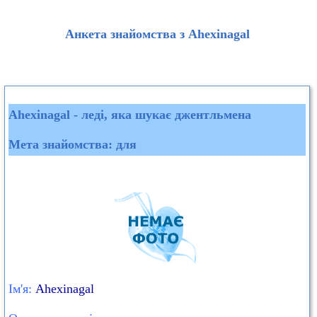
Анкета знайомства з Ahexinagal
Ahexinagal - леді, яка шукає джентльмена
Мета знайомства: для
Ім'я:
Ahexinagal