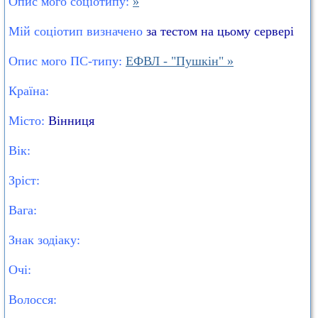
Опис мого соціотипу:
»
Мій соціотип визначено
за тестом на цьому сервері
Опис мого ПС-типу:
ЕФВЛ - "Пушкін" »
Країна:
Місто:
Вінниця
Вік:
Зріст:
Вага:
Знак зодіаку:
Очі:
Волосся: