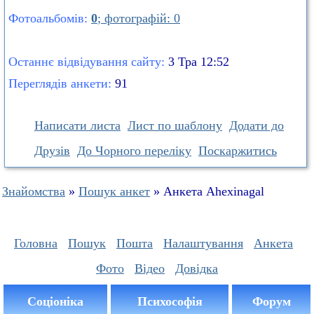
Фотоальбомів:
0
; фотографій: 0
Останнє відвідування сайту:
3 Тра 12:52
Переглядів анкети:
91
Написати листа
Лист по шаблону
Додати до
Друзів
До Чорного переліку
Поскаржитись
Знайомства
»
Пошук анкет
» Анкета Ahexinagal
Головна
Пошук
Пошта
Налаштування
Анкета
Фото
Відео
Довідка
Соціоніка
Психософія
Форум