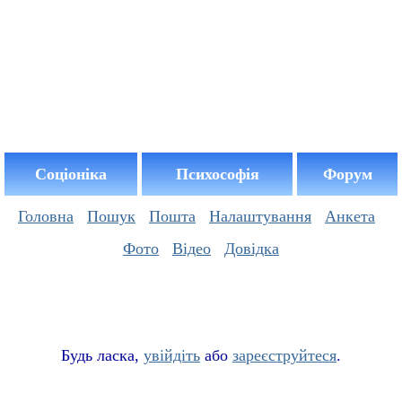
Соціоніка
Психософія
Форум
Головна
Пошук
Пошта
Налаштування
Анкета
Фото
Відео
Довідка
Буд
ь
ласка,
увійдіть
або
зареєструйтеся
.