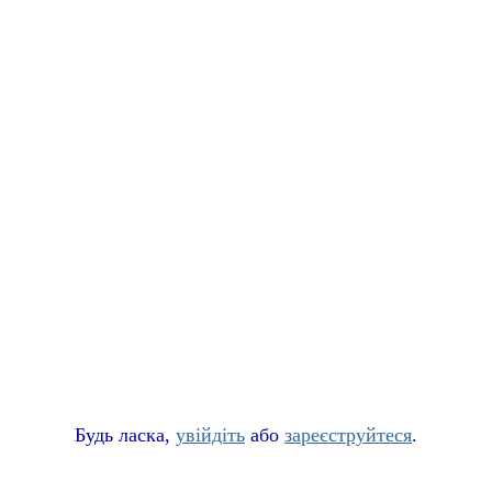
Буд
ь
ласка,
увійдіть
або
зареєструйтеся
.