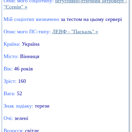
Опис мого соціотипу:
інтуїтивно-етичний інтроверт -
"Єсенін" »
Мій соціотип визначено
за тестом на цьому сервері
Опис мого ПС-типу:
ЛЕВФ - "Паскаль" »
Країна:
Україна
Місто:
Вінниця
Вік:
46 років
Зріст:
160
Вага:
52
Знак зодіаку:
терези
Очі:
зелені
Волосся:
світле