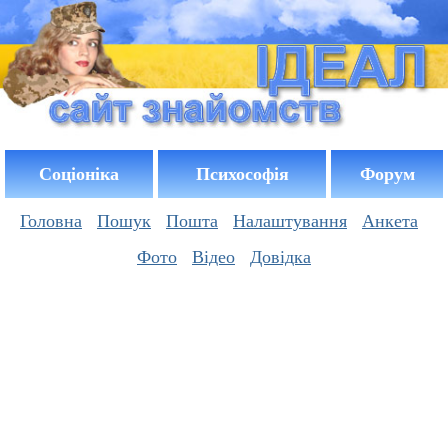
Соціоніка
Психософія
Форум
Головна
Пошук
Пошта
Налаштування
Анкета
Фото
Відео
Довідка