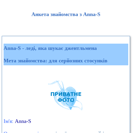
Анкета знайомства з Anna-S
Anna-S - леді, яка шукає джентльмена
Мета знайомства: для серйозних стосунків
Ім'я:
Anna-S