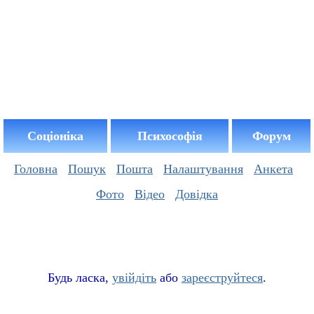
Соціоніка
Психософія
Форум
Головна
Пошук
Пошта
Налаштування
Анкета
Фото
Відео
Довідка
Буд
ь
ласка,
увійдіть
або
зареєструйтеся
.