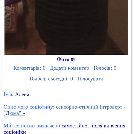
Фото #1
Коментарів: 0
Додати коментар
Голосів: 0
Голосів сьогодні: 0
Голосувати
Ім'я:
Алена
Опис мого соціотипу:
сенсорно-етичний інтроверт -
"Дюма" »
Мій соціотип визначено
самостійно, після вивчення
соціоніки