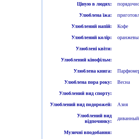
Ціную в людях:
порядочно
Улюблена їжа:
приготов
Улюблений напій:
Кофе
Улюблений колір:
оранжевы
Улюблені квіти:
Улюблений кінофільм:
Улюблена книга:
Парфюме
Улюблена пора року:
Весна
Улюблений вид спорту:
Улюблений вид подорожей:
Азия
Улюблений вид
диванный
відпочинку:
Музичні вподобання: