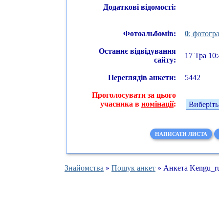
Додаткові відомості:
Фотоальбомів:
0
; фотогра
Останнє відвідування
17 Тра 10:
сайту:
Переглядів анкети:
5442
Проголосувати за цього
учасника в
номінації
:
НАПИСАТИ ЛИСТА
Знайомства
»
Пошук анкет
» Анкета Kengu_r