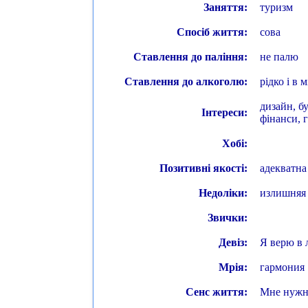
Заняття:
туризм
Спосіб життя:
сова
Ставлення до паління:
не палю
Ставлення до алкоголю:
рідко і в м
дизайн, бу
Інтереси:
фінанси, 
Хобі:
Позитивні якості:
адекватна
Недоліки:
излишняя
Звички:
Девіз:
Я верю в 
Мрія:
гармония
Сенс життя:
Мне нужно