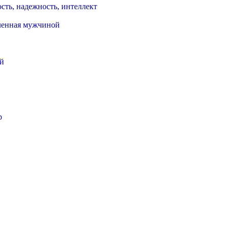
сть, надежность, интеллект
ленная мужчиной
й
р