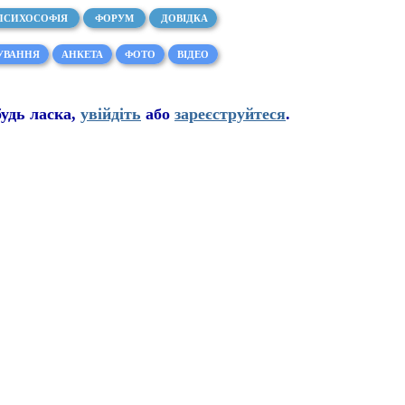
ПСИХОСОФІЯ
ФОРУМ
ДОВІДКА
УВАННЯ
АНКЕТА
ФОТО
ВІДЕО
буд
ь
ласка,
увійдіть
або
зареєструйтеся
.