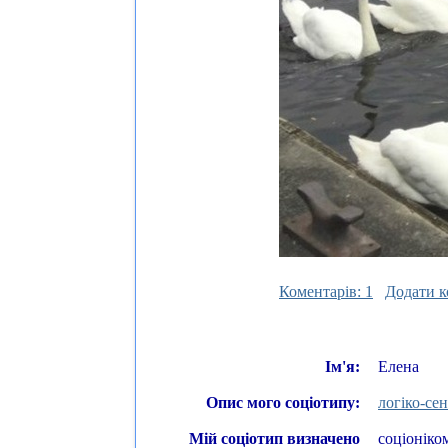
Коментарів: 1
Додати к
Ім'я:
Елена
Опис мого соціотипу:
логіко-се
Мій соціотип визначено
соціонік