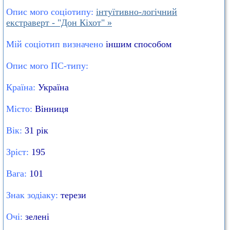
Опис мого соціотипу:
інтуїтивно-логічний
екстраверт - "Дон Кіхот" »
Мій соціотип визначено
іншим способом
Опис мого ПС-типу:
Країна:
Україна
Місто:
Вінниця
Вік:
31 рік
Зріст:
195
Вага:
101
Знак зодіаку:
терези
Очі:
зелені