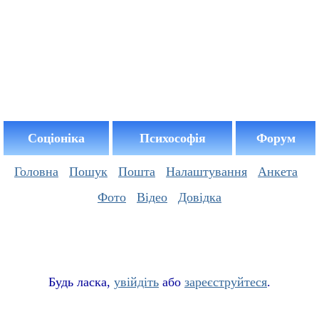
Соціоніка
Психософія
Форум
Головна
Пошук
Пошта
Налаштування
Анкета
Фото
Відео
Довідка
Буд
ь
ласка,
увійдіть
або
зареєструйтеся
.