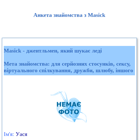
Анкета знайомства з Masick
Masick - джентльмен, який шукає леді
Мета знайомства: для серйозних стосунків, сексу,
віртуального спілкування, дружби, шлюбу, іншого
Ім'я:
Уася