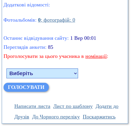
Додаткові відомості:
Фотоальбомів:
0
; фотографій: 0
Останнє відвідування сайту:
1 Вер 00:01
Переглядів анкети:
85
Проголосувати за цього учасника в
номінації
:
Написати листа
Лист по шаблону
Додати до
Друзів
До Чорного переліку
Поскаржитись