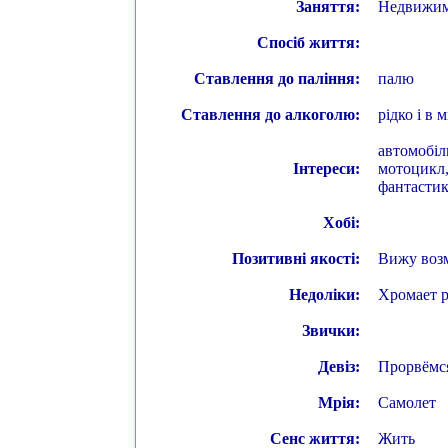
Заняття:
Недвижим
Спосіб життя:
Ставлення до паління:
палю
Ставлення до алкоголю:
рідко і в м
автомобіль
Інтереси:
мотоцикл, 
фантастика
Хобі:
Позитивні якості:
Вижу воз
Недоліки:
Хромает р
Звички:
Девіз:
Прорвёмс
Мрія:
Самолет
Сенс життя:
Жить