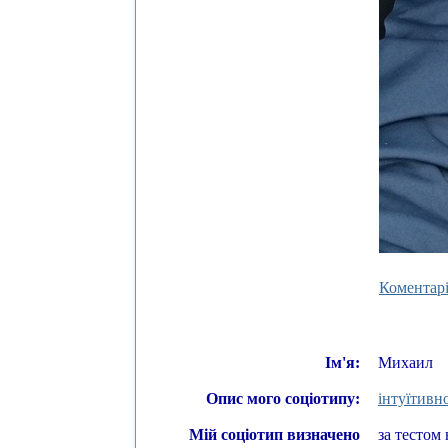
Коментарі
Ім'я:
Михаил
Опис мого соціотипу:
інтуїтивн
Мій соціотип визначено
за тестом 