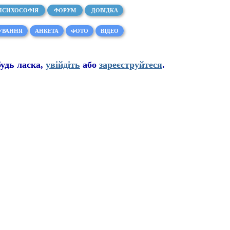
ПСИХОСОФІЯ
ФОРУМ
ДОВІДКА
УВАННЯ
АНКЕТА
ФОТО
ВІДЕО
буд
ь
ласка,
увійдіть
або
зареєструйтеся
.