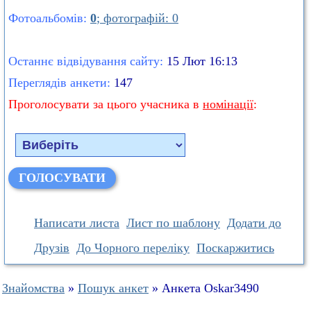
Фотоальбомів:
0
; фотографій: 0
Останнє відвідування сайту:
15 Лют 16:13
Переглядів анкети:
147
Проголосувати за цього учасника в
номінації
:
Написати листа
Лист по шаблону
Додати до
Друзів
До Чорного переліку
Поскаржитись
Знайомства
»
Пошук анкет
» Анкета Oskar3490