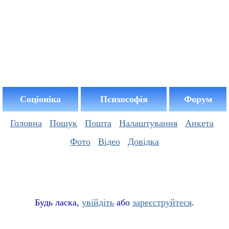
Соціоніка
Психософія
Форум
Головна
Пошук
Пошта
Налаштування
Анкета
Фото
Відео
Довідка
Буд
ь
ласка,
увійдіть
або
зареєструйтеся
.