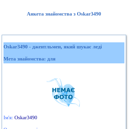
Анкета знайомства з Oskar3490
Oskar3490 - джентльмен, який шукає леді
Мета знайомства: для
Ім'я:
Oskar3490