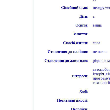
Сімейний стан:
неодруже
Діти:
є
Освіта:
вища
Заняття:
Спосіб життя:
сова
Ставлення до паління:
не палю
Ставлення до алкоголю:
рідко і в м
автомобіль
історія, к
Інтереси:
програмува
технології
Хобі:
Позитивні якості:
Недоліки: