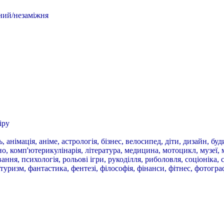
ний/незаміжня
іру
, анімація, аніме, астрологія, бізнес, велосипед, діти, дизайн, бу
іно, комп'ютерикулінарія, література, медицина, мотоцикл, музеї, 
ння, психологія, рольові ігри, рукоділля, риболовля, соціоніка, сп
туризм, фантастика, фентезі, філософія, фінанси, фітнес, фотогра