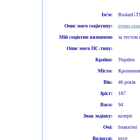
Ім'я:
RuslanGT
Опис мого соціотипу:
етико-сен
Мій соціотип визначено
за тестом 
Опис мого ПС-типу:
Країна:
Україна
Місто:
Кропивни
Вік:
46 років
Зріст:
187
Вага:
94
Знак зодіаку:
козеріг
Очі:
блакитні
Волосся:
русе