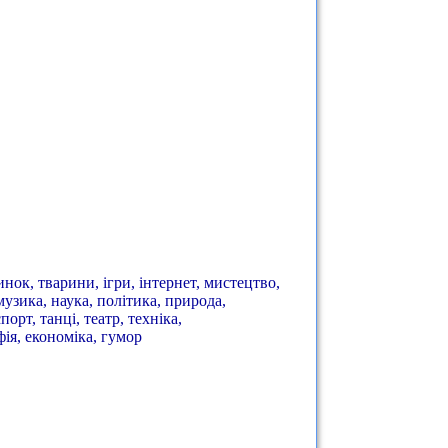
динок, тварини, ігри, інтернет, мистецтво,
музика, наука, політика, природа,
орт, танці, театр, техніка,
фія, економіка, гумор