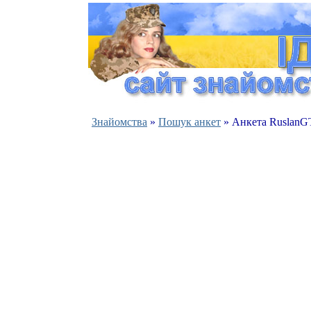
Знайомства
»
Пошук анкет
» Анкета RuslanG