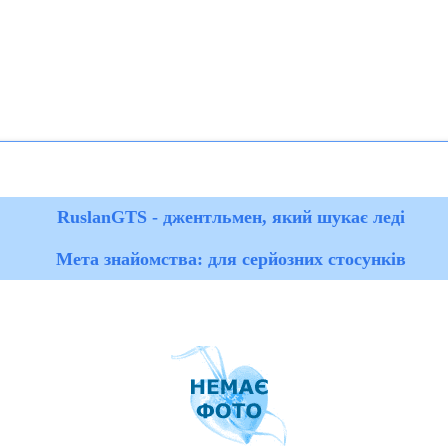
RuslanGTS - джентльмен, який шукає леді
Мета знайомства: для серйозних стосунків