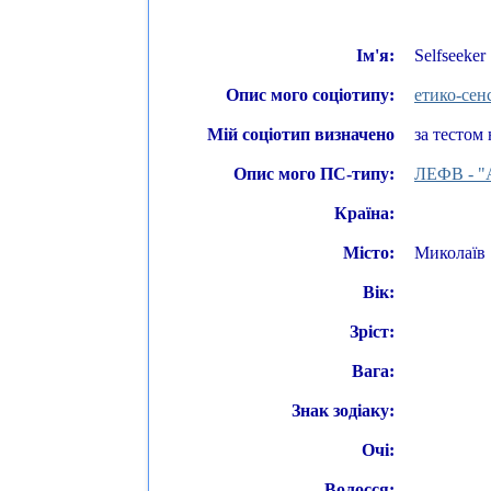
Ім'я:
Selfseeker
Опис мого соціотипу:
етико-сен
Мій соціотип визначено
за тестом 
Опис мого ПС-типу:
ЛЕФВ - "
Країна:
Місто:
Миколаїв
Вік:
Зріст:
Вага:
Знак зодіаку:
Очі:
Волосся: