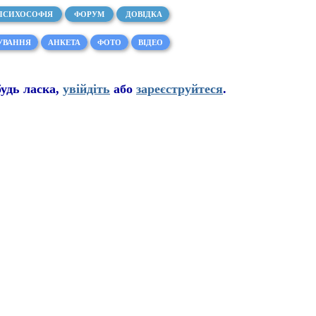
ПСИХОСОФІЯ
ФОРУМ
ДОВІДКА
УВАННЯ
АНКЕТА
ФОТО
ВІДЕО
буд
ь
ласка,
увійдіть
або
зареєструйтеся
.