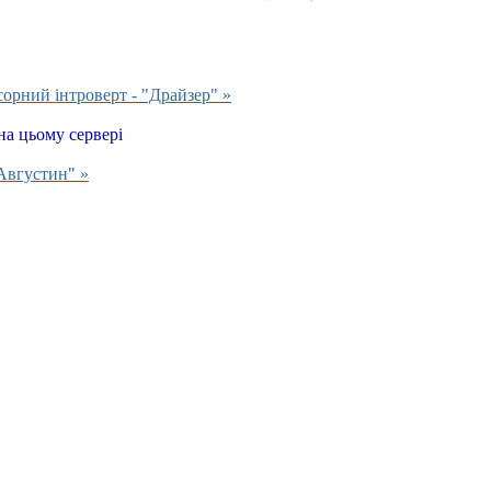
сорний інтроверт - "Драйзер" »
на цьому сервері
Августин" »