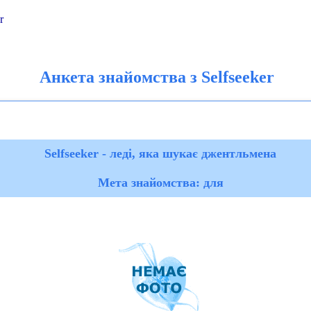
r
Анкета знайомства з Selfseeker
Selfseeker - леді, яка шукає джентльмена
Мета знайомства: для