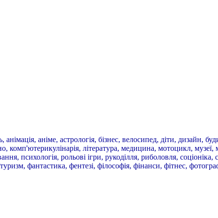
, анімація, аніме, астрологія, бізнес, велосипед, діти, дизайн, бу
іно, комп'ютерикулінарія, література, медицина, мотоцикл, музеї, 
ння, психологія, рольові ігри, рукоділля, риболовля, соціоніка, сп
туризм, фантастика, фентезі, філософія, фінанси, фітнес, фотогра