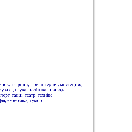
динок, тварини, ігри, інтернет, мистецтво,
музика, наука, політика, природа,
орт, танці, театр, техніка,
фія, економіка, гумор