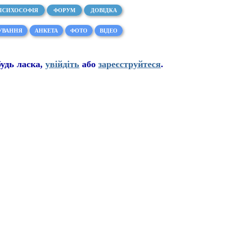
ПСИХОСОФІЯ
ФОРУМ
ДОВІДКА
УВАННЯ
АНКЕТА
ФОТО
ВІДЕО
буд
ь
ласка,
увійдіть
або
зареєструйтеся
.