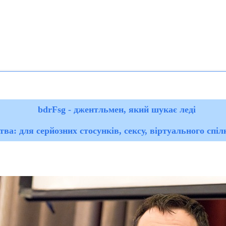
bdrFsg - джентльмен, який шукає леді
ва: для серйозних стосунків, сексу, віртуального спі