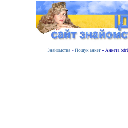
Знайомства
»
Пошук анкет
» Анкета bdr