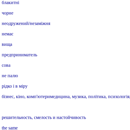
блакитні
чорне
неодружений/незаміжня
немає
вища
предприниматель
сова
не палю
рідко і в міру
бізнес, кіно, комп'ютеримедицина, музика, політика, психологія
решительность, смелость и настойчивость
the same