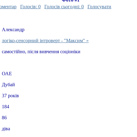
оментар
Голосів: 0
Голосів сьогодні: 0
Голосувати
Александр
логіко-сенсорний інтроверт - "Максим" »
самостійно, після вивчення соціоніки
ОАЕ
Дубай
37 років
184
86
діва