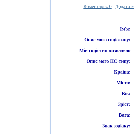
Коментарів: 0
Додати к
Ім'я:
Опис мого соціотипу:
Мій соціотип визначено
Опис мого ПС-типу:
Країна:
Місто:
Вік:
Зріст:
Вага:
Знак зодіаку: