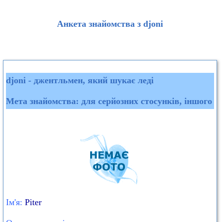
Анкета знайомства з djoni
djoni - джентльмен, який шукає леді
Мета знайомства: для серйозних стосунків, іншого
Ім'я:
Piter