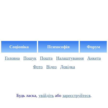
Соціоніка
Психософія
Форум
Головна
Пошук
Пошта
Налаштування
Анкета
Фото
Відео
Довідка
Буд
ь
ласка,
увійдіть
або
зареєструйтеся
.