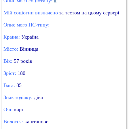
Опис мого соціотипу:
»
Мій соціотип визначено
за тестом на цьому сервері
Опис мого ПС-типу:
Країна:
Україна
Місто:
Вінниця
Вік:
57 років
Зріст:
180
Вага:
85
Знак зодіаку:
діва
Очі:
карі
Волосся:
каштанове