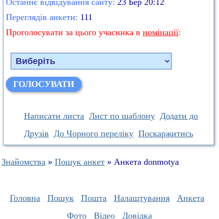
Останнє відвідування сайту:
23 Бер 20:12
Переглядів анкети:
111
Проголосувати за цього учасника в
номінації
:
Написати листа
Лист по шаблону
Додати до
Друзів
До Чорного переліку
Поскаржитись
Знайомства
»
Пошук анкет
» Анкета donmotya
Головна
Пошук
Пошта
Налаштування
Анкета
Фото
Відео
Довідка