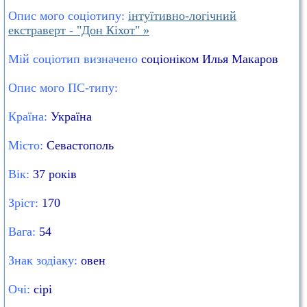
Опис мого соціотипу:
інтуїтивно-логічний
екстраверт - "Дон Кіхот" »
Мій соціотип визначено
соціоніком Илья Макаров
Опис мого ПС-типу:
Країна:
Україна
Місто:
Севастополь
Вік:
37 років
Зріст:
170
Вага:
54
Знак зодіаку:
овен
Очі:
сірі