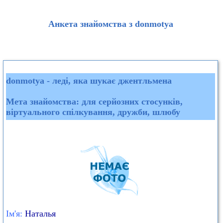
Анкета знайомства з donmotya
donmotya - леді, яка шукає джентльмена
Мета знайомства: для серйозних стосунків,
віртуального спілкування, дружби, шлюбу
Ім'я:
Наталья