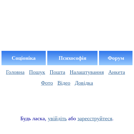
Соціоніка
Психософія
Форум
Головна
Пошук
Пошта
Налаштування
Анкета
Фото
Відео
Довідка
Буд
ь
ласка,
увійдіть
або
зареєструйтеся
.