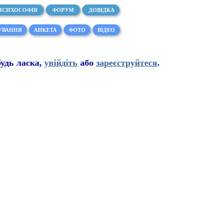
ПСИХОСОФІЯ
ФОРУМ
ДОВІДКА
УВАННЯ
АНКЕТА
ФОТО
ВІДЕО
буд
ь
ласка,
увійдіть
або
зареєструйтеся
.