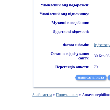
Улюблений вид подорожей:
Улюблений вид відпочинку:
Музичні вподобання:
Додаткові відомості:
Фотоальбомів:
0
; фотогр
Останнє відвідування
30 Бер 08
сайту:
Переглядів анкети:
79
НАПИСАТИ ЛИСТА
Знайомства
»
Пошук анкет
» Анкета nephilim