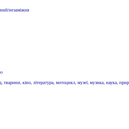
ний/незаміжня
аю
, тварини, кіно, література, мотоцикл, музеї, музика, наука, прир