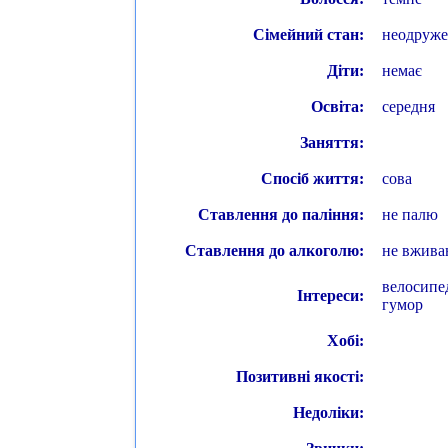
Сімейний стан:
неодруже
Діти:
немає
Освіта:
середня
Заняття:
Спосіб життя:
сова
Ставлення до паління:
не палю
Ставлення до алкоголю:
не вжив
велосипед
Інтереси:
гумор
Хобі:
Позитивні якості:
Недоліки: