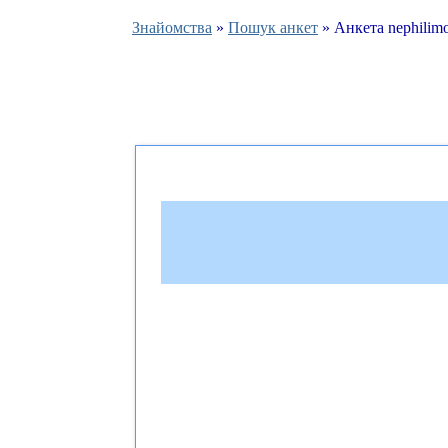
Знайомства
»
Пошук анкет
» Анкета nephilim