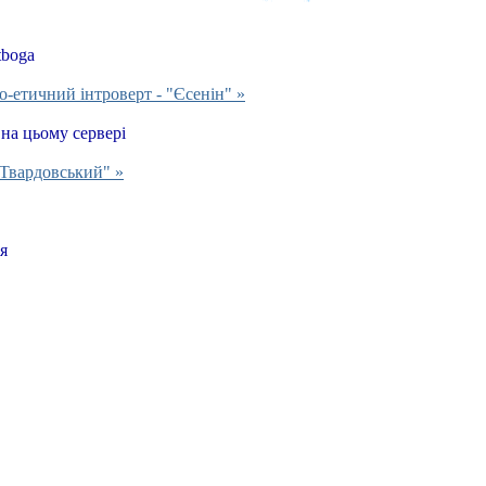
tboga
о-етичний інтроверт - "Єсенін" »
 на цьому сервері
Твардовський" »
я