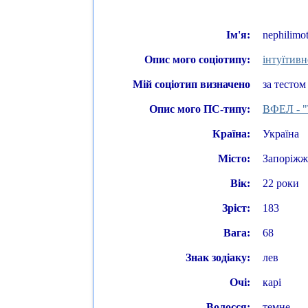
Ім'я:
nephilimo
Опис мого соціотипу:
інтуїтивн
Мій соціотип визначено
за тестом
Опис мого ПС-типу:
ВФЕЛ - "
Країна:
Україна
Місто:
Запоріжж
Вік:
22 роки
Зріст:
183
Вага:
68
Знак зодіаку:
лев
Очі:
карі
Волосся:
темне