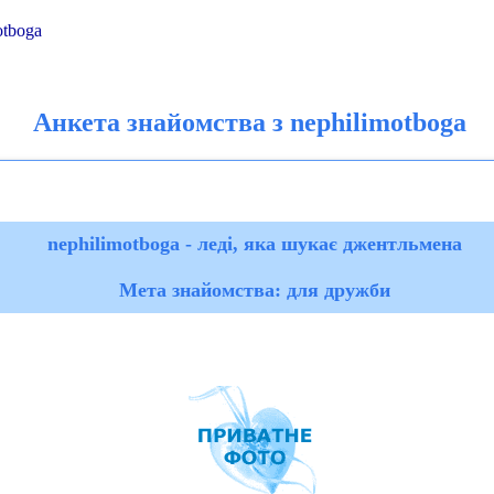
otboga
Анкета знайомства з nephilimotboga
nephilimotboga - леді, яка шукає джентльмена
Мета знайомства: для дружби