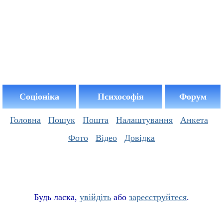
Соціоніка
Психософія
Форум
Головна
Пошук
Пошта
Налаштування
Анкета
Фото
Відео
Довідка
Буд
ь
ласка,
увійдіть
або
зареєструйтеся
.