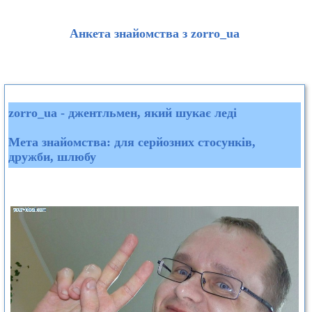
Анкета знайомства з zorro_ua
zorro_ua - джентльмен, який шукає леді
Мета знайомства: для серйозних стосунків,
дружби, шлюбу