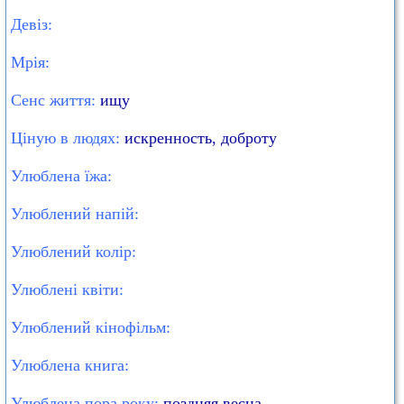
Девіз:
Мрія:
Сенс життя:
ищу
Ціную в людях:
искренность, доброту
Улюблена їжа:
Улюблений напій:
Улюблений колір:
Улюблені квіти:
Улюблений кінофільм:
Улюблена книга:
Улюблена пора року:
поздняя весна