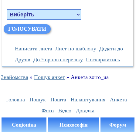
Написати листа
Лист по шаблону
Додати до
Друзів
До Чорного переліку
Поскаржитись
Знайомства
»
Пошук анкет
» Анкета zorro_ua
Головна
Пошук
Пошта
Налаштування
Анкета
Фото
Відео
Довідка
Соціоніка
Психософія
Форум