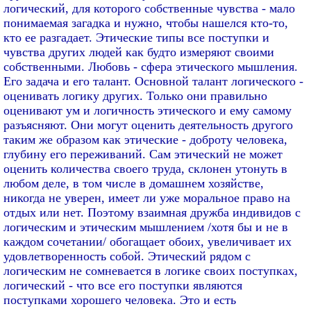
логический, для которого собственные чувства - мало
понимаемая загадка и нужно, чтобы нашелся кто-то,
кто ее разгадает. Этические типы все поступки и
чувства других людей как будто измеряют своими
собственными. Любовь - сфера этического мышления.
Его задача и его талант. Основной талант логического -
оценивать логику других. Только они правильно
оценивают ум и логичность этического и ему самому
разъясняют. Они могут оценить деятельность другого
таким же образом как этические - доброту человека,
глубину его переживаний. Сам этический не может
оценить количества своего труда, склонен утонуть в
любом деле, в том числе в домашнем хозяйстве,
никогда не уверен, имеет ли уже моральное право на
отдых или нет. Поэтому взаимная дружба индивидов с
логическим и этическим мышлением /хотя бы и не в
каждом сочетании/ обогащает обоих, увеличивает их
удовлетворенность собой. Этический рядом с
логическим не сомневается в логике своих поступках,
логический - что все его поступки являются
поступками хорошего человека. Это и есть