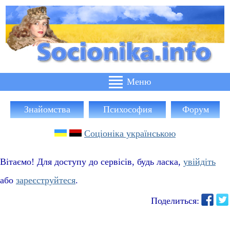
Знайомства
Психософия
Форум
Соціоніка українською
Вітаємо! Для доступу до сервісів, будь ласка,
увійдіть
або
зареєструйтеся
.
Поделиться: