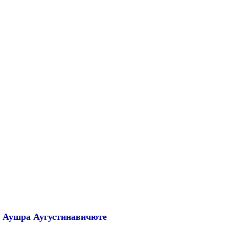
Аушра Аугустинавичюте