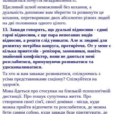
залишиться почуття незадоволеності.
Щасливий шлюб неможливий без кохання, а
дуальність допоможе вам зберегти та розвинути це
кохання, перетворивши двох абсолютно різних людей
на дві половинки одного цілого.
13. Завжди говорять, що дуальні відносини - єдині
гарні відносини, є ще пара непоганих видів
відносин, а решти слід уникати. Але ж людині для
розвитку потрібна напруга, протиріччя. От у мене є
кілька приятелів - ревізори, замовники, навіть
знайомий конфліктер, вони не даються мені
розслабитися, примушуючи розвиватися та
удосконалюватися.
Та хто ж вам заважає розвиватися, спілкуючись з
усіма представниками соціону? Спілкуйтеся на
здоров'я.
Мова йдеться про стосунки на близькій психологічній
дистанції. Про пошук супутника життя. Про
створення своєї сім'ї, своєї домівки - місця, куди
можна прийти відпочити та розслабитися, де можна
бути самим собою, куди завжди буде притягувати, де