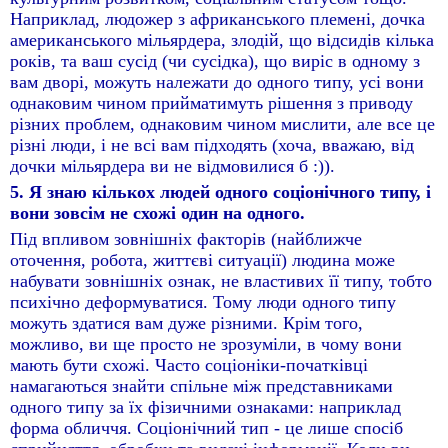
Наприклад, людожер з африканського племені, дочка
американського мільярдера, злодій, що відсидів кілька
років, та ваш сусід (чи сусідка), що виріс в одному з
вам дворі, можуть належати до одного типу, усі вони
однаковим чином прийматимуть рішення з приводу
різних проблем, однаковим чином мислити, але все це
різні люди, і не всі вам підходять (хоча, вважаю, від
дочки мільярдера ви не відмовилися б :)).
5. Я знаю кількох людей одного соціонічного типу, і
вони зовсім не схожі один на одного.
Під впливом зовнішніх факторів (найближче
оточення, робота, життєві ситуації) людина може
набувати зовнішніх ознак, не властивих її типу, тобто
психічно деформуватися. Тому люди одного типу
можуть здатися вам дуже різними. Крім того,
можливо, ви ще просто не зрозуміли, в чому вони
мають бути схожі. Часто соціоніки-початківці
намагаються знайти спільне між представниками
одного типу за їх фізичними ознаками: наприклад
форма обличчя. Соціонічний тип - це лише спосіб