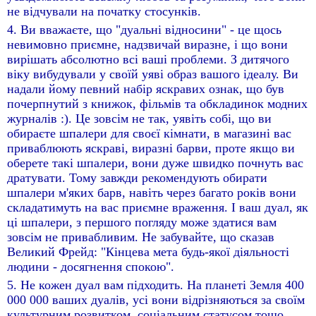
не відчували на початку стосунків.
4. Ви вважаєте, що "дуальні відносини" - це щось
невимовно приємне, надзвичай виразне, і що вони
вирішать абсолютно всі ваші проблеми. З дитячого
віку вибудували у своїй уяві образ вашого ідеалу. Ви
надали йому певний набір яскравих ознак, що був
почерпнутий з книжок, фільмів та обкладинок модних
журналів :). Це зовсім не так, уявіть собі, що ви
обираєте шпалери для своєї кімнати, в магазині вас
приваблюють яскраві, виразні барви, проте якщо ви
оберете такі шпалери, вони дуже швидко почнуть вас
дратувати. Тому завжди рекомендують обирати
шпалери м'яких барв, навіть через багато років вони
складатимуть на вас приємне враження. І ваш дуал, як
ці шпалери, з першого погляду може здатися вам
зовсім не привабливим. Не забувайте, що сказав
Великий Фрейд: "Кінцева мета будь-якої діяльності
людини - досягнення спокою".
5. Не кожен дуал вам підходить. На планеті Земля 400
000 000 ваших дуалів, усі вони відрізняються за своїм
культурним розвитком, соціальним статусом тощо.