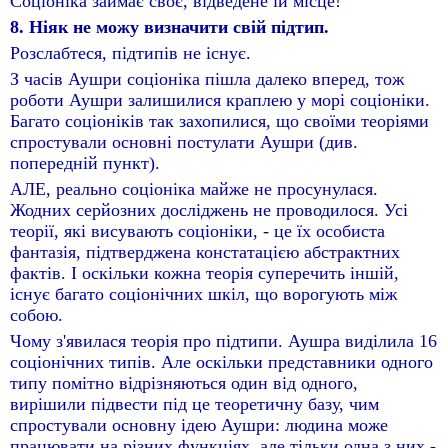
Соціоніка займає своє, відведене їй місце!
8. Ніяк не можу визначити свій підтип.
Розслабтеся, підтипів не існує.
З часів Аушри соціоніка пішла далеко вперед, тож
роботи Аушри залишилися краплею у морі соціоніки.
Багато соціоніків так захопилися, що своїми теоріями
спростували основні постулати Аушри (див.
попередній пункт).
АЛЕ, реально соціоніка майже не просунулася.
Жодних серйозних досліджень не проводилося. Усі
теорії, які висувають соціоніки, - це їх особиста
фантазія, підтверджена констатацією абстрактних
фактів. І оскільки кожна теорія суперечить іншій,
існує багато соціонічних шкіл, що ворогують між
собою.
Чому з'явилася теорія про підтипи. Аушра виділила 16
соціонічних типів. Але оскільки представники одного
типу помітно відрізняються один від одного,
вирішили підвести під це теоретичну базу, чим
спростували основну ідею Аушри: людина може
працювати на різних функціях, але тільки одна з них -