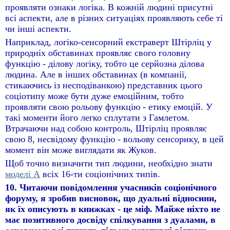
проявляти ознаки логіка. В кожній людині присутні
всі аспекти, але в різних ситуаціях проявляють себе ті
чи інші аспекти.
Наприклад, логіко-сенсорний екстраверт Штірліц у
природніх обставинах проявляє свого головну
функцію - ділову логіку, тобто це серйозна ділова
людина. Але в інших обставинах (в компанії,
стикаючись із несподіванкою) представник цього
соціотипу може бути дуже емоційним, тобто
проявляти свою рольову функцію - етику емоцій. У
такі моменти його легко сплутати з Гамлетом.
Втрачаючи над собою контроль, Штірліц проявляє
свою 8, несвідому функцію - вольову сенсорику, в цей
момент він може виглядати як Жуков.
Щоб точно визначити тип людини, необхідно знати
моделі А
всіх 16-ти соціонічних типів.
10. Читаючи повідомлення учасників соціонічного
форуму, я зробив висновок, що дуальні відносини,
як їх описують в книжках - це міф. Майже ніхто не
має позитивного досвіду спілкування з дуалами, в