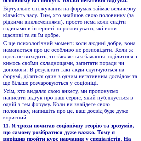
основному всі пишуть тільки негативні відгуки.
Віртуальне спілкування на форумах займає величезну
кількість часу. Тим, хто знайшов свою половинку (за
рідкими виключеннями), просто нема коли сидіти
годинами в інтернеті та розписувати, які вони
щасливі та як їм добре.
Є ще психологічний момент: коли людині добре, вона
намагається про це особливо не розповідати. Коли ж
щось не виходить, то з'являється бажання поділитися з
кимось своїми складнощами, запитати поради чи
допомоги. В результаті такі люди скупчуються на
форумі, діляться один з одним негативним досвідом та
ще більше розчаровуються у соціоніці.
Усім, хто видаляє свою анкету, ми пропонуємо
написати відгук про наш сервіс, який публікується в
одній з тем форуму. Коли ви знайдете свою
половинку, напишіть про це, ваш досвід буде дуже
корисний.
11. Я трохи почитав соціонічну теорію та зрозумів,
що самому розібратися дуже важко. Тому я
вирішив пройти курс навчання у спеціалістів. На