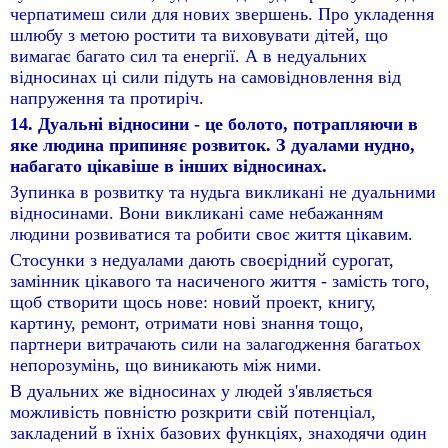
черпатимеш сили для нових звершень. Про укладення
шлюбу з метою ростити та виховувати дітей, що
вимагає багато сил та енергії. А в недуальних
відносинах ці сили підуть на самовідновлення від
напруження та протиріч.
14. Дуальні відносини - це болото, потрапляючи в
яке людина припиняє розвиток. З дуалами нудно,
набагато цікавіше в інших відносинах.
Зупинка в розвитку та нудьга викликані не дуальними
відносинами. Вони викликані саме небажанням
людини розвиватися та робити своє життя цікавим.
Стосунки з недуалами дають своєрідний сурогат,
замінник цікавого та насиченого життя - замість того,
щоб створити щось нове: новий проект, книгу,
картину, ремонт, отримати нові знання тощо,
партнери витрачають сили на залагодження багатьох
непорозумінь, що виникають між ними.
В дуальних же відносинах у людей з'являється
можливість повністю розкрити свій потенціал,
закладений в їхніх базових функціях, знаходячи один