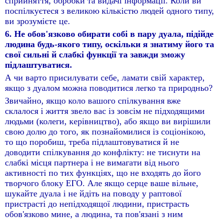
сприйняття, обробки та видачі інформації. Коли ви
поспілкуєтеся з великою кількістю людей одного типу,
ви зрозумієте це.
6. Не обов'язково обирати собі в пару дуала, підійде
людина будь-якого типу, оскільки я знатиму його та
свої сильні й слабкі функції та завжди зможу
підлаштуватися.
А чи варто присилувати себе, ламати свій характер,
якщо з дуалом можна поводитися легко та природньо?
Звичайно, якщо коло вашого спілкування вже
склалося і життя звело вас із зовсім не підходящими
людьми (колеги, керівництво), або якщо ви вирішили
свою долю до того, як познайомилися із соціонікою,
то що поробиш, треба підлаштовуватися й не
доводити спілкування до конфлікту: не тиснути на
слабкі місця партнера і не вимагати від нього
активності по тих функціях, що не входять до його
творчого блоку ЕГО. Але якщо серце ваше вільне,
шукайте дуала і не йдіть на поводу у раптової
пристрасті до непідходящої людини, пристрасть
обов'язково мине, а людина, та пов'язані з ним