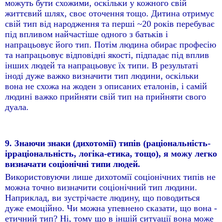
можуть бути схожими, оскільки у кожного свій
життєвий шлях, своє оточення тощо. Дитина отримує
свій тип від народження та перші ~20 років перебуває
під впливом найчастіше одного з батьків і
напрацьовує його тип. Потім людина обирає професію
та напрацьовує відповідні якості, підпадає під вплив
інших людей та напрацьовує їх типи. В результаті
іноді дуже важко визначити тип людини, оскільки
вона не схожа на жоден з описаних еталонів, і самій
людині важко прийняти свій тип на прийняти свого
дуала.
9. Знаючи знаки (дихотомії) типів (раціональність-
ірраціональність, логіка-етика, тощо), я можу легко
визначати соціонічні типи людей.
Використовуючи лише дихотомії соціонічних типів не
можна точно визначити соціонічний тип людини.
Наприклад, ви зустрічаєте людину, що поводиться
дуже емоційно. Чи можна упевнено сказати, що вона -
етичний тип? Ні, тому що в іншій ситуації вона може