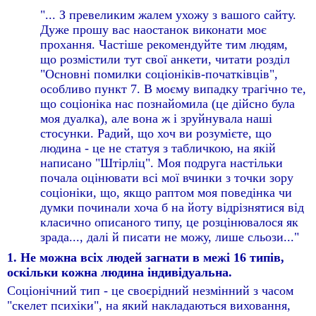
"... З превеликим жалем ухожу з вашого сайту.
Дуже прошу вас наостанок виконати моє
прохання. Частіше рекомендуйте тим людям,
що розмістили тут свої анкети, читати розділ
"Основні помилки соціоніків-початківців",
особливо пункт 7. В моєму випадку трагічно те,
що соціоніка нас познайомила (це дійсно була
моя дуалка), але вона ж і зруйнувала наші
стосунки. Радий, що хоч ви розумієте, що
людина - це не статуя з табличкою, на якій
написано "Штірліц". Моя подруга настільки
почала оцінювати всі мої вчинки з точки зору
соціоніки, що, якщо раптом моя поведінка чи
думки починали хоча б на йоту відрізнятися від
класично описаного типу, це розцінювалося як
зрада..., далі й писати не можу, лише сльози..."
1. Не можна всіх людей загнати в межі 16 типів,
оскільки кожна людина індивідуальна.
Соціонічний тип - це своєрідний незмінний з часом
"скелет психіки", на який накладаються виховання,