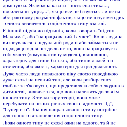
домінуюча. Як можна казати "посилена етика...,
посилена інтуїція,...", якщо все це базується лише на
абстрактному розумінні фактів, якщо не існує методик
точного визначення соціонічного типу взагалі.
Є інший підхід до підтипів, коли говорять "підтип
Максима", або "напрацьований Гамлет". Коли людина
виховувалася в недуальній родині або займається не
підходящою для неї діяльністю, вона напрацьовує в
собі якості (комунікативну модель), відповідно,
характерну для типів батьків, або типів людей з її
оточення, або якості, характерні для цієї діяльності.
Дуже часто люди поважного віку своєю поведінкою
дуже схожі на певний тип, але коли розбираєшся
глибше та з'ясовуєш, що представляла собою людина в
дитинстві, виявляється, що вона належить до зовсім
іншого типу. З точки зору теорії, вона може
перебувати на різних рівнях своєї свідомості "Ід",
"Супер-его". Знання напрацьованого типу потрібне
для точного встановлення соціонічного типу.
Люди одного типу не схожі один на одного, та й не