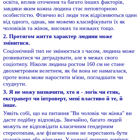
освіта, вплив оточення та багато інших факторів,
завдяки яким кожна людина стає неповторною
особистістю. Фізично всі люди теж відрізняються один
від одного, однак, ми можемо класифікувати їх як
чоловіків та жінок, високих та низьких тощо.
2. Протягом життя характер людини може
змінитися.
Соціонічний тип не змінюється з часом, людина може
розвиватися чи деградувати, але в межах свого
соціотипу. Ніколи людина ростом 160 см не стане
двохметровим велетнем, як би вона не намагалася,
проте вона може наростити м'язи, погладшати чи
схуднути.
3. Я не можу визначити, хто я - логік чи етик,
екстраверт чи інтроверт, мені властиво й те, й
інше.
Уявіть собі, що на питання "Ви чоловік чи жінка" ви
дасте подібну відповідь. Звичайно, багато людей
можуть не відповідати класичним гендерним
стереотипам, але фізично вони не перестають бути
чоловіками або жінками. У кожної людини домінує