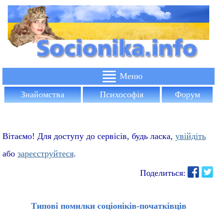
Знайомства
Психософія
Форум
Вітаємо! Для доступу до сервісів, будь ласка,
увійдіть
або
зареєструйтеся
.
Поделиться:
Типові помилки соціоніків-початківців