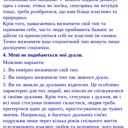
одна з ознак: етика чи логіка, сенсорика чи інтуїція
тощо, треба розібратися, що вам більш властиво та
природньо.
Крім того, намагаючись визначити свій тип та
оцінюючи себе, часто люди приймають бажане за
дійсне та приписуються собі не властиві їм ознаки.
Точно визначити ваш соціонічний тип можуть лише
досвідчені соціоніки.
4. Мені не подобаються мої дуали.
Можливі варіанти:
1. Ви невірно визначили свій тип.
2. Ви невірно визначили тип так званого дуала.
3. Ви не звикли до дуальних відносин. Це особливо
характерно для тих людей, які ніколи не спілкувалися
зі своїми дуалами. Крім того, стосунки з дуалом, як і
всі інші стосунки повинні скластися, людям треба
притертися один до одного, пристосуватися до чужих
звичок. Наприклад, в багатьох дуальних сім'ях
подружжя лише через кілька років спільного життя
усвідомлюють взаємну любов та розуміння, чого вони