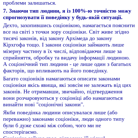
проблеми залишаться.
7. Знаючи тип людини, я із 100%-ю точністю можу
спрогнозувати її поведінку у будь-якій ситуації.
Дехто, захопившись соціонікою, намагається пояснити
все на світі з точки зору соціоніки. Світ живе згідно
тисячі законів, від закону Архімеда до закону
Кірхгофа тощо. І закони соціоніки займають лише
мізерну частину в їх числі, відповідаючи лише за
сприйняття, обробку та видачу інформації людиною.
А соціонічний тип людини - це лише один з багатьох
факторів, що впливають на його поведінку.
Багато соціоніків намагаються описати законами
соціоніки якісь явища, які зовсім не залежать від цих
законів. Не отримавши, звичайно, підтвердження
вони розчаровуються у соціоніці або намагаються
винайти нові "соціонічні закони".
Якби поведінка людини описувалася лише (або
переважно) законами соціоніки, люди одного типу
були б дуже схожі між собою, чого ми не
спостерігаємо.