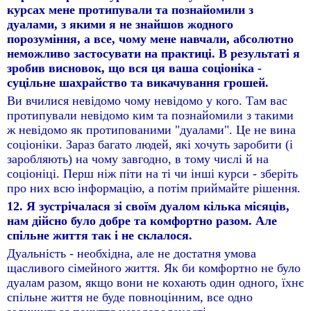
курсах мене протипували та познайомили з
дуалами, з якими я не знайшов жодного
порозуміння, а все, чому мене навчали, абсолютно
неможливо застосувати на практиці. В результаті я
зробив висновок, що вся ця ваша соціоніка -
суцільне шахрайство та викачування грошей.
Ви вчилися невідомо чому невідомо у кого. Там вас
протипували невідомо ким та познайомили з такими
ж невідомо як протипованими "дуалами". Це не вина
соціоніки. Зараз багато людей, які хочуть заробити (і
заробляють) на чому завгодно, в тому числі й на
соціоніці. Перш ніж піти на ті чи інші курси - зберіть
про них всю інформацію, а потім приймайте рішення.
12. Я зустрічалася зі своїм дуалом кілька місяців,
нам дійсно було добре та комфортно разом. Але
спільне життя так і не склалося.
Дуальність - необхідна, але не достатня умова
щасливого сімейного життя. Як би комфортно не було
дуалам разом, якщо вони не кохають один одного, їхнє
спільне життя не буде повноцінним, все одно