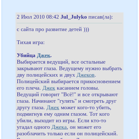
2 Июл 2010 08:42
Jul_Julyko
писав(ла):
с сайта про развитие детей )))
Тихая игра:
Убийца
Джек
.
Выбирается ведущий, все остальные
закрывают глаза. Ведущему нужно выбрать
дву полицейских и двух
Джеков
.
Полицейский выбирается прикосновением
его плеча.
Джек
касанием головы.
Ведущий говорит "Всё!" и все открывают
глаза. Начинают "гулять" и смотреть друг
другу глаза.
Джек
может кого-то убить,
подмигнув ему одним глазом. Тот кого
убили, выходит из игры. Если кто-то
угадал одного
Джека
, он может его
разоблачить только если он полицейский.