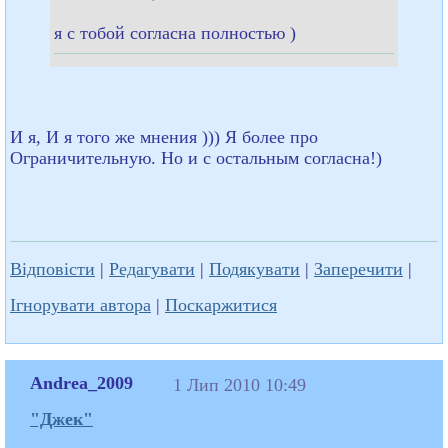
я с тобой согласна полностью )
И я, И я того же мнения ))) Я более про
Ограничительную. Но и с остальным согласна!)
Відповісти
|
Редагувати
|
Подякувати
|
Заперечити
|
Ігнорувати автора
|
Поскаржитися
Andrea_2009
1 Лип 2010 10:49
"Джек"