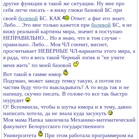
другие функции в такой же ситуации. Ну мне про
себя легче писать - я вижу глюки базовой БС при
своей
болевой
БС. КАК
Ответ: а фиг его знает.
Либо... Это мне только кажется при
болевой
БС, я не
вижу реальной картины мира, значит я поступаю
НЕПРАВИЛЬНО... Но я знаю, что в том случае -
правильно. Либо... Моя ЧЛ глючит, виснет,
просчитывает НЕВЕРНЫЕ ЧЛ-варианты этого мира, а
я рада, что я весь такой Черный логик и "не учите
меня жить" по моей базовой
Вот такой в гамме юмор
Подумаю, может заведу темку такую, а потом по
частям буду что-то выкладывать? А то ведь так и не
напишу, скучно писать. В голове-то все так быстро
шурудит
О! Вспомнила, чтобы и шутка юмора и в тему, давно
написать хотела, да не знала куда засунуть
Моя мама Напка закончила Механико-математический
факультет Белорусского государственного
Университета
При этом работала программером на