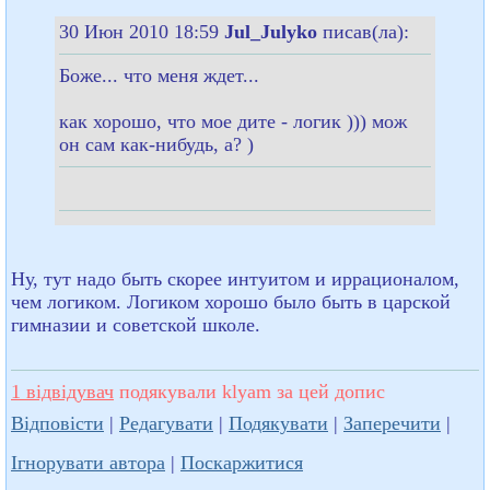
30 Июн 2010 18:59
Jul_Julyko
писав(ла):
Боже... что меня ждет...
как хорошо, что мое дите - логик ))) мож
он сам как-нибудь, а? )
Ну, тут надо быть скорее интуитом и иррационалом,
чем логиком. Логиком хорошо было быть в царской
гимназии и советской школе.
1 відвідувач
подякували klyam за цей допис
Відповісти
|
Редагувати
|
Подякувати
|
Заперечити
|
Ігнорувати автора
|
Поскаржитися