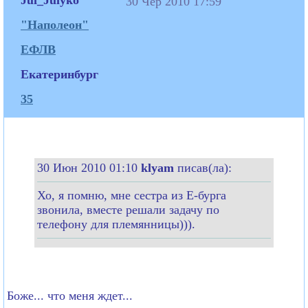
30 Чер 2010 17:59
"Наполеон"
ЕФЛВ
Екатеринбург
35
30 Июн 2010 01:10
klyam
писав(ла):
Хо, я помню, мне сестра из Е-бурга
звонила, вместе решали задачу по
телефону для племянницы))).
Боже... что меня ждет...