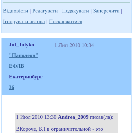
Відповісти
|
Редагувати
|
Подякувати
|
Заперечити
|
Ігнорувати автора
|
Поскаржитися
Jul_Julyko
1 Лип 2010 10:34
"Наполеон"
ЕФЛВ
Екатеринбург
36
1 Июл 2010 13:30
Andrea_2009
писав(ла):
ВКороче, БЛ в ограничительной - это