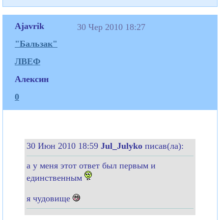
Ajavrik
30 Чер 2010 18:27
"Бальзак"
ЛВЕФ
Алексин
0
30 Июн 2010 18:59
Jul_Julyko
писав(ла):
а у меня этот ответ был первым и
единственным
я чудовище