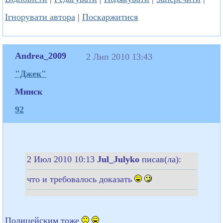
Ігнорувати автора
|
Поскаржитися
Andrea_2009
2 Лип 2010 13:43
"Джек"
Минск
92
2 Июл 2010 10:13
Jul_Julyko
писав(ла):
что и требовалось доказать
Полицейским тоже