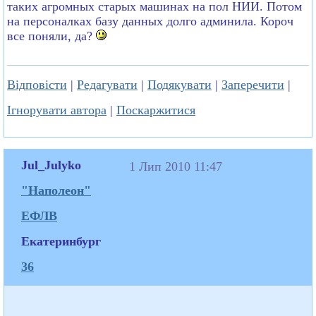
таких агромных старых машинах на пол НИИ. Потом
на персоналках базу данных долго админила. Короч
все поняли, да?
Відповісти
|
Редагувати
|
Подякувати
|
Заперечити
|
Ігнорувати автора
|
Поскаржитися
Jul_Julyko
1 Лип 2010 11:47
"Наполеон"
ЕФЛВ
Екатеринбург
36