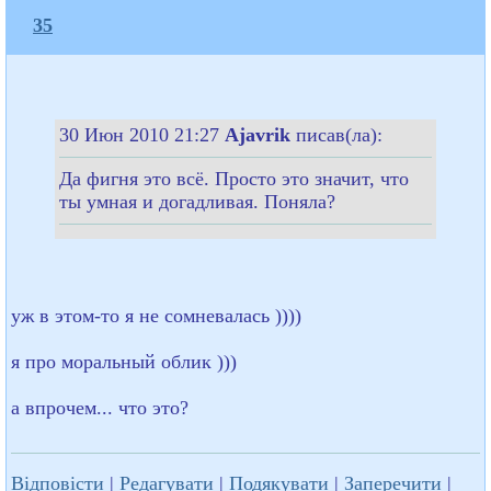
35
30 Июн 2010 21:27
Ajavrik
писав(ла):
Да фигня это всё. Просто это значит, что
ты умная и догадливая. Поняла?
уж в этом-то я не сомневалась ))))
я про моральный облик )))
а впрочем... что это?
Відповісти
|
Редагувати
|
Подякувати
|
Заперечити
|