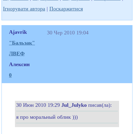
Ігнорувати автора
|
Поскаржитися
Ajavrik
30 Чер 2010 19:04
"Бальзак"
ЛВЕФ
Алексин
0
30 Июн 2010 19:29
Jul_Julyko
писав(ла):
я про моральный облик )))