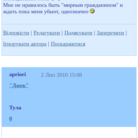
Мне не нравилось быть "мирным гражданином" и
ждать пока меня убьют, однозначно
Відповісти
|
Редагувати
|
Подякувати
|
Заперечити
|
Ігнорувати автора
|
Поскаржитися
apriori
2 Лип 2010 15:08
"Джек"
Тула
0