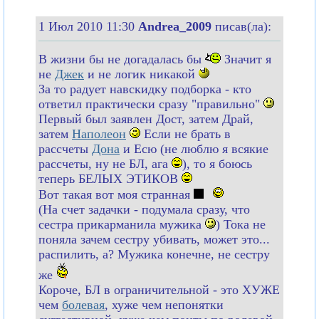
1 Июл 2010 11:30
Andrea_2009
писав(ла):
В жизни бы не догадалась бы
Значит я
не
Джек
и не логик никакой
За то радует навскидку подборка - кто
ответил практически сразу "правильно"
Первый был заявлен Дост, затем Драй,
затем
Наполеон
Если не брать в
рассчеты
Дона
и Есю (не люблю я всякие
рассчеты, ну не БЛ, ага
), то я боюсь
теперь БЕЛЫХ ЭТИКОВ
Вот такая вот моя странная
(На счет задачки - подумала сразу, что
сестра прикарманила мужика
) Тока не
поняла зачем сестру убивать, может это...
распилить, а? Мужика конечне, не сестру
же
Короче, БЛ в ограничительной - это ХУЖЕ
чем
болевая
, хуже чем непонятки