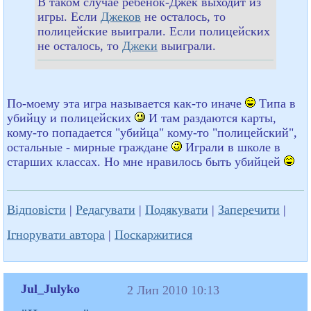
В таком случае ребенок-Джек выходит из
игры. Если
Джеков
не осталось, то
полицейские выиграли. Если полицейских
не осталось, то
Джеки
выиграли.
По-моему эта игра называется как-то иначе
Типа в
убийцу и полицейских
И там раздаются карты,
кому-то попадается "убийца" кому-то "полицейский",
остальные - мирные граждане
Играли в школе в
старших классах. Но мне нравилось быть убийцей
Відповісти
|
Редагувати
|
Подякувати
|
Заперечити
|
Ігнорувати автора
|
Поскаржитися
Jul_Julyko
2 Лип 2010 10:13