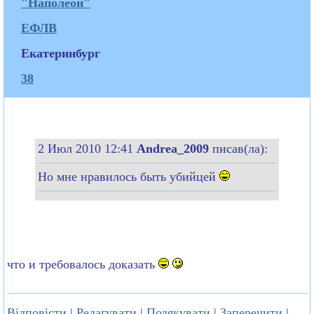
"Наполеон"
ЕФЛВ
Екатеринбург
38
2 Июл 2010 12:41
Andrea_2009
писав(ла):
Но мне нравилось быть убийцей
что и требовалось доказать
Відповісти
|
Редагувати
|
Подякувати
|
Заперечити
|