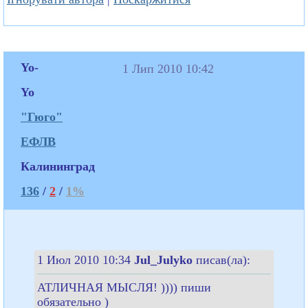
Yo-
1 Лип 2010 10:42
Yo
"Гюго"
ЕФЛВ
Калининград
136
/
2
/
1%
1 Июл 2010 10:34
Jul_Julyko
писав(ла):
АТЛИЧНАЯ МЫСЛЯ! )))) пиши
обязательно )