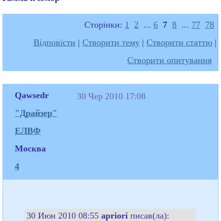
Сторінки:
1
2
...
6
7
8
...
77
78
Відповісти
|
Створити тему
|
Створити статтю
|
Створити опитування
Qawsedr
30 Чер 2010 17:08
"Драйзер"
ЕЛВФ
Москва
4
30 Июн 2010 08:55
apriori
писав(ла):