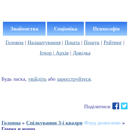
Знайомства
Соціоніка
Психософія
Головна
|
Налаштування
|
Пошта
|
Пошук
|
Рейтинг
|
Ігнор |
Архів
|
Довідка
Будь ласка,
увійдіть
або
зареєструйтеся
.
Поділитися:
Головна
»
Спілкування 3-ї квадри
Флуд дозволено
»
Гамма и юмор