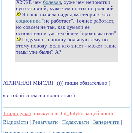
ХУЖЕ чем
болевая
, хуже чем непонятки
суггестивной, хуже чем понты по ролевой
Я ваще вывела сидя дома теорию, что
соционика
"не работает". Точнее работает,
но совсем не так, как думали ее
основатели и уж тем более "продолжатели"
Подумаю - напишу большую тему по
этому поводу. Если кто знает - может такие
темы уже были? А?
АТЛИЧНАЯ МЫСЛЯ! )))) пиши обязательно )
я с тобой согласна полностью )
1 відвідувач
подякували Jul_Julyko за цей допис
Відповісти
|
Редагувати
|
Подякувати
|
Заперечити
|
Ігнорувати автора
|
Поскаржитися