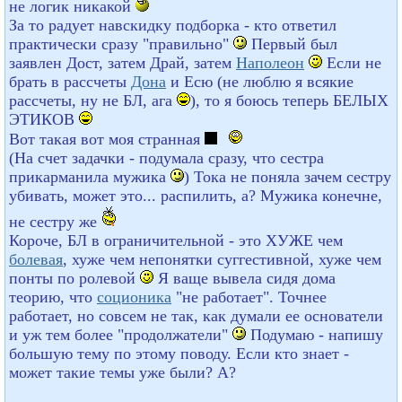
не логик никакой
За то радует навскидку подборка - кто ответил
практически сразу "правильно"
Первый был
заявлен Дост, затем Драй, затем
Наполеон
Если не
брать в рассчеты
Дона
и Есю (не люблю я всякие
рассчеты, ну не БЛ, ага
), то я боюсь теперь БЕЛЫХ
ЭТИКОВ
Вот такая вот моя странная
(На счет задачки - подумала сразу, что сестра
прикарманила мужика
) Тока не поняла зачем сестру
убивать, может это... распилить, а? Мужика конечне,
не сестру же
Короче, БЛ в ограничительной - это ХУЖЕ чем
болевая
, хуже чем непонятки суггестивной, хуже чем
понты по ролевой
Я ваще вывела сидя дома
теорию, что
соционика
"не работает". Точнее
работает, но совсем не так, как думали ее основатели
и уж тем более "продолжатели"
Подумаю - напишу
большую тему по этому поводу. Если кто знает -
может такие темы уже были? А?