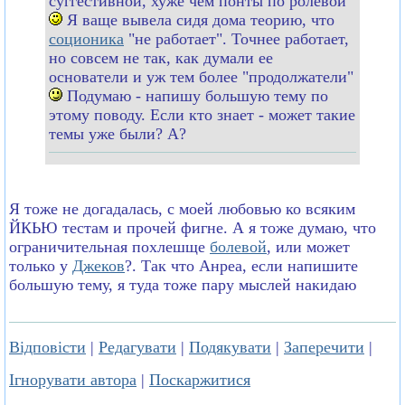
суггестивной, хуже чем понты по ролевой
Я ваще вывела сидя дома теорию, что
соционика
"не работает". Точнее работает,
но совсем не так, как думали ее
основатели и уж тем более "продолжатели"
Подумаю - напишу большую тему по
этому поводу. Если кто знает - может такие
темы уже были? А?
Я тоже не догадалась, с моей любовью ко всяким
ЙКЬЮ тестам и прочей фигне. А я тоже думаю, что
ограничительная похлешще
болевой
, или может
только у
Джеков
?. Так что Анреа, если напишите
большую тему, я туда тоже пару мыслей накидаю
Відповісти
|
Редагувати
|
Подякувати
|
Заперечити
|
Ігнорувати автора
|
Поскаржитися