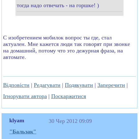
тогда надо отвечать - на горшке! )
С изобретением мобилок вопрос ты где, стал
актуален. Мне кажется люди так говорят при звонке
на домашний, потому что это дежурная фраза, на
автомате.
Відповісти
|
Редагувати
|
Подякувати
|
Заперечити
|
Ігнорувати автора
|
Поскаржитися
klyam
30 Чер 2012 09:09
"Бальзак"