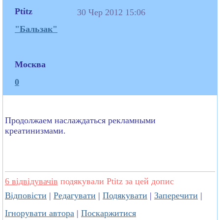
Ptitz
30 Чер 2012 15:06
"Бальзак"
Москва
0
Продолжаем наслаждаться рекламными
креатинизмами.
6 відвідувачів
подякували Ptitz за цей допис
Відповісти
|
Редагувати
|
Подякувати
|
Заперечити
|
Ігнорувати автора
|
Поскаржитися