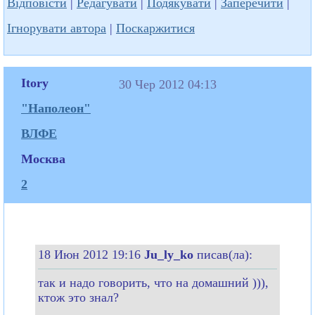
Відповісти
|
Редагувати
|
Подякувати
|
Заперечити
|
Ігнорувати автора
|
Поскаржитися
Itory
30 Чер 2012 04:13
"Наполеон"
ВЛФЕ
Москва
2
18 Июн 2012 19:16
Ju_ly_ko
писав(ла):
так и надо говорить, что на домашний ))),
ктож это знал?