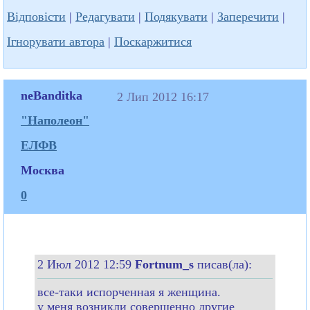
Відповісти
|
Редагувати
|
Подякувати
|
Заперечити
|
Ігнорувати автора
|
Поскаржитися
neBanditka
2 Лип 2012 16:17
"Наполеон"
ЕЛФВ
Москва
0
2 Июл 2012 12:59
Fortnum_s
писав(ла):
все-таки испорченная я женщина.
у меня возникли совершенно другие