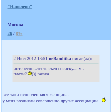
"Наполеон"
Москва
26
/
8%
2 Июл 2012 13:51
neBanditka
писав(ла):
интересно...тесть съел сосиску..а мы
плати?
))) ржака
все-таки испорченная я женщина.
у меня возникли совершенно другие ассоциации..