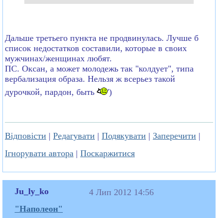
Дальше третьего пункта не продвинулась. Лучше б
список недостатков составили, которые в своих
мужчинах/женщинах любят.
ПС. Оксан, а может молодежь так "колдует", типа
вербализация образа. Нельзя ж всерьез такой
дурочкой, пардон, быть
')
Відповісти
|
Редагувати
|
Подякувати
|
Заперечити
|
Ігнорувати автора
|
Поскаржитися
Ju_ly_ko
4 Лип 2012 14:56
"Наполеон"