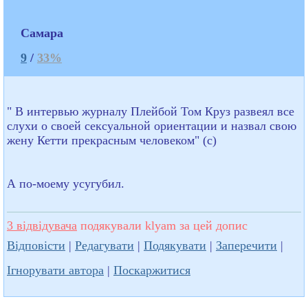
Самара
9
/
33%
" В интервью журналу Плейбой Том Круз развеял все
слухи о своей сексуальной ориентации и назвал свою
жену Кетти прекрасным человеком" (с)
А по-моему усугубил.
3 відвідувача
подякували klyam за цей допис
Відповісти
|
Редагувати
|
Подякувати
|
Заперечити
|
Ігнорувати автора
|
Поскаржитися