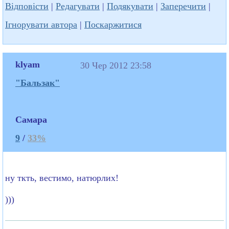
Відповісти
|
Редагувати
|
Подякувати
|
Заперечити
|
Ігнорувати автора
|
Поскаржитися
klyam
30 Чер 2012 23:58
"Бальзак"
Самара
9
/
33%
ну ткть, вестимо, натюрлих!
)))