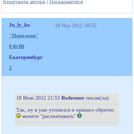
Ігнорувати автора
|
Поскаржитися
Ju_ly_ko
18 Чер 2012 18:55
"Наполеон"
ЕФЛВ
Екатеринбург
2
18 Июн 2012 21:53
Redeemer
писав(ла):
Так, ну я уже утопился и пришел обратно
можете "расхватывать"