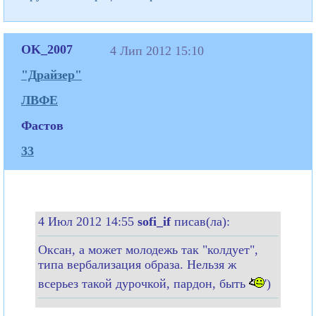
OK_2007
4 Лип 2012 15:10
"Драйзер"
ЛВФЕ
Фастов
33
4 Июл 2012 14:55
sofi_if
писав(ла):
Оксан, а может молодежь так "колдует",
типа вербализация образа. Нельзя ж
всерьез такой дурочкой, пардон, быть
')