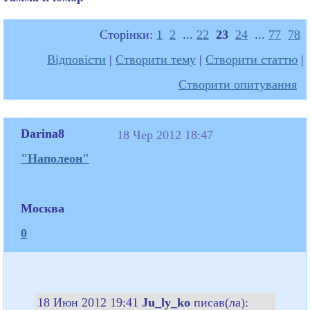
Сторінки:
1
2
...
22
23
24
...
77
78
Відповісти
|
Створити тему
|
Створити статтю
|
Створити опитування
Darina8
18 Чер 2012 18:47
"Наполеон"
Москва
0
18 Июн 2012 19:41
Ju_ly_ko
писав(ла):