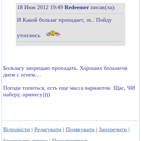
18 Июн 2012 19:49
Redeemer
писав(ла):
И Какой бользаг пропадает, эх.. Пойду
утоплюсь
Бользагу запрещаю пропадать. Хороших бользагов
днем с огнем....
Погоди топиться, есть еще масса вариантов. Щас, ЧИ
наберу, принесу))))
Відповісти
|
Редагувати
|
Подякувати
|
Заперечити
|
Ігнорувати автора
|
Поскаржитися