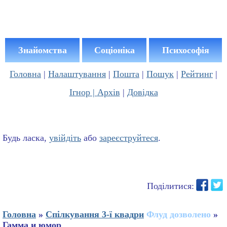
Знайомства
Соціоніка
Психософія
Головна
|
Налаштування
|
Пошта
|
Пошук
|
Рейтинг
|
Ігнор |
Архів
|
Довідка
Будь ласка,
увійдіть
або
зареєструйтеся
.
Поділитися:
Головна
»
Спілкування 3-ї квадри
Флуд дозволено
»
Гамма и юмор