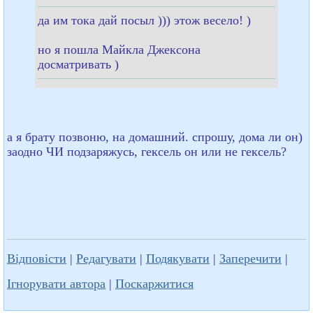
да им тока дай посыл ))) этож весело! )
но я пошла Майкла Джексона
досматривать )
а я брату позвоню, на домашний. спрошу, дома ли он)
заодно ЧИ подзаряжусь, гексель он или не гексель?
Відповісти
|
Редагувати
|
Подякувати
|
Заперечити
|
Ігнорувати автора
|
Поскаржитися