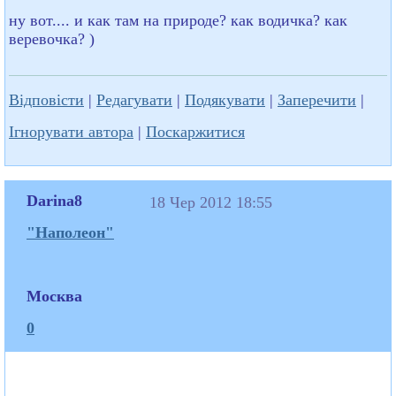
ну вот.... и как там на природе? как водичка? как
веревочка? )
Відповісти
|
Редагувати
|
Подякувати
|
Заперечити
|
Ігнорувати автора
|
Поскаржитися
Darina8
18 Чер 2012 18:55
"Наполеон"
Москва
0