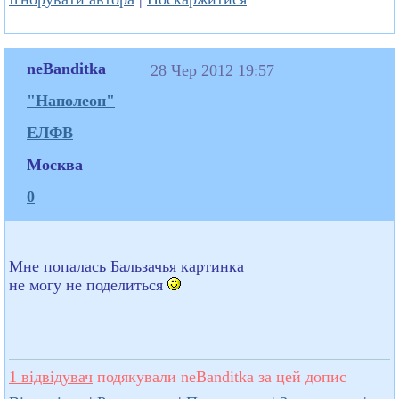
neBanditka
28 Чер 2012 19:57
"Наполеон"
ЕЛФВ
Москва
0
Мне попалась Бальзачья картинка
не могу не поделиться
1 відвідувач
подякували neBanditka за цей допис