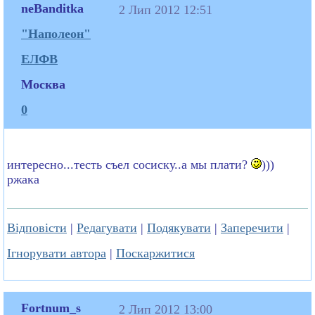
neBanditka
2 Лип 2012 12:51
"Наполеон"
ЕЛФВ
Москва
0
интересно...тесть съел сосиску..а мы плати?
)))
ржака
Відповісти
|
Редагувати
|
Подякувати
|
Заперечити
|
Ігнорувати автора
|
Поскаржитися
Fortnum_s
2 Лип 2012 13:00