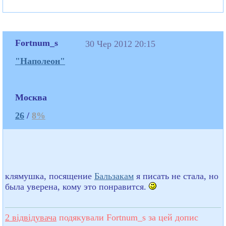
Fortnum_s
30 Чер 2012 20:15
"Наполеон"
Москва
26
/
8%
клямушка, посящение
Бальзакам
я писать не стала, но
была уверена, кому это понравится.
2 відвідувача
подякували Fortnum_s за цей допис