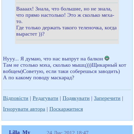
Ваааах! Знала, что большие, но не знала,
что прямо настолько! Это ж сколько меха-
то.
Где только держать такого теленочка, когда
вырастет ))?
Нууу... Я думаю, что нас выпрут на балкон
Там не столько мэха, сколько мышц)))Щикарный кот
вобщем)Советую, если таки соберешься заводить)
А по какому поводу маскарад?
Відповісти
|
Редагувати
|
Подякувати
|
Заперечити
|
Ігнорувати автора
|
Поскаржитися
Lilla_My
24 Лис 2012 18:47