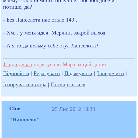
моему стало немного получше. Посвободнее и
потише, да?
- Без Ланселота нас стало 149...
- Хм... у меня идея! Мерлин, закрой выход.
- А я тогда возьму себе стул Ланселота?
1 відвідувач
подякували Mapa за цей допис
Відповісти
|
Редагувати
|
Подякувати
|
Заперечити
|
Ігнорувати автора
|
Поскаржитися
Clue
25 Лис 2012 18:39
"Наполеон"