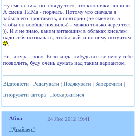
Ну смена ника по поводу того, что кнопочки лишили.
А смена ТИМа - поржать. Потому что сначала я
забыла его проставить, а повторно (не сменить, а
чтобы он вообще появился) - можно только через тест
)). И я не знаю, каким витающим в облаках киселем
надо себя осознавать, чтобы выйти по нему интуитом
.
Не, котяра - оооо. Если когда-нибудь все же смогу себе
позволить, буду очень думать над таким вариантом.
Відповісти
|
Редагувати
|
Подякувати
|
Заперечити
|
Ігнорувати автора
|
Поскаржитися
Afina
24 Лис 2012 19:41
"Драйзер"