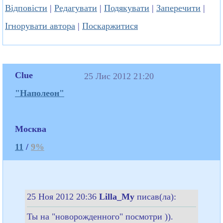
Відповісти
|
Редагувати
|
Подякувати
|
Заперечити
|
Ігнорувати автора
|
Поскаржитися
Clue
25 Лис 2012 21:20
"Наполеон"
Москва
11
/
9%
25 Ноя 2012 20:36
Lilla_My
писав(ла):
Ты на "новорожденного" посмотри )).