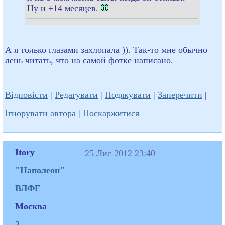
Ну и +14 месяцев.
А я только глазами захлопала )). Так-то мне обычно
лень читать, что на самой фотке написано.
Відповісти
|
Редагувати
|
Подякувати
|
Заперечити
|
Ігнорувати автора
|
Поскаржитися
Itory
25 Лис 2012 23:40
"Наполеон"
ВЛФЕ
Москва
2