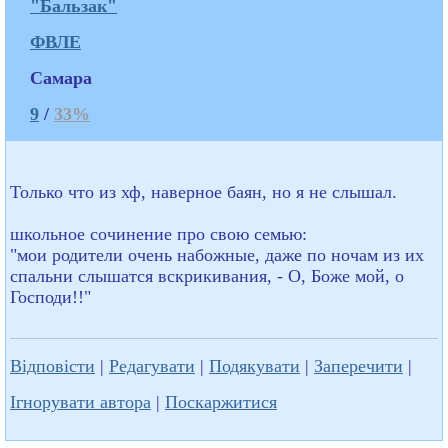
"Бальзак"
ФВЛЕ
Самара
9
/
33%
Только что из хф, наверное баян, но я не слышал.
школьное сочинение про свою семью:
"мои родители очень набожные, даже по ночам из их
спальни слышатся вскрикивания, - О, Боже мой, о
Господи!!"
Відповісти
|
Редагувати
|
Подякувати
|
Заперечити
|
Ігнорувати автора
|
Поскаржитися