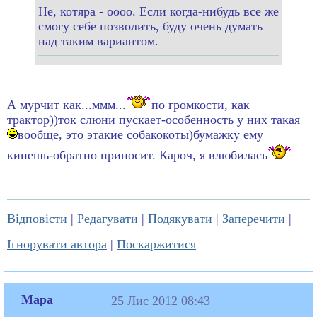
Не, котяра - оооо. Если когда-нибудь все же
смогу себе позволить, буду очень думать
над таким вариантом.
А мурчит как...ммм...
по громкости, как
трактор))ток слюни пускает-особенность у них такая
вообще, это этакие собакокоты)бумажку ему
кинешь-обратно приносит. Кароч, я влюбилась
Відповісти
|
Редагувати
|
Подякувати
|
Заперечити
|
Ігнорувати автора
|
Поскаржитися
Mapa
25 Лис 2012 08:43