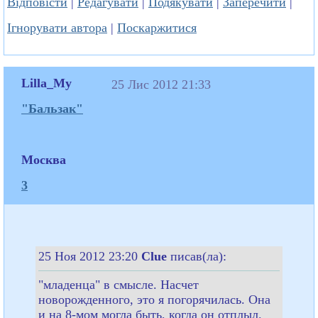
Відповісти
|
Редагувати
|
Подякувати
|
Заперечити
|
Ігнорувати автора
|
Поскаржитися
Lilla_My
25 Лис 2012 21:33
"Бальзак"
Москва
3
25 Ноя 2012 23:20
Clue
писав(ла):
"младенца" в смысле. Насчет
новорожденного, это я погорячилась. Она
и на 8-мом могла быть, когда он отплыл.