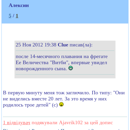
Алексин
5
/
1
25 Ноя 2012 19:38
Clue
писав(ла):
после 14-месячного плавания на фрегате
Ее Величества "Витби", впервые увидел
новорожденного сына.
В первую минуту меня тож заглючило. По типу: "Они
не виделись вместе 20 лет. За это время у них
родилось трое детей" (с)
1 відвідувач
подякували Ajavrik102 за цей допис