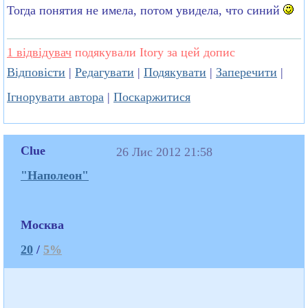
Тогда понятия не имела, потом увидела, что синий
1 відвідувач
подякували Itory за цей допис
Відповісти
|
Редагувати
|
Подякувати
|
Заперечити
|
Ігнорувати автора
|
Поскаржитися
Clue
26 Лис 2012 21:58
"Наполеон"
Москва
20
/
5%