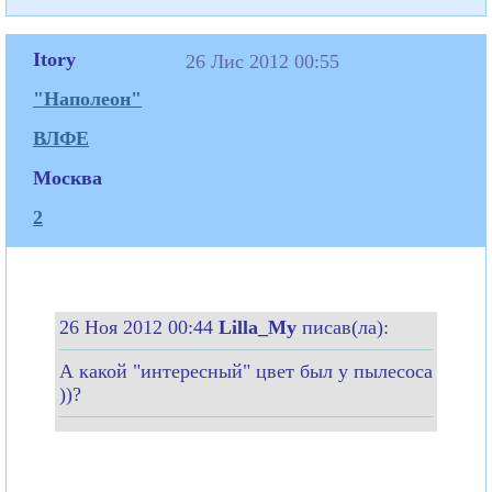
Itory
26 Лис 2012 00:55
"Наполеон"
ВЛФЕ
Москва
2
26 Ноя 2012 00:44
Lilla_My
писав(ла):
А какой "интересный" цвет был у пылесоса
))?