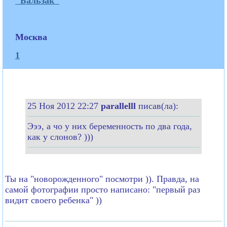
"Бальзак"
Москва
1
25 Ноя 2012 22:27
parallelll
писав(ла):
Эээ, а чо у них беременность по два года,
как у слонов? )))
Ты на "новорожденного" посмотри )). Правда, на
самой фотографии просто написано: "первый раз
видит своего ребенка" ))