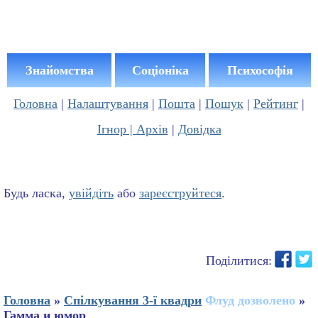
Знайомства
Соціоніка
Психософія
Головна
|
Налаштування
|
Пошта
|
Пошук
|
Рейтинг
|
Ігнор |
Архів
|
Довідка
Будь ласка,
увійдіть
або
зареєструйтеся
.
Поділитися:
Головна
»
Спілкування 3-ї квадри
Флуд дозволено
»
Гамма и юмор