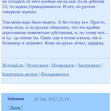
не отходить от него вообще ни на шаг. Если дебилов
13, то задача утринадчивается. И нет, по русски
говорили хорошо.
Там меня надо было видеть. А без толку все. Просто,
очень ясно, и по русски объяснять, что это крайне
агрессивная химическая субстанция, и, по этому вот...
и тд - да лопни ты. Один, как я позже узнала, так в
больницу и загремел. Кожу на руках лечил, уррррод.
Відповісти
|
Редагувати
|
Подякувати
|
Заперечити
|
Ігнорувати автора
|
Поскаржитися
Solomon
26 Лис 2012 22:14
"Джек"