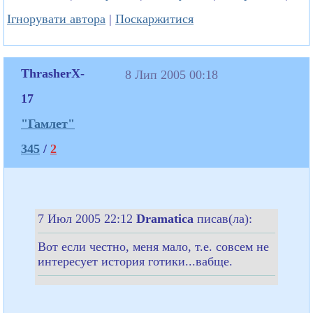
Ігнорувати автора
|
Поскаржитися
ThrasherX-
8 Лип 2005 00:18
17
"Гамлет"
345
/
2
7 Июл 2005 22:12
Dramatica
писав(ла):
Вот если честно, меня мало, т.е. совсем не
интересует история готики...вабще.