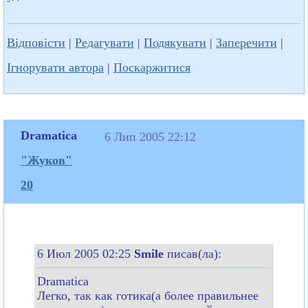
Відповісти
|
Редагувати
|
Подякувати
|
Заперечити
|
Ігнорувати автора
|
Поскаржитися
Dramatica
6 Лип 2005 22:12
"Жуков"
20
6 Июл 2005 02:25
Smile
писав(ла):
Dramatica
Легко, так как готика(а более правильнее