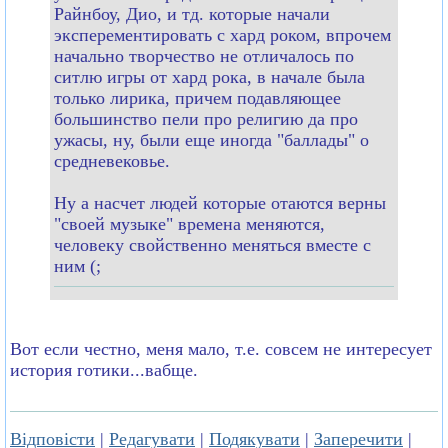
Райнбоу, Дио, и тд. которые начали
эксперементировать с хард роком, впрочем
начально творчество не отличалось по
ситлю игры от хард рока, в начале была
только лирика, причем подавляющее
большинство пели про религию да про
ужасы, ну, были еще иногда "баллады" о
средневековье.
Ну а насчет людей которые отаются верны
"своей музыке" времена меняются,
человеку свойственно меняться вместе с
ним (;
Вот если честно, меня мало, т.е. совсем не интересует
история готики...вабще.
Відповісти
|
Редагувати
|
Подякувати
|
Заперечити
|