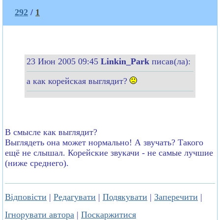
292
/
1
23 Июн 2005 09:45
Linkin_Park
писав(ла):
а как корейская выглядит?
В смысле как выглядит?
Выглядеть она может нормально! А звучать? Такого
ещё не слышал. Корейские звукачи - не самые лучшие
(ниже среднего).
Відповісти
|
Редагувати
|
Подякувати
|
Заперечити
|
Ігнорувати автора
|
Поскаржитися