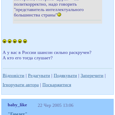
политкорректно, надо говорить
"представитель интеллектуального
большинства страны"
А у вас в России шансон сильно раскручен?
А кто его тогда слушает?
Відповісти
|
Редагувати
|
Подякувати
|
Заперечити
|
Ігнорувати автора
|
Поскаржитися
baby_like
22 Чер 2005 13:06
"Гамлет"