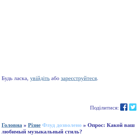
Будь ласка,
увійдіть
або
зареєструйтеся
.
Поділитися:
Головна
»
Різне
Флуд дозволено
» Опрoс: Какой ваш
любимый музыкальный стиль?