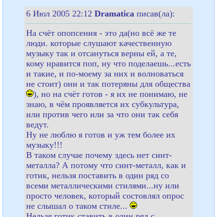
6 Июл 2005 22:12
Dramatica
писав(ла):
На счёт опопсения - это да(но всё же те
люди. которые слушают качественную
музыку так и отсануться верны ей, а те,
кому нравится поп, ну что поделаешь...есть
и такие, и по-моему за них и волноваться
не стоит) они и так потеряны для общества
), но на счёт готов - я их не понимаю, не
знаю, в чём проявляется их субкультура,
или против чего или за что они так себя
ведут.
Ну не люблю я готов и уж тем более их
музыку!!!
В таком случае почему здесь нет синт-
металла? А потому что синт-металл, как и
готик, нельзя поставить в один ряд со
всеми металлическими стилями...ну или
просто человек, котoрый состовлял опрос
не слышал о таком стиле...
Нельзя готик ставить в один ряд с