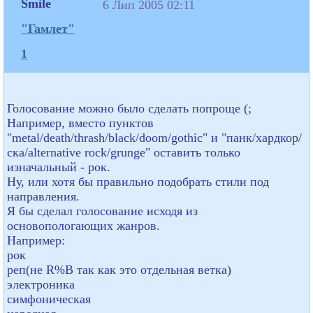
Smile
6 Лип 2005 02:11
"Гамлет"
1
Голосование можно было сделать попроще (;
Например, вместо пунктов
"metal/death/thrash/black/doom/gothic" и "панк/хардкор/
ска/alternative rock/grunge" оставить только
изначальный - рок.
Ну, или хотя бы правильно подобрать стили под
направления.
Я бы сделал голосование исходя из
основопологающих жанров.
Например:
рок
реп(не R%B так как это отдельная ветка)
электроника
симфоническая