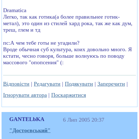
Dramatica
Легко, так как готика(а более правильнее готик-
метал), это один из стилей хард рока, так же как дум,
треш, глем и тд
пс:А чем тебе готы не угадили?
Вроде обычная суб культура, коих довольно много. Я
кстати, чесно говоря, больше волнуюсь по поводу
массового "опопсения" (:
Відповісти
|
Редагувати
|
Подякувати
|
Заперечити
|
Ігнорувати автора
|
Поскаржитися
GANTELbKA
6 Лип 2005 20:37
"Достоєвський"