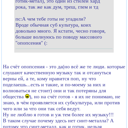
готик-метал), это один из стилей хард
рока, так же как дум, треш, глем и тд
пс:А чем тебе готы не угадили?
Вроде обычная суб культура, коих
довольно много. Я кстати, чесно говоря,
больше волнуюсь по поводу массового
"опопсения" (:
На счёт опопсения - это да(но всё же те люди. которые
слушают качественную музыку так и отсануться
верны ей, а те, кому нравится поп, ну что
поделаешь...есть и такие, и по-моему за них и
волноваться не стоит) они и так потеряны для
общества
), но на счёт готов - я их не понимаю, не
знаю, в чём проявляется их субкультура, или против
чего или за что они так себя ведут.
Ну не люблю я готов и уж тем более их музыку!!!
В таком случае почему здесь нет синт-металла? А
потому что синт-металл, как и готик, нельзя