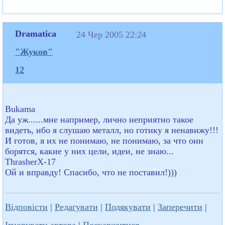
Dramatica
24 Чер 2005 22:24
"Жуков"
12
Bukama
Да уж......мне например, лично неприятно такое
видеть, ибо я слушаю металл, но готику я ненавижу!!!
И готов, я их не понимаю, не понимаю, за что оин
борятся, какие у них цели, идеи, не знаю...
ThrasherX-17
Ой и вправду! Спасибо, что не поставил!)))
Відповісти
|
Редагувати
|
Подякувати
|
Заперечити
|
Ігнорувати автора
|
Поскаржитися