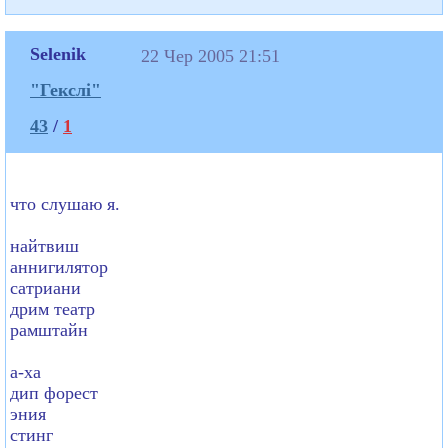
Selenik
22 Чер 2005 21:51
"Гекслі"
43
/
1
что слушаю я.
найтвиш
аннигилятор
сатриани
дрим театр
рамштайн
а-ха
дип форест
эния
стинг