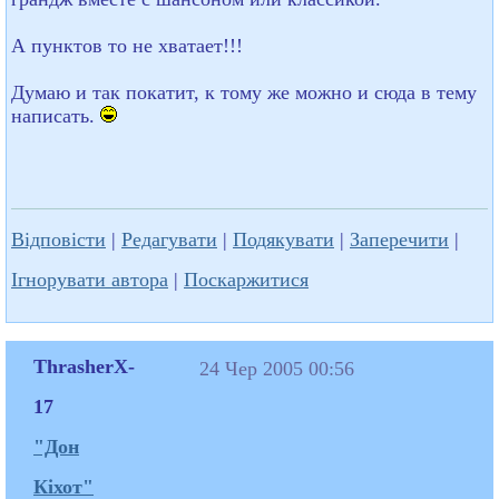
А пунктов то не хватает!!!
Думаю и так покатит, к тому же можно и сюда в тему
написать.
Відповісти
|
Редагувати
|
Подякувати
|
Заперечити
|
Ігнорувати автора
|
Поскаржитися
ThrasherX-
24 Чер 2005 00:56
17
"Дон
Кіхот"