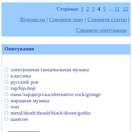
Сторінки:
1
2
3
4
5
...
11
12
Відповісти
|
Створити тему
|
Створити статтю
|
Створити опитування
Опитування
электронная танцевальная музыка
классика
русский рок
rap/hip-hop
панк/хардкор/ска/alternative rock/grunge
народная музыка
поп
metal/death/thrash/black/doom/gothic
шансон