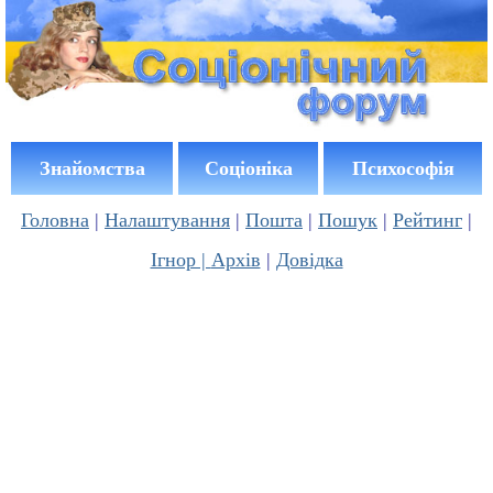
Знайомства
Соціоніка
Психософія
Головна
|
Налаштування
|
Пошта
|
Пошук
|
Рейтинг
|
Ігнор |
Архів
|
Довідка