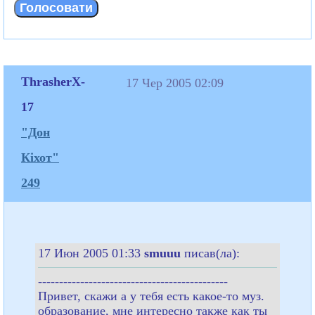
ThrasherX-
17 Чер 2005 02:09
17
"Дон
Кіхот"
249
17 Июн 2005 01:33
smuuu
писав(ла):
---------------------------------------------
Привет, скажи а у тебя есть какое-то муз.
образование, мне интересно также как ты