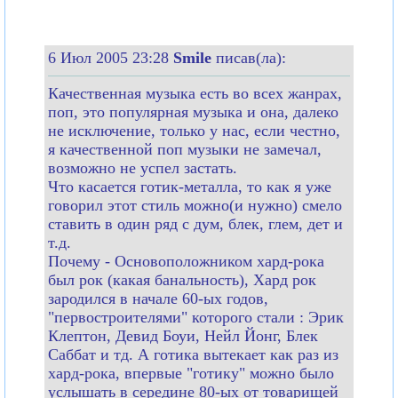
6 Июл 2005 23:28
Smile
писав(ла):
Качественная музыка есть во всех жанрах,
поп, это популярная музыка и она, далеко
не исключение, только у нас, если честно,
я качественной поп музыки не замечал,
возможно не успел застать.
Что касается готик-металла, то как я уже
говорил этот стиль можно(и нужно) смело
ставить в один ряд с дум, блек, глем, дет и
т.д.
Почему - Основоположником хард-рока
был рок (какая банальность), Хард рок
зародился в начале 60-ых годов,
"первостроителями" которого стали : Эрик
Клептон, Девид Боуи, Нейл Йонг, Блек
Саббат и тд. А готика вытекает как раз из
хард-рока, впервые "готику" можно было
услышать в середине 80-ых от товарищей