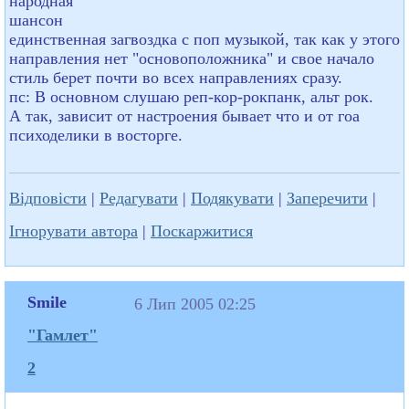
народная
шансон
единственная загвоздка с поп музыкой, так как у этого
направления нет "основоположника" и свое начало
стиль берет почти во всех направлениях сразу.
пс: В основном слушаю реп-кор-рокпанк, альт рок.
А так, зависит от настроения бывает что и от гоа
психоделики в восторге.
Відповісти
|
Редагувати
|
Подякувати
|
Заперечити
|
Ігнорувати автора
|
Поскаржитися
Smile
6 Лип 2005 02:25
"Гамлет"
2