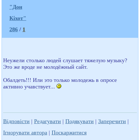
"Дон
Кіхот"
286
/
1
Неужели столько людей слушает тяжелую музыку?
Это же вроде не молодёжный сайт.
Обалдеть!!! Или это только молодежь в опросе
активно учавствует...
Відповісти
|
Редагувати
|
Подякувати
|
Заперечити
|
Ігнорувати автора
|
Поскаржитися