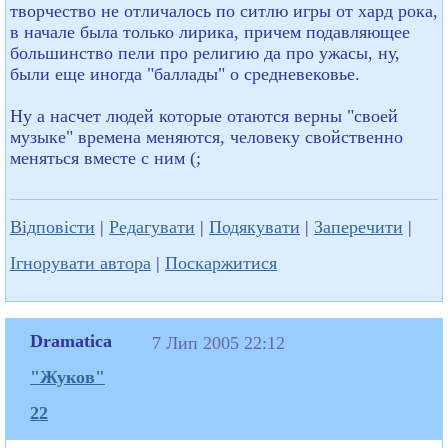
творчество не отличалось по ситлю игры от хард рока,
в начале была только лирика, причем подавляющее
большинство пели про религию да про ужасы, ну,
были еще иногда "баллады" о средневековье.
Ну а насчет людей которые отаются верны "своей
музыке" времена меняются, человеку свойственно
меняться вместе с ним (;
Відповісти
|
Редагувати
|
Подякувати
|
Заперечити
|
Ігнорувати автора
|
Поскаржитися
Dramatica
7 Лип 2005 22:12
"Жуков"
22