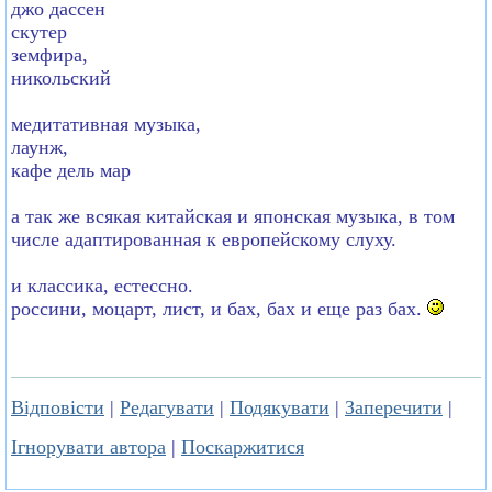
джо дассен
скутер
земфира,
никольский
медитативная музыка,
лаунж,
кафе дель мар
а так же всякая китайская и японская музыка, в том
числе адаптированная к европейскому слуху.
и классика, естессно.
россини, моцарт, лист, и бах, бах и еще раз бах.
Відповісти
|
Редагувати
|
Подякувати
|
Заперечити
|
Ігнорувати автора
|
Поскаржитися