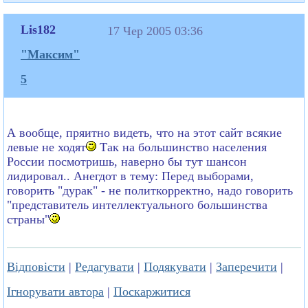
Lis182
17 Чер 2005 03:36
"Максим"
5
А вообще, пряитно видеть, что на этот сайт всякие
левые не ходят
Так на большинство населения
России посмотришь, наверно бы тут шансон
лидировал.. Анегдот в тему: Перед выборами,
говорить "дурак" - не политкорректно, надо говорить
"представитель интеллектуального большинства
страны"
Відповісти
|
Редагувати
|
Подякувати
|
Заперечити
|
Ігнорувати автора
|
Поскаржитися