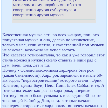
металлом и ему подобными, ибо это
совершенно другая субкультура и
совершенно другая музыка.
Качественная музыка есть во всех жанрах, поп, это
популярная музыка и она, далеко не исключение,
только у нас, если честно, я качественной поп музыки
не замечал, возможно не успел застать.
Что касается готик-металла, то как я уже говорил этот
стиль можно(и нужно) смело ставить в один ряд с
дум, блек, глем, дет и т.д.
Почему - Основоположником хард-рока был рок
(какая банальность), Хард рок зародился в начале 60-
ых годов, "первостроителями" которого стали : Эрик
Клептон, Девид Боуи, Нейл Йонг, Блек Саббат и тд. А
готика вытекает как раз из хард-рока, впервые
"готику" можно было услышать в середине 80-ых от
товарищей Райнбоу, Дио, и тд. которые начали
эксперементировать с хард роком, впрочем начально