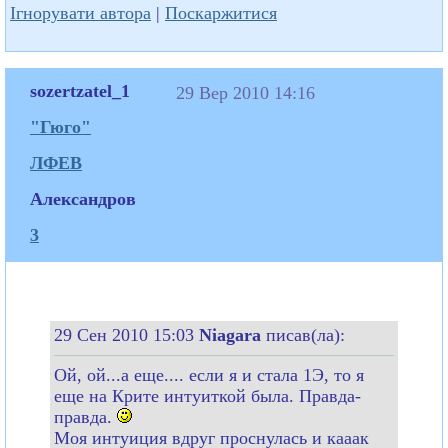
Ігнорувати автора
|
Поскаржитися
sozertzatel_1
29 Вер 2010 14:16
"Гюго"
ЛФЕВ
Александров
3
29 Сен 2010 15:03
Niagara
писав(ла):
Ой, ой...а еще.... если я и стала 1Э, то я
еще на Крите интуиткой была. Правда-
правда.
Моя интуиция вдруг проснулась и кааак