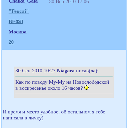
Chaika_Gala
30 Вер 2010 17:06
"Гекслі"
ВЕФЛ
Москва
20
30 Сен 2010 10:27
Niagara
писав(ла):
Как по поводу Му-Му на Новослободской
в воскресенье около 16 часов?
И время и место удобное, об остальном я тебе
написала в личку)