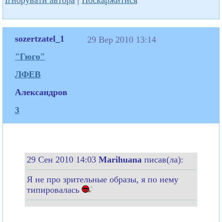
sozertzatel_1
29 Вер 2010 13:14
"Гюго"
ЛФЕВ
Александров
3
29 Сен 2010 14:03
Marihuana
писав(ла):
Я не про зрительные образы, я по нему
типировалась