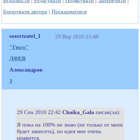
Відповісти
|
Редагувати
|
Подякувати
|
Заперечити
|
Ігнорувати автора
|
Поскаржитися
sozertzatel_1
29 Вер 2010 21:48
"Гюго"
ЛФЕВ
Александров
3
29 Сен 2010 22:42
Chaika_Gala
писав(ла):
Я пока на 100% не знаю (не только от меня
будет зависеть), но идея мне очень
нравится.