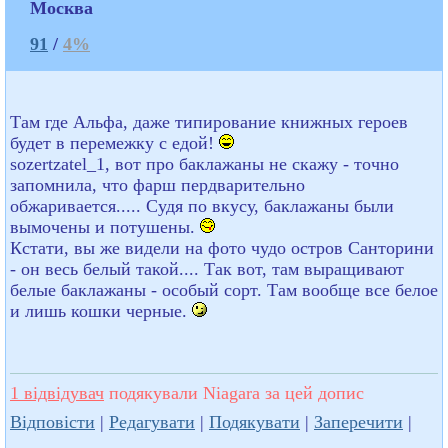
Москва
91
/
4%
Там где Альфа, даже типирование книжных героев
будет в перемежку с едой!
sozertzatel_1, вот про баклажаны не скажу - точно
запомнила, что фарш пердварительно
обжаривается..... Судя по вкусу, баклажаны были
вымочены и потушены.
Кстати, вы же видели на фото чудо остров Санторини
- он весь белый такой.... Так вот, там выращивают
белые баклажаны - особый сорт. Там вообще все белое
и лишь кошки черные.
1 відвідувач
подякували Niagara за цей допис
Відповісти
|
Редагувати
|
Подякувати
|
Заперечити
|