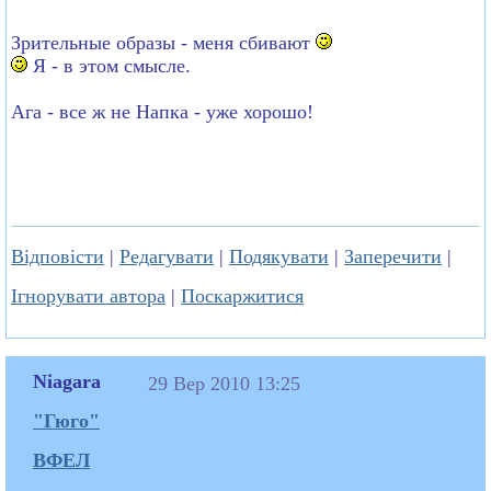
Зрительные образы - меня сбивают
Я - в этом смысле.
Ага - все ж не Напка - уже хорошо!
Відповісти
|
Редагувати
|
Подякувати
|
Заперечити
|
Ігнорувати автора
|
Поскаржитися
Niagara
29 Вер 2010 13:25
"Гюго"
ВФЕЛ