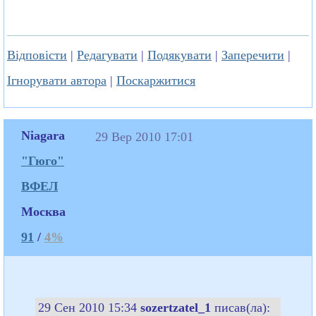
Відповісти
|
Редагувати
|
Подякувати
|
Заперечити
|
Ігнорувати автора
|
Поскаржитися
Niagara
29 Вер 2010 17:01
"Гюго"
ВФЕЛ
Москва
91
/
4%
29 Сен 2010 15:34
sozertzatel_1
писав(ла):