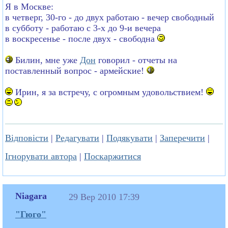
Я в Москве:
в четверг, 30-го - до двух работаю - вечер свободный
в субботу - работаю с 3-х до 9-и вечера
в воскресенье - после двух - свободна
Билин, мне уже
Дон
говорил - отчеты на
поставленный вопрос - армейские!
Ирин, я за встречу, с огромным удовольствием!
Відповісти
|
Редагувати
|
Подякувати
|
Заперечити
|
Ігнорувати автора
|
Поскаржитися
Niagara
29 Вер 2010 17:39
"Гюго"