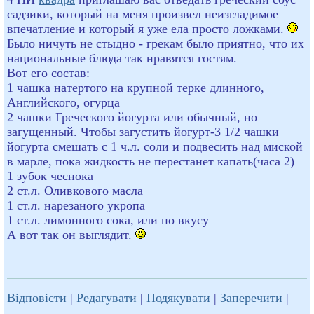
садзики, который на меня произвел неизгладимое
впечатление и который я уже ела просто ложками.
Было ничуть не стыдно - грекам было приятно, что их
национальные блюда так нравятся гостям.
Вот его состав:
1 чашка натертого на крупной терке длинного,
Английского, огурца
2 чашки Греческого йогурта или обычный, но
загущенный. Чтобы загустить йогурт-3 1/2 чашки
йoгурта смешать с 1 ч.л. соли и подвесить над миской
в марле, пока жидкость не перестанет капать(часа 2)
1 зубок чеснока
2 ст.л. Оливкового масла
1 ст.л. нарезаного укропа
1 ст.л. лимонного сока, или по вкусу
А вот так он выглядит.
Відповісти
|
Редагувати
|
Подякувати
|
Заперечити
|