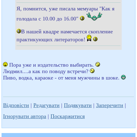
Я, помнится, уже писала мемуары "Как я
голодала с 10.00 до 16.00"
В нашей квадре намечается скопление
практикующих литераторов!
Пора уже и издательство выбирать.
Людмил....а как по поводу встречи?
Пиво, водка, караоке - от меня мужчины в шоке.
Відповісти
|
Редагувати
|
Подякувати
|
Заперечити
|
Ігнорувати автора
|
Поскаржитися