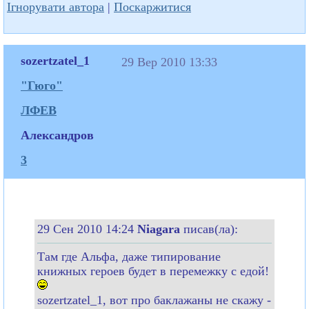
Ігнорувати автора
|
Поскаржитися
sozertzatel_1
29 Вер 2010 13:33
"Гюго"
ЛФЕВ
Александров
3
29 Сен 2010 14:24
Niagara
писав(ла):
Там где Альфа, даже типирование
книжных героев будет в перемежку с едой!
sozertzatel_1, вот про баклажаны не скажу -