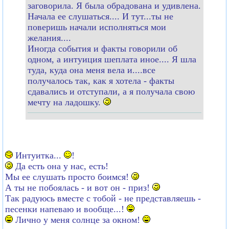
заговорила. Я была обрадована и удивлена.
Начала ее слушаться.... И тут...ты не
поверишь начали исполняться мои
желания....
Иногда события и факты говорили об
одном, а интуиция шеплата иное.... Я шла
туда, куда она меня вела и....все
получалось так, как я хотела - факты
сдавались и отступали, а я получала свою
мечту на ладошку.
Интуитка...
!
Да есть она у нас, есть!
Мы ее слушать просто боимся!
А ты не побоялась - и вот он - приз!
Так радуюсь вместе с тобой - не представляешь -
песенки напеваю и вообще...!
Лично у меня солнце за окном!