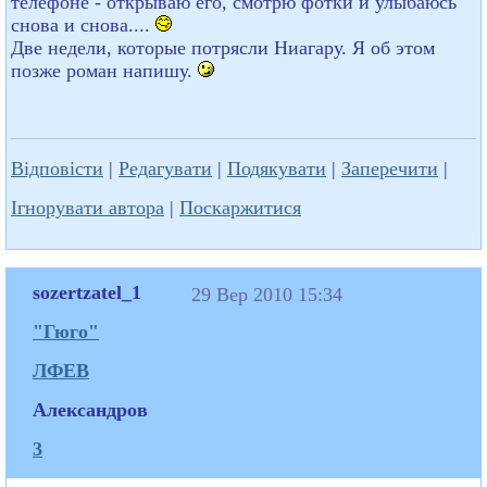
телефоне - открываю его, смотрю фотки и улыбаюсь
снова и снова....
Две недели, которые потрясли Ниагару. Я об этом
позже роман напишу.
Відповісти
|
Редагувати
|
Подякувати
|
Заперечити
|
Ігнорувати автора
|
Поскаржитися
sozertzatel_1
29 Вер 2010 15:34
"Гюго"
ЛФЕВ
Александров
3