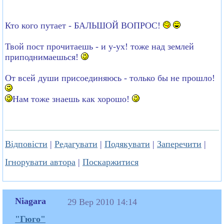
Кто кого путает - БАЛЬШОЙ ВОПРОС!
Твой пост прочитаешь - и у-ух! тоже над землей
приподнимаешься!
От всей души присоединяюсь - только бы не прошло!
Нам тоже знаешь как хорошо!
Відповісти
|
Редагувати
|
Подякувати
|
Заперечити
|
Ігнорувати автора
|
Поскаржитися
Niagara
29 Вер 2010 14:14
"Гюго"