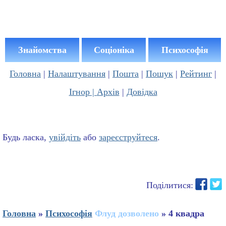
Знайомства
Соціоніка
Психософія
Головна
|
Налаштування
|
Пошта
|
Пошук
|
Рейтинг
|
Ігнор |
Архів
|
Довідка
Будь ласка,
увійдіть
або
зареєструйтеся
.
Поділитися:
Головна
»
Психософія
Флуд дозволено
» 4 квадра