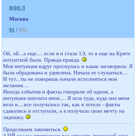
ВФЕЛ
Москва
91
/
4%
Ой, ой...а еще.... если я и стала 1Э, то я еще на Крите
интуиткой была. Правда-правда.
Моя интуиция вдруг проснулась и кааак заговорила. Я
была обрадована и удивлена. Начала ее слушаться....
И тут...ты не поверишь начали исполняться мои
желания....
Иногда события и факты говорили об одном, а
интуиция шеплата иное.... Я шла туда, куда она меня
вела и....все получалось так, как я хотела - факты
сдавались и отступали, а я получала свою мечту на
ладошку.
Продолжаем лакомиться.
4 ПЙ
квадра
приглашаю вас отведать греческий соус