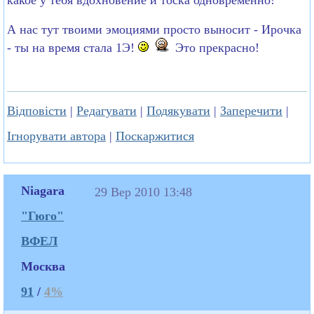
А нас тут твоими эмоциями просто выносит - Ирочка
- ты на время стала 1Э!
Это прекрасно!
Відповісти
|
Редагувати
|
Подякувати
|
Заперечити
|
Ігнорувати автора
|
Поскаржитися
Niagara
29 Вер 2010 13:48
"Гюго"
ВФЕЛ
Москва
91
/
4%