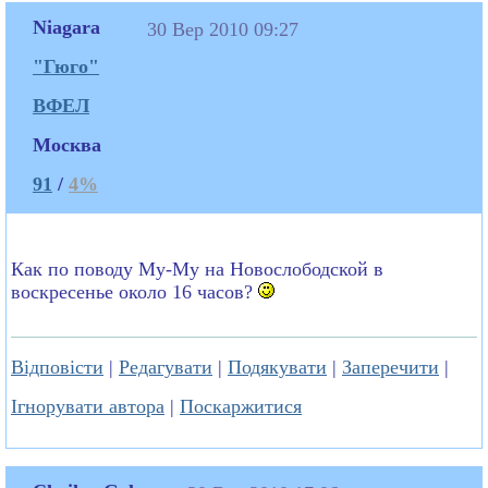
Niagara
30 Вер 2010 09:27
"Гюго"
ВФЕЛ
Москва
91
/
4%
Как по поводу Му-Му на Новослободской в
воскресенье около 16 часов?
Відповісти
|
Редагувати
|
Подякувати
|
Заперечити
|
Ігнорувати автора
|
Поскаржитися