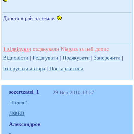
Дорога в рай на земле.
1 відвідувач
подякували Niagara за цей допис
Відповісти
|
Редагувати
|
Подякувати
|
Заперечити
|
Ігнорувати автора
|
Поскаржитися
sozertzatel_1
29 Вер 2010 13:57
"Гюго"
ЛФЕВ
Александров