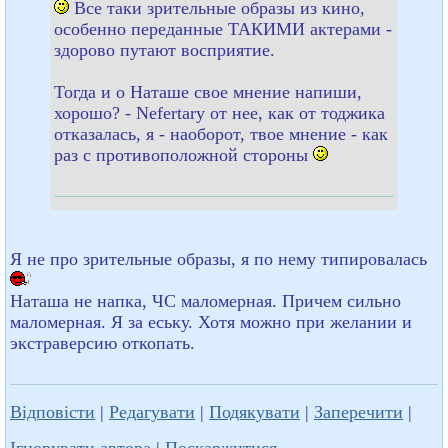
Все таки зрительные образы из кино,
особенно переданные ТАКИМИ актерами -
здорово путают восприятие.
Тогда и о Наташе свое мнение напиши,
хорошо? - Nefertary от нее, как от тоджика
отказалась, я - наоборот, твое мнение - как
раз с противоположной стороны
Я не про зрительные образы, я по нему типировалась
Наташа не напка, ЧС маломерная. Причем сильно
маломерная. Я за еську. Хотя можно при желании и
экстраверсию откопать.
Відповісти
|
Редагувати
|
Подякувати
|
Заперечити
|
Ігнорувати автора
|
Поскаржитися