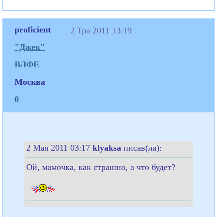
proficient
2 Тра 2011 13:19
"Джек"
ВЛФЕ
Москва
0
2 Мая 2011 03:17
klyaksa
писав(ла):
Ой, мамочка, как страшно, а что будет?