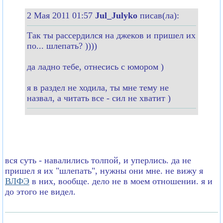
2 Мая 2011 01:57
Jul_Julyko
писав(ла):
Так ты рассердился на джеков и пришел их
по... шлепать? ))))
да ладно тебе, отнесись с юмором )
я в раздел не ходила, ты мне тему не
назвал, а читать все - сил не хватит )
вся суть - навалились толпой, и уперлись. да не
пришел я их "шлепать", нужны они мне. не вижу я
ВЛФЭ
в них, вообще. дело не в моем отношении. я и
до этого не видел.