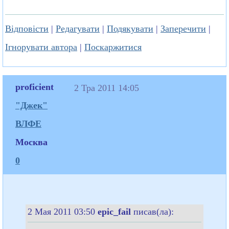
Відповісти
|
Редагувати
|
Подякувати
|
Заперечити
|
Ігнорувати автора
|
Поскаржитися
proficient
2 Тра 2011 14:05
"Джек"
ВЛФЕ
Москва
0
2 Мая 2011 03:50
epic_fail
писав(ла):