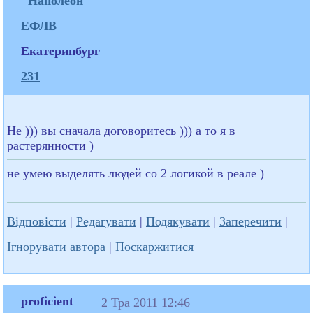
"Наполеон"
ЕФЛВ
Екатеринбург
231
Не ))) вы сначала договоритесь ))) а то я в
растерянности )
не умею выделять людей со 2 логикой в реале )
Відповісти
|
Редагувати
|
Подякувати
|
Заперечити
|
Ігнорувати автора
|
Поскаржитися
proficient
2 Тра 2011 12:46