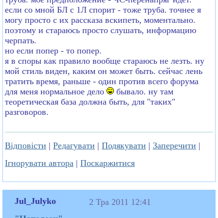
если со мной БЛ с 1Л спорит - тоже труба. точнее я
могу просто с их рассказа вскипеть, моментально.
поэтому и стараюсь просто слушать, информацию
черпать.
но если попер - то попер.
я в споры как правило вообще стараюсь не лезть. ну
мой стиль виден, каким он может быть. сейчас лень
тратить время, раньше - один против всего форума
для меня нормальное дело
бывало. ну там
теоретическая база должна быть, для "таких"
разговоров.
Відповісти
|
Редагувати
|
Подякувати
|
Заперечити
|
Ігнорувати автора
|
Поскаржитися
Jul_Julyko
2 Тра 2011 12:41