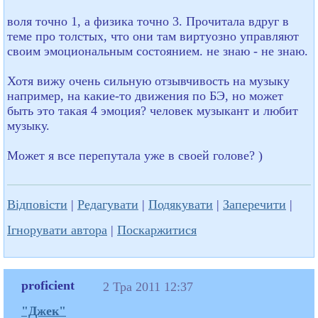
воля точно 1, а физика точно 3. Прочитала вдруг в
теме про толстых, что они там виртуозно управляют
своим эмоциональным состоянием. не знаю - не знаю.
Хотя вижу очень сильную отзывчивость на музыку
например, на какие-то движения по БЭ, но может
быть это такая 4 эмоция? человек музыкант и любит
музыку.
Может я все перепутала уже в своей голове? )
Відповісти
|
Редагувати
|
Подякувати
|
Заперечити
|
Ігнорувати автора
|
Поскаржитися
proficient
2 Тра 2011 12:37
"Джек"