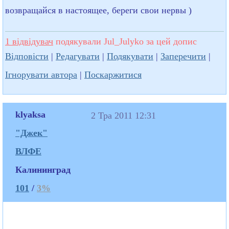
возвращайся в настоящее, береги свои нервы )
1 відвідувач
подякували Jul_Julyko за цей допис
Відповісти
|
Редагувати
|
Подякувати
|
Заперечити
|
Ігнорувати автора
|
Поскаржитися
klyaksa
2 Тра 2011 12:31
"Джек"
ВЛФЕ
Калининград
101
/
3%