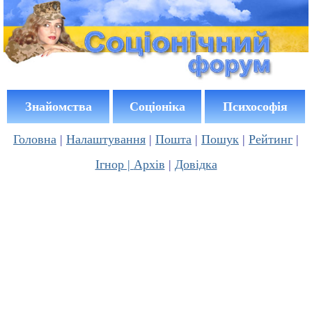
Знайомства
Соціоніка
Психософія
Головна
|
Налаштування
|
Пошта
|
Пошук
|
Рейтинг
|
Ігнор |
Архів
|
Довідка