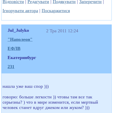
Відповісти
|
Редагувати
|
Подякувати
|
Заперечити
|
Ігнорувати автора
|
Поскаржитися
Jul_Julyko
2 Тра 2011 12:24
"Наполеон"
ЕФЛВ
Екатеринбург
231
нашла уже ваш спор )))
говорю: больше легкости )) чтовы там все так
серьезны? ) что в мире изменится, если мертвый
человек станет вдруг джеком или жуком? )))