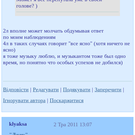
голове? )
2л вполне может молчать обдумывая ответ
по моим наблюдениям
4л в таких случаях говорит "все ясно" (хотя ничего не
ясно)
я тоже музыку люблю, и музыкантом тоже был одно
время, но понятно что особых успехов не добился)
Відповісти
|
Редагувати
|
Подякувати
|
Заперечити
|
Ігнорувати автора
|
Поскаржитися
klyaksa
2 Тра 2011 13:07
"Джек"