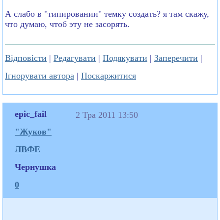
А слабо в "типировании" темку создать? я там скажу,
что думаю, чтоб эту не засорять.
Відповісти
|
Редагувати
|
Подякувати
|
Заперечити
|
Ігнорувати автора
|
Поскаржитися
epic_fail
2 Тра 2011 13:50
"Жуков"
ЛВФЕ
Чернушка
0