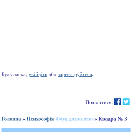
Будь ласка,
увійдіть
або
зареєструйтеся
.
Поділитися:
Головна
»
Психософія
Флуд дозволено
» Квадра № 3