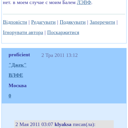
нет. в моем случае с моим Балем
ЛЭВФ
.
Відповісти
|
Редагувати
|
Подякувати
|
Заперечити
|
Ігнорувати автора
|
Поскаржитися
proficient
2 Тра 2011 13:12
"Джек"
ВЛФЕ
Москва
0
2 Мая 2011 03:07
klyaksa
писав(ла):