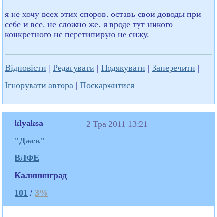
я не хочу всех этих споров. оставь свои доводы при
себе и все. не сложно же. я вроде тут никого
конкретного не перетипирую не сижу.
Відповісти
|
Редагувати
|
Подякувати
|
Заперечити
|
Ігнорувати автора
|
Поскаржитися
klyaksa
2 Тра 2011 13:21
"Джек"
ВЛФЕ
Калининград
101
/
3%