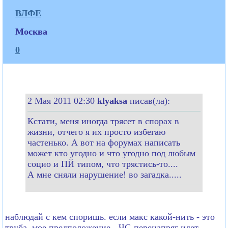
ВЛФЕ
Москва
0
2 Мая 2011 02:30
klyaksa
писав(ла):
Кстати, меня иногда трясет в спорах в
жизни, отчего я их просто избегаю
частенько. А вот на форумах написать
может кто угодно и что угодно под любым
социо и ПЙ типом, что трястись-то....
А мне сняли нарушение! во загадка.....
наблюдай с кем споришь. если макс какой-нить - это
труба. мое предположение - ЧС-перенапряг идет.