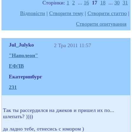
Сторінки:
1
2
...
16
17
18
...
30
31
Відповісти
|
Створити тему
|
Створити статтю
|
Створити опитування
Jul_Julyko
2 Тра 2011 11:57
"Наполеон"
ЕФЛВ
Екатеринбург
231
Так ты рассердился на джеков и пришел их по...
шлепать? ))))
да ладно тебе, отнесись с юмором )