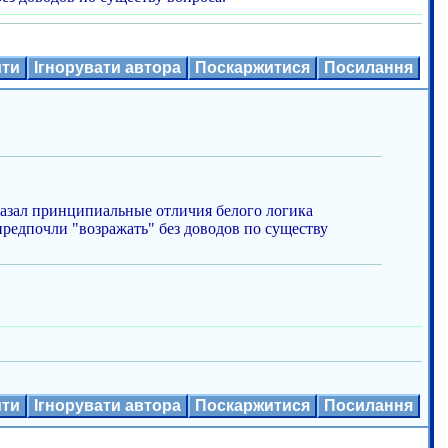
ити
Ігнорувати автора
Поскаржитися
Посилання
азал принципиальные отличия белого логика
 предпочли "возражать" без доводов по существу
ити
Ігнорувати автора
Поскаржитися
Посилання