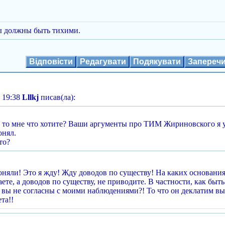
ы должны быть тихими.
Відповісти
Редагувати
Подякувати
Запереч
 19:38
Lllkj
писав(ла):
 то мне что хотите? Ваши аргументы про ТИМ Жириновского я 
онял.
то?
оняли! Это я жду! Жду доводов по существу! На каких основани
ете, а доводов по существу, не приводите. В частности, как бы
 вы не согласны с моими наблюдениями?! То что он деклатим вы 
та!!