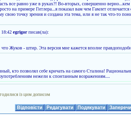
ласть все равно уже в руках?! Во-вторых, совершенно верно...ке
осто на примере Гитлера...я показал вам чем Гамлет отличается о
у свою точку зрения и создана эта тема, или я не так что-то пон
 18:42
egrigor
писав(ла):
, что Жуков - штир. Эта версия мне кажется вполне правдоподоб
нный, кто позволял себе кричать на самого Сталина! Рациональн
оупотреблениям нежели к спонтанным возражениям....
годилися із цим дописом
Відповісти
Редагувати
Подякувати
Запереч