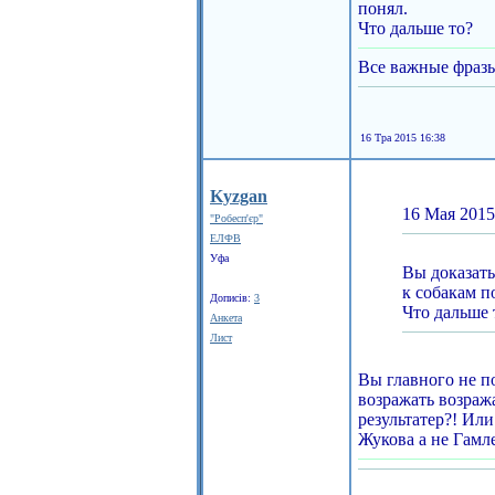
понял.
Что дальше то?
Все важные фраз
16 Тра 2015 16:38
Kyzgan
16 Мая 2015
"Робесп'єр"
ЕЛФВ
Уфа
Вы доказать
к собакам п
Дописів:
3
Что дальше 
Анкета
Лист
Вы главного не п
возражать возража
результатер?! Или
Жукова а не Гамле