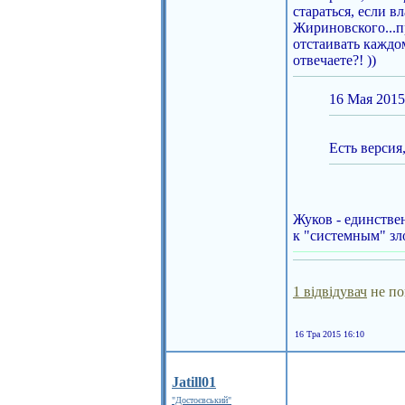
стараться, если в
Жириновского...пр
отстаивать каждом
отвечаете?! ))
16 Мая 2015
Есть версия
Жуков - единстве
к "системным" зл
1 відвідувач
не по
16 Тра 2015 16:10
Jatill01
"Достоєвський"