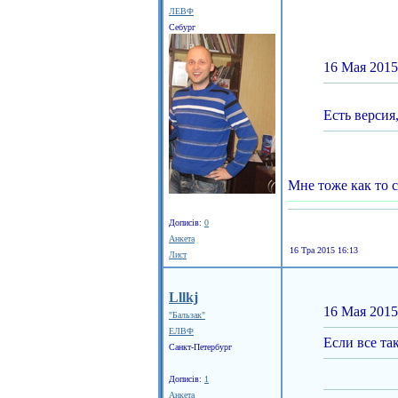
ЛЕВФ
Себург
16 Мая 2015
Есть версия
Мне тоже как то 
Дописів:
0
Анкета
16 Тра 2015 16:13
Лист
Lllkj
16 Мая 2015
"Бальзак"
ЕЛВФ
Если все та
Санкт-Петербург
Дописів:
1
Анкета