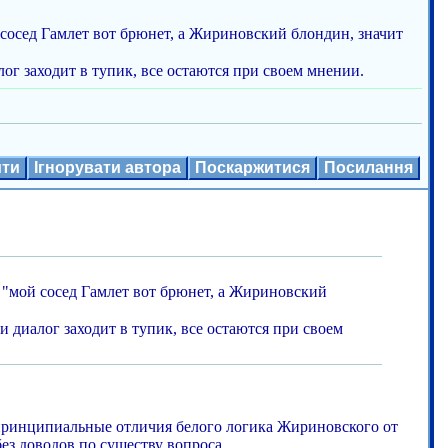
й сосед Гамлет вот брюнет, а Жириновский блондин, значит
лог заходит в тупик, все остаются при своем мнении.
ити
Ігнорувати автора
Поскаржитися
Посилання
 к "мой сосед Гамлет вот брюнет, а Жириновский
и диалог заходит в тупик, все остаются при своем
принципиальные отличия белого логика Жириновского от
без доводов по существу вопроса.