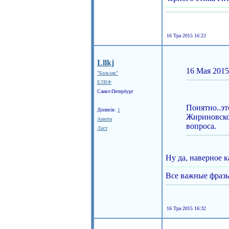
16 Тра 2015 16:22
Lllkj
16 Мая 2015
"Бальзак"
ЕЛВФ
Санкт-Петербург
Понятно..эт
Дописів:
1
Жириновског
Анкета
вопроса.
Лист
Ну да, наверное 
Все важные фраз
16 Тра 2015 16:32