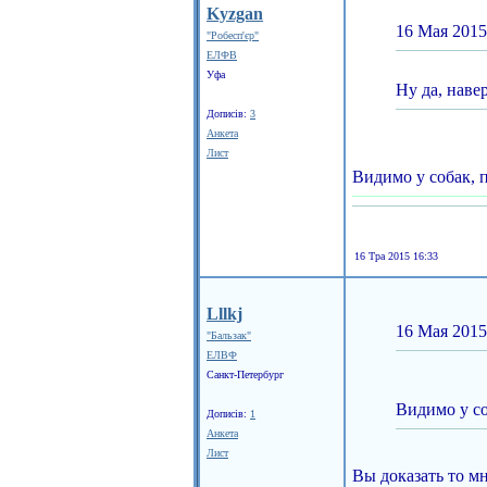
Kyzgan
16 Мая 2015
"Робесп'єр"
ЕЛФВ
Уфа
Ну да, наве
Дописів:
3
Анкета
Лист
Видимо у собак, 
16 Тра 2015 16:33
Lllkj
16 Мая 2015
"Бальзак"
ЕЛВФ
Санкт-Петербург
Видимо у со
Дописів:
1
Анкета
Лист
Вы доказать то м