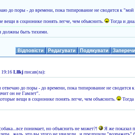
вечаю до поры - до времени, пока типирование не сводится к "мо
е вещи в соционике понять легче, чем объяснить.
Тогда и диа
ы должны быть тихими.
Відповісти
Редагувати
Подякувати
Запереч
 19:16
Lllkj
писав(ла):
я и отвечаю до поры - до времени, пока типирование не сводится
ачит он не Гамлет".
оторые вещи в соционике понять легче, чем объяснить.
Тогда 
собака...все понимает, но объяснить не может?!
Я же показал 
лера...жаль, что вы этого не увидели...и предпочли "возражать" 