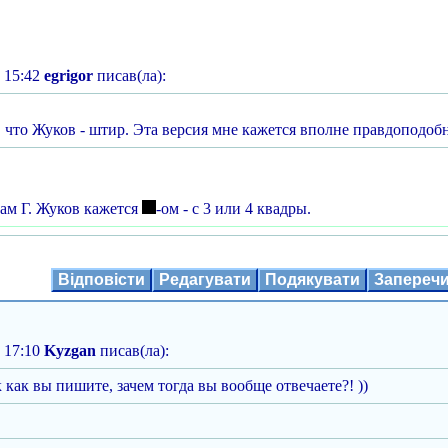
 15:42
egrigor
писав(ла):
, что Жуков - штир. Эта версия мне кажется вполне правдоподоб
сам Г. Жуков кажется
-ом - с 3 или 4 квадры.
Відповісти
Редагувати
Подякувати
Запереч
 17:10
Kyzgan
писав(ла):
к как вы пишите, зачем тогда вы вообще отвечаете?! ))