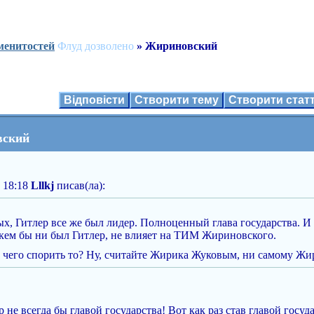
менитостей
Флуд дозволено
» Жириновский
Відповісти
Створити тему
Створити ста
вский
 18:18
Lllkj
писав(ла):
ых, Гитлер все же был лидер. Полноценный глава государства. И 
кем бы ни был Гитлер, не влияет на ТИМ Жириновского.
а чего спорить то? Ну, считайте Жирика Жуковым, ни самому Жи
 не всегда бы главой государства! Вот как раз став главой госуд