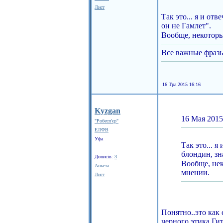
Лист
Так это... я и от
он не Гамлет".
Вообще, некоторы
Все важные фраз
16 Тра 2015 16:16
Kyzgan
16 Мая 2015
"Робесп'єр"
ЕЛФВ
Уфа
Так это... 
блондин, зн
Дописів:
3
Вообще, нек
Анкета
мнении.
Лист
Понятно..это как 
черного этика Гит