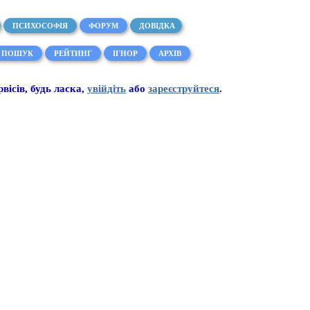
ПСИХОСОФІЯ
ФОРУМ
ДОВІДКА
ПОШУК
РЕЙТИНГ
ІГНОР
АРХІВ
рвісів, будь ласка,
увійдіть
або
зареєструйтеся
.