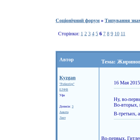
Соціонічний форум
»
Типування зна
Сторінки:
1
2
3
4
5
6
7
8
9
10
11
Автор
Тема: Жирино
Kyzgan
16 Мая 2015
"Робесп'єр"
ЕЛФВ
Уфа
Ну, во-перв
Во-вторых, 
Дописів:
3
Анкета
В-третьих, 
Лист
Во-первых, Гитлер