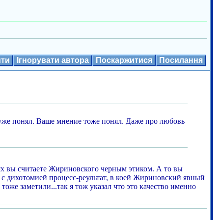
ити
Ігнорувати автора
Поскаржитися
Посилання
уже понял. Ваше мнение тоже понял. Даже про любовь
ях вы считаете Жириновского черным этиком. А то вы
ть с дихотомией процесс-реультат, в коей Жириновский явный
тоже заметили...так я тож указал что это качество именно