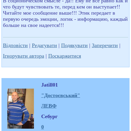
В соционическом смысле - да!! Ему не все равно как и
что будут чувствовать те, перед кем он выступает!!
Читайте мое сообщение выше!!! Этик передает в
первую очередь эмоции, логик - информацию, каждый
больше на свое надеется!!!
Відповісти
|
Редагувати
|
Подякувати
|
Заперечити
|
Ігнорувати автора
|
Поскаржитися
Jatill01
"Достоєвський"
ЛЕВФ
Себург
0