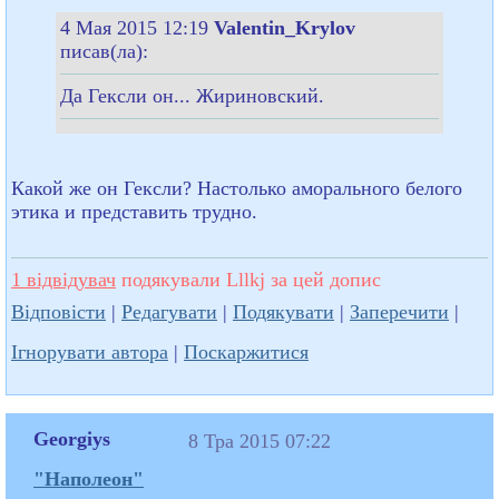
4 Мая 2015 12:19
Valentin_Krylov
писав(ла):
Да Гексли он... Жириновский.
Какой же он Гексли? Настолько аморального белого
этика и представить трудно.
1 відвідувач
подякували Lllkj за цей допис
Відповісти
|
Редагувати
|
Подякувати
|
Заперечити
|
Ігнорувати автора
|
Поскаржитися
Georgiys
8 Тра 2015 07:22
"Наполеон"