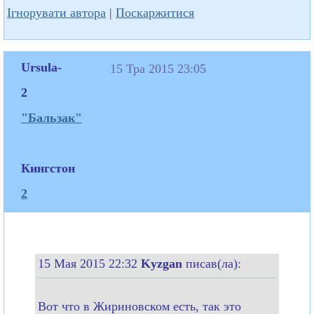
Ігнорувати автора
|
Поскаржитися
Ursula-
15 Тра 2015 23:05
2
"Бальзак"
Кингстон
2
15 Мая 2015 22:32
Kyzgan
писав(ла):
Вот что в Жириновском есть, так это