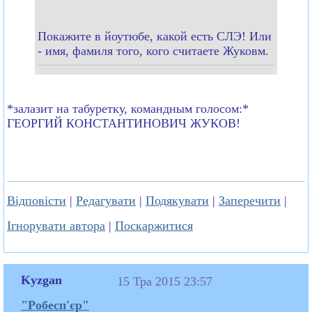
Покажите в йоутюбе, какой есть СЛЭ! Или
- имя, фамиля того, кого считаете Жуковм.
*залазит на табуретку, командным голосом:*
ГЕОРГИЙ КОНСТАНТИНОВИЧ ЖУКОВ!
Відповісти
|
Редагувати
|
Подякувати
|
Заперечити
|
Ігнорувати автора
|
Поскаржитися
Kyzgan
15 Тра 2015 23:57
"Робесп'єр"