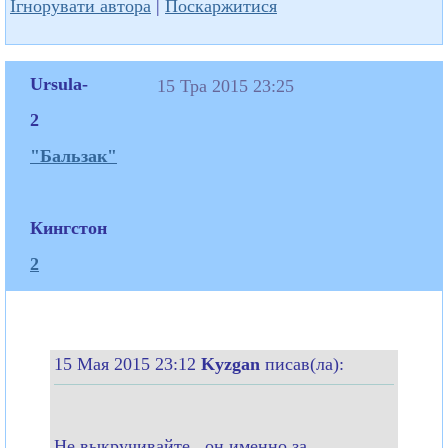
Ігнорувати автора
|
Поскаржитися
Ursula-
15 Тра 2015 23:25
2
"Бальзак"
Кингстон
2
15 Мая 2015 23:12
Kyzgan
писав(ла):
Не выкручивайте...он именно за