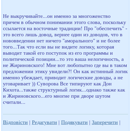
Не выкручивайте...он именно за многоженство
причем в обычном понимании этого слова, поскольку
ссылается на восточные традиции! Про "обеспечить" -
это всего лишь довод, вернее один из доводов, что в
нововведении нет ничего "аморального" и не более
того...Так что если вы не видите логику, которая
выводит такой его поступок из его программы и
политической позиции...то это ваша нелогичность, а
не Жириновского! Мне вот любопытно где вы в таком
предложении этику увидели?! Он как истинный логик
именно убеждает, приводит логические доводы, а не
уговаривает )) Суворова Все типируют как Дон
Кихота...также структурный логик...однако также как
и Жириновского...его многие при дворе шутом
считали...
Відповісти
|
Редагувати
|
Подякувати
|
Заперечити
|