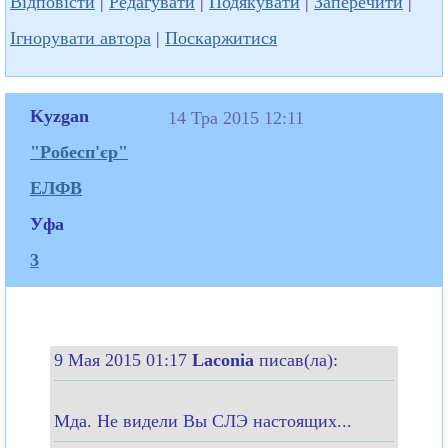
Відповісти
|
Редагувати
|
Подякувати
|
Заперечити
|
Ігнорувати автора
|
Поскаржитися
Kyzgan
14 Тра 2015 12:11
"Робесп'єр"
ЕЛФВ
Уфа
3
9 Мая 2015 01:17
Laconia
писав(ла):
Мда. Не видели Вы СЛЭ настоящих...