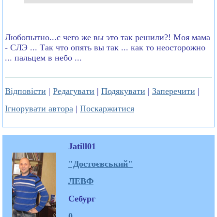
Любопытно...с чего же вы это так решили?! Моя мама
- СЛЭ ... Так что опять вы так ... как то неосторожно
... пальцем в небо ...
Відповісти
|
Редагувати
|
Подякувати
|
Заперечити
|
Ігнорувати автора
|
Поскаржитися
Jatill01
"Достоєвський"
ЛЕВФ
Себург
0