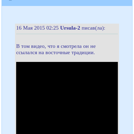
16 Мая 2015 02:25
Ursula-2
писав(ла):
В том видео, что я смотрела он не
ссылался на восточные традиции.