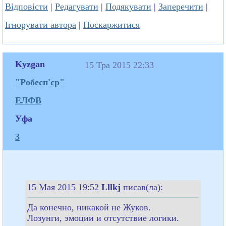
Відповісти
|
Редагувати
|
Подякувати
|
Заперечити
|
Ігнорувати автора
|
Поскаржитися
Kyzgan
15 Тра 2015 22:33
"Робесп'єр"
ЕЛФВ
Уфа
3
15 Мая 2015 19:52
Lllkj
писав(ла):
Да конечно, никакой не Жуков.
Лозунги, эмоции и отсутствие логики.