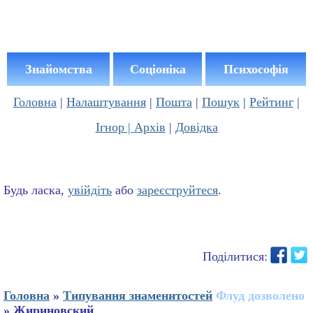
Знайомства
Соціоніка
Психософія
Головна
|
Налаштування
|
Пошта
|
Пошук
|
Рейтинг
|
Ігнор |
Архів
|
Довідка
Будь ласка,
увійдіть
або
зареєструйтеся
.
Поділитися:
Головна
»
Типування знаменитостей
Флуд дозволено
» Жириновский