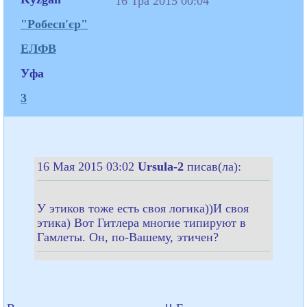
16 Тра 2015 00:04
"Робесп'єр"
ЕЛФВ
Уфа
3
16 Мая 2015 03:02
Ursula-2
писав(ла):
У этиков тоже есть своя логика))И своя
этика) Вот Гитлера многие типируют в
Гамлеты. Он, по-Вашему, этичен?