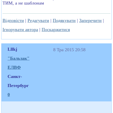
ТИМ, а не шаблонам
Відповісти
|
Редагувати
|
Подякувати
|
Заперечити
|
Ігнорувати автора
|
Поскаржитися
Lllkj
8 Тра 2015 20:58
"Бальзак"
ЕЛВФ
Санкт-
Петербург
0