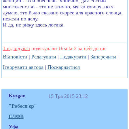
женщин - то и обеспечь. Конечно, для России
многоженство - это не этично, мягко говоря, но я
думаю, это было сказано скорее для красного словца,
нежели по делу.
И да, не вижу здесь логика.
1 відвідувач
подякували Ursula-2 за цей допис
Відповісти
|
Редагувати
|
Подякувати
|
Заперечити
|
Ігнорувати автора
|
Поскаржитися
Kyzgan
15 Тра 2015 23:12
"Робесп'єр"
ЕЛФВ
Уфа