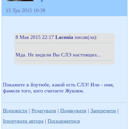
15 Тра 2015 10:38
8 Мая 2015 22:17
Laconia
писав(ла):
Мда. Не видели Вы СЛЭ настоящих...
Покажите в йоутюбе, какой есть СЛЭ! Или - имя,
фамиля того, кого считаете Жуковм.
Відповісти
|
Редагувати
|
Подякувати
|
Заперечити
|
Ігнорувати автора
|
Поскаржитися