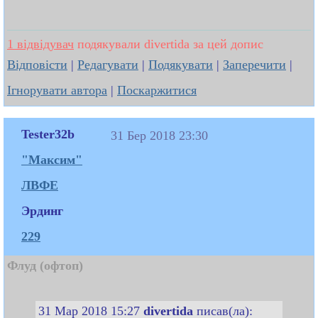
1 відвідувач
подякували divertida за цей допис
Відповісти
|
Редагувати
|
Подякувати
|
Заперечити
|
Ігнорувати автора
|
Поскаржитися
Tester32b
31 Бер 2018 23:30
"Максим"
ЛВФЕ
Эрдинг
229
Флуд (офтоп)
31 Мар 2018 15:27
divertida
писав(ла):