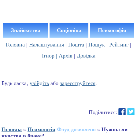
Знайомства
Соціоніка
Психософія
Головна
|
Налаштування
|
Пошта
|
Пошук
|
Рейтинг
|
Ігнор |
Архів
|
Довідка
Будь ласка,
увійдіть
або
зареєструйтеся
.
Поділитися:
Головна
»
Психологія
Флуд дозволено
» Нужны ли
чувства в браке?