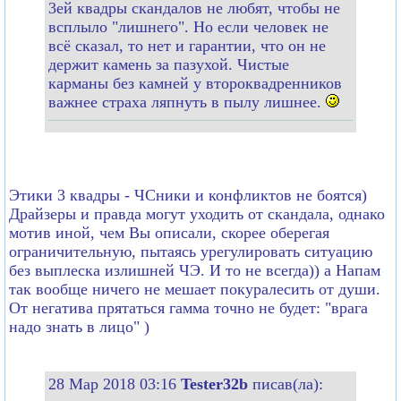
3ей квадры скандалов не любят, чтобы не
всплыло "лишнего". Но если человек не
всё сказал, то нет и гарантии, что он не
держит камень за пазухой. Чистые
карманы без камней у второквадренников
важнее страха ляпнуть в пылу лишнее.
Этики 3 квадры - ЧСники и конфликтов не боятся)
Драйзеры и правда могут уходить от скандала, однако
мотив иной, чем Вы описали, скорее оберегая
ограничительную, пытаясь урегулировать ситуацию
без выплеска излишней ЧЭ. И то не всегда)) а Напам
так вообще ничего не мешает покуралесить от души.
От негатива прятаться гамма точно не будет: "врага
надо знать в лицо" )
28 Мар 2018 03:16
Tester32b
писав(ла):