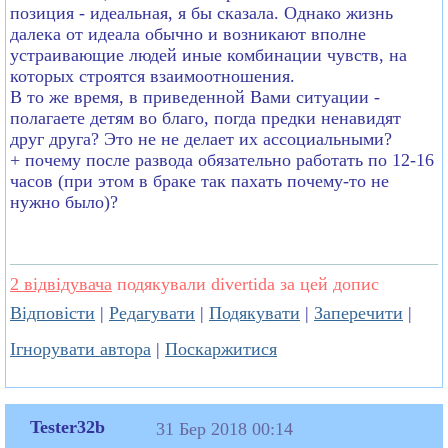
позиция - идеальная, я бы сказала. Однако жизнь
далека от идеала обычно и возникают вполне
устраивающие людей иные комбинации чувств, на
которых строятся взаимоотношения.
В то же время, в приведенной Вами ситуации -
полагаете детям во благо, погда предки ненавидят
друг друга? Это не не делает их ассоциальными?
+ почему после развода обязательно работать по 12-16
часов (при этом в браке так пахать почему-то не
нужно было)?
2 відвідувача
подякували divertida за цей допис
Відповісти
|
Редагувати
|
Подякувати
|
Заперечити
|
Ігнорувати автора
|
Поскаржитися
Tester32b
31 Бер 2018 00:14