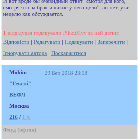
И вот вроде бы очевидный ответ "смотря для кого,
смотря что за брак и какие у него цели", ан нет, уже
неделю как обсуждается.
1 відвідувач
подякували PikkuMyy за цей допис
Відповісти
|
Редагувати
|
Подякувати
|
Заперечити
|
Ігнорувати автора
|
Поскаржитися
Mohito
29 Бер 2018 23:58
"Гекслі"
ВЕФЛ
Москва
216
/
1%
Флуд (офтоп)