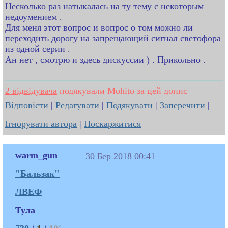
Несколько раз натыкалась на ту тему с некоторым
недоумением .
Для меня этот вопрос и вопрос о том можно ли
переходить дорогу на запрещающий сигнал светофора
из одной серии .
Ан нет , смотрю и здесь дискуссии ) . Прикольно .
2 відвідувача
подякували Mohito за цей допис
Відповісти
|
Редагувати
|
Подякувати
|
Заперечити
|
Ігнорувати автора
|
Поскаржитися
warm_gun
30 Бер 2018 00:41
"Бальзак"
ЛВЕФ
Тула