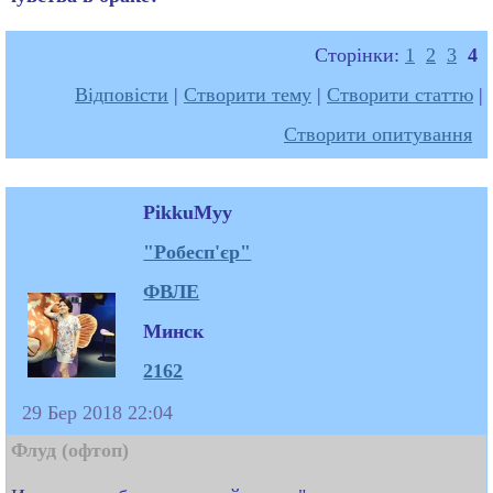
Сторінки:
1
2
3
4
Відповісти
|
Створити тему
|
Створити статтю
|
Створити опитування
PikkuMyy
"Робесп'єр"
ФВЛЕ
Минск
2162
29 Бер 2018 22:04
Флуд (офтоп)