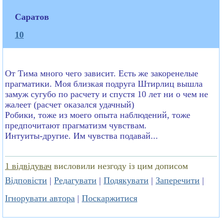
Саратов
10
От Тима много чего зависит. Есть же закоренелые
прагматики. Моя близкая подруга Штирлиц вышла
замуж сугубо по расчету и спустя 10 лет ни о чем не
жалеет (расчет оказался удачный)
Робики, тоже из моего опыта наблюдений, тоже
предпочитают прагматизм чувствам.
Интуиты-другие. Им чувства подавай...
1 відвідувач
висловили незгоду із цим дописом
Відповісти
|
Редагувати
|
Подякувати
|
Заперечити
|
Ігнорувати автора
|
Поскаржитися