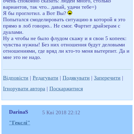
очень спокойно сказать: людей много, столько
вариантов, так что.. давай, удачи тебе=)
Я бы проглотил. а Вот Вы?
Попытался смоделировать ситуацию в которой я это
прямо в лоб говорю.. Не смог. Фартит драйзерам с
дуалами.
Ну а чтобы не было флудом скажу и я свои 5 копеек:
чувства нужны! Без них отношения будут деловыми
отношениями, где вряд ли кто-то меня вытерпит. Да и
мне это не надо.
Відповісти
|
Редагувати
|
Подякувати
|
Заперечити
|
Ігнорувати автора
|
Поскаржитися
DarinaS
5 Кві 2018 22:12
"Гекслі"