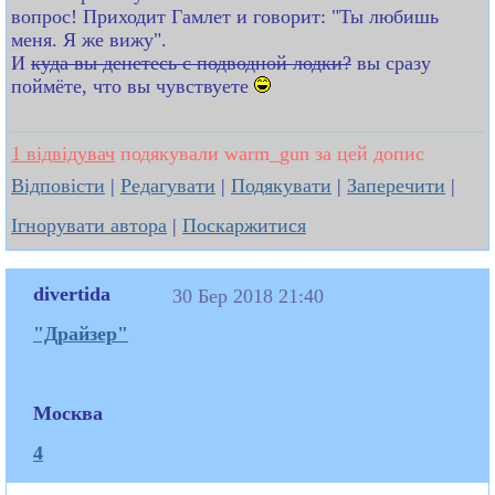
вопрос! Приходит Гамлет и говорит: "Ты любишь
меня. Я же вижу".
И
куда вы денетесь с подводной лодки?
вы сразу
поймёте, что вы чувствуете
1 відвідувач
подякували warm_gun за цей допис
Відповісти
|
Редагувати
|
Подякувати
|
Заперечити
|
Ігнорувати автора
|
Поскаржитися
divertida
30 Бер 2018 21:40
"Драйзер"
Москва
4