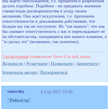
Вы ждете снисхождения, т.е. прощения и разрешения
делать подобное. Подобное - не придавать значения
совместным договоренностям в угоду своим
желаниям. Она ждет искупления, т.е. признания
ответственности и доказывания действиями, что
больше вы так не поступите. Не "так вышло", что как
бы снимает ответственность с вас и перекладывает её
на обстоятельства, находящиеся вне вашего влияния, а
"я сделал это" (возможно, так понятнее).
5 відвідувачів
подякували Terra-4 за цей допис
Відповісти
|
Редагувати
|
Подякувати
|
Заперечити
|
Ігнорувати автора
|
Поскаржитися
vazovsky
6 Сер 2017 21:49
"Робесп'єр"