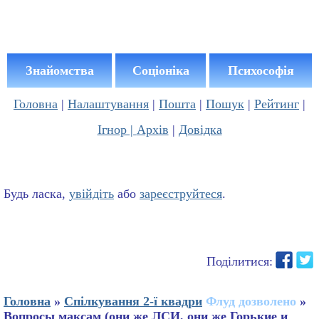
Знайомства
Соціоніка
Психософія
Головна
|
Налаштування
|
Пошта
|
Пошук
|
Рейтинг
|
Ігнор |
Архів
|
Довідка
Будь ласка,
увійдіть
або
зареєструйтеся
.
Поділитися:
Головна
»
Спілкування 2-ї квадри
Флуд дозволено
»
Вопросы максам (они же ЛСИ, они же Горькие и