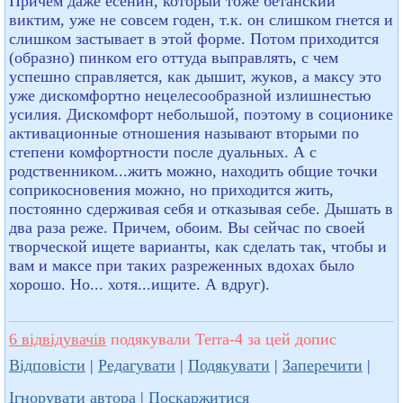
Причем даже есенин, который тоже бетанский
виктим, уже не совсем годен, т.к. он слишком гнется и
слишком застывает в этой форме. Потом приходится
(образно) пинком его оттуда выправлять, с чем
успешно справляется, как дышит, жуков, а максу это
уже дискомфортно нецелесообразной излишнестью
усилия. Дискомфорт небольшой, поэтому в соционике
активационные отношения называют вторыми по
степени комфортности после дуальных. А с
родственником...жить можно, находить общие точки
соприкосновения можно, но приходится жить,
постоянно сдерживая себя и отказывая себе. Дышать в
два раза реже. Причем, обоим. Вы сейчас по своей
творческой ищете варианты, как сделать так, чтобы и
вам и максе при таких разреженных вдохах было
хорошо. Но... хотя...ищите. А вдруг).
6 відвідувачів
подякували Terra-4 за цей допис
Відповісти
|
Редагувати
|
Подякувати
|
Заперечити
|
Ігнорувати автора
|
Поскаржитися