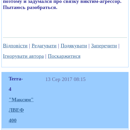
поэтому и задумался про связку виктим-агрессор.
Пытаюсь разобраться.
Відповісти
|
Редагувати
|
Подякувати
|
Заперечити
|
Ігнорувати автора
|
Поскаржитися
Terra-
13 Сер 2017 08:15
4
"Максим"
ЛВЕФ
400