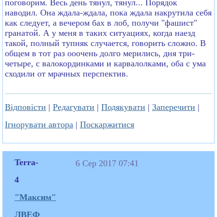
поговорим. Весь день тянул, тянул... Порядок
наводил. Она ждала-ждала, пока ждала накрутила себя
как следует, а вечером бах в лоб, получи "фашист"
гранатой. А у меня в таких ситуациях, когда наезд
такой, полный тупняк случается, говорить сложно. В
общем в тот раз ооочень долго мерились, дня три-
четыре, с валокординками и карвалолками, оба с ума
сходили от мрачных перспектив.
Відповісти
|
Редагувати
|
Подякувати
|
Заперечити
|
Ігнорувати автора
|
Поскаржитися
Terra-
6 Сер 2017 07:41
4
"Максим"
ЛВЕФ