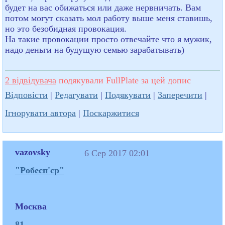
будет на вас обижаться или даже нервничать. Вам
потом могут сказать мол работу выше меня ставишь,
но это безобидная провокация.
На такие провокации просто отвечайте что я мужик,
надо деньги на будущую семью зарабатывать)
2 відвідувача
подякували FullPlate за цей допис
Відповісти
|
Редагувати
|
Подякувати
|
Заперечити
|
Ігнорувати автора
|
Поскаржитися
vazovsky
6 Сер 2017 02:01
"Робесп'єр"
Москва
81