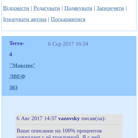
Відповісти
|
Редагувати
|
Подякувати
|
Заперечити
|
Ігнорувати автора
|
Поскаржитися
Terra-
6 Сер 2017 16:34
4
"Максим"
ЛВЕФ
383
6 Авг 2017 14:37
vazovsky
писав(ла):
Ваше описание на 100% процентов
совпадает с её трактовкой. Я с ней