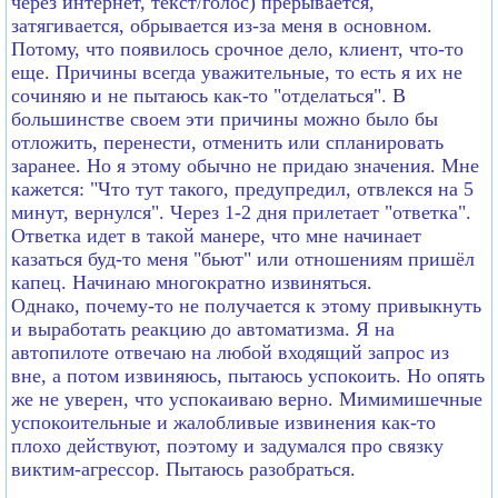
через интернет, текст/голос) прерывается,
затягивается, обрывается из-за меня в основном.
Потому, что появилось срочное дело, клиент, что-то
еще. Причины всегда уважительные, то есть я их не
сочиняю и не пытаюсь как-то "отделаться". В
большинстве своем эти причины можно было бы
отложить, перенести, отменить или спланировать
заранее. Но я этому обычно не придаю значения. Мне
кажется: "Что тут такого, предупредил, отвлекся на 5
минут, вернулся". Через 1-2 дня прилетает "ответка".
Ответка идет в такой манере, что мне начинает
казаться буд-то меня "бьют" или отношениям пришёл
капец. Начинаю многократно извиняться.
Однако, почему-то не получается к этому привыкнуть
и выработать реакцию до автоматизма. Я на
автопилоте отвечаю на любой входящий запрос из
вне, а потом извиняюсь, пытаюсь успокоить. Но опять
же не уверен, что успокаиваю верно. Мимимишечные
успокоительные и жалобливые извинения как-то
плохо действуют, поэтому и задумался про связку
виктим-агрессор. Пытаюсь разобраться.