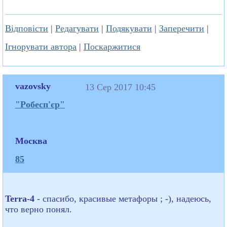
Відповісти
|
Редагувати
|
Подякувати
|
Заперечити
|
Ігнорувати автора
|
Поскаржитися
vazovsky
13 Сер 2017 10:45
"Робесп'єр"
Москва
85
Terra-4
- спасибо, красивые метафоры ; -), надеюсь,
что верно понял.