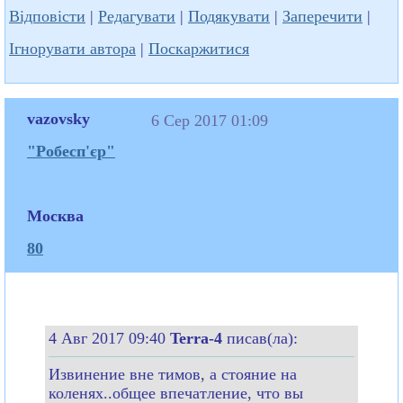
Відповісти
|
Редагувати
|
Подякувати
|
Заперечити
|
Ігнорувати автора
|
Поскаржитися
vazovsky
6 Сер 2017 01:09
"Робесп'єр"
Москва
80
4 Авг 2017 09:40
Terra-4
писав(ла):
Извинение вне тимов, а стояние на
коленях..общее впечатление, что вы