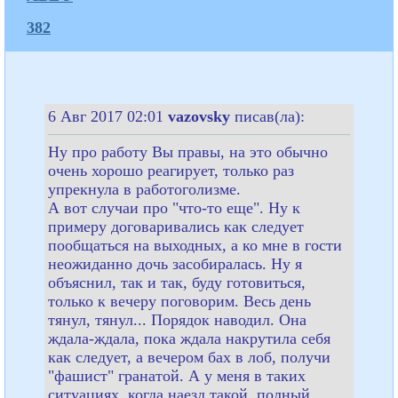
382
6 Авг 2017 02:01
vazovsky
писав(ла):
Ну про работу Вы правы, на это обычно
очень хорошо реагирует, только раз
упрекнула в работоголизме.
А вот случаи про "что-то еще". Ну к
примеру договаривались как следует
пообщаться на выходных, а ко мне в гости
неожиданно дочь засобиралась. Ну я
объяснил, так и так, буду готовиться,
только к вечеру поговорим. Весь день
тянул, тянул... Порядок наводил. Она
ждала-ждала, пока ждала накрутила себя
как следует, а вечером бах в лоб, получи
"фашист" гранатой. А у меня в таких
ситуациях, когда наезд такой, полный