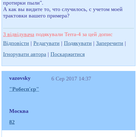
протирки пыли".
А как вы видите то, что случилось, с учетом моей
трактовки вашего примера?
3 відвідувача
подякували Terra-4 за цей допис
Відповісти
|
Редагувати
|
Подякувати
|
Заперечити
|
Ігнорувати автора
|
Поскаржитися
vazovsky
6 Сер 2017 14:37
"Робесп'єр"
Москва
82