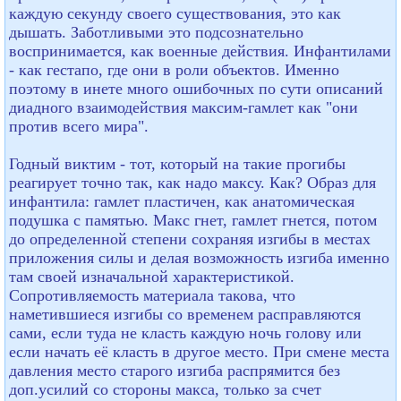
каждую секунду своего существования, это как
дышать. Заботливыми это подсознательно
воспринимается, как военные действия. Инфантилами
- как гестапо, где они в роли объектов. Именно
поэтому в инете много ошибочных по сути описаний
диадного взаимодействия максим-гамлет как "они
против всего мира".
Годный виктим - тот, который на такие прогибы
реагирует точно так, как надо максу. Как? Образ для
инфантила: гамлет пластичен, как анатомическая
подушка с памятью. Макс гнет, гамлет гнется, потом
до определенной степени сохраняя изгибы в местах
приложения силы и делая возможность изгиба именно
там своей изначальной характеристикой.
Сопротивляемость материала такова, что
наметившиеся изгибы со временем расправляются
сами, если туда не класть каждую ночь голову или
если начать её класть в другое место. При смене места
давления место старого изгиба распрямится без
доп.усилий со стороны макса, только за счет