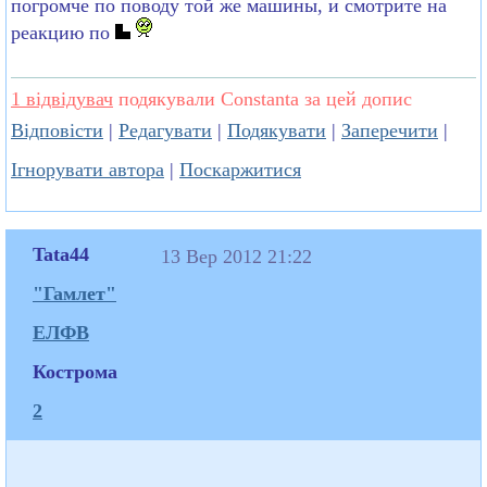
погромче по поводу той же машины, и смотрите на
реакцию по
1 відвідувач
подякували Constanta за цей допис
Відповісти
|
Редагувати
|
Подякувати
|
Заперечити
|
Ігнорувати автора
|
Поскаржитися
Tata44
13 Вер 2012 21:22
"Гамлет"
ЕЛФВ
Кострома
2