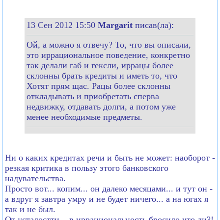
13 Сен 2012 15:50
Margarit
писав(ла):
Ой, а можно я отвечу? То, что вы описали,
это иррациональное поведение, конкретно
так делали габ и гексли, иррацы более
склонны брать кредиты и иметь то, что
Хотят прям щас. Рацы более склонны
откладывать и приобретать сперва
недвижку, отдавать долги, а потом уже
менее необходимые предметы.
Ни о каких кредитах речи и быть не может: наоборот -
резкая критика в пользу этого банковского
надувательства.
Просто вот... копим... он далеко месяцами... и тут он -
а вдруг я завтра умру и не будет ничего... а на югах я
так и не был.
От усталостти... в иррациональность бросило что ли?!