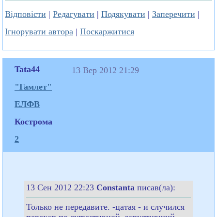
Відповісти
|
Редагувати
|
Подякувати
|
Заперечити
|
Ігнорувати автора
|
Поскаржитися
Tata44
13 Вер 2012 21:29
"Гамлет"
ЕЛФВ
Кострома
2
13 Сен 2012 22:23
Constanta
писав(ла):
Только не передавите. -цатая - и случился
перехап по суггестивной, запустивший