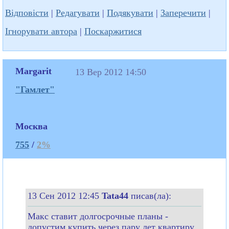
Відповісти
|
Редагувати
|
Подякувати
|
Заперечити
|
Ігнорувати автора
|
Поскаржитися
Margarit
13 Вер 2012 14:50
"Гамлет"
Москва
755
/
2%
13 Сен 2012 12:45
Tata44
писав(ла):
Макс ставит долгосрочные планы -
допустим купить через пару лет квартиру.