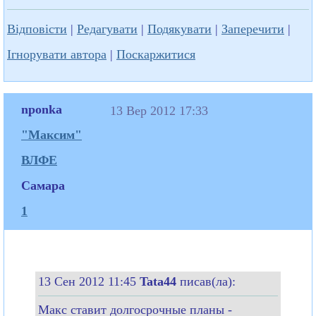
Відповісти
|
Редагувати
|
Подякувати
|
Заперечити
|
Ігнорувати автора
|
Поскаржитися
nponka
13 Вер 2012 17:33
"Максим"
ВЛФЕ
Самара
1
13 Сен 2012 11:45
Tata44
писав(ла):
Макс ставит долгосрочные планы -