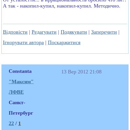
А так - накопил-купил, накопил-купил. Методично.
Відповісти
|
Редагувати
|
Подякувати
|
Заперечити
|
Ігнорувати автора
|
Поскаржитися
Constanta
13 Вер 2012 21:08
"Максим"
ЛФВЕ
Санкт-
Петербург
22
/
1