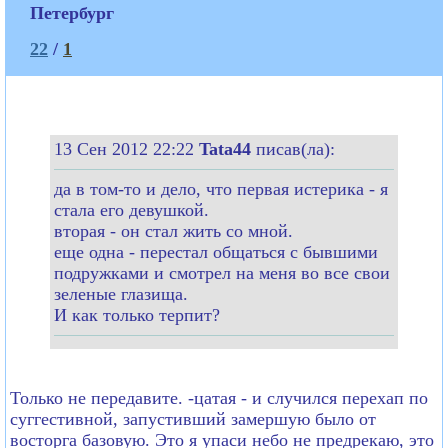
Петербург
22
/
1
13 Сен 2012 22:22
Tata44
писав(ла):
да в том-то и дело, что первая истерика - я
стала его девушкой.
вторая - он стал жить со мной.
еще одна - перестал общаться с бывшими
подружками и смотрел на меня во все свои
зеленые глазища.
И как только терпит?
Только не передавите. -цатая - и случился перехап по
суггестивной, запустивший замершую было от
восторга базовую. Это я упаси небо не предрекаю, это