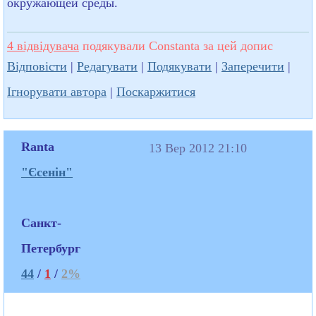
окружающей среды.
4 відвідувача
подякували Constanta за цей допис
Відповісти
|
Редагувати
|
Подякувати
|
Заперечити
|
Ігнорувати автора
|
Поскаржитися
Ranta
13 Вер 2012 21:10
"Єсенін"
Санкт-
Петербург
44
/
1
/
2%