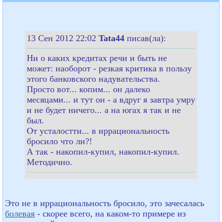
13 Сен 2012 22:02
Tata44
писав(ла):
Ни о каких кредитах речи и быть не
может: наоборот - резкая критика в пользу
этого банковского надувательства.
Просто вот... копим... он далеко
месяцами... и тут он - а вдруг я завтра умру
и не будет ничего... а на югах я так и не
был.
От усталостти... в иррациональность
бросило что ли?!
А так - накопил-купил, накопил-купил.
Методично.
Это не в иррациональность бросило, это зачесалась
болевая
- скорее всего, на каком-то примере из