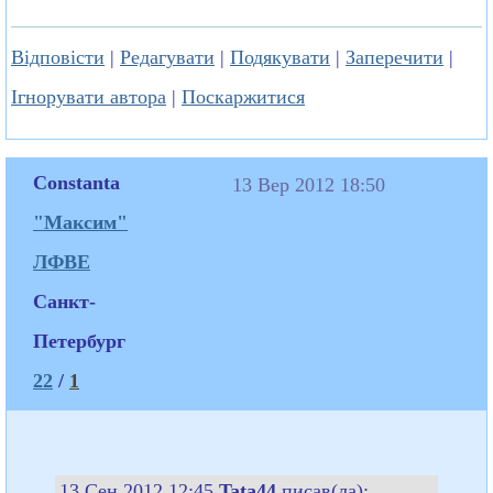
Відповісти
|
Редагувати
|
Подякувати
|
Заперечити
|
Ігнорувати автора
|
Поскаржитися
Constanta
13 Вер 2012 18:50
"Максим"
ЛФВЕ
Санкт-
Петербург
22
/
1
13 Сен 2012 12:45
Tata44
писав(ла):