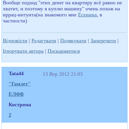
Вообще подход "этих денег на квартиру всё равно не
хватит, и поэтому я куплю машину" очень похож на
иррац-интуита(на знакомого мне
Есенина
, в
частности)
Відповісти
|
Редагувати
|
Подякувати
|
Заперечити
|
Ігнорувати автора
|
Поскаржитися
Tata44
13 Вер 2012 21:03
"Гамлет"
ЕЛФВ
Кострома
2