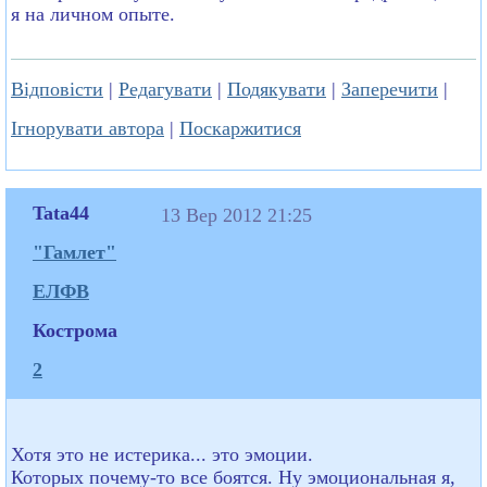
я на личном опыте.
Відповісти
|
Редагувати
|
Подякувати
|
Заперечити
|
Ігнорувати автора
|
Поскаржитися
Tata44
13 Вер 2012 21:25
"Гамлет"
ЕЛФВ
Кострома
2
Хотя это не истерика... это эмоции.
Которых почему-то все боятся. Ну эмоциональная я,