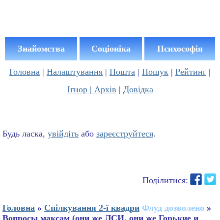
Знайомства
Соціоніка
Психософія
Головна
|
Налаштування
|
Пошта
|
Пошук
|
Рейтинг
|
Ігнор |
Архів
|
Довідка
Будь ласка,
увійдіть
або
зареєструйтеся
.
Поділитися:
Головна
»
Спілкування 2-ї квадри
Флуд дозволено
»
Вопросы максам (они же ЛСИ, они же Горькие и