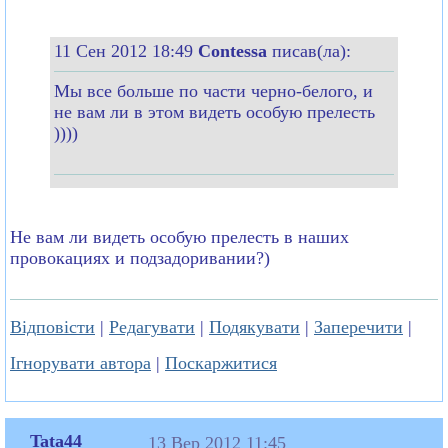
11 Сен 2012 18:49
Contessa
писав(ла):
Мы все больше по части черно-белого, и
не вам ли в этом видеть особую прелесть
))))
Не вам ли видеть особую прелесть в наших
провокациях и подзадоривании?)
Відповісти
|
Редагувати
|
Подякувати
|
Заперечити
|
Ігнорувати автора
|
Поскаржитися
Tata44
13 Вер 2012 11:45