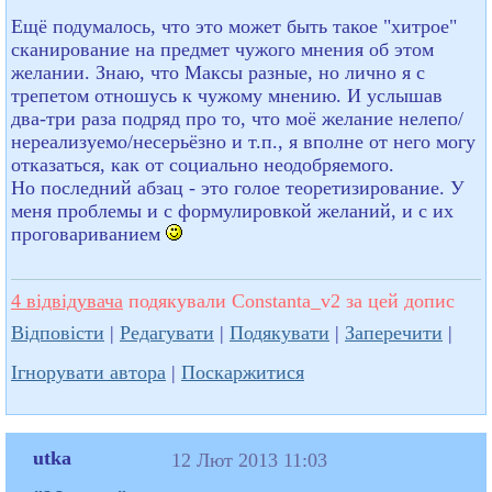
Ещё подумалось, что это может быть такое "хитрое"
сканирование на предмет чужого мнения об этом
желании. Знаю, что Максы разные, но лично я с
трепетом отношусь к чужому мнению. И услышав
два-три раза подряд про то, что моё желание нелепо/
нереализуемо/несерьёзно и т.п., я вполне от него могу
отказаться, как от социально неодобряемого.
Но последний абзац - это голое теоретизирование. У
меня проблемы и с формулировкой желаний, и с их
проговариванием
4 відвідувача
подякували Constanta_v2 за цей допис
Відповісти
|
Редагувати
|
Подякувати
|
Заперечити
|
Ігнорувати автора
|
Поскаржитися
utka
12 Лют 2013 11:03