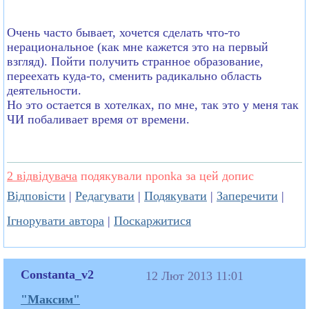
Очень часто бывает, хочется сделать что-то
нерациональное (как мне кажется это на первый
взгляд). Пойти получить странное образование,
переехать куда-то, сменить радикально область
деятельности.
Но это остается в хотелках, по мне, так это у меня так
ЧИ побаливает время от времени.
2 відвідувача
подякували nponka за цей допис
Відповісти
|
Редагувати
|
Подякувати
|
Заперечити
|
Ігнорувати автора
|
Поскаржитися
Constanta_v2
12 Лют 2013 11:01
"Максим"