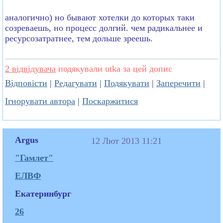
аналогично) но бывают хотелки до которых таки
созреваешь, но процесс долгий. чем радикальнее и
ресурсозатратнее, тем дольше зреешь.
2 відвідувача
подякували utka за цей допис
Відповісти
|
Редагувати
|
Подякувати
|
Заперечити
|
Ігнорувати автора
|
Поскаржитися
Argus
12 Лют 2013 11:21
"Гамлет"
ЕЛВФ
Екатеринбург
26