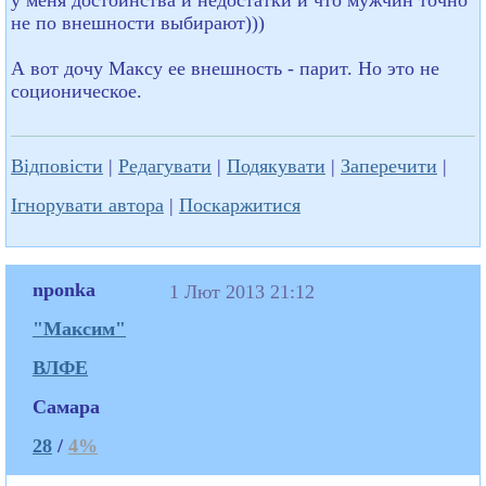
не по внешности выбирают)))
А вот дочу Максу ее внешность - парит. Но это не
соционическое.
Відповісти
|
Редагувати
|
Подякувати
|
Заперечити
|
Ігнорувати автора
|
Поскаржитися
nponka
1 Лют 2013 21:12
"Максим"
ВЛФЕ
Самара
28
/
4%