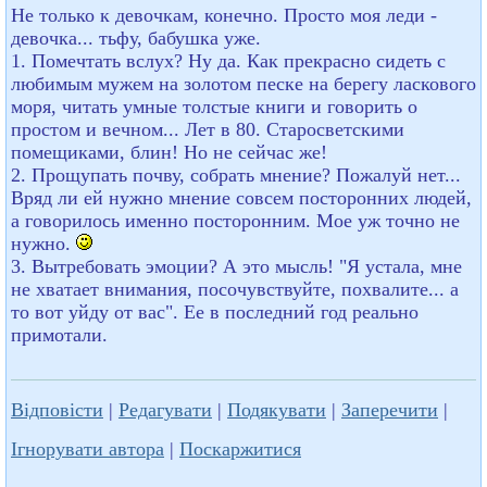
Не только к девочкам, конечно. Просто моя леди -
девочка... тьфу, бабушка уже.
1. Помечтать вслух? Ну да. Как прекрасно сидеть с
любимым мужем на золотом песке на берегу ласкового
моря, читать умные толстые книги и говорить о
простом и вечном... Лет в 80. Старосветскими
помещиками, блин! Но не сейчас же!
2. Прощупать почву, собрать мнение? Пожалуй нет...
Вряд ли ей нужно мнение совсем посторонних людей,
а говорилось именно посторонним. Мое уж точно не
нужно.
3. Вытребовать эмоции? А это мысль! "Я устала, мне
не хватает внимания, посочувствуйте, похвалите... а
то вот уйду от вас". Ее в последний год реально
примотали.
Відповісти
|
Редагувати
|
Подякувати
|
Заперечити
|
Ігнорувати автора
|
Поскаржитися