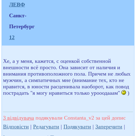
ЛЕВФ
Санкт-
Петербург
12
Хе, а у меня, кажется, с оценкой собственной
внешности всё просто. Она зависит от наличия и
внимания противоположного пола. Причем не любых
мужчин, а симпатичных мне (внимание тех, кто не
нравится, в юности расценивала наоборот, как повод
пострадать "я могу нравиться только урооодааам"
)
3 відвідувача
подякували Constanta_v2 за цей допис
Відповісти
|
Редагувати
|
Подякувати
|
Заперечити
|