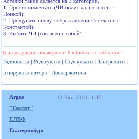
Хотелки такие деляется на 3 катогории.
1. Просто помечтать (ЧИ болит да, согалсен с
Понкой).
2. Прощупать почву, собрать мнение (согласен с
Константой).
3. Выбить ЧЭ (согласен с собой).
6 відвідувачів
подякували Fantomax за цей допис
Відповісти
|
Редагувати
|
Подякувати
|
Заперечити
|
Ігнорувати автора
|
Поскаржитися
Argus
12 Лют 2013 11:37
"Гамлет"
ЕЛВФ
Екатеринбург