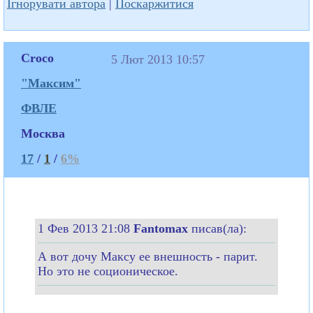
Ігнорувати автора
|
Поскаржитися
Croco
5 Лют 2013 10:57
"Максим"
ФВЛЕ
Москва
17
/
1
/
6%
1 Фев 2013 21:08
Fantomax
писав(ла):
А вот дочу Максу ее внешность - парит.
Но это не соционическое.