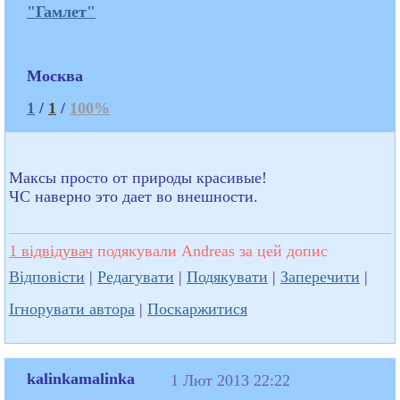
"Гамлет"
Москва
1
/
1
/
100%
Максы просто от природы красивые!
ЧС наверно это дает во внешности.
1 відвідувач
подякували Andreas за цей допис
Відповісти
|
Редагувати
|
Подякувати
|
Заперечити
|
Ігнорувати автора
|
Поскаржитися
kalinkamalinka
1 Лют 2013 22:22