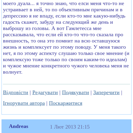
моего дуала... я точно знаю, что елси меня что-то не
устраивает в ней, то по объективным причинам и в
депрессию я не впаду, если кто-то мне какую-нибудь
гадость скажет, забуду на следующий же день и
выброшу из головы. А вот Гамлетесса мне
рассказывала, что если ей кто-то что-то сказала про
внешность, то она это помнит на всю оставшуюся
жизнь и комплексует по этому поводу. У меня такого
нет, я по этому аспекту слушаю только свое мнение (и
комплексую тоже только по своим каким-то идеалам)
и чужое мнение конкретного чужого человека меня не
волнует.
Відповісти
|
Редагувати
|
Подякувати
|
Заперечити
|
Ігнорувати автора
|
Поскаржитися
Andreas
1 Лют 2013 21:15