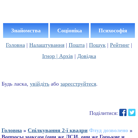
Знайомства
Соціоніка
Психософія
Головна
|
Налаштування
|
Пошта
|
Пошук
|
Рейтинг
|
Ігнор |
Архів
|
Довідка
Будь ласка,
увійдіть
або
зареєструйтеся
.
Поділитися:
Головна
»
Спілкування 2-ї квадри
Флуд дозволено
»
Вопросы максам (они же ЛСИ, они же Горькие и