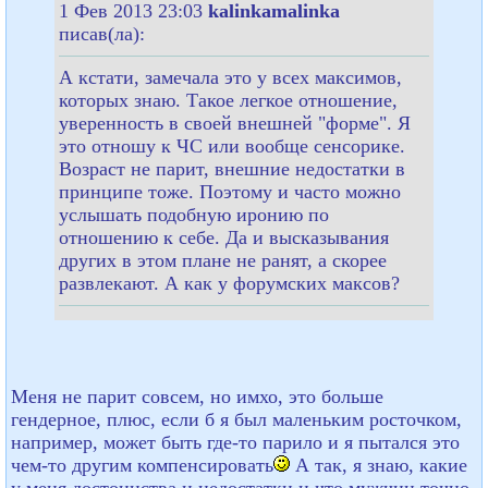
1 Фев 2013 23:03
kalinkamalinka
писав(ла):
А кстати, замечала это у всех максимов,
которых знаю. Такое легкое отношение,
уверенность в своей внешней "форме". Я
это отношу к ЧС или вообще сенсорике.
Возраст не парит, внешние недостатки в
принципе тоже. Поэтому и часто можно
услышать подобную иронию по
отношению к себе. Да и высказывания
других в этом плане не ранят, а скорее
развлекают. А как у форумских максов?
Меня не парит совсем, но имхо, это больше
гендерное, плюс, если б я был маленьким росточком,
например, может быть где-то парило и я пытался это
чем-то другим компенсировать
А так, я знаю, какие
у меня достоинства и недостатки и что мужчин точно