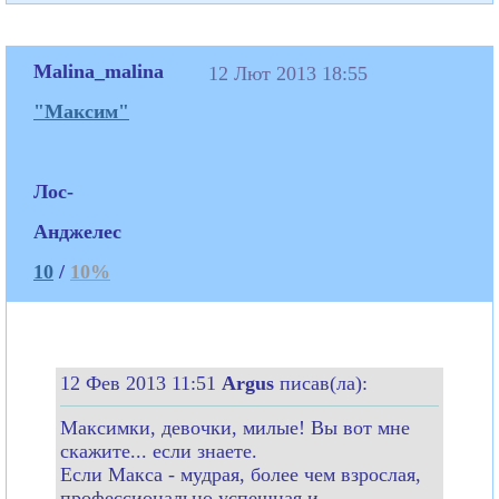
Malina_malina
12 Лют 2013 18:55
"Максим"
Лос-
Анджелес
10
/
10%
12 Фев 2013 11:51
Argus
писав(ла):
Максимки, девочки, милые! Вы вот мне
скажите... если знаете.
Если Макса - мудрая, более чем взрослая,
профессионально успешная и