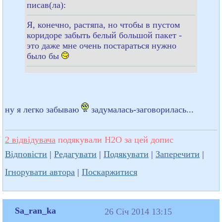
писав(ла):
Я, конечно, растяпа, но чтобы в пустом
коридоре забыть белый большой пакет -
это даже мне очень постараться нужно
было бы
ну я легко забываю
задумалась-заговорилась...
2 відвідувача
подякували H2O за цей допис
Відповісти
|
Редагувати
|
Подякувати
|
Заперечити
|
Ігнорувати автора
|
Поскаржитися
Sa_ran_ka
26 Січ 2014 13:15