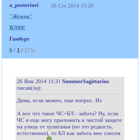
a_posteriori
26 Січ 2014 15:20
"Жуков"
ВЛФЕ
Гамбург
6
/
1
/
17%
26 Янв 2014 11:31
SummerSagittarius
писав(ла):
Дима, если можно, еще вопрос. Из
А вот что такое ЧС+БЛ - забота? Ну, если
ЧС я еще могу приложить к чистой защите
на улице от хулиганья (но это редкость,
естественно), то БЛ как забота мне совсем