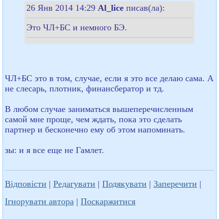
26 Янв 2014 14:29
Al_lice
писав(ла):
Это ЧЛ+БС и немного БЭ.
ЧЛ+БС это в том, случае, если я это все делаю сама. А
не слесарь, плотник, финансбератор и тд.
В любом случае заниматься вышеперечисленным
самой мне проще, чем ждать, пока это сделать
партнер и бесконечно ему об этом напоминать.
зы: и я все еще не Гамлет.
Відповісти
|
Редагувати
|
Подякувати
|
Заперечити
|
Ігнорувати автора
|
Поскаржитися