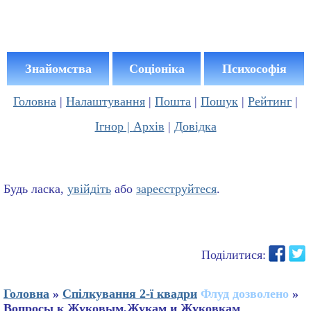
Знайомства
Соціоніка
Психософія
Головна
|
Налаштування
|
Пошта
|
Пошук
|
Рейтинг
|
Ігнор |
Архів
|
Довідка
Будь ласка,
увійдіть
або
зареєструйтеся
.
Поділитися:
Головна
»
Спілкування 2-ї квадри
Флуд дозволено
»
Вопросы к Жуковым,Жукам и Жуковкам