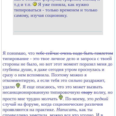
т.д и т.п.
Я уже поняла, как нужно
типироваться - только временем и только
самому, изучая соционику.
Я понимаю, что
тебе сейчас очень надо быть гамлетом
типирование - это твое личное дело и запроса с твоей
стороны не было, но вот этот момент поразил меня до
глубины души, я даже сегодня утром проснулась и
сразу о нем вспомнила. Поэтому можно я
откомментирую, а если тебя это сильно раздражит,
удалю
. Я еще опасаюсь, что это может вызвать
несанкционированную типировочную
свару
волну, но
просто мне трудно молчать
. По-моему, это
редкий
случай на форуме, когда соционические различия
проявляются на практике.
Написать
, как ты
справедливо заметила, можно все что угодно. И в