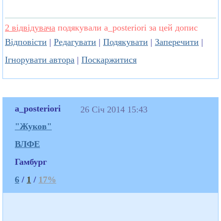
2 відвідувача
подякували a_posteriori за цей допис
Відповісти
|
Редагувати
|
Подякувати
|
Заперечити
|
Ігнорувати автора
|
Поскаржитися
a_posteriori
26 Січ 2014 15:43
"Жуков"
ВЛФЕ
Гамбург
6
/
1
/
17%