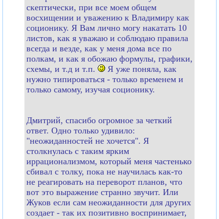
скептически, при все моем общем
восхищении и уважению к Владимиру как
соционику. Я Вам лично могу накатать 10
листов, как я уважаю и соблюдаю правила
всегда и везде, как у меня дома все по
полкам, и как я обожаю формулы, графики,
схемы, и т.д и т.п.
Я уже поняла, как
нужно типироваться - только временем и
только самому, изучая соционику.
Дмитрий, спасибо огромное за четкий
ответ. Одно только удивило:
"неожиданностей не хочется". Я
столкнулась с таким ярким
иррационализмом, который меня частенько
сбивал с толку, пока не научилась как-то
не реагировать на переворот планов, что
вот это выражение странно звучит. Или
Жуков если сам неожиданности для других
создает - так их позитивно воспринимает,