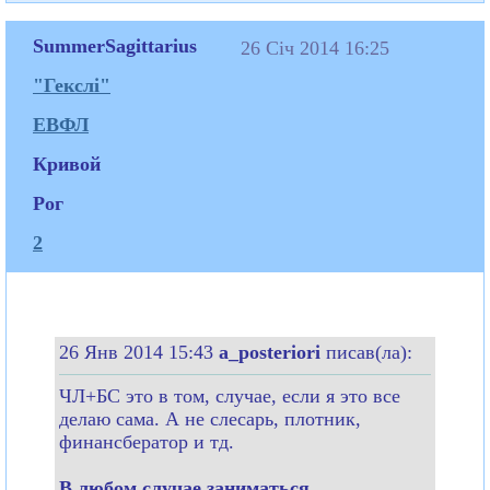
SummerSagittarius
26 Січ 2014 16:25
"Гекслі"
ЕВФЛ
Кривой
Рог
2
26 Янв 2014 15:43
a_posteriori
писав(ла):
ЧЛ+БС это в том, случае, если я это все
делаю сама. А не слесарь, плотник,
финансбератор и тд.
В любом случае заниматься