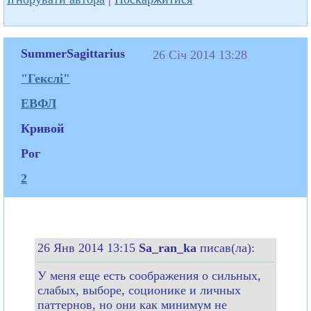
SummerSagittarius
26 Січ 2014 13:28
"Гекслі"
ЕВФЛ
Кривой
Рог
2
26 Янв 2014 13:15
Sa_ran_ka
писав(ла):
У меня еще есть соображения о сильных,
слабых, выборе, соционике и личных
паттернов, но они как минимум не