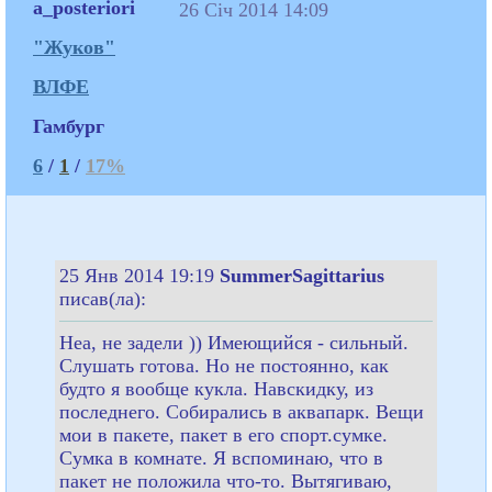
a_posteriori
26 Січ 2014 14:09
"Жуков"
ВЛФЕ
Гамбург
6
/
1
/
17%
25 Янв 2014 19:19
SummerSagittarius
писав(ла):
Неа, не задели )) Имеющийся - сильный.
Слушать готова. Но не постоянно, как
будто я вообще кукла. Навскидку, из
последнего. Собирались в аквапарк. Вещи
мои в пакете, пакет в его спорт.сумке.
Сумка в комнате. Я вспоминаю, что в
пакет не положила что-то. Вытягиваю,