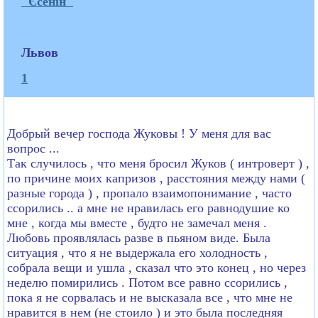
"Єсенін"
Львов
1
Добрый вечер господа Жуковы ! У меня для вас
вопрос ...
Так случилось , что меня бросил Жуков ( интроверт ) ,
по причине моих капризов , расстояния между нами (
разные города ) , пропало взаимопонимание , часто
ссорились .. а мне не нравилась его равнодушие ко
мне , когда мы вместе , будто не замечал меня .
Любовь проявлялась разве в пьяном виде. Была
ситуация , что я не выдержала его холодность ,
собрала вещи и ушла , сказал что это конец , но через
неделю помирились . Потом все равно ссорились ,
пока я не сорвалась и не высказала все , что мне не
нравится в нем (не стоило ) и это была последняя