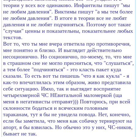
теории у всех все одинаково. Инфантилы пишут "мы
не любим давления". Виктимы пишут "а мы тем более
не любим давления". В итоге в теории все не любят
давления и не любят подчиняться. Поэтому вот такие
"случаи" ценны и показательны, показательнее любых
текстов.
Вот то, что ты мне вчера ответила про противоречия,
мне понятно и близко. И выглядит действительно
несоционично. Но соционично, по-моему, то, что мне
в страшном сне не могло присниться, что "слушаться",
а тем более "подчиняться" - это класть пакет куда
сказали. То есть вот ты пишешь "что я как кукла" - я
как-то впечатлилась этим образом, живо представила
себе ситуацию. Имхо, так и выглядит восприятие
четырехмерной ЧС НЕвитальной маломеркой (ща
меня в негативисты отправят))) Повторюсь, при всей
склонности бодаться и всяческим головным
тараканам, тут я бы не увидела повода. Нет, конечно,
если бы заметила, что меня как собачку тернируют на
апорт, я бы взвилась. Но обычно это у них, ЧС-ников,
бывает не так.