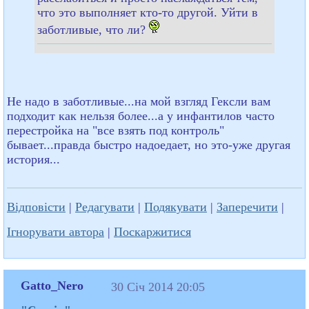
что это выполняет кто-то другой. Уйти в
заботливые, что ли?
Не надо в заботливые...на мой взгляд Гексли вам
подходит как нельзя более...а у инфантилов часто
перестройка на "все взять под контроль"
бывает...правда быстро надоедает, но это-уже другая
история...
Відповісти
|
Редагувати
|
Подякувати
|
Заперечити
|
Ігнорувати автора
|
Поскаржитися
Gatto_Nero
30 Січ 2014 20:05