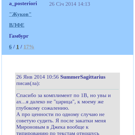
a_posteriori
26 Січ 2014 14:13
"Жуков"
ВЛФЕ
Гамбург
6
/
1
/
17%
26 Янв 2014 10:56
SummerSagittarius
писав(ла):
Спасибо за комплимент по 1В, но увы и
ах...я далеко не "царица", к моему же
глубокому сожалению.
А про ценности по одному случаю не
советую судить. Я после закатки меня
Мироновым в Джека вообще к
типированию по текстам отношусь