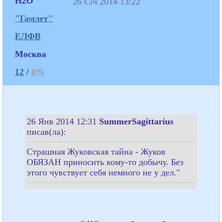
H2O
26 Січ 2014 13:22
"Гамлет"
ЕЛФВ
Москва
12
/
8%
26 Янв 2014 12:31
SummerSagittarius
писав(ла):
Страшная Жуковская тайна - Жуков
ОБЯЗАН приносить кому-то добычу. Без
этого чувствует себя немного не у дел."