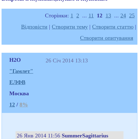
Сторінки:
1
2
...
11
12
13
...
24
25
Відповісти
|
Створити тему
|
Створити статтю
|
Створити опитування
H2O
26 Січ 2014 13:13
"Гамлет"
ЕЛФВ
Москва
12
/
8%
26 Янв 2014 11:56
SummerSagittarius