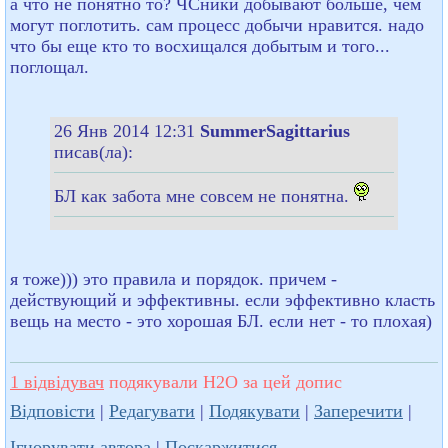
а что не понятно то? ЧСники добывают больше, чем
могут поглотить. сам процесс добычи нравится. надо
что бы еще кто то восхищался добытым и того...
поглощал.
26 Янв 2014 12:31
SummerSagittarius
писав(ла):
БЛ как забота мне совсем не понятна.
я тоже))) это правила и порядок. причем -
действующий и эффективны. если эффективно класть
вещь на место - это хорошая БЛ. если нет - то плохая)
1 відвідувач
подякували H2O за цей допис
Відповісти
|
Редагувати
|
Подякувати
|
Заперечити
|
Ігнорувати автора
|
Поскаржитися