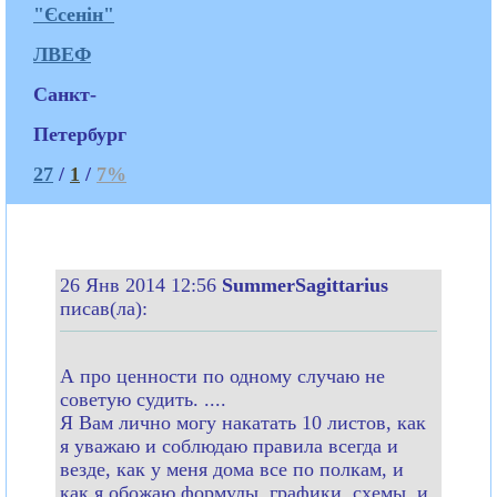
"Єсенін"
ЛВЕФ
Санкт-
Петербург
27
/
1
/
7%
26 Янв 2014 12:56
SummerSagittarius
писав(ла):
А про ценности по одному случаю не
советую судить. ....
Я Вам лично могу накатать 10 листов, как
я уважаю и соблюдаю правила всегда и
везде, как у меня дома все по полкам, и
как я обожаю формулы, графики, схемы, и