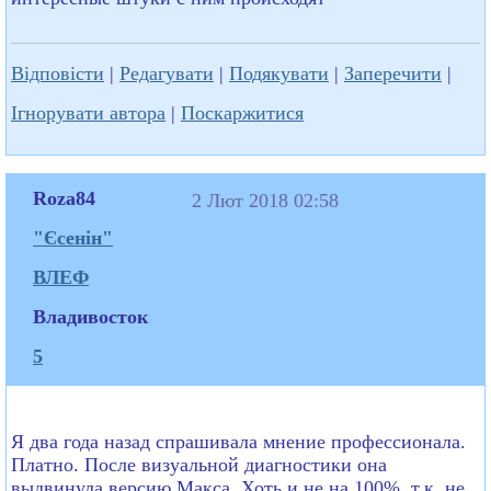
Відповісти
|
Редагувати
|
Подякувати
|
Заперечити
|
Ігнорувати автора
|
Поскаржитися
Roza84
2 Лют 2018 02:58
"Єсенін"
ВЛЕФ
Владивосток
5
Я два года назад спрашивала мнение профессионала.
Платно. После визуальной диагностики она
выдвинула версию Макса. Хоть и не на 100%, т.к. не