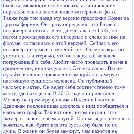
было возможности его опросить, а типирование
определялось на основе видео-интервью и фото.
Также года три назад эту версию предложил Козин на
другом форуме. Он сразу определил, что Батлер
интроверт и статик. Я тогда считала его СЛЭ, но
потом просматривая его интервью и следя за ним на
форуме, согласилась с этой версией. Сейчас в его
интроверсии у меня сомнений нет. Он многократно
упоминал в интервью, что он закрытый человек,
погруженный в себя. Любит часто проводить время в
одиночестве, индивидуалист. Это его слова. Вы не
путайте внешнее проявление эмоций на камеру и
настоящую сущность человека. Он публичный
человек и актер. Он ведет себя соответственно тому
месту, где находится. В 2013 году он прилетал в
Москву на премьеру фильма «Падение Олимпа».
Девочкам поклонницам довелось с ним пообщаться и
взять автографы. Так вот они потом писали, что
Батлер в жизни совсем другой. Он выглядел несколько
зажатым, как -будто вся эта суета ему была не по
душе. В жизни он более замкнут, чем кажется на