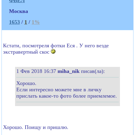
ФВЕЛ
Москва
1653
/
1
/
1%
Кстати, посмотреля фотки Еся . У него везде
экстравертный скос
1 Фев 2018 16:37
miha_nik
писав(ла):
Хорошо.
Если интересно можете мне в личку
прислать какое-то фото более приемлемое.
Хорошо. Поищу и пришлю.