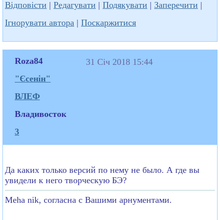
Відповісти
|
Редагувати
|
Подякувати
|
Заперечити
|
Ігнорувати автора
|
Поскаржитися
Roza84
31 Січ 2018 15:44
"Єсенін"
ВЛЕФ
Владивосток
3
Да каких только версий по нему не было. А где вы
увидели к него творческую БЭ?
Meha nik, согласна с Вашими арнументами.