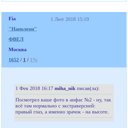
Fia
1 Лют 2018 15:19
"Наполеон"
ФВЕЛ
Москва
1652
/
1
/
1%
1 Фев 2018 16:17
miha_nik
писав(ла):
Посмотрел ваше фото в анфас №2 - ну, так
всё там нормально с экстраверсией:
правый глаз, а именно зрачок - на высоте.