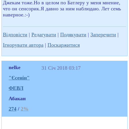
Джекам тоже.Но в целом по Батлеру у меня мнение,
что он сенсорик.Я давно за ним наблюдаю. Лет семь
наверное.:-)
Відповісти
|
Редагувати
|
Подякувати
|
Заперечити
|
Ігнорувати автора
|
Поскаржитися
nelke
31 Січ 2018 03:17
"Єсенін"
ФЕВЛ
Абакан
274
/
2%