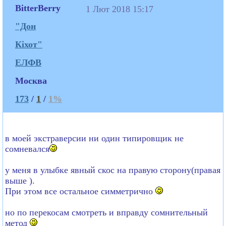
BitterBerry
1 Лют 2018 15:17
"Дон
Кіхот"
ЕЛФВ
Москва
173
/
1
/
1%
в моей экстраверсии ни один типировщик не
сомневался
у меня в улыбке явный скос на правую сторону(правая
выше ).
При этом все остальное симметрично
но по перекосам смотреть и вправду сомнительный
метод