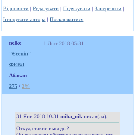
Відповісти
|
Редагувати
|
Подякувати
|
Заперечити
|
Ігнорувати автора
|
Поскаржитися
nelke
1 Лют 2018 05:31
"Єсенін"
ФЕВЛ
Абакан
275
/
2%
31 Янв 2018 10:31
miha_nik
писав(ла):
Откуда такие выводы?
Он же совсем обратное рассказывает, что