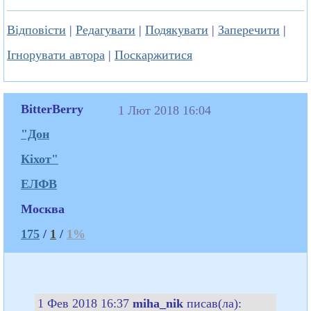
Відповісти
|
Редагувати
|
Подякувати
|
Заперечити
|
Ігнорувати автора
|
Поскаржитися
BitterBerry
1 Лют 2018 16:04
"Дон
Кіхот"
ЕЛФВ
Москва
175
/
1
/
1%
1 Фев 2018 16:37
miha_nik
писав(ла):