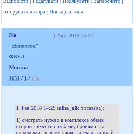
Відповісти
|
Редагувати
|
Подякувати
|
Заперечити
|
Ігнорувати автора
|
Поскаржитися
Fia
1 Лют 2018 15:02
"Наполеон"
ФВЕЛ
Москва
1651
/
1
/
1%
1 Фев 2018 14:29
miha_nik
писав(ла):
1) смотреть нужно в комплексе обеих
сторон - вместе с губами, бровями, со
складками, бывает также, когда активный