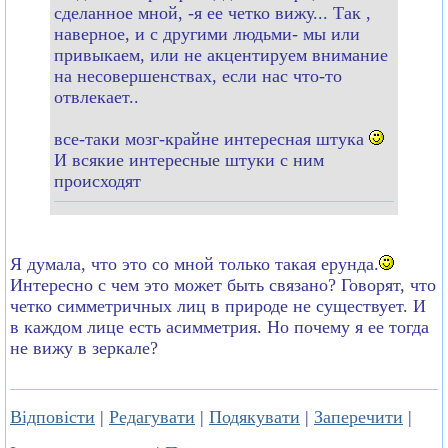
сделанное мной, -я ее четко вижу... Так ,
наверное, и с другими людьми- мы или
привыкаем, или не акцентируем внимание
на несовершенствах, если нас что-то
отвлекает..
все-таки мозг-крайне интересная штука
И всякие интересные штуки с ним
происходят
Я думала, что это со мной только такая ерунда.
Интересно с чем это может быть связано? Говорят, что
четко симметричных лиц в природе не существует. И
в каждом лице есть асимметрия. Но почему я ее тогда
не вижу в зеркале?
Відповісти
|
Редагувати
|
Подякувати
|
Заперечити
|