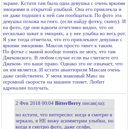
экране. Кстати там была одна девушка с очень яркими
эмоциями и открытой улыбкой. Она его привлекла и
он даже подошел к ней сам пообщаться. По фото эта
девушка похожа на гюго. (если найду фотку, скину). И
на фото, где они вдвоем отчетливо видно, что он
несколько зажат в эмоциях, а у нее улыбка во весь рот.
Я уже тогда отметила, что его привлекают девушки с
яркими эмоциями. Максов просто тянет к таким.
По фотке с мамой вообще понять не могу, что там
Джековского. В любом случае если вы считаете его
Джеком- это ваше право. Однако это не означает, что
он им является. И кстати авантюризм Максам очень
даже свойственен. У меня знакомый Макс на
огромной скорости на машине гоняет. Любит
адреналин получать.
2 Фев 2018 00:04
BitterBerry
писав(ла):
но кстати, что интересно: когда я смотрю в
зеркало, я НЕ вижу асимметрии улыбки, но
когда я смотрю фото, даже селфи,