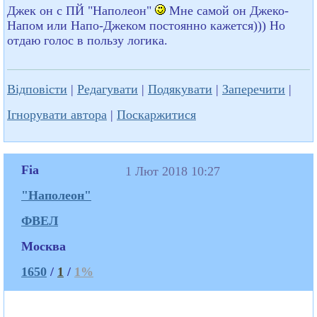
Джек он с ПЙ "Наполеон"
Мне самой он Джеко-
Напом или Напо-Джеком постоянно кажется))) Но
отдаю голос в пользу логика.
Відповісти
|
Редагувати
|
Подякувати
|
Заперечити
|
Ігнорувати автора
|
Поскаржитися
Fia
1 Лют 2018 10:27
"Наполеон"
ФВЕЛ
Москва
1650
/
1
/
1%