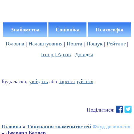
Знайомства
Соціоніка
Психософія
Головна
|
Налаштування
|
Пошта
|
Пошук
|
Рейтинг
|
Ігнор |
Архів
|
Довідка
Будь ласка,
увійдіть
або
зареєструйтеся
.
Поділитися:
Головна
»
Типування знаменитостей
Флуд дозволено
» Джерард Батлер