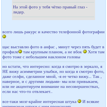
На этой фото у тебя чётко правый глаз -
лидер.
всего лишь ракурс и качество телефонной фотографии
щас выставлю фото в анфас , минут через пять будет в
профиле
там крупным планом, а не вбок
Хотя там
фото тоже с небольшим наклоном головы
но кстати, что интересно: когда я смотрю в зеркало, я
НЕ вижу асимметрии улыбки, но когда я смотрю фото,
даже селфи, сделанное мной, -я ее четко вижу... Так ,
наверное, и с другими людьми- мы или привыкаем,
или не акцентируем внимание на несовершенствах,
если нас что-то отвлекает..
все-таки мозг-крайне интересная штука
И всякие
интересные штуки с ним происходят