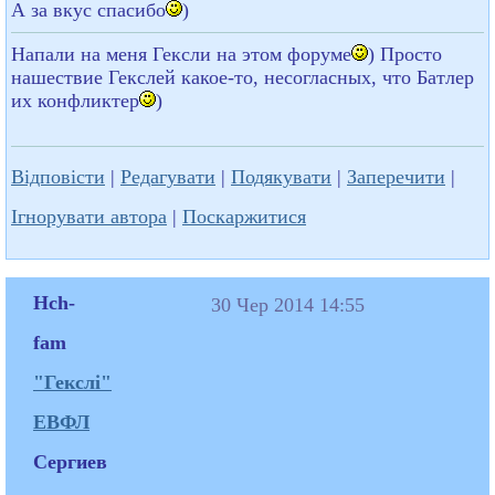
А за вкус спасибо
)
Напали на меня Гексли на этом форуме
) Просто
нашествие Гекслей какое-то, несогласных, что Батлер
их конфликтер
)
Відповісти
|
Редагувати
|
Подякувати
|
Заперечити
|
Ігнорувати автора
|
Поскаржитися
Hch-
30 Чер 2014 14:55
fam
"Гекслі"
ЕВФЛ
Сергиев