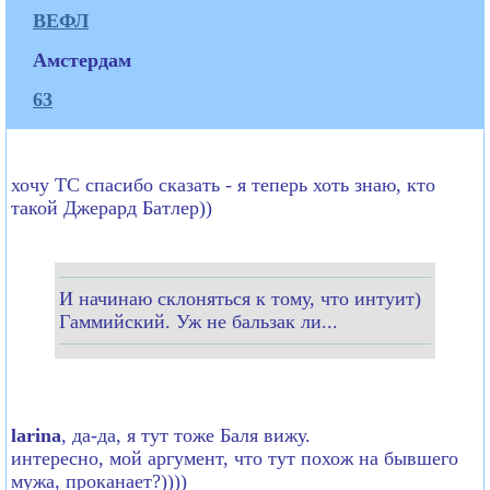
ВЕФЛ
Амстердам
63
хочу ТС спасибо сказать - я теперь хоть знаю, кто
такой Джерард Батлер))
И начинаю склоняться к тому, что интуит)
Гаммийский. Уж не бальзак ли...
larina
, да-да, я тут тоже Баля вижу.
интересно, мой аргумент, что тут похож на бывшего
мужа, проканает?))))