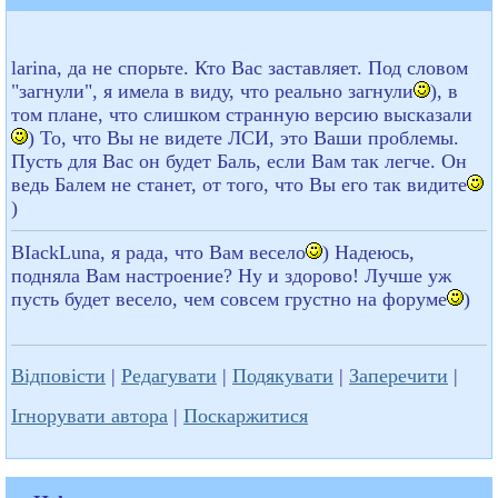
larina, да не спорьте. Кто Вас заставляет. Под словом
"загнули", я имела в виду, что реально загнули
), в
том плане, что слишком странную версию высказали
) То, что Вы не видете ЛСИ, это Ваши проблемы.
Пусть для Вас он будет Баль, если Вам так легче. Он
ведь Балем не станет, от того, что Вы его так видите
)
BIackLuna, я рада, что Вам весело
) Надеюсь,
подняла Вам настроение? Ну и здорово! Лучше уж
пусть будет весело, чем совсем грустно на форуме
)
Відповісти
|
Редагувати
|
Подякувати
|
Заперечити
|
Ігнорувати автора
|
Поскаржитися