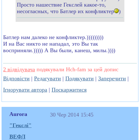
Просто нашествие Гекслей какое-то,
несогласных, что Батлер их конфликтер
)
Батлер нам далеко не конфликтер.)))))))))
И на Вас никто не нападал, это Вы так
восприняли.))))) А Вы были, канеш, милы.))))
2 відвідувача
подякували Hch-fam за цей допис
Відповісти
|
Редагувати
|
Подякувати
|
Заперечити
|
Ігнорувати автора
|
Поскаржитися
Aurora
30 Чер 2014 15:45
"Гекслі"
ВЕФЛ