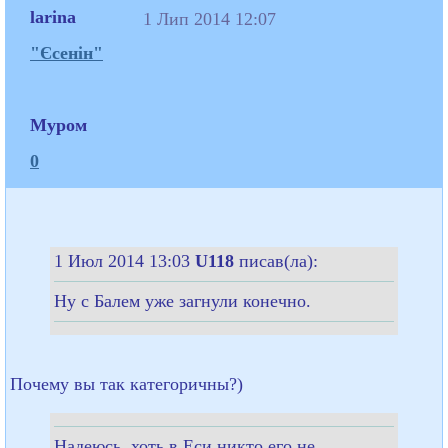
larina
1 Лип 2014 12:07
"Єсенін"
Муром
0
1 Июл 2014 13:03
U118
писав(ла):
Ну с Балем уже загнули конечно.
Почему вы так категоричны?)
Надеюсь, хоть в Еси никто его не