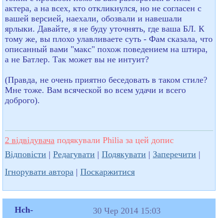
актера, а на всех, кто откликнулся, но не согласен с
вашей версией, наехали, обозвали и навешали
ярлыки. Давайте, я не буду уточнять, где ваша БЛ. К
тому же, вы плохо улавливаете суть - Фам сказала, что
описанный вами "макс" похож поведением на штира,
а не Батлер. Так может вы не интуит?
(Правда, не очень приятно беседовать в таком стиле?
Мне тоже. Вам всяческой во всем удачи и всего
доброго).
2 відвідувача
подякували Philia за цей допис
Відповісти
|
Редагувати
|
Подякувати
|
Заперечити
|
Ігнорувати автора
|
Поскаржитися
Hch-
30 Чер 2014 15:03