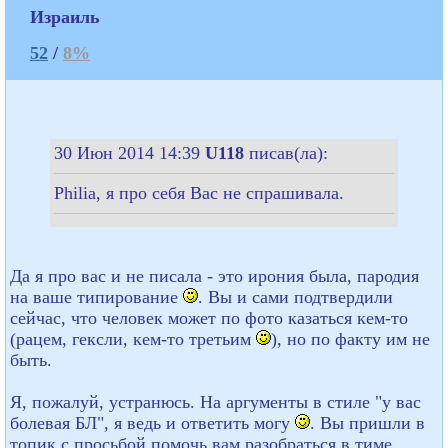
Израиль
52
/
8%
30 Июн 2014 14:39
U118
писав(ла):
Philia, я про себя Вас не спрашивала.
Да я про вас и не писала - это ирония была, пародия
на ваше типирование
. Вы и сами подтвердили
сейчас, что человек может по фото казаться кем-то
(рацем, гексли, кем-то третьим
), но по факту им не
быть.
Я, пожалуй, устранюсь. На аргументы в стиле "у вас
болевая БЛ", я ведь и ответить могу
. Вы пришли в
топик с просьбой помочь вам разобраться в тиме