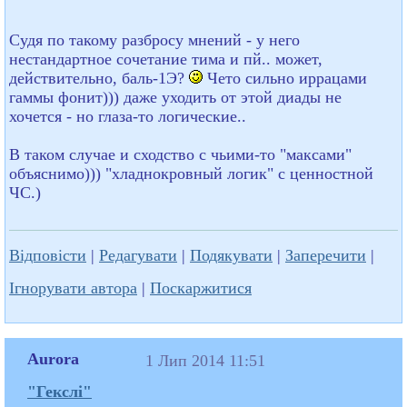
Судя по такому разбросу мнений - у него
нестандартное сочетание тима и пй.. может,
действительно, баль-1Э?
Чето сильно иррацами
гаммы фонит))) даже уходить от этой диады не
хочется - но глаза-то логические..
В таком случае и сходство с чьими-то "максами"
объяснимо))) "хладнокровный логик" с ценностной
ЧС.)
Відповісти
|
Редагувати
|
Подякувати
|
Заперечити
|
Ігнорувати автора
|
Поскаржитися
Aurora
1 Лип 2014 11:51
"Гекслі"