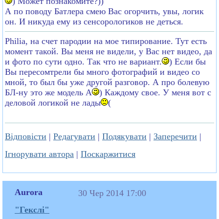
) Может познакомите?))
А по поводу Батлера смею Вас огорчить, увы, логик
он. И никуда ему из сенсорологиков не деться.
Philia, на счет пародии на мое типирование. Тут есть
момент такой. Вы меня не видели, у Вас нет видео, да
и фото по сути одно. Так что не вариант.
) Если бы
Вы пересомтрели бы много фотографий и видео со
мной, то был бы уже другой разговор. А про болевую
БЛ-ну это же модель А
) Каждому свое. У меня вот с
деловой логикой не лады
(
Відповісти
|
Редагувати
|
Подякувати
|
Заперечити
|
Ігнорувати автора
|
Поскаржитися
Aurora
30 Чер 2014 17:00
"Гекслі"