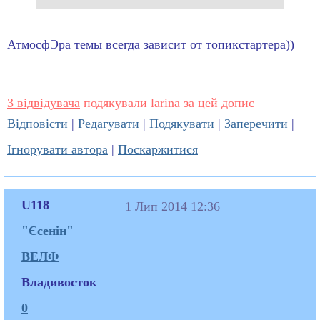
АтмосфЭра темы всегда зависит от топикстартера))
3 відвідувача
подякували larina за цей допис
Відповісти
|
Редагувати
|
Подякувати
|
Заперечити
|
Ігнорувати автора
|
Поскаржитися
U118
1 Лип 2014 12:36
"Єсенін"
ВЕЛФ
Владивосток
0