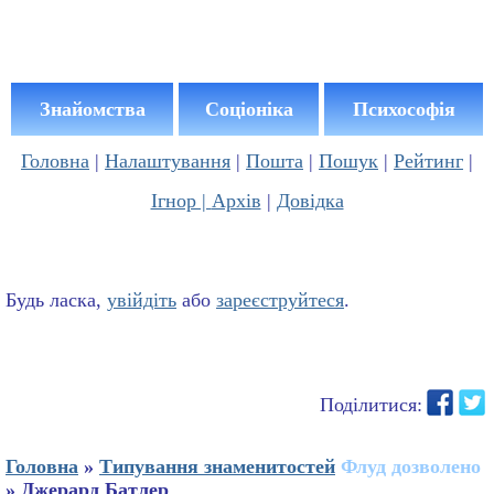
Знайомства
Соціоніка
Психософія
Головна
|
Налаштування
|
Пошта
|
Пошук
|
Рейтинг
|
Ігнор |
Архів
|
Довідка
Будь ласка,
увійдіть
або
зареєструйтеся
.
Поділитися:
Головна
»
Типування знаменитостей
Флуд дозволено
» Джерард Батлер