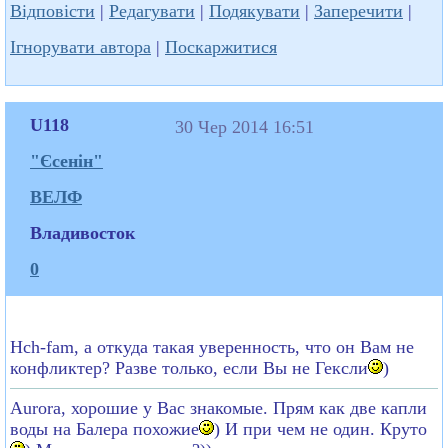
Відповісти
|
Редагувати
|
Подякувати
|
Заперечити
|
Ігнорувати автора
|
Поскаржитися
U118
30 Чер 2014 16:51
"Єсенін"
ВЕЛФ
Владивосток
0
Hch-fam, а откуда такая уверенность, что он Вам не
конфликтер? Разве только, если Вы не Гексли
)
Aurora, хорошие у Вас знакомые. Прям как две капли
воды на Балера похожие
) И при чем не один. Круто