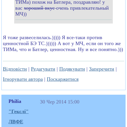
ТИМа) похож на Батлера, поздравляю! у
вас
хороший вкус
очень привлекательный
МЧ))
Я тоже развеселилась.))))) Я все-таки против
ценностной БЭ ТС.)))))) А вот у МЧ, если он того же
ТИМа, что и Батлер, ценностная. Ну и все понятно.)))
Відповісти
|
Редагувати
|
Подякувати
|
Заперечити
|
Ігнорувати автора
|
Поскаржитися
Philia
30 Чер 2014 15:00
"Гекслі"
ЛВФЕ