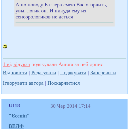
А по поводу Батлера смею Вас огорчить,
увы, логик он. И никуда ему из
сенсорологиков не деться
1 відвідувач
подякували Aurora за цей допис
Відповісти
|
Редагувати
|
Подякувати
|
Заперечити
|
Ігнорувати автора
|
Поскаржитися
U118
30 Чер 2014 17:14
"Єсенін"
ВЕЛФ