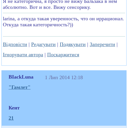
Я не категорична, я просто не вижу Бальзака в нем
абсолютно. Вот и все. Вижу сенсорику.
larina, а откуда такая уверенность, что он иррационал.
Откуда такая категоричность?))
Відповісти
|
Редагувати
|
Подякувати
|
Заперечити
|
Ігнорувати автора
|
Поскаржитися
BIackLuna
1 Лип 2014 12:18
"Гамлет"
Кент
21