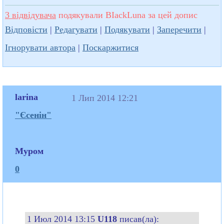
3 відвідувача
подякували BIackLuna за цей допис
Відповісти
|
Редагувати
|
Подякувати
|
Заперечити
|
Ігнорувати автора
|
Поскаржитися
larina
1 Лип 2014 12:21
"Єсенін"
Муром
0
1 Июл 2014 13:15
U118
писав(ла):