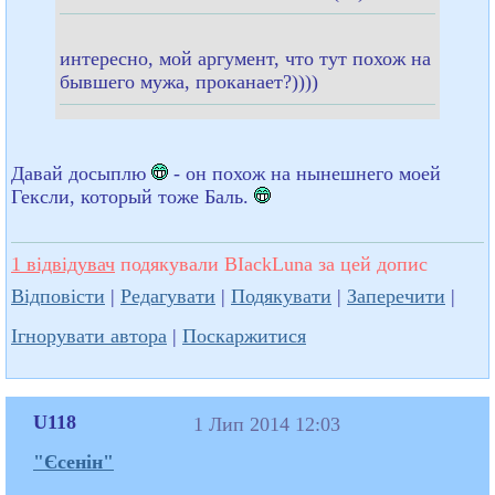
интересно, мой аргумент, что тут похож на
бывшего мужа, проканает?))))
Давай досыплю
- он похож на нынешнего моей
Гексли, который тоже Баль.
1 відвідувач
подякували BIackLuna за цей допис
Відповісти
|
Редагувати
|
Подякувати
|
Заперечити
|
Ігнорувати автора
|
Поскаржитися
U118
1 Лип 2014 12:03
"Єсенін"