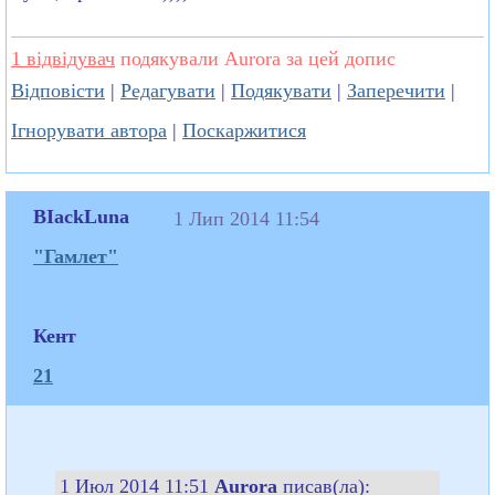
1 відвідувач
подякували Aurora за цей допис
Відповісти
|
Редагувати
|
Подякувати
|
Заперечити
|
Ігнорувати автора
|
Поскаржитися
BIackLuna
1 Лип 2014 11:54
"Гамлет"
Кент
21
1 Июл 2014 11:51
Aurora
писав(ла):