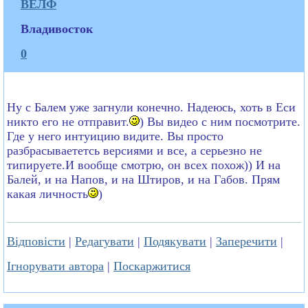
ВЕЛФ
Владивосток
0
Ну с Балем уже загнули конечно. Надеюсь, хоть в Еси
никто его не отправит.
) Вы видео с ним посмотрите.
Где у него интуицию видите. Вы просто
разбрасываететсь версиями и все, а серьезно не
типируете.И вообще смотрю, он всех похож)) И на
Балей, и на Напов, и на Штиров, и на Габов. Прям
какая личность
)
Відповісти
|
Редагувати
|
Подякувати
|
Заперечити
|
Ігнорувати автора
|
Поскаржитися