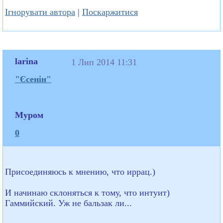
Ігнорувати автора
|
Поскаржитися
larina
1 Лип 2014 11:31
"Єсенін"
Муром
0
Присоединяюсь к мнению, что иррац.)
И начинаю склоняться к тому, что интуит)
Гаммийский. Уж не бальзак ли...