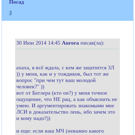
Посад
3
30 Июн 2014 14:45
Aurora
писав(ла):
ахаха, я всё ждала, с кем же зацепится 3Л
)) у меня, как и у тождиков, был тот же
вопрос "при чем тут ваш молодой
человек?" ))
вот от Батлера (кто он?) у меня точное
ощущение, что НЕ рац, а как объяснить не
умею. И аргументировать знакомыми мне
ЛСИ в доказательство лень, ибо зачем это
и кому надо?))
и еще: если ваш МЧ (неважно какого