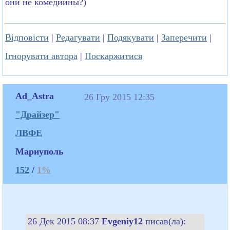
они не комедийны?)
Відповісти
|
Редагувати
|
Подякувати
|
Заперечити
|
Ігнорувати автора
|
Поскаржитися
Ad_Astra
26 Гру 2015 12:35
"Драйзер"
ЛВФЕ
Мариуполь
152
/
1%
26 Дек 2015 08:37
Evgeniy12
писав(ла):