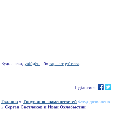
Будь ласка,
увійдіть
або
зареєструйтеся
.
Поділитися:
Головна
»
Типування знаменитостей
Флуд дозволено
» Сергеи Светлаков и Иван Охлабыстин