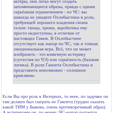
актёры, они легко могут создать
запоминающиеся образы, правда с одним
серьёзным ограничением - по ЧС: вы
никогда не увидите Охлобыстина в роли,
требующей хорошего владения своим
телом: танцы, трюки, акробатика ему
просто недоступны, в отличии от
настоящих Гамов. В Охлобыстине
отсутствует как напор по ЧС, так и тонкая
эмоциональная игра. Всё, что он может
изобразить - это комичную истерику
(суггестия по ЧЭ) или серьёзность (базовая
логика). В роли Гамлета Охлобыстина и
представить невозможно - сплошное
кривляние.
Если Вы про роль в Интернах, то неее, по задумке он
там должен был сыграть не Гамлета (трудно сказать
какой ТИМ у Быкова, очень противоречивый образ).
А истериками он, по моему, ЧС-напор пытается