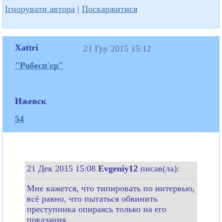
Ігнорувати автора
|
Поскаржитися
Xattri
21 Гру 2015 15:12
"Робесп'єр"
Ижевск
54
21 Дек 2015 15:08
Evgeniy12
писав(ла):
Мне кажется, что типировать по интервью,
всё равно, что пытаться обвинить
преступника опираясь только на его
показания.