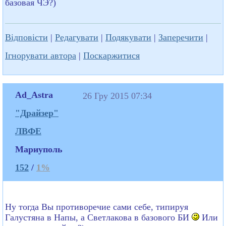
базовая ЧЭ?)
Відповісти
|
Редагувати
|
Подякувати
|
Заперечити
|
Ігнорувати автора
|
Поскаржитися
Ad_Astra
26 Гру 2015 07:34
"Драйзер"
ЛВФЕ
Мариуполь
152
/
1%
Ну тогда Вы противоречие сами себе, типируя
Галустяна в Напы, а Светлакова в базового БИ
Или