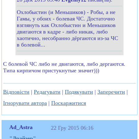
Охлобыстин (и Меньшиков) - Робы, а не
Гамы, у обоих - болевая ЧС. Достаточно
взглянуть как Охлобыстин и Меньшиков
двигаются в кадре - либо никак, либо
хаотично, несобранно дёргаются из-за ЧС
в болевой...
С болевой ЧС либо не двигаются, либо дергаются.
Типа кирпичом пристукнутые значит)))
Відповісти
|
Редагувати
|
Подякувати
|
Заперечити
|
Ігнорувати автора
|
Поскаржитися
Ad_Astra
22 Гру 2015 06:16
"Драйзер"