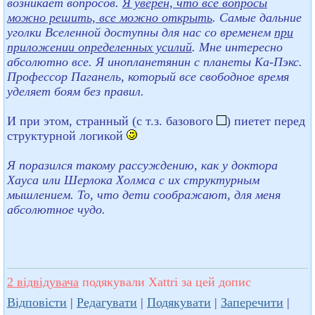
возникает вопросов.
Я уверен, что все вопросы
можно решить, все можно открыть
. Самые дальние
уголки Вселенной доступны для нас со временем
при
приложении определенных усилий
. Мне интересно
абсолютно все. Я инопланетянин с планеты Ка-Пэкс.
Профессор Паганель, который все свободное время
уделяет боям без правил.
И при этом, странный (с т.з. базового
) пиетет перед
структурной логикой
Я поразился такому рассуждению, как у доктора
Хауса или Шерлока Холмса с их структурным
мышлением. То, что дети соображают, для меня
абсолютное чудо.
2 відвідувача
подякували Xattri за цей допис
Відповісти
|
Редагувати
|
Подякувати
|
Заперечити
|