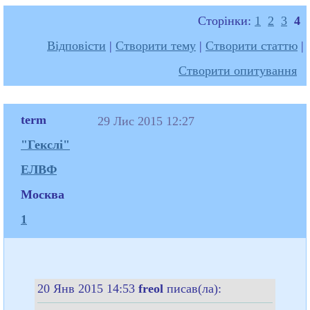
Сторінки:
1
2
3
4
Відповісти
|
Створити тему
|
Створити статтю
|
Створити опитування
term
29 Лис 2015 12:27
"Гекслі"
ЕЛВФ
Москва
1
20 Янв 2015 14:53
freol
писав(ла):