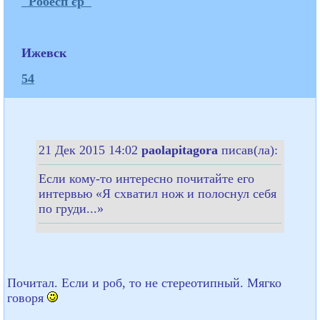
"Робесп'єр"
Ижевск
54
21 Дек 2015 14:02
paolapitagora
писав(ла):
Если кому-то интересно почитайте его
интервью «Я схватил нож и полоснул себя
по груди...»
Почитал. Если и роб, то не стереотипный. Мягко
говоря