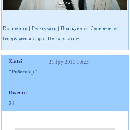
Відповісти
|
Редагувати
|
Подякувати
|
Заперечити
|
Ігнорувати автора
|
Поскаржитися
Xattri
21 Гру 2015 19:23
"Робесп'єр"
Ижевск
54