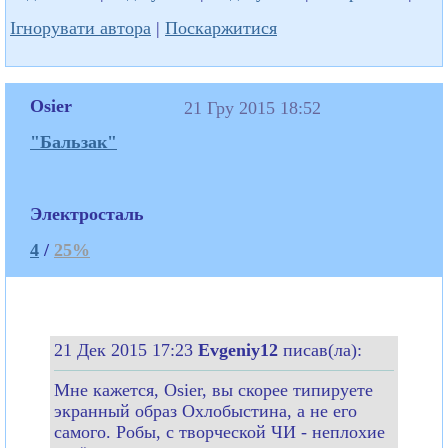
Ігнорувати автора
|
Поскаржитися
Osier
21 Гру 2015 18:52
"Бальзак"
Электросталь
4
/
25%
21 Дек 2015 17:23
Evgeniy12
писав(ла):
Мне кажется, Osier, вы скорее типируете
экранный образ Охлобыстина, а не его
самого. Робы, с творческой ЧИ - неплохие