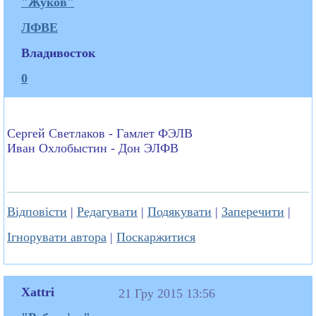
"Жуков"
ЛФВЕ
Владивосток
0
Сергей Светлаков - Гамлет ФЭЛВ
Иван Охлобыстин - Дон ЭЛФВ
Відповісти
|
Редагувати
|
Подякувати
|
Заперечити
|
Ігнорувати автора
|
Поскаржитися
Xattri
21 Гру 2015 13:56