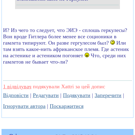
И? Из чего то следует, что ЭИЭ - сплошь геркулесы?
Вон вроде Гитлера более менее все соционики в
гамлета типируют. Он разве гергулесом был?
Или
там взять какое-нить африканское племя. Где астеник
на астенике и астеником погоняет
Что, среди них
гамлетов не бывает что-ли?
1 відвідувач
подякували Xattri за цей допис
Відповісти
|
Редагувати
|
Подякувати
|
Заперечити
|
Ігнорувати автора
|
Поскаржитися