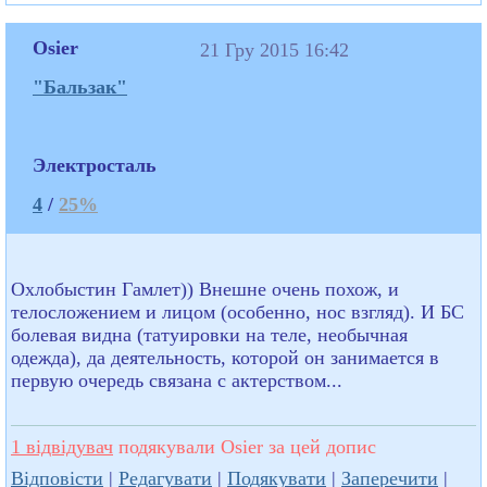
Osier
21 Гру 2015 16:42
"Бальзак"
Электросталь
4
/
25%
Охлобыстин Гамлет)) Внешне очень похож, и
телосложением и лицом (особенно, нос взгляд). И БС
болевая видна (татуировки на теле, необычная
одежда), да деятельность, которой он занимается в
первую очередь связана с актерством...
1 відвідувач
подякували Osier за цей допис
Відповісти
|
Редагувати
|
Подякувати
|
Заперечити
|