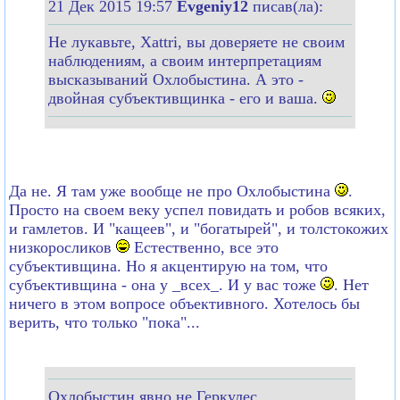
21 Дек 2015 19:57
Evgeniy12
писав(ла):
Не лукавьте, Xattri, вы доверяете не своим
наблюдениям, а своим интерпретациям
высказываний Охлобыстина. А это -
двойная субъективщинка - его и ваша.
Да не. Я там уже вообще не про Охлобыстина
.
Просто на своем веку успел повидать и робов всяких,
и гамлетов. И "кащеев", и "богатырей", и толстокожих
низкоросликов
Естественно, все это
субъективщина. Но я акцентирую на том, что
субъективщина - она у _всех_. И у вас тоже
. Нет
ничего в этом вопросе объективного. Хотелось бы
верить, что только "пока"...
Охлобыстин явно не Геркулес.