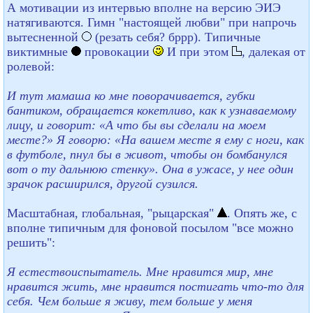
А мотивации из интервью вполне на версию ЭИЭ
натягиваются. Гимн "настоящей любви" при напрочь
вытесненной
(резать себя? бррр). Типичные
виктимные
провокации
И при этом
, далекая от
ролевой:
И тут мамаша ко мне поворачивается, губки
бантиком, обращается кокетливо, как к узнаваемому
лицу, и говорит: «А что бы вы сделали на моем
месте?» Я говорю: «На вашем месте я ему с ноги, как
в футболе, пнул бы в живот, чтобы он бомбанулся
вот о ту дальнюю стенку». Она в ужасе, у нее один
зрачок расширился, другой сузился.
Масштабная, глобальная, "рыцарская"
. Опять же, с
вполне типичным для фоновой посылом "все можно
решить":
Я естествоиспытатель. Мне нравится мир, мне
нравится жить, мне нравится постигать что-то для
себя. Чем больше я живу, тем больше у меня