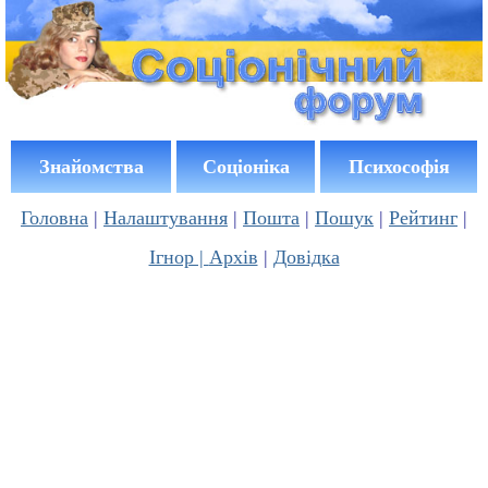
Знайомства
Соціоніка
Психософія
Головна
|
Налаштування
|
Пошта
|
Пошук
|
Рейтинг
|
Ігнор |
Архів
|
Довідка