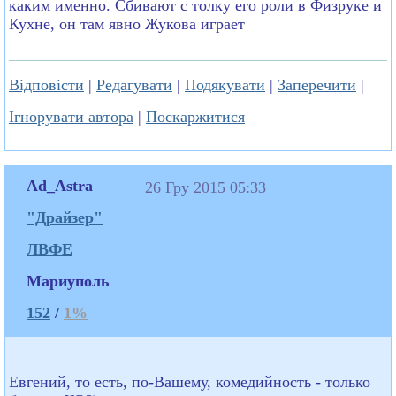
каким именно. Сбивают с толку его роли в Физруке и
Кухне, он там явно Жукова играет
Відповісти
|
Редагувати
|
Подякувати
|
Заперечити
|
Ігнорувати автора
|
Поскаржитися
Ad_Astra
26 Гру 2015 05:33
"Драйзер"
ЛВФЕ
Мариуполь
152
/
1%
Евгений, то есть, по-Вашему, комедийность - только