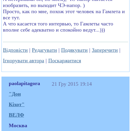
изобразить, но выходит ЧЭ-напор. )
Просто, как по мне, похож этот человек на Гамлета и
все тут.
А что касается того интервью, то Гамлеты часто
вполне себе адекватно и спокойно ведут...)))
Відповісти
|
Редагувати
|
Подякувати
|
Заперечити
|
Ігнорувати автора
|
Поскаржитися
paolapitagora
21 Гру 2015 19:14
"Дон
Кіхот"
ВЕЛФ
Москва