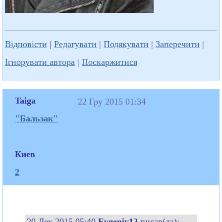
Відповісти
|
Редагувати
|
Подякувати
|
Заперечити
|
Ігнорувати автора
|
Поскаржитися
Taiga
22 Гру 2015 01:34
"Бальзак"
Киев
2
20 Дек 2015 05:40
Evgeniy12
писав(ла):