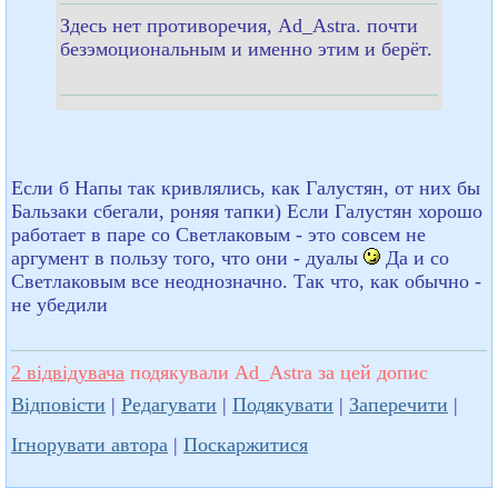
Здесь нет противоречия, Ad_Astra. почти
безэмоциональным и именно этим и берёт.
Если б Напы так кривлялись, как Галустян, от них бы
Бальзаки сбегали, роняя тапки) Если Галустян хорошо
работает в паре со Светлаковым - это совсем не
аргумент в пользу того, что они - дуалы
Да и со
Светлаковым все неоднозначно. Так что, как обычно -
не убедили
2 відвідувача
подякували Ad_Astra за цей допис
Відповісти
|
Редагувати
|
Подякувати
|
Заперечити
|
Ігнорувати автора
|
Поскаржитися