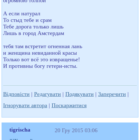
огромною толпой
А если натурал
То стыд тебе и срам
Тебе дорога только лишь
Лишь в город Амстердам
тебя там встретит огненная лань
и женщина невиданной красы
Только вот всё это извращенье!
И противны богу гетери-исты.
Відповісти
|
Редагувати
|
Подякувати
|
Заперечити
|
Ігнорувати автора
|
Поскаржитися
tigrischa
20 Гру 2015 03:06