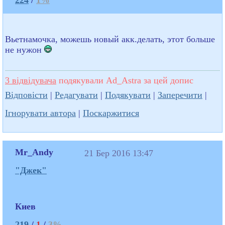
Вьетнамочка, можешь новый акк.делать, этот больше
не нужон
3 відвідувача
подякували Ad_Astra за цей допис
Відповісти
|
Редагувати
|
Подякувати
|
Заперечити
|
Ігнорувати автора
|
Поскаржитися
Mr_Andy
21 Бер 2016 13:47
"Джек"
Киев
219
/
1
/
3%