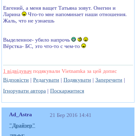
Евгений, а меня ващет Татьяна зовут. Онегин и
Ларина
Что-то мне напоминает наши отношения.
Жаль, что не узнаешь
Выделенное- убило напрочь
Вёрстка- БС, это что-то с чем-то
1 відвідувач
подякували Vietnamka за цей допис
Відповісти
|
Редагувати
|
Подякувати
|
Заперечити
|
Ігнорувати автора
|
Поскаржитися
Ad_Astra
21 Бер 2016 14:41
"Драйзер"