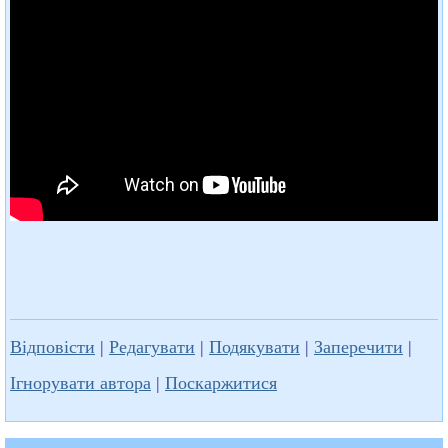
Відповісти
|
Редагувати
|
Подякувати
|
Заперечити
|
Ігнорувати автора
|
Поскаржитися