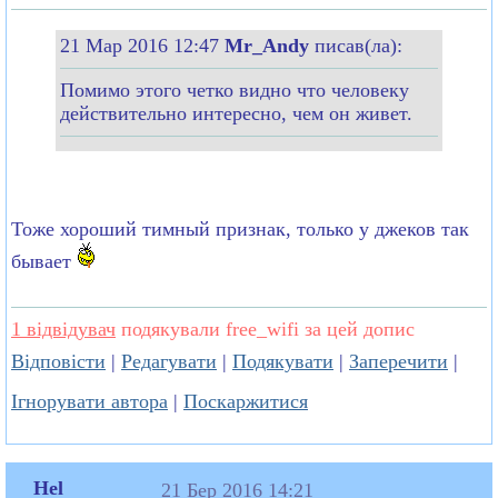
21 Мар 2016 12:47
Mr_Andy
писав(ла):
Помимо этого четко видно что человеку
действительно интересно, чем он живет.
Тоже хороший тимный признак, только у джеков так
бывает
1 відвідувач
подякували free_wifi за цей допис
Відповісти
|
Редагувати
|
Подякувати
|
Заперечити
|
Ігнорувати автора
|
Поскаржитися
Hel
21 Бер 2016 14:21