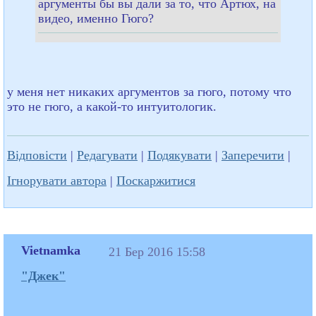
аргументы бы вы дали за то, что Артюх, на
видео, именно Гюго?
у меня нет никаких аргументов за гюго, потому что
это не гюго, а какой-то интуитологик.
Відповісти
|
Редагувати
|
Подякувати
|
Заперечити
|
Ігнорувати автора
|
Поскаржитися
Vietnamka
21 Бер 2016 15:58
"Джек"