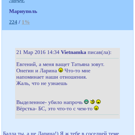
ЛВФЕ
Мариуполь
224
/
1%
21 Мар 2016 14:34
Vietnamka
писав(ла):
Евгений, а меня ващет Татьяна зовут.
Онегин и Ларина
Что-то мне
напоминает наши отношения.
Жаль, что не узнаешь
Выделенное- убило напрочь
Вёрстка- БС, это что-то с чем-то
Балда ты, а не Ларина!) Я ж тебе в соседней теме