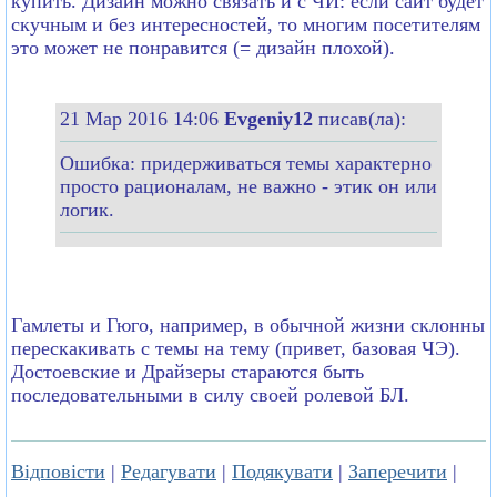
купить. Дизайн можно связать и с ЧИ: если сайт будет
скучным и без интересностей, то многим посетителям
это может не понравится (= дизайн плохой).
21 Мар 2016 14:06
Evgeniy12
писав(ла):
Ошибка: придерживаться темы характерно
просто рационалам, не важно - этик он или
логик.
Гамлеты и Гюго, например, в обычной жизни склонны
перескакивать с темы на тему (привет, базовая ЧЭ).
Достоевские и Драйзеры стараются быть
последовательными в силу своей ролевой БЛ.
Відповісти
|
Редагувати
|
Подякувати
|
Заперечити
|