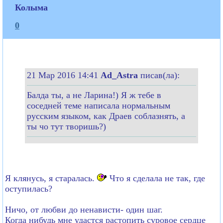
Колыма
0
21 Мар 2016 14:41
Ad_Astra
писав(ла):
Балда ты, а не Ларина!) Я ж тебе в
соседней теме написала нормальным
русским языком, как Драев соблазнять, а
ты чо тут творишь?)
Я клянусь, я старалась.
Что я сделала не так, где
оступилась?
Ничо, от любви до ненависти- один шаг.
Когда нибудь мне удастся растопить суровое сердце