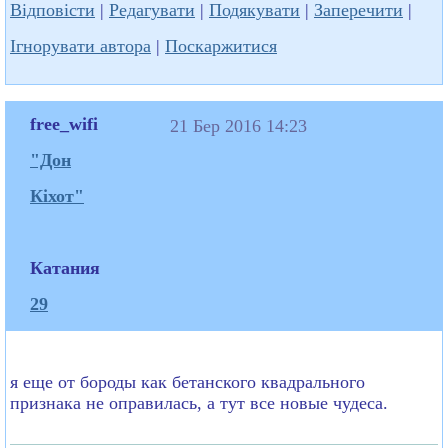
Відповісти
|
Редагувати
|
Подякувати
|
Заперечити
|
Ігнорувати автора
|
Поскаржитися
free_wifi
21 Бер 2016 14:23
"Дон
Кіхот"
Катания
29
я еще от бороды как бетанского квадрального
признака не оправилась, а тут все новые чудеса.