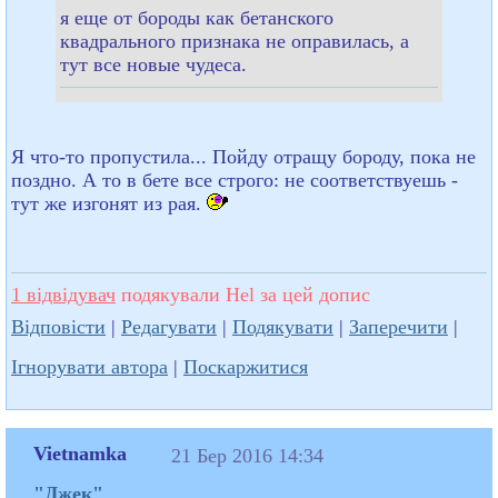
я еще от бороды как бетанского
квадрального признака не оправилась, а
тут все новые чудеса.
Я что-то пропустила... Пойду отращу бороду, пока не
поздно. А то в бете все строго: не соответствуешь -
тут же изгонят из рая.
1 відвідувач
подякували Hel за цей допис
Відповісти
|
Редагувати
|
Подякувати
|
Заперечити
|
Ігнорувати автора
|
Поскаржитися
Vietnamka
21 Бер 2016 14:34
"Джек"