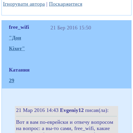
Ігнорувати автора
|
Поскаржитися
free_wifi
21 Бер 2016 15:50
"Дон
Кіхот"
Катания
29
21 Мар 2016 14:43
Evgeniy12
писав(ла):
Вот я вам по-еврейски и отвечу вопросом
на вопрос: а вы-то сами, free_wifi, какие