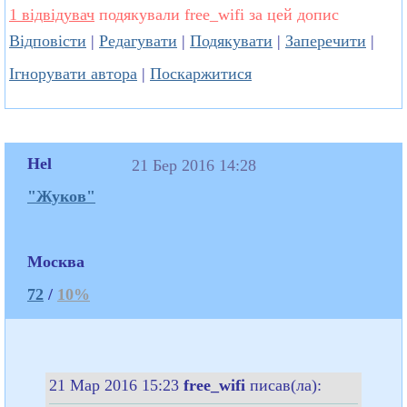
1 відвідувач
подякували free_wifi за цей допис
Відповісти
|
Редагувати
|
Подякувати
|
Заперечити
|
Ігнорувати автора
|
Поскаржитися
Hel
21 Бер 2016 14:28
"Жуков"
Москва
72
/
10%
21 Мар 2016 15:23
free_wifi
писав(ла):