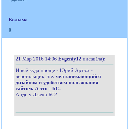
Колыма
0
21 Мар 2016 14:06
Evgeniy12
писав(ла):
И всё куда проще - Юрий Артюх -
верстальщик, т.е.
чел занимающийся
дизайном и удобством пользования
сайтом. А это - БС.
А где у Джека БС?