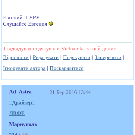
Евгений- ГУРУ
Слушайте Евгения
1 відвідувач
подякували Vietnamka за цей допис
Відповісти
|
Редагувати
|
Подякувати
|
Заперечити
|
Ігнорувати автора
|
Поскаржитися
Ad_Astra
21 Бер 2016 13:44
"Драйзер"
ЛВФЕ
Мариуполь
224
/
1%