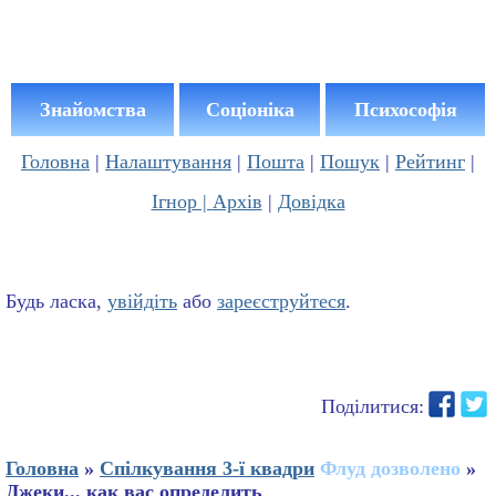
Знайомства
Соціоніка
Психософія
Головна
|
Налаштування
|
Пошта
|
Пошук
|
Рейтинг
|
Ігнор |
Архів
|
Довідка
Будь ласка,
увійдіть
або
зареєструйтеся
.
Поділитися:
Головна
»
Спілкування 3-ї квадри
Флуд дозволено
»
Джеки... как вас определить