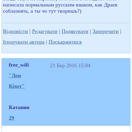
написала нормальным русским языком, как Драев
соблазнять, а ты чо тут творишь?)
Відповісти
|
Редагувати
|
Подякувати
|
Заперечити
|
Ігнорувати автора
|
Поскаржитися
free_wifi
21 Бер 2016 15:04
"Дон
Кіхот"
Катания
29