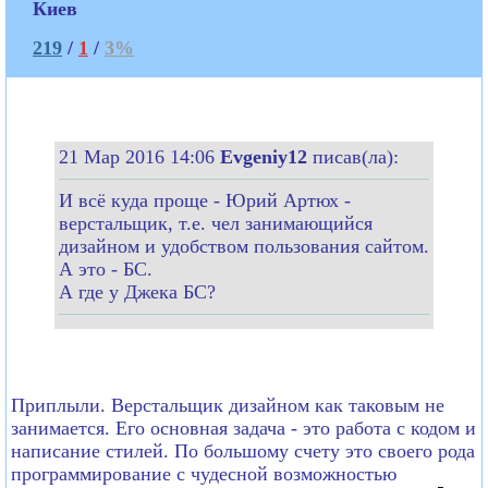
Киев
219
/
1
/
3%
21 Мар 2016 14:06
Evgeniy12
писав(ла):
И всё куда проще - Юрий Артюх -
верстальщик, т.е. чел занимающийся
дизайном и удобством пользования сайтом.
А это - БС.
А где у Джека БС?
Приплыли. Верстальщик дизайном как таковым не
занимается. Его основная задача - это работа с кодом и
написание стилей. По большому счету это своего рода
программирование с чудесной возможностью