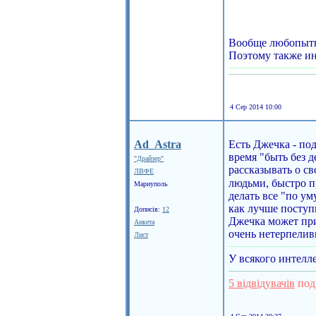
Вообще любопытно
Поэтому также ин
4 Сер 2014 10:00
Ad_Astra
Есть Джечка - под
время "быть без 
"Драйзер"
рассказывать о с
ЛВФЕ
людьми, быстро п
Мариуполь
делать все "по ум
как лучше поступ
Дописів:
12
Джечка может при
Анкета
очень нетерпеливы
Лист
У всякого интелле
5 відвідувачів
под