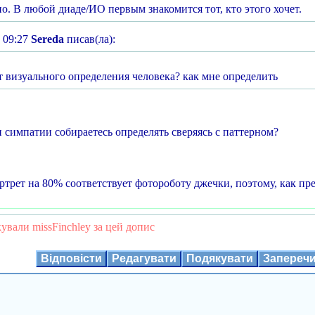
о. В любой диаде/ИО первым знакомится тот, кто этого хочет.
 09:27
Sereda
писав(ла):
т визуального определения человека? как мне определить
и симпатии собираетесь определять сверяясь с паттерном?
ртрет на 80% соответствует фотороботу джечки, поэтому, как пр
ували missFinchley за цей допис
Відповісти
Редагувати
Подякувати
Запереч