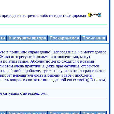
в природе не встречал, либо не идентифицировал
ити
Ігнорувати автора
Поскаржитися
Посилання
, что в принципе справедливо) Непоседливы, не могут долгое
ки. Живо интересуются людьми и отношениями, могут
а по этим темам. Абсолютно легко сходятся с новыми
ри этом очень практичны, даже прагматичны, стараются
о какой-либо проблеме, тут же получит в ответ град советов
стрирует нерешительность в решении своей проблемы,
шать вопрос в соответствии с данной ею схемой))) В целом,
е ситуация с интеллектом...
ити
Ігнорувати автора
Поскаржитися
Посилання