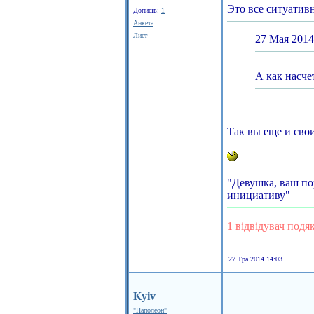
Это все ситуативн
Дописів:
1
Анкета
Лист
27 Мая 2014
А как насче
Так вы еще и сво
"Девушка, ваш по
инициативу"
1 відвідувач
подяк
27 Тра 2014 14:03
Kyiv
"Наполеон"