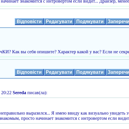
начинает знакомится с интровертом если видит... Драйзер, менее
Відповісти
Редагувати
Подякувати
Запереч
ечКИ? Как вы себя опишите? Характер какой у вас? Если не секр
Відповісти
Редагувати
Подякувати
Запереч
 20:22
Sereda
писав(ла):
неправильно выразился... Я имею ввиду как визуально увидеть э
накомым, просто начинает знакомится с интровертом если видит.