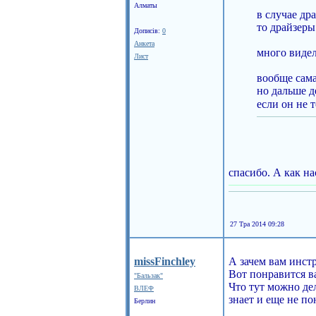
Алматы
в случае дра
то драйзеры
Дописів:
0
Анкета
много видел
Лист
вообще сама
но дальше д
если он не 
спасибо. А как н
27 Тра 2014 09:28
missFinchley
А зачем вам инст
Вот понравится ва
"Бальзак"
Что тут можно де
ВЛЕФ
знает и еще не по
Берлин