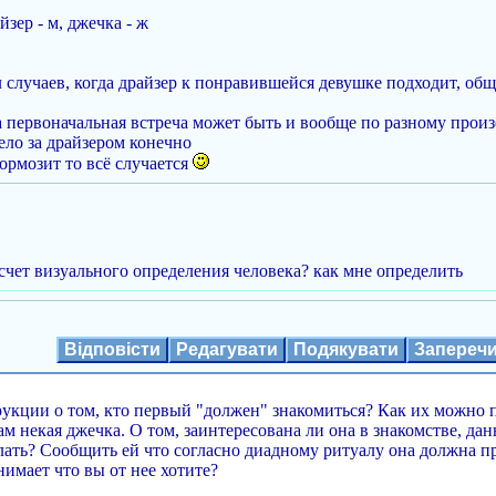
йзер - м, джечка - ж
 случаев, когда драйзер к понравившейся девушке подходит, обща
 первоначальная встреча может быть и вообще по разному произой
ело за драйзером конечно
тормозит то всё случается
асчет визуального определения человека? как мне определить
Відповісти
Редагувати
Подякувати
Запереч
рукции о том, кто первый "должен" знакомиться? Как их можно 
м некая джечка. О том, заинтересована ли она в знакомстве, да
лать? Сообщить ей что согласно диадному ритуалу она должна про
нимает что вы от нее хотите?