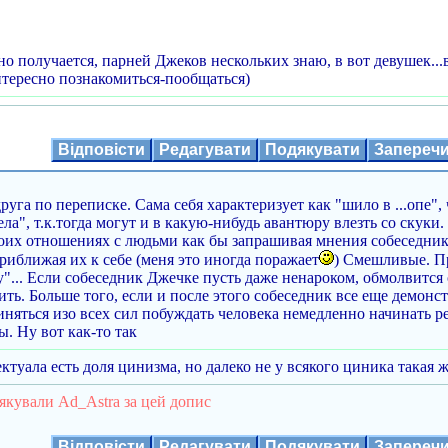
 получается, парней Джеков нескольких знаю, в вот девушек...
тересно познакомиться-пообщаться)
Відповісти
Редагувати
Подякувати
Запереч
руга по переписке. Сама себя характеризует как "шило в ...опе"
дела", т.к.тогда могут и в какую-нибудь авантюру влезть со ску
воих отношениях с людьми как бы запрашивая мнения собеседник
риближая их к себе (меня это иногда поражает
) Смешливые. П
у"... Если собеседник Джечке пусть даже ненароком, обмолвится 
ить. Больше того, если и после этого собеседник все еще демон
няться изо всех сил побуждать человека немедленно начинать ре
. Ну вот как-то так
ктуала есть доля цинизма, но далеко не у всякого циника такая ж
якували Ad_Astra за цей допис
Відповісти
Редагувати
Подякувати
Запереч