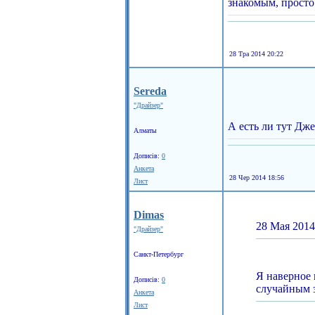
знакомым, просто 
28 Тра 2014 20:22
Sereda
"Драйзер"
А есть ли тут Дж
Алматы
Дописів:
0
Анкета
28 Чер 2014 18:56
Лист
Dimas
28 Мая 2014
"Драйзер"
Санкт-Петербург
Я наверное 
Дописів:
0
случайным з
Анкета
Лист