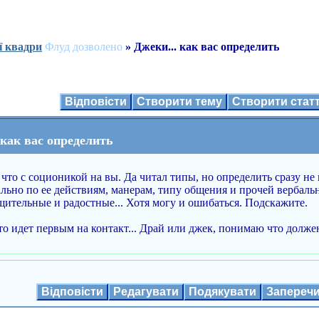
ї квадри
Флуд дозволено
» Джеки... как вас определить
Відповісти
Створити тему
Створити ста
 как вас определить
 что с соционикой на вы. Да читал типы, но определить сразу не 
льно по ее действиям, манерам, типу общения и прочей вербальн
бщительные и радостные... Хотя могу и ошибаться. Подскажите.
о идет первым на контакт... Драй или джек, понимаю что должен 
Відповісти
Редагувати
Подякувати
Запереч