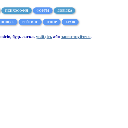
ПСИХОСОФІЯ
ФОРУМ
ДОВІДКА
ПОШУК
РЕЙТИНГ
ІГНОР
АРХІВ
рвісів, будь ласка,
увійдіть
або
зареєструйтеся
.