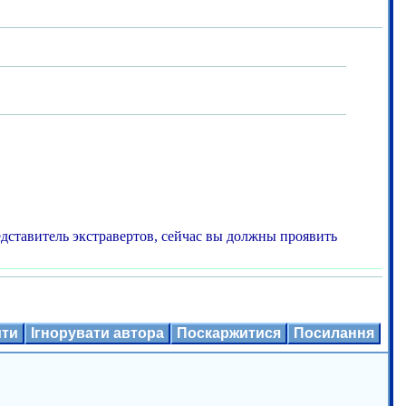
едставитель экстравертов, сейчас вы должны проявить
ити
Ігнорувати автора
Поскаржитися
Посилання