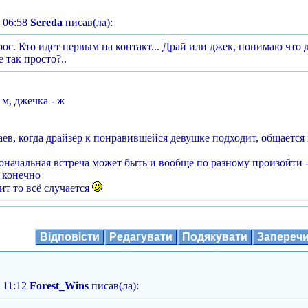
 06:58
Sereda
писав(ла):
ос. Кто идет первым на контакт... Драй или джек, понимаю что д
 так просто?..
 м, джечка - ж
ев, когда драйзер к понравившейся девушке подходит, общается 
начальная встреча может быть и вообще по разному произойти - 
м конечно
ит то всё случается
Відповісти
Редагувати
Подякувати
Запереч
 11:12
Forest_Wins
писав(ла):