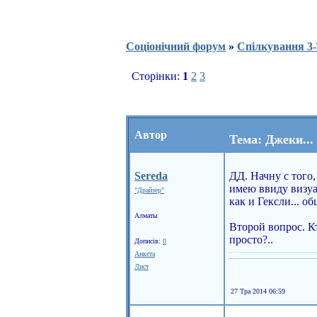
Соціонічний форум
»
Спілкування 3-
Сторінки:
1
2
3
Автор
Тема: Джеки...
Sereda
ДД. Начну с того,
имею ввиду визуа
"Драйзер"
как и Гексли... о
Алматы
Второй вопрос. Кт
просто?..
Дописів:
0
Анкета
Лист
27 Тра 2014 06:59