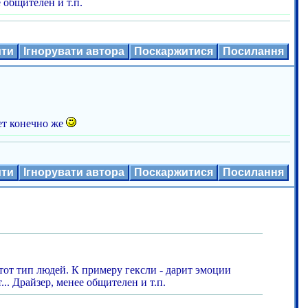
 общителен и т.п.
ити
Ігнорувати автора
Поскаржитися
Посилання
ет конечно же
ити
Ігнорувати автора
Поскаржитися
Посилання
тот тип людей. К примеру гексли - дарит эмоции
.. Драйзер, менее общителен и т.п.