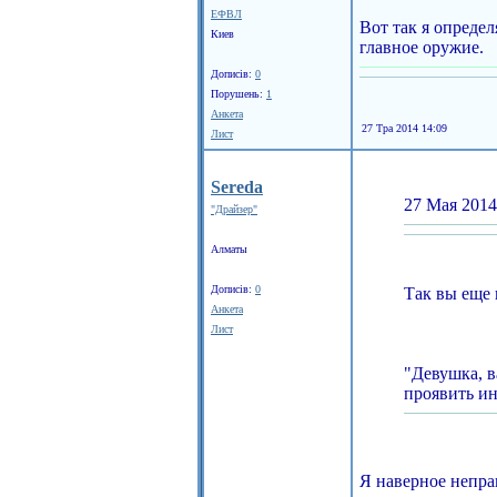
ЕФВЛ
Вот так я опреде
Киев
главное оружие.
Дописів:
0
Порушень:
1
Анкета
27 Тра 2014 14:09
Лист
Sereda
27 Мая 2014
"Драйзер"
Алматы
Дописів:
0
Так вы еще 
Анкета
Лист
"Девушка, в
проявить и
Я наверное непра