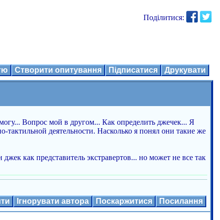
Поділитися:
ттю
Створити опитування
Підписатися
Друкувати
могу... Вопрос мой в другом... Как определить джечек... Я
о-тактильной деятельности. Насколько я понял они такие же
джек как представитель экстравертов... но может не все так
ити
Ігнорувати автора
Поскаржитися
Посилання