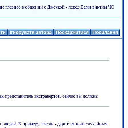
мне главное в общении с Джечкой - перед Вами виктим ЧС
ити
Ігнорувати автора
Поскаржитися
Посилання
ак представитель экстравертов, сейчас вы должны
ип людей. К примеру гексли - дарит эмоции случайным