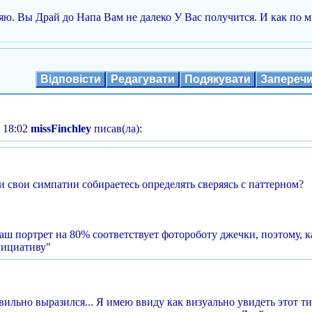
ляю. Вы Драй до Напа Вам не далеко У Вас получится. И как по 
Відповісти
Редагувати
Подякувати
Запереч
 18:02
missFinchley
писав(ла):
и свои симпатии собираетесь определять сверяясь с паттерном?
аш портрет на 80% соответствует фотороботу джечки, поэтому, к
нициативу"
вильно выразился... Я имею ввиду как визуально увидеть этот т