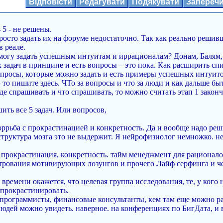
Відповісти
Редагувати
Подякувати
Запереч
 5 - не решены.
росто задать их на форуме недостаточно. Так как реально решив
 реале.
могу задать успешным интуитам и иррационалам? Донам, Балям,
задач в принципе и есть вопросы – это пока. Как расширить спи
вопросы, которые можно задать и есть примеры успешных интуито
то пишите здесь. ЧТо за вопросы и что за люди и как дальше быт
де спрашивать и что спрашивать, то можно считать этап 1 закон
ить все 5 задач. Или вопросов,
оррьба с прокрастинацией и конкретность. Да и вообще надо реш
структура мозга это не выдержит. Я нейрофизиолог немножко. нес
 прокрастинация, конкретность. тайм менеджмент для рационалов
рования мотивирующих лозунгов и прочего Лайф серфинга и че
времени окажется, что целевая группа исследования, те, у кого 
 прокрастинировать.
о программисты, финансовые консультанты, кем там еще можно р
людей можно увидеть. наверное. на конференциях по БигДата, и 