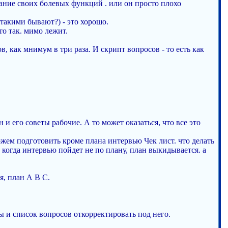
ивание своих болевых функций . или он просто плохо
 такими бывают?) - это хорошо.
то так. мимо лежит.
 как мнимум в три раза. И скрипт вопросов - то есть как
 и его советы рабочие. А то может оказаться, что все это
ожем подготовить кроме плана интервью Чек лист. что делать
о когда интервью пойдет не по плану, план выкидывается. а
я, план А B C.
 и список вопросов откорректировать под него.