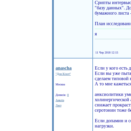
Срипты интервью
"базу данных". Д
бумажного листа 
План исследовани
я
11 Чер 2018 12:15
anascha
Если у кого есть 
Если вы уже пытал
"Дон Кіхот"
сделаем типовой 
А то мне кажеться
Москва
анксиолитики ум
Дописів:
8
холинергической 
Анкета
снижает прокраст
Лист
серотонин тоже б
Если допамин и с
нагрузки.