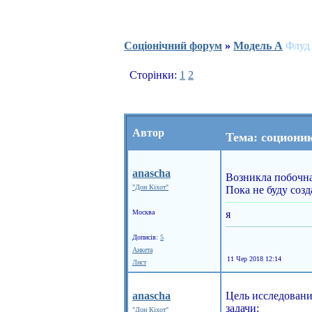
Соціонічний форум
»
Модель А
Флуд
Сторінки:
1
2
Автор
Тема: социони
anascha
Возникла побочная
"Дон Кіхот"
Пока не буду соз
Москва
я
Дописів:
5
Анкета
11 Чер 2018 12:14
Лист
anascha
Цель исследовани
задачи:
"Дон Кіхот"