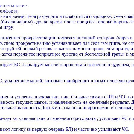
советы такие:
комфорта
памин начнет тебя разрушать и позаботится о здоровье, уменьшая
 (бихеовиаризм) - до. во время. после процесса. или же морить 
ты игру
нижению прокрастинации помогает внешний контроль (упреки и 
свою прокрастинацию устанавливает для себя сам (типа, не сяду
сто рублей первый раз оказывается намного проще, чем принудить
нается пережитое неприятное чувство от бесполезной траты, и мо
ирует БС -блокирует мысли о прошлом и особенно о будущем, п
, ускорение мыслей, которые приобретают прагматическую целе
ция. и усиление прокрастинации. Сильнее связан с ЧИ и ЧЭ, но н
ивность текущих шагов, и нацеленность на конечный результат.
ательная активность.Дофамин - главный нейрогормон и нейромед
ечает за удовольствие от конечного результата , усиливает ЧС и
ают логику (в первую очередь БЛ) и частично усиливают ЧС.