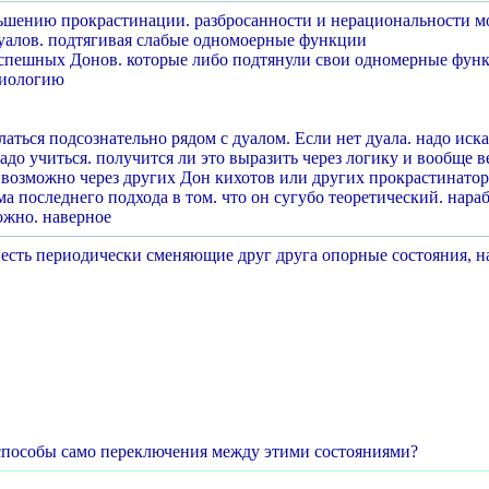
ьшению прокрастинации. разбросанности и нерациональности 
дуалов. подтягивая слабые одномоерные функции
успешных Донов. которые либо подтянули свои одномерные функц
зиологию
латься подсознательно рядом с дуалом. Если нет дуала. надо иск
надо учиться. получится ли это выразить через логику и вообще 
е возможно через других Дон кихотов или других прокрастинатор
ма последнего подхода в том. что он сугубо теоретический. нар
ожно. наверное
 есть периодически сменяющие друг друга опорные состояния, на
 способы само переключения между этими состояниями?