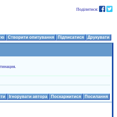
Поділитися:
ттю
Створити опитування
Підписатися
Друкувати
стинация.
ити
Ігнорувати автора
Поскаржитися
Посилання