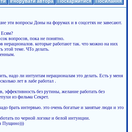
ити
Ігнорувати автора
Поскаржитися
Посилання
шие эти вопросы Доны на форумах и в соцсетях не завесают.
 Есям?
сок вопросов, пока не понятно.
в нерационалов. которые работают так. что можно на них
ь этой теме. ЧТо делать.
ченным.
ить, надо ли интуитам нерационалам это делать. Есть у меня
колько лет в лабе работал .
, эффективность без рутины, желание работать без
пухи из фильма Секрет.
надо брать интервью. это очень богатые и занятые люди и это
аботать по черной логике и белой интуиции.
в Пущино)))