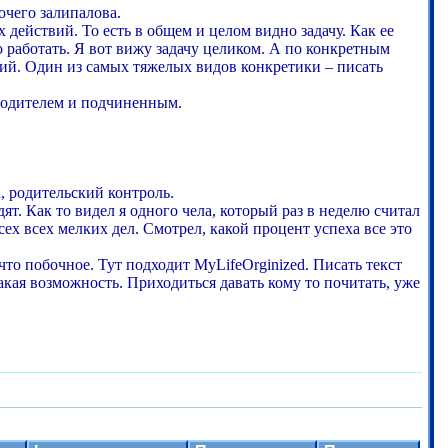
очего залипалова.
х действий. То есть в общем и целом видно задачу. Как ее
о работать. Я вот вижу задачу целиком. А по конкретным
ий. Один из самых тяжелых видов конкретики – писать
оводителем и подчиненным.
, родительский контроль.
 Как то видел я одного чела, который раз в неделю считал
сех всех мелких дел. Смотрел, какой процент успеха все это
что побочное. Тут подходит MyLifeOrginized. Писать текст
такая возможность. Приходиться давать кому то почитать, уже