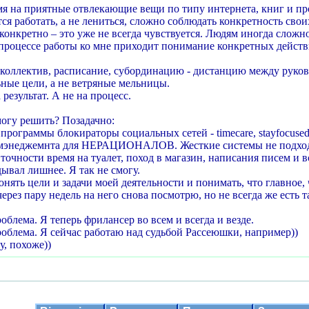
емя на приятные отвлекающие вещи по типу интернета, книг и пр
тся работать, а не лениться, сложно соблюдать конкретность свои
 конкретно – это уже не всегда чувствуется. Людям иногда сложн
 процессе работы ко мне приходит понимание конкретных действ
в коллектив, расписание, субординацию - дистанцию между рук
ьные цели, а не ветряные мельницы.
 результат. А не на процесс.
могу решить? Позадачно:
программы блокираторы социальных сетей - timecare, stayfocused
мэнеджемнта для НЕРАЦИОНАЛОВ. Жесткие системы не подходят.
точности время на туалет, поход в магазин, написания писем и в
ывал лишнее. Я так не смогу.
нять цели и задачи моей деятельности и понимать, что главное, 
через пару недель на него снова посмотрю, но не всегда же есть 
облема. Я теперь фрилансер во всем и всегда и везде.
роблема. Я сейчас работаю над судьбой Рассеюшки, например))
у, похоже))