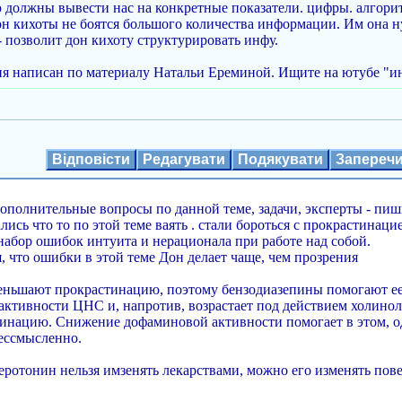
 должны вывести нас на конкретные показатели. цифры. алгор
он кихоты не боятся большого количества информации. Им она ну
- позволит дон кихоту структурировать инфу.
я написан по материалу Натальи Ереминой. Ищите на ютубе "ин
Відповісти
Редагувати
Подякувати
Запереч
дополнительные вопросы по данной теме, задачи, эксперты - пиш
ись что то по этой теме ваять . стали бороться с прокрастинац
набор ошибок интуита и нерационала при работе над собой.
, что ошибки в этой теме Дон делает чаще, чем прозрения
еньшают прокрастинацию, поэтому бензодиазепины помогают ее
активности ЦНС и, напротив, возрастает под действием холино
инацию. Снижение дофаминовой активности помогает в этом, одн
ессмысленно.
еротонин нельзя имзенять лекарствами, можно его изменять пов