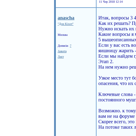
11 Чер 2018 12:14
anascha
Итак, вопросы 3 4
Как их решать? П
"Дон Кіхот"
Нужно искать их в
Какие вопросы я 
Москва
5 вышеописанных 
Если у вас есть 
Дописів:
7
яишницу жарить - 
Анкета
Если мы найдем г
Лист
Этап 2.
На нем нужно реш
Узкое место тут б
опасения, что их 
Ключевые слова -
постоянного мушт
Возможно. к тому 
вам не на форуме
Скорее всего, эт
На потоке таких 