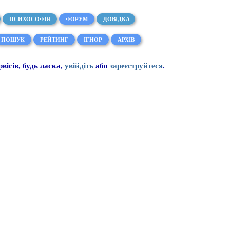
ПСИХОСОФІЯ
ФОРУМ
ДОВІДКА
ПОШУК
РЕЙТИНГ
ІГНОР
АРХІВ
рвісів, будь ласка,
увійдіть
або
зареєструйтеся
.