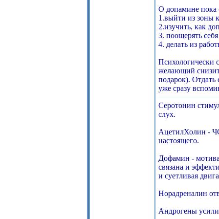
О допамине пока 
1.выйти из зоны 
2.изучить, как до
3. поощерять себя
4. делать из рабо
Психологически с
желающий снизить 
подарок). Отдать 
уже сразу вспоми
Серотонин стимул
слух.
АцетилХолин - ЧС
настоящего.
Дофамин - мотива
связана и эффект
и суетливая двиг
Норадреналин отв
Андрогены усилив