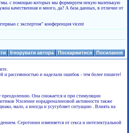
итмы. с помощью которых мы формируем некую маленькую
жна качественная и много, да? А база данных, в отличие от
тервью с экспертом" конференция vicent
ити
Ігнорувати автора
Поскаржитися
Посилання
ите.
ией и рассеянностью и наделали ошибок - тем более пишите!
 преодолению. Она снижается и при стимуляции
литиков Усиление норадреналиновой активности также
ако, мало, а иногда и усугубляет ситуацию . Влиять на
едением. Серотонин изменяется от секса и интелектуальной