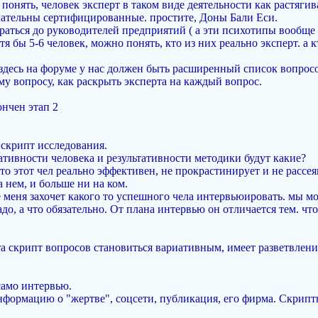
 понять, человек эксперт в таком виде деятельности как растяг
ательны сертифицированные. простите, Доны Бали Еси.
браться до руководителей предприятий ( а эти психотипы вообще
тя бы 5-6 человек, можно понять, кто из них реально эксперт. а к
здесь на форуме у нас должен быть расширенный список вопросов,
му вопросу, как раскрыть эксперта на каждый вопрос.
ончен этап 2
 скрипт исследования.
ативности человека и результативности методики будут какие?
о этот чел реально эффективен, не прокрастинирует и не рассеян
а нем, и больше ни на ком.
е меня захочет какого то успешного чела интервьюировать. мы м
до, а что обязательно. От плана интервью он отличается тем. чт
та скрипт вопросов становиться вариативным, имеет разветвлени
само интервью.
формацию о "жертве", соцсети, публикация, его фирма. Скрипты