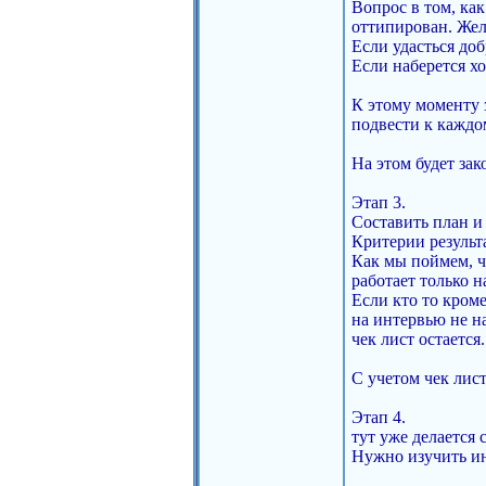
Вопрос в том, как
оттипирован. Жел
Если удасться до
Если наберется хо
К этому моменту 
подвести к каждо
На этом будет зак
Этап 3.
Составить план и
Критерии результ
Как мы поймем, чт
работает только н
Если кто то кром
на интервью не на
чек лист остается.
С учетом чек лис
Этап 4.
тут уже делается 
Нужно изучить ин