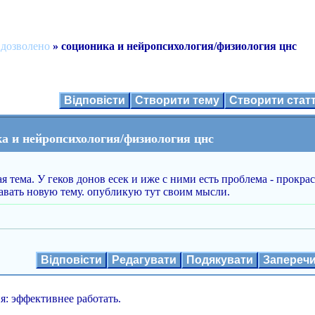
 дозволено
» соционика и нейропсихология/физиология цнс
Відповісти
Створити тему
Створити ста
ка и нейропсихология/физиология цнс
 тема. У геков донов есек и иже с ними есть проблема - прокра
давать новую тему. опубликую тут своим мысли.
Відповісти
Редагувати
Подякувати
Запереч
я: эффективнее работать.