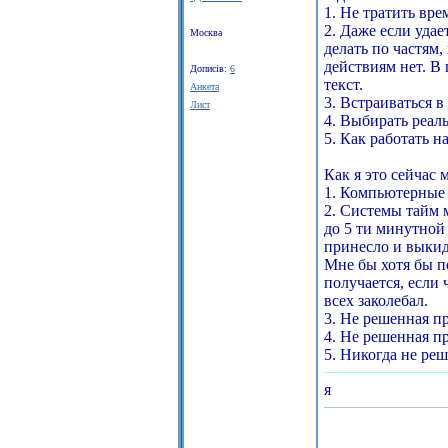
1. Не тратить вр
2. Даже если удае
Москва
делать по частям,
действиям нет. В
Дописів:
6
текст.
Анкета
3. Встраиваться 
Лист
4. Выбирать реал
5. Как работать на
Как я это сейчас 
1. Компьютерные 
2. Системы тайм 
до 5 ти минутной 
принесло и выкид
Мне бы хотя бы по
получается, если 
всех заколебал.
3. Не решенная пр
4. Не решенная п
5. Никогда не реш
я