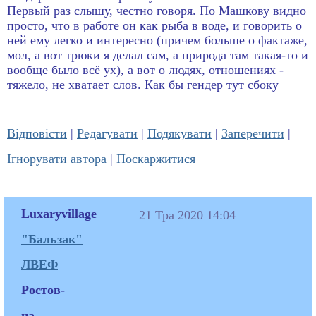
Первый раз слышу, честно говоря. По Машкову видно
просто, что в работе он как рыба в воде, и говорить о
ней ему легко и интересно (причем больше о фактаже,
мол, а вот трюки я делал сам, а природа там такая-то и
вообще было всё ух), а вот о людях, отношениях -
тяжело, не хватает слов. Как бы гендер тут сбоку
Відповісти
|
Редагувати
|
Подякувати
|
Заперечити
|
Ігнорувати автора
|
Поскаржитися
Luxaryvillage
21 Тра 2020 14:04
"Бальзак"
ЛВЕФ
Ростов-
на-