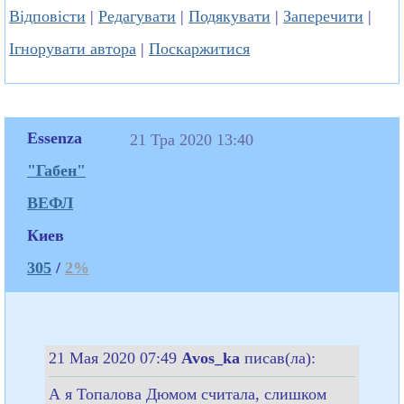
Відповісти
|
Редагувати
|
Подякувати
|
Заперечити
|
Ігнорувати автора
|
Поскаржитися
Essenza
21 Тра 2020 13:40
"Габен"
ВЕФЛ
Киев
305
/
2%
21 Мая 2020 07:49
Avos_ka
писав(ла):
А я Топалова Дюмом считала, слишком