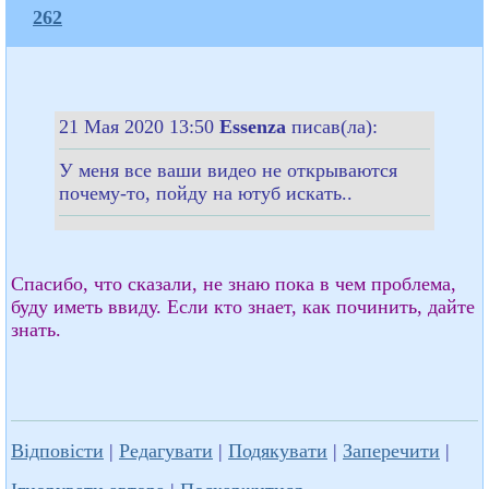
262
21 Мая 2020 13:50
Essenza
писав(ла):
У меня все ваши видео не открываются
почему-то, пойду на ютуб искать..
Спасибо, что сказали, не знаю пока в чем проблема,
буду иметь ввиду. Если кто знает, как починить, дайте
знать.
Відповісти
|
Редагувати
|
Подякувати
|
Заперечити
|