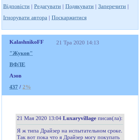
Відповісти
|
Редагувати
|
Подякувати
|
Заперечити
|
Ігнорувати автора
|
Поскаржитися
KalashnikoFF
21 Тра 2020 14:13
"Жуков"
ВФЛЕ
Азов
437
/
2%
21 Мая 2020 13:04
Luxaryvillage
писав(ла):
Я ж типа Драйзер на испытательном сроке.
Так вот пока что я Драйзер могу покупать