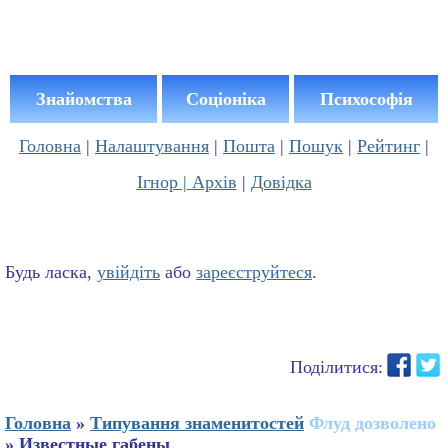
Знайомства
Соціоніка
Психософія
Головна
|
Налаштування
|
Пошта
|
Пошук
|
Рейтинг
|
Ігнор |
Архів
|
Довідка
Будь ласка,
увійдіть
або
зареєструйтеся
.
Поділитися:
Головна
»
Типування знаменитостей
Флуд дозволено
» Известные габены