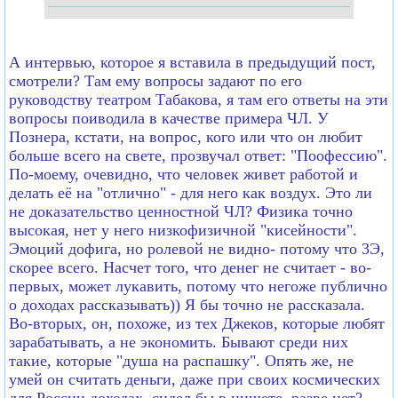
А интервью, которое я вставила в предыдущий пост,
смотрели? Там ему вопросы задают по его
руководству театром Табакова, я там его ответы на эти
вопросы поиводила в качестве примера ЧЛ. У
Познера, кстати, на вопрос, кого или что он любит
больше всего на свете, прозвучал ответ: "Поофессию".
По-моему, очевидно, что человек живет работой и
делать её на "отлично" - для него как воздух. Это ли
не доказательство ценностной ЧЛ? Физика точно
высокая, нет у него низкофизичной "кисейности".
Эмоций дофига, но ролевой не видно- потому что 3Э,
скорее всего. Насчет того, что денег не считает - во-
первых, может лукавить, потому что негоже публично
о доходах рассказывать)) Я бы точно не рассказала.
Во-вторых, он, похоже, из тех Джеков, которые любят
зарабатывать, а не экономить. Бывают среди них
такие, которые "душа на распашку". Опять же, не
умей он считать деньги, даже при своих космических
для России доходах, сидел бы в нищете, разве нет?