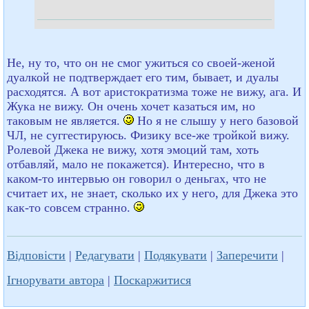
Не, ну то, что он не смог ужиться со своей-женой
дуалкой не подтверждает его тим, бывает, и дуалы
расходятся. А вот аристократизма тоже не вижу, ага. И
Жука не вижу. Он очень хочет казаться им, но
таковым не является.
Но я не слышу у него базовой
ЧЛ, не суггестируюсь. Физику все-же тройкой вижу.
Ролевой Джека не вижу, хотя эмоций там, хоть
отбавляй, мало не покажется). Интересно, что в
каком-то интервью он говорил о деньгах, что не
считает их, не знает, сколько их у него, для Джека это
как-то совсем странно.
Відповісти
|
Редагувати
|
Подякувати
|
Заперечити
|
Ігнорувати автора
|
Поскаржитися