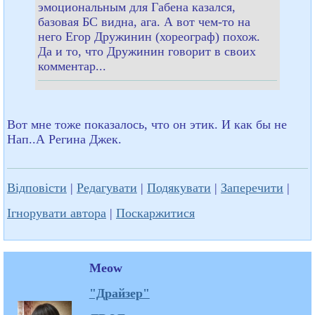
эмоциональным для Габена казался,
базовая БС видна, ага. А вот чем-то на
него Егор Дружинин (хореограф) похож.
Да и то, что Дружинин говорит в своих
комментар...
Вот мне тоже показалось, что он этик. И как бы не
Нап..А Регина Джек.
Відповісти
|
Редагувати
|
Подякувати
|
Заперечити
|
Ігнорувати автора
|
Поскаржитися
Meow
"Драйзер"