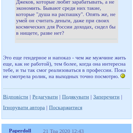
Джеков, которые любят зарабатывать, а не
экономить. Бывают среди них такие,
которые "душа на распашку". Опять же, не
умей он считать деньги, даже при своих
космических для России доходах, сидел бы
в нищете, разве нет?
Это еще гендерное и напоказ - чем же мужчине жить
еще, как не работой), тем более, когда она интересна
тебе, и ты так смог реализоваться в профессии. Пока
не смотрела ролик, на выходных точно посмотрю.
Відповісти
|
Редагувати
|
Подякувати
|
Заперечити
|
Ігнорувати автора
|
Поскаржитися
Paperdoll
21 Тра 2020 12:43