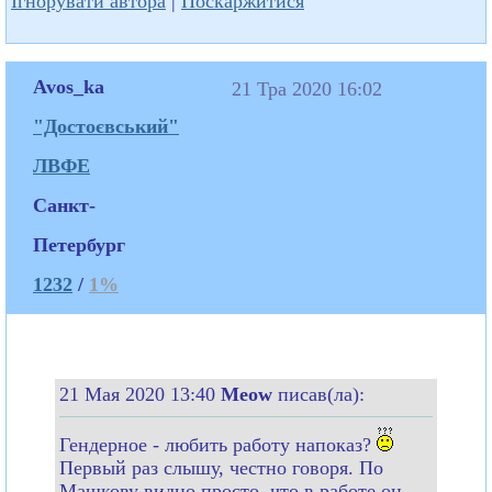
Ігнорувати автора
|
Поскаржитися
Avos_ka
21 Тра 2020 16:02
"Достоєвський"
ЛВФЕ
Санкт-
Петербург
1232
/
1%
21 Мая 2020 13:40
Meow
писав(ла):
Гендерное - любить работу напоказ?
Первый раз слышу, честно говоря. По
Машкову видно просто, что в работе он