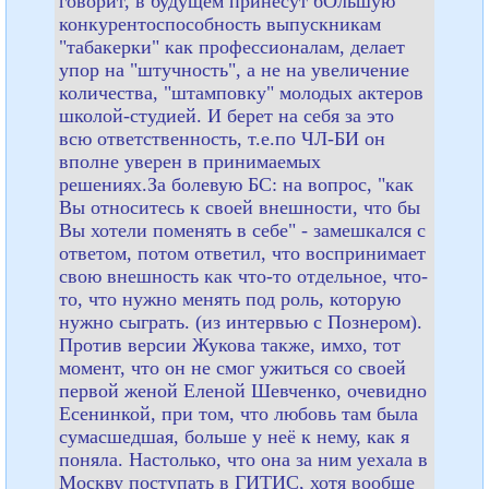
говорит, в будущем принесут бОльшую
конкурентоспособность выпускникам
"табакерки" как профессионалам, делает
упор на "штучность", а не на увеличение
количества, "штамповку" молодых актеров
школой-студией. И берет на себя за это
всю ответственность, т.е.по ЧЛ-БИ он
вполне уверен в принимаемых
решениях.За болевую БС: на вопрос, "как
Вы относитесь к своей внешности, что бы
Вы хотели поменять в себе" - замешкался с
ответом, потом ответил, что воспринимает
свою внешность как что-то отдельное, что-
то, что нужно менять под роль, которую
нужно сыграть. (из интервью с Познером).
Против версии Жукова также, имхо, тот
момент, что он не смог ужиться со своей
первой женой Еленой Шевченко, очевидно
Есенинкой, при том, что любовь там была
сумасшедшая, больше у неё к нему, как я
поняла. Настолько, что она за ним уехала в
Москву поступать в ГИТИС, хотя вообще