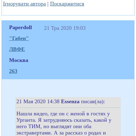
Ігнорувати автора
|
Поскаржитися
Paperdoll
21 Тра 2020 19:03
"Габен"
ЛВФЕ
Москва
263
21 Мая 2020 14:38
Essenza
писав(ла):
Нашла видео, где он с женой в гостях у
Урганта. Я затрудняюсь сказать, какой у
него ТИМ, но выглядят они оба
экстравертами. А за рассказ о родах и