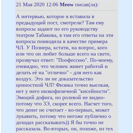
21 Мая 2020 12:06
Meow
писав(ла):
А интервью, которое я вставила в
предыдущий пост, смотрели? Там ему
вопросы задают по его руководству
театром Табакова, я там его ответы на эти
вопросы поиводила в качестве примера
ЧЛ. У Познера, кстати, на вопрос, кого
или что он любит больше всего на свете,
прозвучал ответ: "Поофессию". По-моему,
очевидно, что человек живет работой и
делать её на "отлично" - для него как
воздух. Это ли не доказательство
ценностной ЧЛ? Физика точно высокая,
нет у него низкофизичной "кисейности".
Эмоций дофига, но ролевой не видно-
потому что 3Э, скорее всего. Насчет того,
что денег не считает - во-первых, может
лукавить, потому что негоже публично о
доходах рассказывать)) Я бы точно не
рассказала. Во-вторых, он, похоже, из тех