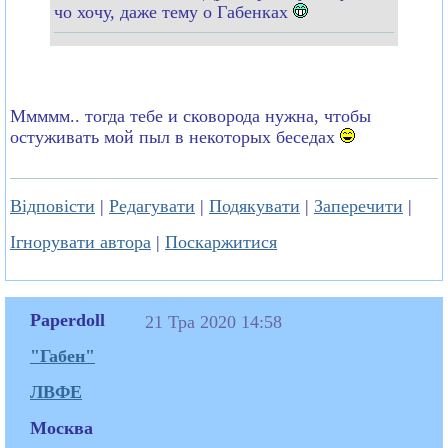
чо хочу, даже тему о Габенках
Ммммм.. тогда тебе и сковорода нужна, чтобы
остуживать мой пыл в некоторых беседах
Відповісти
|
Редагувати
|
Подякувати
|
Заперечити
|
Ігнорувати автора
|
Поскаржитися
Paperdoll
21 Тра 2020 14:58
"Габен"
ЛВФЕ
Москва