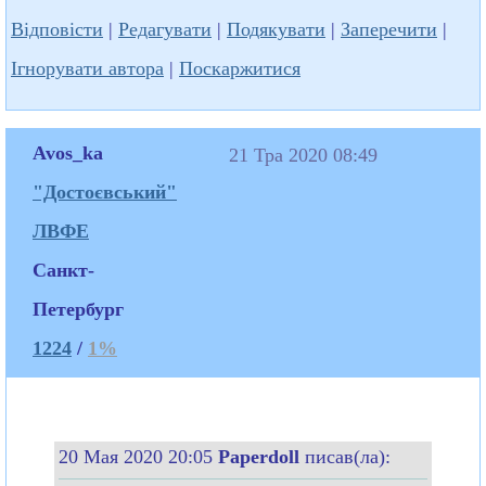
Відповісти
|
Редагувати
|
Подякувати
|
Заперечити
|
Ігнорувати автора
|
Поскаржитися
Avos_ka
21 Тра 2020 08:49
"Достоєвський"
ЛВФЕ
Санкт-
Петербург
1224
/
1%
20 Мая 2020 20:05
Paperdoll
писав(ла):