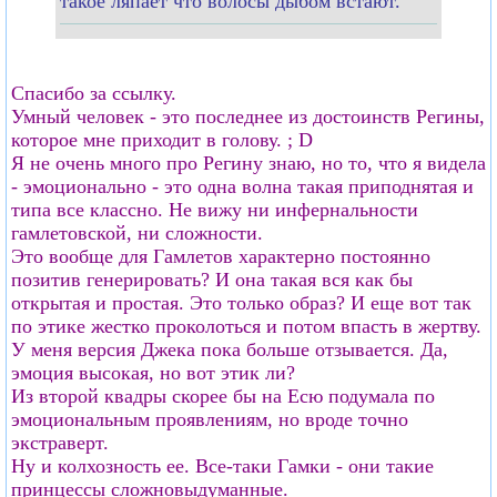
такое ляпает что волосы дыбом встают.
Спасибо за ссылку.
Умный человек - это последнее из достоинств Регины,
которое мне приходит в голову. ; D
Я не очень много про Регину знаю, но то, что я видела
- эмоционально - это одна волна такая приподнятая и
типа все классно. Не вижу ни инфернальности
гамлетовской, ни сложности.
Это вообще для Гамлетов характерно постоянно
позитив генерировать? И она такая вся как бы
открытая и простая. Это только образ? И еще вот так
по этике жестко проколоться и потом впасть в жертву.
У меня версия Джека пока больше отзывается. Да,
эмоция высокая, но вот этик ли?
Из второй квадры скорее бы на Есю подумала по
эмоциональным проявлениям, но вроде точно
экстраверт.
Ну и колхозность ее. Все-таки Гамки - они такие
принцессы сложновыдуманные.