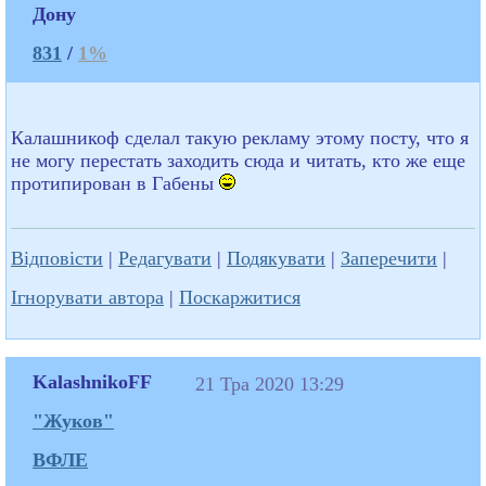
Дону
831
/
1%
Калашникоф сделал такую рекламу этому посту, что я
не могу перестать заходить сюда и читать, кто же еще
протипирован в Габены
Відповісти
|
Редагувати
|
Подякувати
|
Заперечити
|
Ігнорувати автора
|
Поскаржитися
KalashnikoFF
21 Тра 2020 13:29
"Жуков"
ВФЛЕ