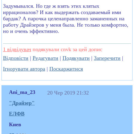
Задумывался. Но где ж взять этих клятых
иррационалов? И как выдержать создаваемый ими
бардак? А парочка целенаправленно заманенных на
работу Драйзеров у меня была. Не только комфортно,
но и очень эффективно.
1 відвідувач
подякували cnvk за цей допис
Відповісти
|
Редагувати
|
Подякувати
|
Заперечити
|
Ігнорувати автора
|
Поскаржитися
Ani_ma_23
20 Чер 2019 21:32
"Драйзер"
ЕЛФВ
Киев