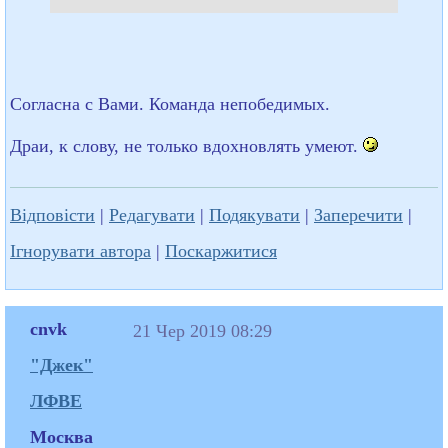
Согласна с Вами. Команда непобедимых.
Драи, к слову, не только вдохновлять умеют.
Відповісти
|
Редагувати
|
Подякувати
|
Заперечити
|
Ігнорувати автора
|
Поскаржитися
cnvk
21 Чер 2019 08:29
"Джек"
ЛФВЕ
Москва