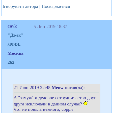
Ігнорувати автора
|
Поскаржитися
cnvk
5 Лип 2019 18:37
"Джек"
ЛФВЕ
Москва
262
21 Июн 2019 22:45
Meow
писав(ла):
А "замуж" и деловое сотрудничество друг
друга исключали в данном случае?
Чот не поняла немного, сорри