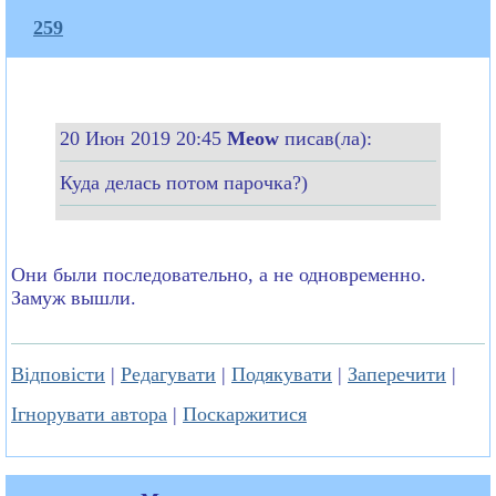
259
20 Июн 2019 20:45
Meow
писав(ла):
Куда делась потом парочка?)
Они были последовательно, а не одновременно.
Замуж вышли.
Відповісти
|
Редагувати
|
Подякувати
|
Заперечити
|
Ігнорувати автора
|
Поскаржитися