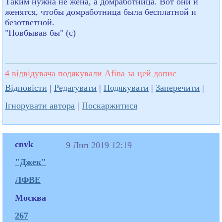
Таким нужна не жена, а домработница. Вот они и
женятся, чтобы домработница была бесплатной и
безответной.
"Повбывав бы" (с)
4 відвідувача
подякували Afina за цей допис
Відповісти
|
Редагувати
|
Подякувати
|
Заперечити
|
Ігнорувати автора
|
Поскаржитися
cnvk
9 Лип 2019 12:19
"Джек"
ЛФВЕ
Москва
267