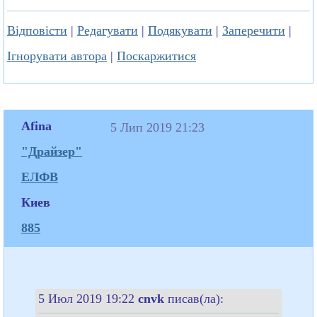
Відповісти
|
Редагувати
|
Подякувати
|
Заперечити
|
Ігнорувати автора
|
Поскаржитися
Afina
5 Лип 2019 21:23
"Драйзер"
ЕЛФВ
Киев
885
5 Июл 2019 19:22
cnvk
писав(ла):