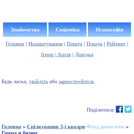
Знайомства
Соціоніка
Психософія
Головна
|
Налаштування
|
Пошта
|
Пошук
|
Рейтинг
|
Ігнор |
Архів
|
Довідка
Будь ласка,
увійдіть
або
зареєструйтеся
.
Поділитися:
Головна
»
Спілкування 3-ї квадри
Флуд дозволено
»
Гамма и бизнес