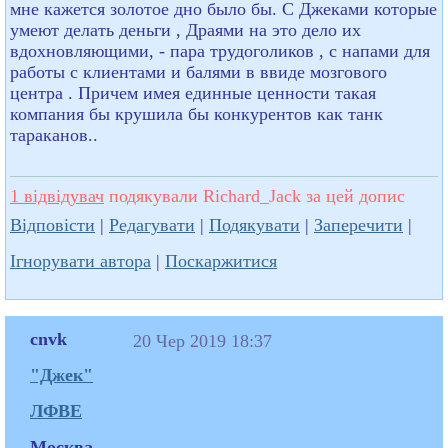
мне кажется золотое дно было бы. С Джеками которые
умеют делать деньги , Драями на это дело их
вдохновляющими, - пара трудоголиков , с напами для
работы с клиентами и балями в ввиде мозгового
центра . Причем имея единные ценности такая
компания бы крушила бы конкурентов как танк
тараканов..
1 відвідувач
подякували Richard_Jack за цей допис
Відповісти
|
Редагувати
|
Подякувати
|
Заперечити
|
Ігнорувати автора
|
Поскаржитися
cnvk
20 Чер 2019 18:37
"Джек"
ЛФВЕ
Москва