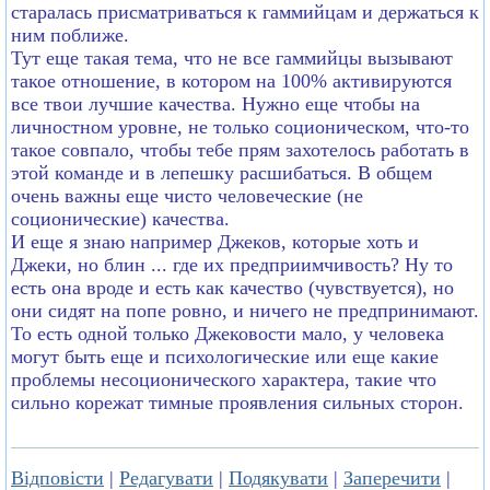
старалась присматриваться к гаммийцам и держаться к
ним поближе.
Тут еще такая тема, что не все гаммийцы вызывают
такое отношение, в котором на 100% активируются
все твои лучшие качества. Нужно еще чтобы на
личностном уровне, не только соционическом, что-то
такое совпало, чтобы тебе прям захотелось работать в
этой команде и в лепешку расшибаться. В общем
очень важны еще чисто человеческие (не
соционические) качества.
И еще я знаю например Джеков, которые хоть и
Джеки, но блин ... где их предприимчивость? Ну то
есть она вроде и есть как качество (чувствуется), но
они сидят на попе ровно, и ничего не предпринимают.
То есть одной только Джековости мало, у человека
могут быть еще и психологические или еще какие
проблемы несоционического характера, такие что
сильно корежат тимные проявления сильных сторон.
Відповісти
|
Редагувати
|
Подякувати
|
Заперечити
|