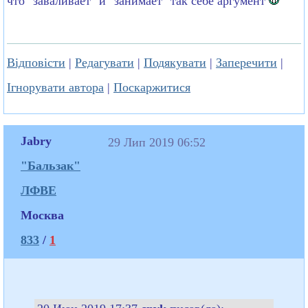
что "заваливает" и "занимает" так себе аргумент
Відповісти
|
Редагувати
|
Подякувати
|
Заперечити
|
Ігнорувати автора
|
Поскаржитися
Jabry
29 Лип 2019 06:52
"Бальзак"
ЛФВЕ
Москва
833
/
1