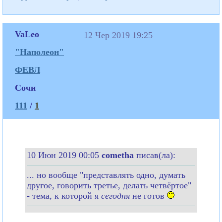
VaLeo
12 Чер 2019 19:25
"Наполеон"
ФЕВЛ
Сочи
111
/
1
10 Июн 2019 00:05
cometha
писав(ла):
... но вообще "представлять одно, думать
другое, говорить третье, делать четвёртое"
- тема, к которой я
сегодня
не готов