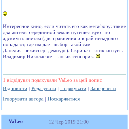
Интересное кино, если читать его как метафору: такие
два жителя серединной земли путешествуют по
адским планетам (для сравнения и в рай ненадолго
попадают, где им дает выбор такой сам
Данелия=режиссер=демиург). Скрипач - этик-интуит.
Владимир Николаевич - логик-сенсорик.
1 відвідувач
подякували VaLeo за цей допис
Відповісти
|
Редагувати
|
Подякувати
|
Заперечити
|
Ігнорувати автора
|
Поскаржитися
VaLeo
12 Чер 2019 21:00