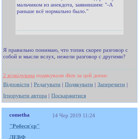
мальчиком из анекдота, заявившим: "-А
раньше всё нормально было."
Я правильно понимаю, что топик скорее разговор с
собой и мысли вслух, нежели разговор с другими?
2 відвідувача
подякували dkm за цей допис
Відповісти
|
Редагувати
|
Подякувати
|
Заперечити
|
Ігнорувати автора
|
Поскаржитися
cometha
14 Чер 2019 11:24
"Робесп'єр"
ЛЕВФ