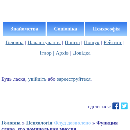
Знайомства
Соціоніка
Психософія
Головна
|
Налаштування
|
Пошта
|
Пошук
|
Рейтинг
|
Ігнор |
Архів
|
Довідка
Будь ласка,
увійдіть
або
зареєструйтеся
.
Поділитися:
Головна
»
Психологія
Флуд дозволено
» Функция
слова, его номинальная миссия