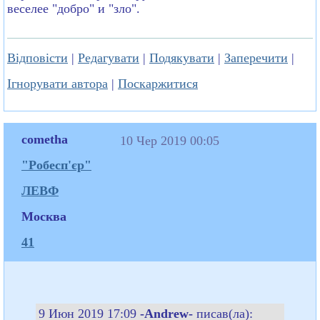
веселее "добро" и "зло".
Відповісти
|
Редагувати
|
Подякувати
|
Заперечити
|
Ігнорувати автора
|
Поскаржитися
cometha
10 Чер 2019 00:05
"Робесп'єр"
ЛЕВФ
Москва
41
9 Июн 2019 17:09
-Andrew-
писав(ла):