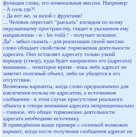
функция слова, его номинальная миссия. Например:
- А соль где?!
- Да вот же, за вазой с фруктами!
... Человек перестаёт "рыскать" взглядом по всему
окружающему пространству, глядит в указанном ему
направлении - и - les voilà ! - получает искомое.
Да! - забыл сказать - для реализации своей миссии
слово обладает свойством: торможения деятельности
адресата. Оно оставляет адресату только узкий
коридор (створ), куда будет направлено его (адресата)
внимание... некоторое время - пока либо адресат не
заметит полезный объект, либо не убедится в его
отсутствии.
Возможны варианты, когда слово предназначено для
извлечения пользы не адресатом, а источником
сообщения - в этом случае присутствие реального
объекта в створе внимания адресата непринципиально
- главное, что общее торможение деятельности
адресата необходимо источнику.
В приведённом выше примере с солонкой возможен
вариант, когда после получения сообщения адресат не