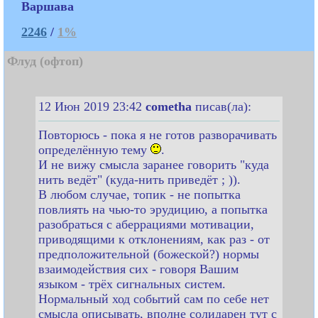
Варшава
2246
/
1%
Флуд (офтоп)
12 Июн 2019 23:42
cometha
писав(ла):
Повторюсь - пока я не готов разворачивать
определённую тему
.
И не вижу смысла заранее говорить "куда
нить ведёт" (куда-нить приведёт ; )).
В любом случае, топик - не попытка
повлиять на чью-то эрудицию, а попытка
разобраться с аберрациями мотивации,
приводящими к отклонениям, как раз - от
предположительной (божеской?) нормы
взаимодействия сих - говоря Вашим
языком - трёх сигнальных систем.
Нормальный ход событий сам по себе нет
смысла описывать, вполне солидарен тут с