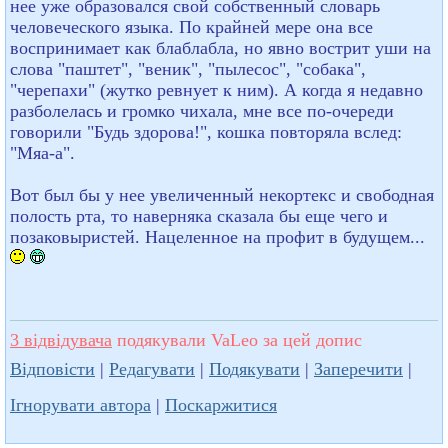
нее уже образовался свой собственный словарь
человеческого языка. По крайней мере она все
воспринимает как блаблабла, но явно вострит уши на
слова "паштет", "веник", "пылесос", "собака",
"черепахи" (жутко ревнует к ним). А когда я недавно
разболелась и громко чихала, мне все по-очереди
говорили "Будь здорова!", кошка повторяла вслед:
"Мяа-а".
Вот был бы у нее увеличенный некортекс и свободная
полость рта, то наверняка сказала бы еще чего и
позаковыристей. Нацеленное на профит в будущем...
3 відвідувача
подякували VaLeo за цей допис
Відповісти
|
Редагувати
|
Подякувати
|
Заперечити
|
Ігнорувати автора
|
Поскаржитися