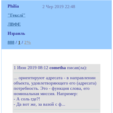
Philia
2 Чер 2019 22:48
"Гекслі"
ЛВФЕ
Израиль
888
/
1
/
2%
1 Июн 2019 08:12
cometha
писав(ла):
... ориентируют адресата - в направлении
объекта, удовлетворяющего его (адресата)
потребность. Это - функция слова, его
номинальная миссия. Например:
- А соль где?!
- Да вот же, за вазой с ф...