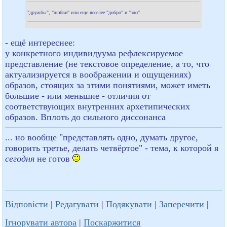
"дружбы", "любви" или еще веселее "добро" и "зло".
- ещё интереснее:
у конкретного индивидуума рефлексируемое
представление (не текстовое определение, а то, что
актуализируется в воображении и ощущениях)
образов, стоящих за этими понятиями, может иметь
большие - или меньшие - отличия от
соответствующих внутренних архетипических
образов. Вплоть до сильного диссонанса
... но вообще "представлять одно, думать другое,
говорить третье, делать четвёртое" - тема, к которой я
сегодня
не готов
Відповісти
|
Редагувати
|
Подякувати
|
Заперечити
|
Ігнорувати автора
|
Поскаржитися