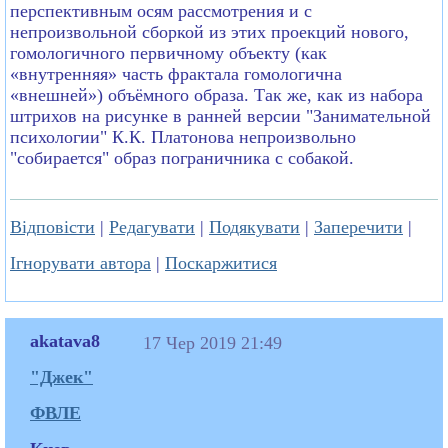
перспективным осям рассмотрения и с
непроизвольной сборкой из этих проекций нового,
гомологичного первичному объекту (как
«внутренняя» часть фрактала гомологична
«внешней») объёмного образа. Так же, как из набора
штрихов на рисунке в ранней версии "Занимательной
психологии" К.К. Платонова непроизвольно
"собирается" образ пограничника с собакой.
Відповісти
|
Редагувати
|
Подякувати
|
Заперечити
|
Ігнорувати автора
|
Поскаржитися
akatava8
17 Чер 2019 21:49
"Джек"
ФВЛЕ