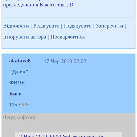
преследования.Как-то так ; D
Відповісти
|
Редагувати
|
Подякувати
|
Заперечити
|
Ігнорувати автора
|
Поскаржитися
akatava8
17 Чер 2019 22:02
"Джек"
ФВЛЕ
Киев
115
/
6%
Флуд (офтоп)
12 Июн 2019 20:00
VaLeo
писав(ла):