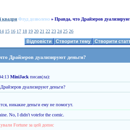
ї квадри
Флуд дозволено
» Правда, что Драйзеров дуализирую
14
15
16
17
18
19
20
21
22
23
24
25
26
Відповісти
Створити тему
Створити ста
 что Драйзеров дуализируют деньги?
04:13
MiniJack
писав(ла):
 Драйзеров дуализируют деньги?
тся, никакие деньги ему не помогут.
ine. No, I didn't votefor the comic.
ували Fortune за цей допис