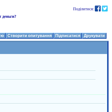
Поділитися:
т деньги?
ттю
Створити опитування
Підписатися
Друкувати