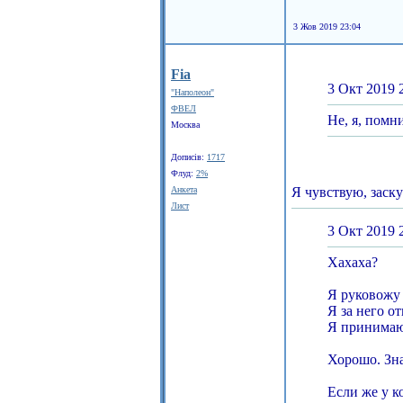
3 Жов 2019 23:04
Fia
3 Окт 2019 
"Наполеон"
ФВЕЛ
Не, я, помн
Москва
Дописів:
1717
Флуд:
2%
Анкета
Я чувствую, заску
Лист
3 Окт 2019 
Хахаха?
Я руковожу
Я за него о
Я принимаю
Хорошо. Зна
Если же у к