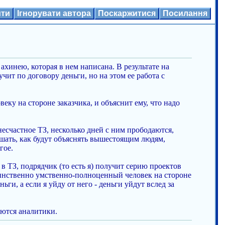
ити
Ігнорувати автора
Поскаржитися
Посилання
ахинею, которая в нем написана. В результате на
чит по договору деньги, но на этом ее работа с
у на стороне заказчика, и объяснит ему, что надо
несчастное ТЗ, несколько дней с ним прободаются,
ешать, как будут объяснять вышестоящим людям,
гое.
 ТЗ, подрядчик (то есть я) получит серию проектов
динственно умственно-полноценный человек на стороне
ги, а если я уйду от него - деньги уйдут вслед за
аются аналитики.