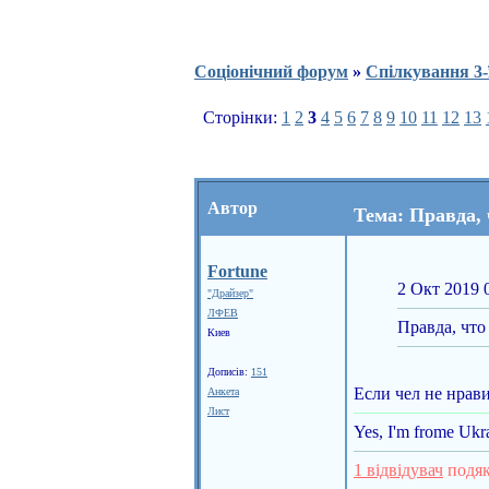
Соціонічний форум
»
Спілкування 3-
Сторінки:
1
2
3
4
5
6
7
8
9
10
11
12
13
Автор
Тема: Правда,
Fortune
2 Окт 2019 
"Драйзер"
ЛФЕВ
Правда, что
Киев
Дописів:
151
Если чел не нрави
Анкета
Лист
Yes, I'm frome Ukra
1 відвідувач
подяк