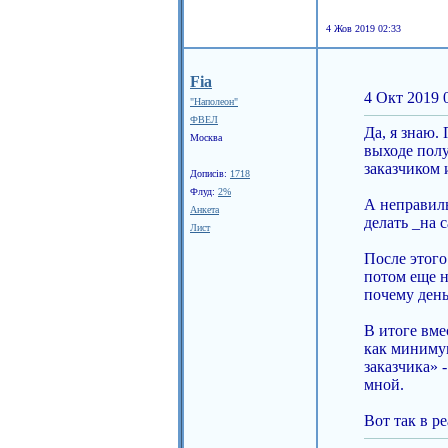
4 Жов 2019 02:33
Fia
4 Окт 2019 
"Наполеон"
ФВЕЛ
Да, я знаю.
Москва
выходе полу
заказчиком 
Дописів:
1718
Флуд:
2%
А неправиль
Анкета
делать _на 
Лист
После этого
потом еще н
почему день
В итоге вме
как минимум
заказчика» 
мной.
Вот так в р