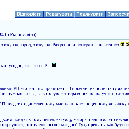
Відповісти
Редагувати
Подякувати
Запереч
00:16
Fia
писав(ла):
 заскучал народ, заскучал. Раз решили поиграть в перетипоз
 кто угодно, только не РП
льный РП это тот, что прочитает ТЗ и начнет выполнять ту ахине
не нужная шняга, за которую контора конечно получит по договор
П поедет к единственному умственно-полноценному человеку на 
вдвоем пойдут к тому интеллектуалу, который написал это несча
роторгуются, потом еще несколько дней будут решать, как буду