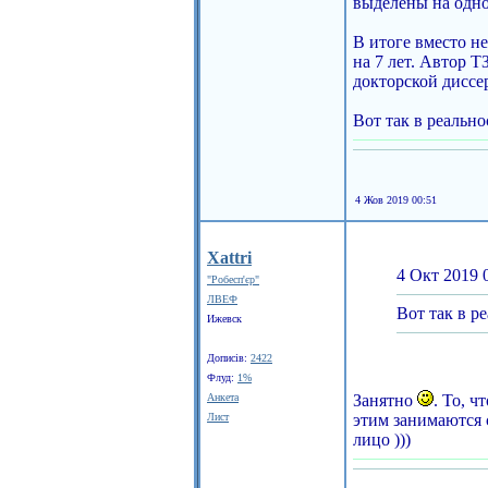
выделены на одно,
В итоге вместо н
на 7 лет. Автор 
докторской диссер
Вот так в реальн
4 Жов 2019 00:51
Xattri
4 Окт 2019 
"Робесп'єр"
ЛВЕФ
Вот так в р
Ижевск
Дописів:
2422
Флуд:
1%
Анкета
Занятно
. То, 
Лист
этим занимаются 
лицо )))