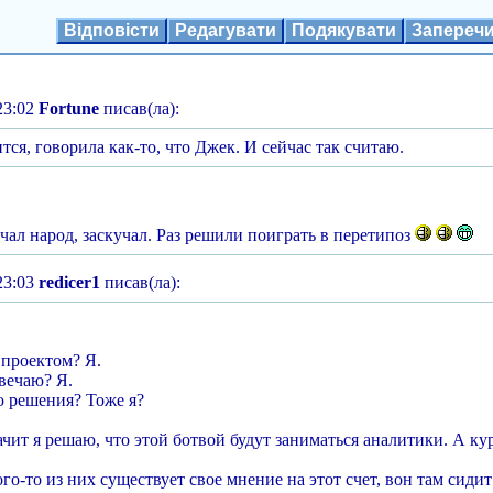
Відповісти
Редагувати
Подякувати
Запереч
23:02
Fortune
писав(ла):
ится, говорила как-то, что Джек. И сейчас так считаю.
чал народ, заскучал. Раз решили поиграть в перетипоз
23:03
redicer1
писав(ла):
 проектом? Я.
твечаю? Я.
 решения? Тоже я?
чит я решаю, что этой ботвой будут заниматься аналитики. А ку
ого-то из них существует свое мнение на этот счет, вон там сиди