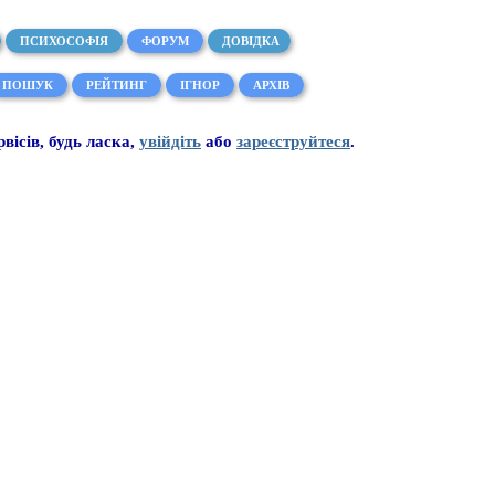
ПСИХОСОФІЯ
ФОРУМ
ДОВІДКА
ПОШУК
РЕЙТИНГ
ІГНОР
АРХІВ
рвісів, будь ласка,
увійдіть
або
зареєструйтеся
.