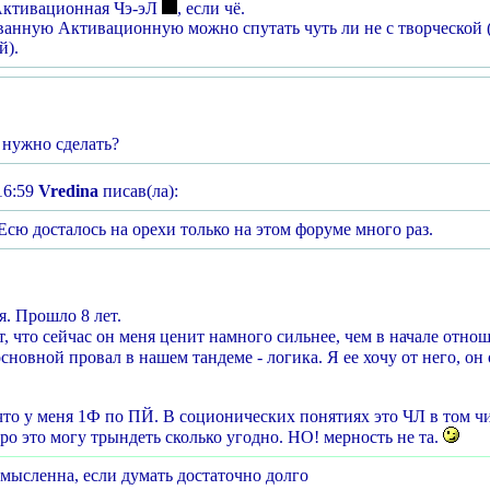
 Активационная Чэ-эЛ
, если чё.
анную Активационную можно спутать чуть ли не с творческой (х
й).
 нужно сделать?
16:59
Vredina
писав(ла):
Есю досталось на орехи только на этом форуме много раз.
я. Прошло 8 лет.
, что сейчас он меня ценит намного сильнее, чем в начале отнош
основной провал в нашем тандеме - логика. Я ее хочу от него, он
что у меня 1Ф по ПЙ. В соционических понятиях это ЧЛ в том чи
ро это могу трындеть сколько угодно. НО! мерность не та.
мысленна, если думать достаточно долго