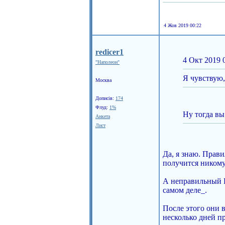
4 Жов 2019 00:22
redicer1
4 Окт 2019 
"Наполеон"
Я чувствую,
Москва
Дописів:
174
Флуд:
1%
Ну тогда вы
Анкета
Лист
Да, я знаю. Прави
получится никому 
А неправильный Р
самом деле_.
После этого они 
несколько дней п