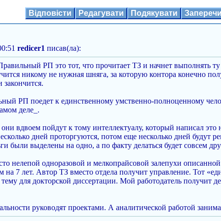
Відповісти
Редагувати
Подякувати
Запереч
00:51
redicer1
писав(ла):
 Правильный РП это тот, что прочитает ТЗ и начнет выполнять ту 
чится никому не нужная шняга, за которую контора конечно полу
и закончится.
ный РП поедет к единственному умственно-полноценному человек
самом деле_.
 они вдвоем пойдут к тому интеллектуалу, который написал это 
есколько дней проторгуются, потом еще несколько дней будут р
ги были выделены на одно, а по факту делаться будет совсем дру
сто нелепой одноразовой и мелкопрайсовой залепухи описанной в
 на 7 лет. Автор ТЗ вместо отдела получит управление. Тот «е
- тему для докторской диссертации. Мой работодатель получит день
еальности руководят проектами. А аналитической работой заним