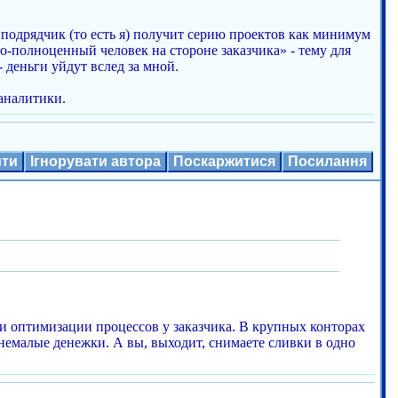
 подрядчик (то есть я) получит серию проектов как минимум
о-полноценный человек на стороне заказчика» - тему для
- деньги уйдут вслед за мной.
аналитики.
ити
Ігнорувати автора
Поскаржитися
Посилання
ю и оптимизации процессов у заказчика. В крупных конторах
немалые денежки. А вы, выходит, снимаете сливки в одно