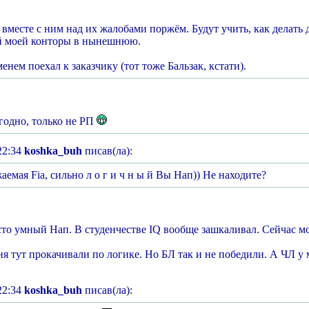
вместе с ним над их жалобами поржём. Будут учить, как делать
 моей конторы в нынешнюю.
енем поехал к заказчику (тот тоже Бальзак, кстати).
угодно, только не РП
22:34
koshka_buh
писав(ла):
жаемая Fia, сильно л о г и ч н ы й Вы Нап)) Не находите?
сто умный Нап. В студенчестве IQ вообще зашкаливал. Сейчас мо
ня тут прокачивали по логике. Но БЛ так и не победили. А ЧЛ у 
22:34
koshka_buh
писав(ла):