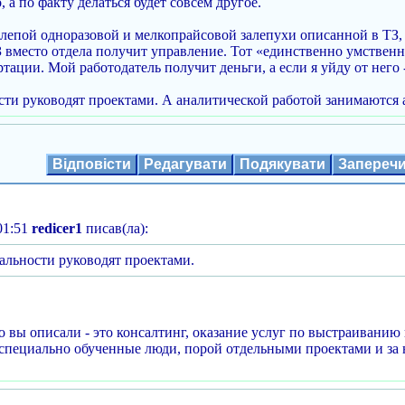
 а по факту делаться будет совсем другое.
елепой одноразовой и мелкопрайсовой залепухи описанной в ТЗ,
ТЗ вместо отдела получит управление. Тот «единственно умственн
тации. Мой работодатель получит деньги, а если я уйду от него 
ости руководят проектами. А аналитической работой занимаются 
Відповісти
Редагувати
Подякувати
Запереч
01:51
redicer1
писав(ла):
еальности руководят проектами.
что вы описали - это консалтинг, оказание услуг по выстраивани
специально обученные люди, порой отдельными проектами и за 