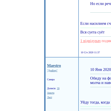
Но если реч
Если насилием сч
Вся суета суёт
1 відвідувач
подяк
10 Січ 2020 11:37
Maestro
10 Янв 2020
"Драйзер"
Обиду на фо
Самара
молча и нав
Дописів:
39
Анкета
Лист
Уйду тогда, когд