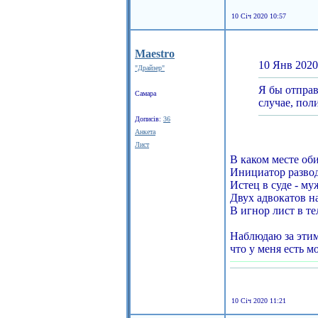
10 Січ 2020 10:57
Maestro
10 Янв 2020
"Драйзер"
Я бы отправ
Самара
случае, пол
Дописів:
36
Анкета
Лист
В каком месте об
Инициатор развод
Истец в суде - му
Двух адвокатов н
В игнор лист в те
Наблюдаю за этим
что у меня есть 
10 Січ 2020 11:21