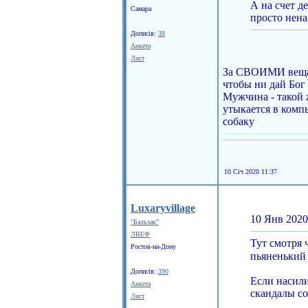
А на счет д
Самара
просто нена
Дописів:
38
Анкета
Лист
За СВОИМИ вещам
чтобы ни дай Бог
Мужчина - такой 
утыкается в компь
собаку
10 Січ 2020 11:37
Luxaryvillage
10 Янв 2020
"Бальзак"
ЛВЕФ
Тут смотря 
Ростов-на-Дону
пьяненький 
Дописів:
390
Если насили
Анкета
скандалы со
Лист