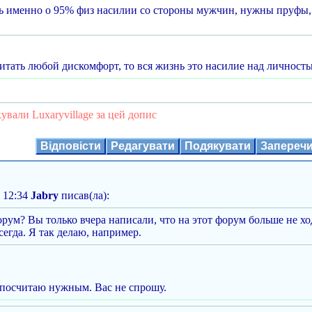
ь именно о 95% физ насилии со стороны мужчин, нужны пруфы, 
итать любой дискомфорт, то вся жизнь это насилие над личност
ували Luxaryvillage за цей допис
Відповісти
Редагувати
Подякувати
Запереч
 12:34
Jabry
писав(ла):
рум? Вы только вчера написали, что на этот форум больше не хо
сегда. Я так делаю, например.
а посчитаю нужным. Вас не спрошу.