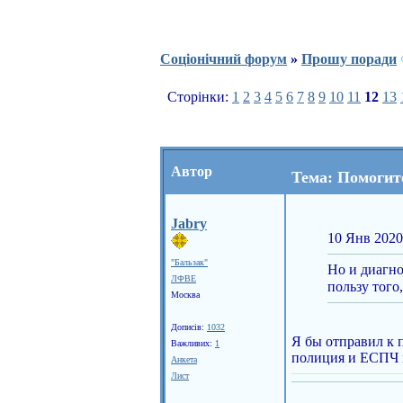
Соціонічний форум
»
Прошу поради
Сторінки:
1
2
3
4
5
6
7
8
9
10
11
12
13
Автор
Тема: Помогит
Jabry
10 Янв 2020
"Бальзак"
Но и диагно
ЛФВЕ
пользу того
Москва
Дописів:
1032
Я бы отправил к 
Важливих:
1
полиция и ЕСПЧ и 
Анкета
Лист