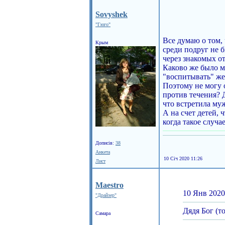
Sovyshek
"Гюго"
Все думаю о том,
Крым
среди подруг не б
через знакомых от
Каково же было мо
"воспитывать" же
Поэтому не могу о
против течения? 
что встретила му
А на счет детей, 
когда такое случа
Дописів:
38
Анкета
10 Січ 2020 11:26
Лист
Maestro
10 Янв 2020
"Драйзер"
Дядя Бог (т
Самара