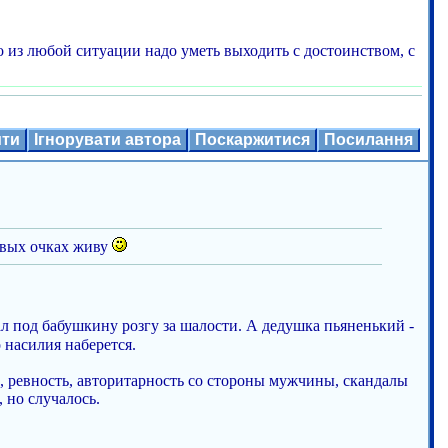
о из любой ситуации надо уметь выходить с достоинством, с
ити
Ігнорувати автора
Поскаржитися
Посилання
зовых очках живу
дал под бабушкину розгу за шалости. А дедушка пьяненький -
 насилия наберется.
, ревность, авторитарность со стороны мужчины, скандалы
 но случалось.