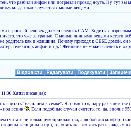
етей, что разбили айфон или погрызли провод ноута. Ну, тут вы 
вижу, когда такое случается с моими вещами!
и взрослый человек должен следить САМ. Ходить за взрослым 
 ничего, это уже за гранью. С моими личными вещами кстати всё
же родитель как и женщина. Почему приходя к СЕБЕ домой, он н
ютер, телевизор, айфон и т.д.? Женщина не может следить и охра
Відповісти
Редагувати
Подякувати
Запереч
 11:30
Xattri
писав(ла):
что считать "насилием в семье". Я, помнится, пару раз в детств
- под веник
. Если подобные случаи считать, то, да, вполне 9
ем считать не только рукоприкладство, а любой дискомфорт (ко
 стороны женщины и пр.), то, опять же, это хоть раз с каждым в