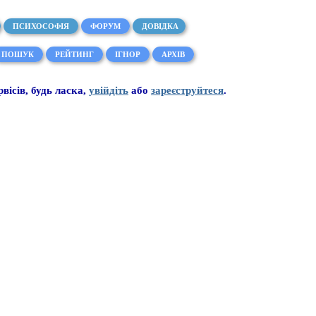
ПСИХОСОФІЯ
ФОРУМ
ДОВІДКА
ПОШУК
РЕЙТИНГ
ІГНОР
АРХІВ
рвісів, будь ласка,
увійдіть
або
зареєструйтеся
.