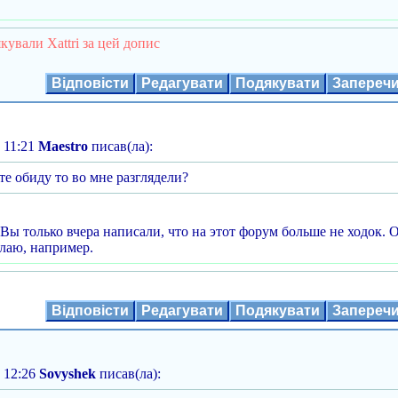
кували Xattri за цей допис
Відповісти
Редагувати
Подякувати
Запереч
 11:21
Maestro
писав(ла):
те обиду то во мне разглядели?
ы только вчера написали, что на этот форум больше не ходок. О
елаю, например.
Відповісти
Редагувати
Подякувати
Запереч
 12:26
Sovyshek
писав(ла):