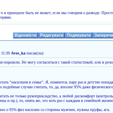
го в принципе быть не может, если мы говорим о разводе. Прост
ерями.
Відповісти
Редагувати
Подякувати
Запереч
 11:39
Avos_ka
писав(ла):
я поразили. Не могу согласиться с такой статистикой, или в ро
итать "насилием в семье". Я, помнится, пару раз в детстве попа
ли подобные случаи считать, то, да, вполне 95% даже физического
итать не только рукоприкладство, а любой дискомфорт (контроль
ы и пр.), то, опять же, это хоть раз с каждым в семейной жизни,
нно о 95% физ насилии со стороны мужчин, нужны пруфы, ага.