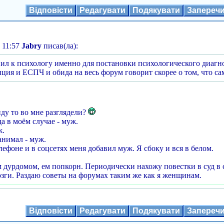
Відповісти
Редагувати
Подякувати
Запереч
 11:57
Jabry
писав(ла):
ил к психологу именно для постановки психологического диагно
иция и ЕСПЧ и обида на весь форум говорит скорее о том, что са
иду то во мне разглядели?
а в моём случае - муж.
ж.
анимал - муж.
лефоне и в соцсетях меня добавил муж. Я сбоку и вся в белом.
 дурдомом, ем попкорн. Периодически нахожу повестки в суд в
мозги. Раздаю советы на форумах таким же как я женщинам.
Відповісти
Редагувати
Подякувати
Запереч