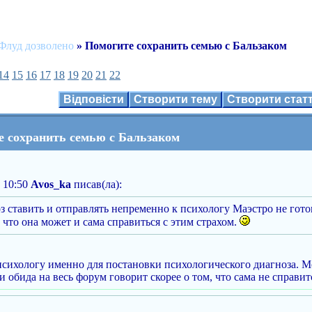
Флуд дозволено
» Помогите сохранить семью с Бальзаком
14
15
16
17
18
19
20
21
22
Відповісти
Створити тему
Створити ста
е сохранить семью с Бальзаком
 10:50
Avos_ka
писав(ла):
з ставить и отправлять непременно к психологу Маэстро не готов
, что она может и сама справиться с этим страхом.
психологу именно для постановки психологического диагноза. Мо
обида на весь форум говорит скорее о том, что сама не справит