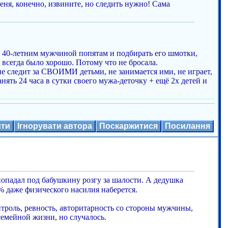
меня, конечно, извините, но следить нужно! Сама
40-летним мужчиной попятам и подбирать его шмотки,
 всегда было хорошо. Потому что не бросала.
е следит за СВОИМИ детьми, не занимается ими, не играет,
нять 24 часа в сутки своего мужа-деточку + ещё 2х детей и
ити
Ігнорувати автора
Поскаржитися
Посилання
е попадал под бабушкину розгу за шалости. А дедушка
5% даже физического насилия наберется.
нтроль, ревность, авторитарность со стороны мужчины,
 семейной жизни, но случалось.