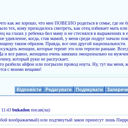
 что как же хорошо, что мне ПОВЕЗЛО родиться в семье, где не
ыло тех, кому приходилось смотреть, как отец избивает мать или
ец на глазах у ребенка бил маму и не стеснялся в выражениях в е
е удивление, когда, став мамой, у меня среди подруг начали появ
нщину таким образом. Правда, все они другой национальности.
суждать женщин, которые терпят это или терпели раньше. Всегда 
Да и все равно, женщина очень завязана эмоционально на мужчи
жчину, который руки не распускает.
что разбили айфон или погрызли провод ноута. Ну, тут вы меня, 
ется с моими вещами!
Відповісти
Редагувати
Подякувати
Запереч
 11:43
bukadon
писав(ла):
обой воображаемый) или подтянутый закон принесут лишь Пирро