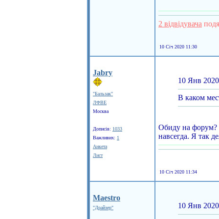
2 відвідувача
подя
10 Січ 2020 11:30
Jabry
10 Янв 2020
"Бальзак"
В каком мес
ЛФВЕ
Москва
Обиду на форум? В
Дописів:
1033
навсегда. Я так д
Важливих:
1
Анкета
Лист
10 Січ 2020 11:34
Maestro
10 Янв 2020
"Драйзер"