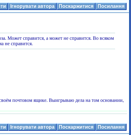
ити
Ігнорувати автора
Поскаржитися
Посилання
за. Может справится, а может не справится. Во всяком
ма не справится.
 своём почтовом ящике. Выигрываю дела на том основании,
ити
Ігнорувати автора
Поскаржитися
Посилання