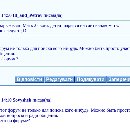
 14:50
Ilf_and_Petrov
писав(ла):
варь месяц. Мать 2 своих детей шарится на сайте знакомств.
 следует ; D
орум не только для поиска кого-нибудь. Можно быть просто учас
бщения.
а форуме?
Відповісти
Редагувати
Подякувати
Запереч
 14:10
Sovyshek
писав(ла):
тот форум не только для поиска кого-нибудь. Можно быть просто
вои вопросы и ради общения.
его на форуме?