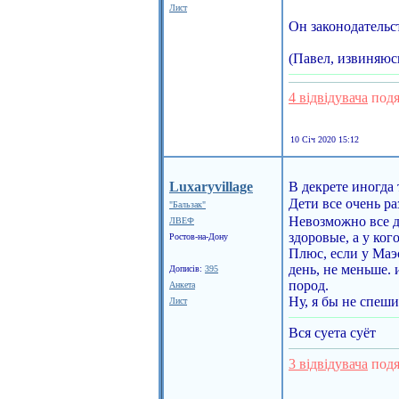
Лист
Он законодательс
(Павел, извиняюсь
4 відвідувача
подя
10 Січ 2020 15:12
Luxaryvillage
В декрете иногда 
Дети все очень р
"Бальзак"
Невозможно все д
ЛВЕФ
здоровые, а у ког
Ростов-на-Дону
Плюс, если у Маэс
день, не меньше. 
Дописів:
395
пород.
Анкета
Ну, я бы не спеш
Лист
Вся суета суёт
3 відвідувача
подя