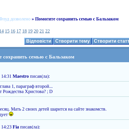
Флуд дозволено
» Помогите сохранить семью с Бальзаком
14
15
16
17
18
19
20
21
22
Відповісти
Створити тему
Створити ста
е сохранить семью с Бальзаком
 14:31
Maestro
писав(ла):
глава 1, параграф второй...
т Рождества Христова? ; D
есяц. Мать 2 своих детей шарится на сайте знакомств.
дует
 14:23
Fia
писав(ла):