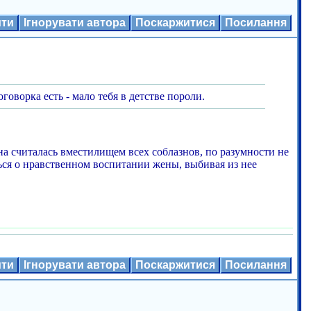
ити
Ігнорувати автора
Поскаржитися
Посилання
говорка есть - мало тебя в детстве пороли.
на считалась вместилищем всех соблазнов, по разумности не
ся о нравственном воспитании жены, выбивая из нее
ити
Ігнорувати автора
Поскаржитися
Посилання