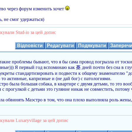
тво через форум изменить хочет
, не смог удержаться)
кували Stud-io за цей допис
Відповісти
Редагувати
Подякувати
Запереч
такие проблемы бывают, что я бы сама провод погрызла от тоски 
азные))) Я первый год вспоминаю как 蘽 дней почти без сна в глу
екреты стандартизировать и подвести к общему знаменателю "дол
о то активные, капризные и (не дай бог) с патологиями.
тро была большая собака, в квартире с двумя детьми, то это вооб
и с прогулкой с детьми это гуляние никак не совместить, потому
ила обвинять Маэстро в том, что она плохо выполняла роль жены,
кували Luxaryvillage за цей допис