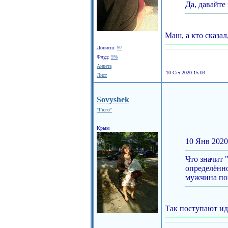
Да, давайте
Маш, а кто сказал
Дописів:
97
Флуд:
5%
Анкета
10 Січ 2020 15:03
Лист
Sovyshek
"Гюго"
Крым
10 Янв 2020
Что значит 
определённо
мужчина пой
Так поступают ид