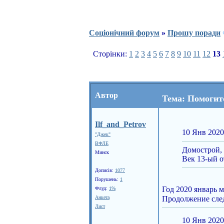
Соціонічний форум
»
Прошу поради
Сторінки:
1
2
3
4
5
6
7
8
9
10
11
12
13
Автор
Тема: Помогит
Ilf_and_Petrov
10 Янв 2020
"Джек"
ВФЛЕ
Домострой, 
Минск
Век 13-ый о
Дописів:
1077
Порушень:
1
Год 2020 январь м
Флуд:
1%
Анкета
Продолжение сле
Лист
10 Янв 2020