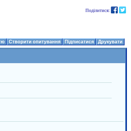
Поділитися:
ттю
Створити опитування
Підписатися
Друкувати