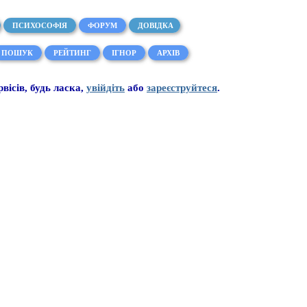
ПСИХОСОФІЯ
ФОРУМ
ДОВІДКА
ПОШУК
РЕЙТИНГ
ІГНОР
АРХІВ
рвісів, будь ласка,
увійдіть
або
зареєструйтеся
.