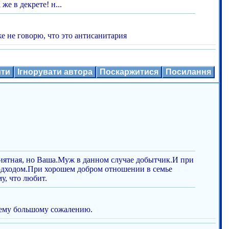
е в декрете! н...
же не говорю, что это антисанитария
ити
Ігнорувати автора
Поскаржитися
Посилання
риятная, но Ваша.Муж в данном случае добытчик.И при
подходом.При хорошем добром отношении в семье
у, что любит.
моему большому сожалению.