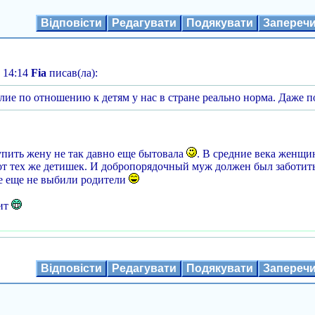
Відповісти
Редагувати
Подякувати
Запереч
 14:14
Fia
писав(ла):
лие по отношению к детям у нас в стране реально норма. Даже по
упить жену не так давно еще бытовала
. В средние века женщи
т тех же детишек. И добропорядочный муж должен был заботить
е еще не выбили родители
бит
Відповісти
Редагувати
Подякувати
Запереч