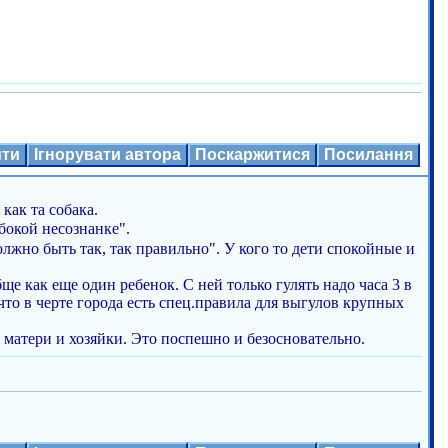
ити
Ігнорувати автора
Поскаржитися
Посилання
как та собака.
бокой несознанке".
жно быть так, так правильно". У кого то дети спокойные и
ще как еще один ребенок. С ней только гулять надо часа 3 в
 что в черте города есть спец.правила для выгулов крупных
 матери и хозяйки. Это поспешно и безосновательно.