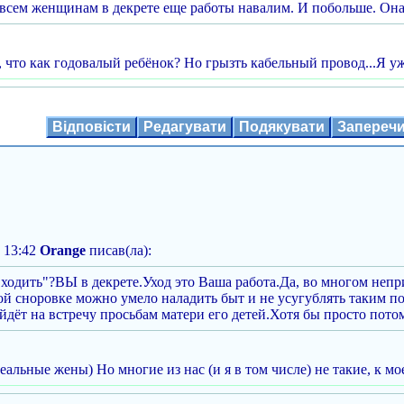
 всем женщинам в декрете еще работы навалим. И побольше. Она ж
, что как годовалый ребёнок? Но грызть кабельный провод...Я у
Відповісти
Редагувати
Подякувати
Запереч
 13:42
Orange
писав(ла):
"ходить"?ВЫ в декрете.Уход это Ваша работа.Да, во многом неп
й сноровке можно умело наладить быт и не усугублять таким 
дёт на встречу просьбам матери его детей.Хотя бы просто потом
еальные жены) Но многие из нас (и я в том числе) не такие, к 