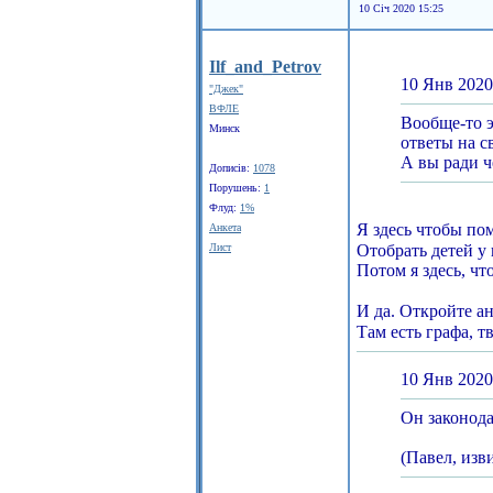
10 Січ 2020 15:25
Ilf_and_Petrov
10 Янв 2020
"Джек"
ВФЛЕ
Вообще-то э
Минск
ответы на с
А вы ради ч
Дописів:
1078
Порушень:
1
Флуд:
1%
Я здесь чтобы по
Анкета
Лист
Отобрать детей у
Потом я здесь, чт
И да. Откройте а
Там есть графа, т
10 Янв 2020
Он законода
(Павел, изв