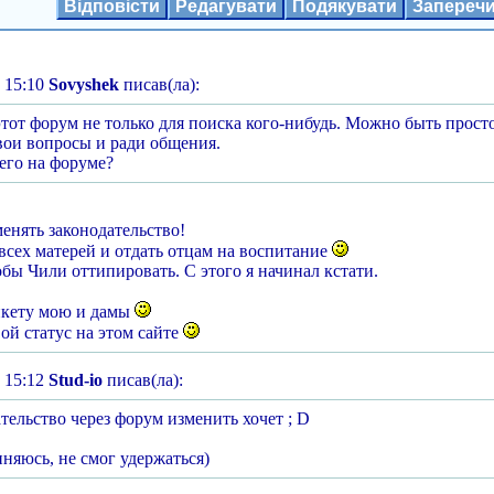
Відповісти
Редагувати
Подякувати
Запереч
 15:10
Sovyshek
писав(ла):
тот форум не только для поиска кого-нибудь. Можно быть просто
вои вопросы и ради общения.
его на форуме?
менять законодательство!
 всех матерей и отдать отцам на воспитание
обы Чили оттипировать. С этого я начинал кстати.
нкету мою и дамы
вой статус на этом сайте
 15:12
Stud-io
писав(ла):
тельство через форум изменить хочет ; D
иняюсь, не смог удержаться)