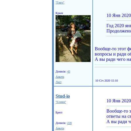
"Гюго"
Крым
10 Янв 2020
Год 2020 ян
Продолжение
Вообще-то этот ф
вопросы и ради о
А вы ради чего н
Дописів:
43
Анкета
10 Січ 2020 15:10
Лист
Stud-io
10 Янв 2020
"Єсенін"
Вообще-то э
Брест
ответы на с
А вы ради ч
Дописів:
228
Анкета