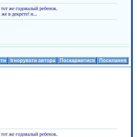
к тот же годовалый ребенок.
е в декрете! н...
ити
Ігнорувати автора
Поскаржитися
Посилання
к тот же годовалый ребенок.