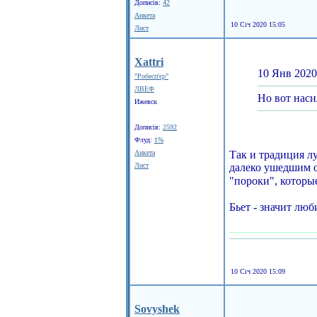
Дописів:
42
Анкета
10 Січ 2020 15:05
Лист
Xattri
10 Янв 2020
"Робесп'єр"
ЛВЕФ
Но вот наси
Ижевск
Дописів:
2592
Флуд:
1%
Анкета
Так и традиция л
Лист
далеко ушедшим о
"пороки", которы
Бьет - значит лю
10 Січ 2020 15:09
Sovyshek