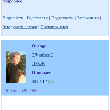
подробнее.
Відповісти
|
Редагувати
|
Подякувати
|
Заперечити
|
Ігнорувати автора
|
Поскаржитися
Orange
"Драйзер"
ЛЕФВ
Николаев
439
/
1
/
2%
30 Гру 2020 00:50