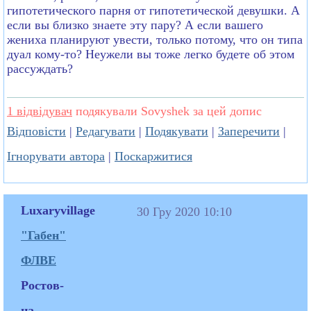
гипотетического парня от гипотетической девушки. А
если вы близко знаете эту пару? А если вашего
жениха планируют увести, только потому, что он типа
дуал кому-то? Неужели вы тоже легко будете об этом
рассуждать?
1 відвідувач
подякували Sovyshek за цей допис
Відповісти
|
Редагувати
|
Подякувати
|
Заперечити
|
Ігнорувати автора
|
Поскаржитися
Luxaryvillage
30 Гру 2020 10:10
"Габен"
ФЛВЕ
Ростов-
на-