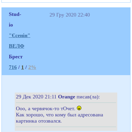
Stud-
29 Гру 2020 22:40
io
"Єсенін"
ВЕЛФ
Брест
716
/
1
/
2%
29 Дек 2020 21:11
Orange
писав(ла):
Ооо, а червячок-то тОчет.
Как хорошо, что кому был адресована
картинка отозвался.