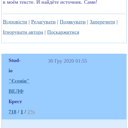
в моём тексте. И найдёте источник. Сами!
Відповісти
|
Редагувати
|
Подякувати
|
Заперечити
|
Ігнорувати автора
|
Поскаржитися
Stud-
30 Гру 2020 01:55
io
"Єсенін"
ВЕЛФ
Брест
718
/
1
/
2%