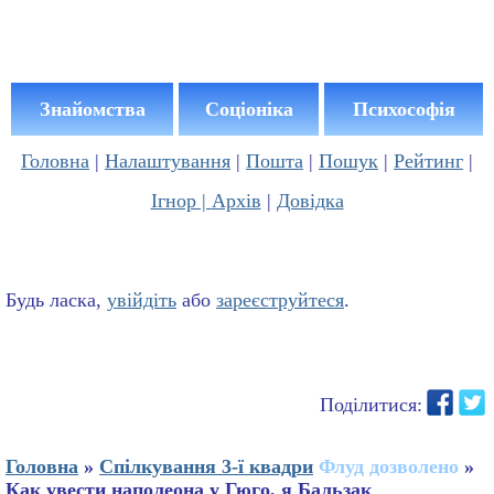
Знайомства
Соціоніка
Психософія
Головна
|
Налаштування
|
Пошта
|
Пошук
|
Рейтинг
|
Ігнор |
Архів
|
Довідка
Будь ласка,
увійдіть
або
зареєструйтеся
.
Поділитися:
Головна
»
Спілкування 3-ї квадри
Флуд дозволено
»
Как увести наполеона у Гюго, я Бальзак