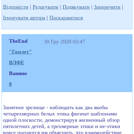
Відповісти
|
Редагувати
|
Подякувати
|
Заперечити
|
Ігнорувати автора
|
Поскаржитися
TheEnd
30 Гру 2020 03:47
"Гамлет"
ВЛФЕ
Ванино
8
Занятное зрелище - наблюдать как два якобы
четырехмерных белых этика фигачат шаблонами
одной плоскости, демонстрируя жизненный обзор
пятилетних детей, а трехмерные этики и не-этики
вовсе пытаются им объяснить, что взаимодействие