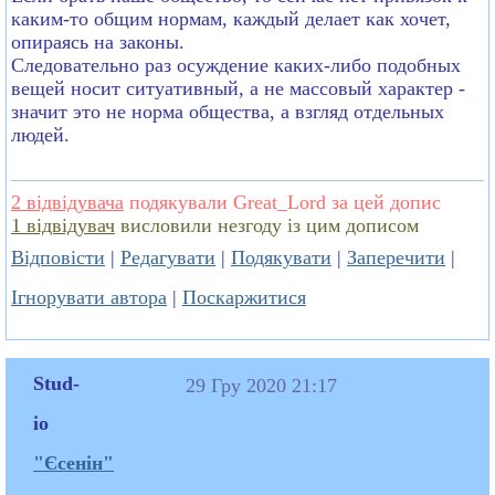
каким-то общим нормам, каждый делает как хочет,
опираясь на законы.
Следовательно раз осуждение каких-либо подобных
вещей носит ситуативный, а не массовый характер -
значит это не норма общества, а взгляд отдельных
людей.
2 відвідувача
подякували Great_Lord за цей допис
1 відвідувач
висловили незгоду із цим дописом
Відповісти
|
Редагувати
|
Подякувати
|
Заперечити
|
Ігнорувати автора
|
Поскаржитися
Stud-
29 Гру 2020 21:17
io
"Єсенін"