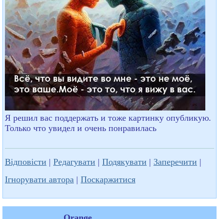
Я решил вас поддержать и тоже картинку опубликую.
Только что увидел и очень понравилась
Відповісти
|
Редагувати
|
Подякувати
|
Заперечити
|
Ігнорувати автора
|
Поскаржитися
Orange