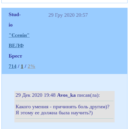
Stud-
29 Гру 2020 20:57
io
"Єсенін"
ВЕЛФ
Брест
714
/
1
/
2%
29 Дек 2020 19:48
Avos_ka
писав(ла):
Какого умения - причинять боль другим)?
Я этому ее должна была научить?)