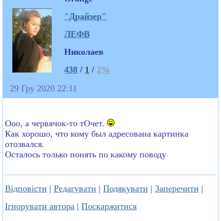
"Драйзер"
ЛЕФВ
Николаев
438
/
1
/
2%
29 Гру 2020 22:11
Ооо, а червячок-то тОчет.
Как хорошо, что кому был адресована картинка
отозвался.
Осталось только понять по какому поводу
Відповісти
|
Редагувати
|
Подякувати
|
Заперечити
|
Ігнорувати автора
|
Поскаржитися