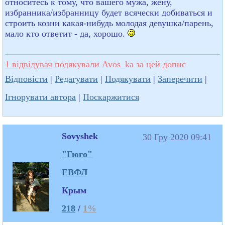
относитесь к тому, что вашего мужа, жену,
избранника/избранницу будет всячески добиваться и
строить козни какая-нибудь молодая девушка/парень,
мало кто ответит - да, хорошо.
1 відвідувач
подякували Avos_ka за цей допис
Відповісти
|
Редагувати
|
Подякувати
|
Заперечити
|
Ігнорувати автора
|
Поскаржитися
Sovyshek
30 Гру 2020 09:41
"Гюго"
ЕВФЛ
Крым
218
/
1%