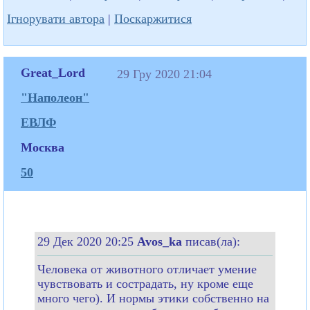
Ігнорувати автора
|
Поскаржитися
Great_Lord
29 Гру 2020 21:04
"Наполеон"
ЕВЛФ
Москва
50
29 Дек 2020 20:25
Avos_ka
писав(ла):
Человека от животного отличает умение
чувствовать и сострадать, ну кроме еще
много чего). И нормы этики собственно на