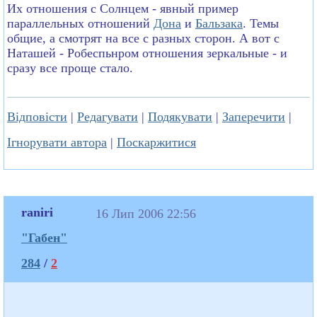
Их отношения с Солнцем - явный пример
параллельных отношений
Дона
и
Бальзака
. Темы
общие, а смотрят на все с разных сторон. А вот с
Наташей - Робеспьнром отношения зеркальные - и
сразу все проще стало.
Відповісти
|
Редагувати
|
Подякувати
|
Заперечити
|
Ігнорувати автора
|
Поскаржитися
raniri
16 Лип 2006 22:56
"Габен"
284
/
2