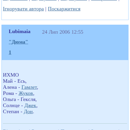
Ігнорувати автора
|
Поскаржитися
Lubimaia
24 Лип 2006 12:55
"Дюма"
1
ИХМО
Май - Есь,
Алена -
Гамлет
,
Рома -
Жуков
,
Ольга - Гексля,
Солнце -
Джек
,
Степан -
Дон
.