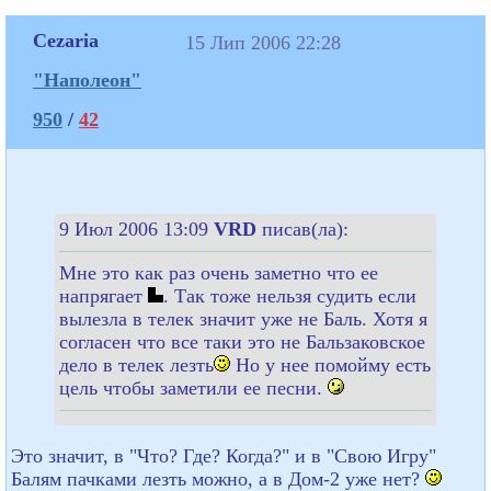
Cezaria
15 Лип 2006 22:28
"Наполеон"
950
/
42
9 Июл 2006 13:09
VRD
писав(ла):
Мне это как раз очень заметно что ее
напрягает
. Так тоже нельзя судить если
вылезла в телек значит уже не Баль. Хотя я
согласен что все таки это не Бальзаковское
дело в телек лезть
Но у нее помойму есть
цель чтобы заметили ее песни.
Это значит, в "Что? Где? Когда?" и в "Свою Игру"
Балям пачками лезть можно, а в Дом-2 уже нет?