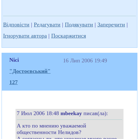
Відповісти
|
Редагувати
|
Подякувати
|
Заперечити
|
Ігнорувати автора
|
Поскаржитися
Nici
16 Лип 2006 19:49
"Достоєвський"
127
7 Июл 2006 18:48
mbeekay
писав(ла):
А кто по мнению уважаемой
общественности Нелидов?
А согласны ли, что ушедшая много ранее