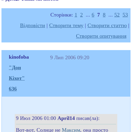
Сторінки:
1
2
...
6
7
8
...
52
53
Відповісти
|
Створити тему
|
Створити статтю
|
Створити опитування
kinofoba
9 Лип 2006 09:20
"Дон
Кіхот"
636
9 Июл 2006 01:00
April14
писав(ла):
Вот-вот, Солнце не
Максим
, она просто