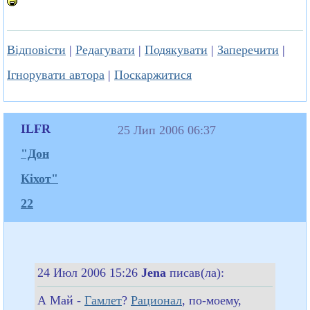
Відповісти
|
Редагувати
|
Подякувати
|
Заперечити
|
Ігнорувати автора
|
Поскаржитися
ILFR
25 Лип 2006 06:37
"Дон
Кіхот"
22
24 Июл 2006 15:26
Jena
писав(ла):
А Май -
Гамлет
?
Рационал
, по-моему,