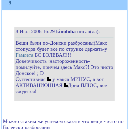
9
8 Июл 2006 16:29
kinofoba
писав(ла):
Вещи были по-Донски разбросаны)Макс
стопудов будет все по струнке держать-у
Гамлета
БС БОЛЕВАЯ!!!
Доверчивость+настороженность-
помилуйте, причем здесь Макс?! Это чисто
Донское! ; D
Суггестивная
у макса МИНУС, а вот
АКТИВАЦИОННАЯ
Дона ПЛЮС, все
сходится!
Можно стаким же успехом сказать что вещи чисто по
Балевски разбросаны