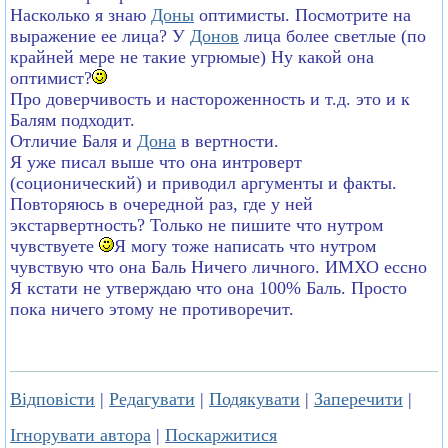
Насколько я знаю
Доны
оптимисты. Посмотрите на
выражение ее лица? У
Донов
лица более светлые (по
крайней мере не такие угрюмые) Ну какой она
оптимист?
Про доверчивость и настороженность и т.д. это и к
Балям подходит.
Отличие Баля и
Дона
в вертности.
Я уже писал выше что она интроверт
(соционический) и приводил аргументы и факты.
Повторяюсь в очередной раз, где у ней
экстарвертность? Только не пишите что нутром
чувствуете
Я могу тоже написать что нутром
чувствую что она Баль Ничего личного. ИМХО ессно
Я кстати не утверждаю что она 100% Баль. Просто
пока ничего этому не противоречит.
Відповісти
|
Редагувати
|
Подякувати
|
Заперечити
|
Ігнорувати автора
|
Поскаржитися