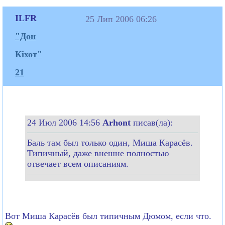
ILFR
25 Лип 2006 06:26
"Дон
Кіхот"
21
24 Июл 2006 14:56
Arhont
писав(ла):
Баль там был только один, Миша Карасёв.
Типичный, даже внешне полностью
отвечает всем описаниям.
Вот Миша Карасёв был типичным Дюмом, если что.