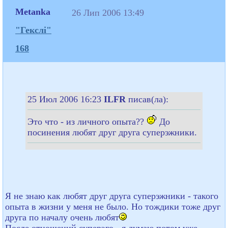
Metanka
26 Лип 2006 13:49
"Гекслі"
168
25 Июл 2006 16:23
ILFR
писав(ла):
Это что - из личного опыта??
До
посинения любят друг друга суперэжники.
Я не знаю как любят друг друга суперэжники - такого
опыта в жизни у меня не было. Но тождики тоже друг
друга по началу очень любят
После отношений суперэго - я думаю потом уже