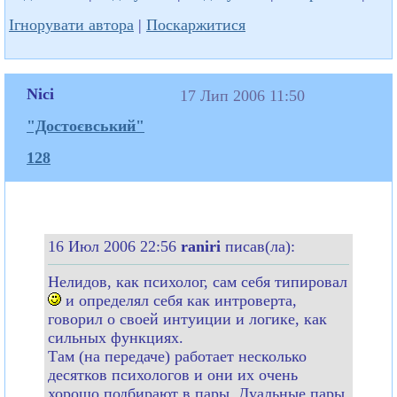
Ігнорувати автора
|
Поскаржитися
Nici
17 Лип 2006 11:50
"Достоєвський"
128
16 Июл 2006 22:56
raniri
писав(ла):
Нелидов, как психолог, сам себя типировал
и определял себя как интроверта,
говорил о своей интуиции и логике, как
сильных функциях.
Там (на передаче) работает несколько
десятков психологов и они их очень
хорошо подбирают в пары. Дуальные пары