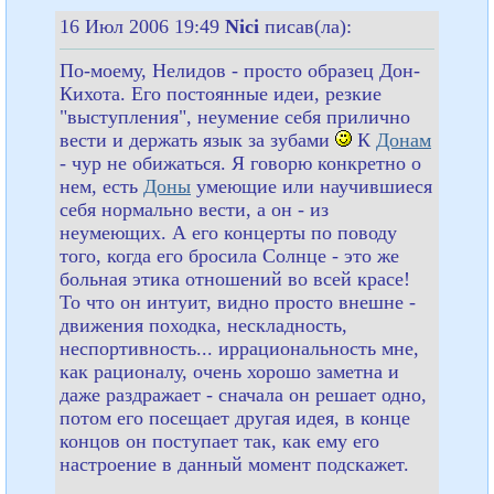
16 Июл 2006 19:49
Nici
писав(ла):
По-моему, Нелидов - просто образец Дон-
Кихота. Его постоянные идеи, резкие
"выступления", неумение себя прилично
вести и держать язык за зубами
К
Донам
- чур не обижаться. Я говорю конкретно о
нем, есть
Доны
умеющие или научившиеся
себя нормально вести, а он - из
неумеющих. А его концерты по поводу
того, когда его бросила Солнце - это же
больная этика отношений во всей красе!
То что он интуит, видно просто внешне -
движения походка, нескладность,
неспортивность... иррациональность мне,
как рационалу, очень хорошо заметна и
даже раздражает - сначала он решает одно,
потом его посещает другая идея, в конце
концов он поступает так, как ему его
настроение в данный момент подскажет.