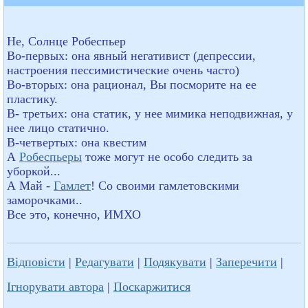
Не, Солнце Робеспьер
Во-первых: она явный негативист (депрессии,
настроения пессимистические очень часто)
Во-вторых: она рационал, Вы посморите на ее
пластику.
В- третьих: она статик, у нее мимика неподвижная, у
нее лицо статично.
В-четвертых: она квестим
А
Робеспьеры
тоже могут не особо следить за
уборкой...
А Май -
Гамлет
! Со своими гамлетовскими
заморочками..
Все это, конечно, ИМХО
Відповісти
|
Редагувати
|
Подякувати
|
Заперечити
|
Ігнорувати автора
|
Поскаржитися