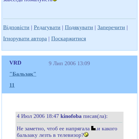
Відповісти
|
Редагувати
|
Подякувати
|
Заперечити
|
Ігнорувати автора
|
Поскаржитися
VRD
9 Лип 2006 13:09
"Бальзак"
11
4 Июл 2006 18:47
kinofoba
писав(ла):
Не заметно, чтоб ее напрягала
.и какого
бальзаку лезть в телевизор?