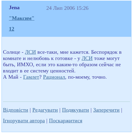
Jena
24 Лип 2006 15:26
"Максим"
12
Солнце -
ЛСИ
все-таки, мне кажется. Беспорядок в
комнате и нелюбовь к готовке - у
ЛСИ
тоже могут
быть, ИМХО, если это каким-то образом сейчас не
входит в ее систему ценностей.
А Май -
Гамлет
?
Рационал
, по-моему, точно.
Відповісти
|
Редагувати
|
Подякувати
|
Заперечити
|
Ігнорувати автора
|
Поскаржитися