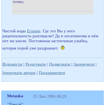
точно.
Чистой воды
Есенин
. Где это Вы у него
рациональность разглядели? Да и негативизма в нём
нет ни капли. Постоянная застенчивая улыбка,
которая порой уже раздражает.
Відповісти
|
Редагувати
|
Подякувати
|
Заперечити
|
Ігнорувати автора
|
Поскаржитися
Metanka
25 Лип 2006 08:29
"Гекслі"