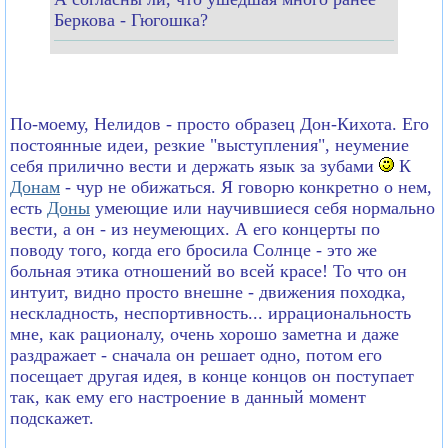
Беркова - Гюгошка?
По-моему, Нелидов - просто образец Дон-Кихота. Его
постоянные идеи, резкие "выступления", неумение
себя прилично вести и держать язык за зубами
К
Донам
- чур не обижаться. Я говорю конкретно о нем,
есть
Доны
умеющие или научившиеся себя нормально
вести, а он - из неумеющих. А его концерты по
поводу того, когда его бросила Солнце - это же
больная этика отношений во всей красе! То что он
интуит, видно просто внешне - движения походка,
нескладность, неспортивность... иррациональность
мне, как рационалу, очень хорошо заметна и даже
раздражает - сначала он решает одно, потом его
посещает другая идея, в конце концов он поступает
так, как ему его настроение в данный момент
подскажет.