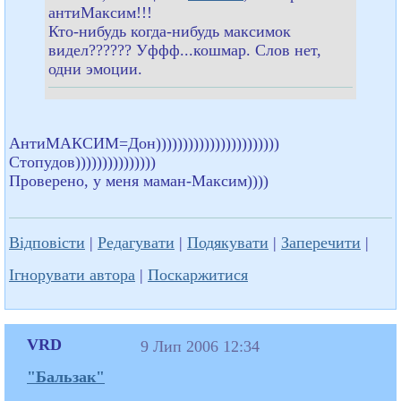
антиМаксим!!!
Кто-нибудь когда-нибудь максимок
видел?????? Уффф...кошмар. Слов нет,
одни эмоции.
АнтиМАКСИМ=Дон)))))))))))))))))))))))
Стопудов)))))))))))))))
Проверено, у меня маман-Максим))))
Відповісти
|
Редагувати
|
Подякувати
|
Заперечити
|
Ігнорувати автора
|
Поскаржитися
VRD
9 Лип 2006 12:34
"Бальзак"