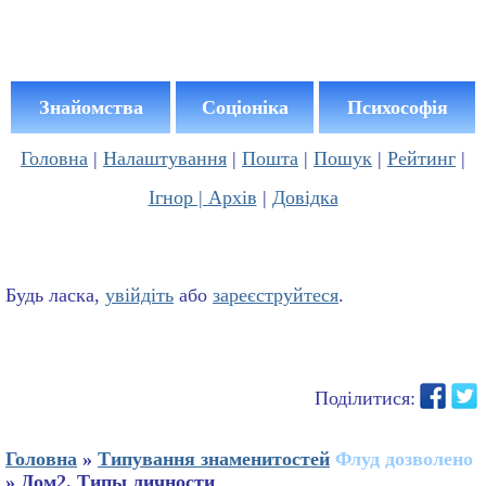
Знайомства
Соціоніка
Психософія
Головна
|
Налаштування
|
Пошта
|
Пошук
|
Рейтинг
|
Ігнор |
Архів
|
Довідка
Будь ласка,
увійдіть
або
зареєструйтеся
.
Поділитися:
Головна
»
Типування знаменитостей
Флуд дозволено
» Дом2. Типы личности