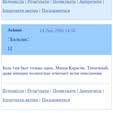
Відповісти
|
Редагувати
|
Подякувати
|
Заперечити
|
Ігнорувати автора
|
Поскаржитися
Arhont
24 Лип 2006 14:56
"Бальзак"
12
Баль там был только один, Миша Карасёв. Типичный,
даже внешне полностью отвечает всем описаниям.
Відповісти
|
Редагувати
|
Подякувати
|
Заперечити
|
Ігнорувати автора
|
Поскаржитися