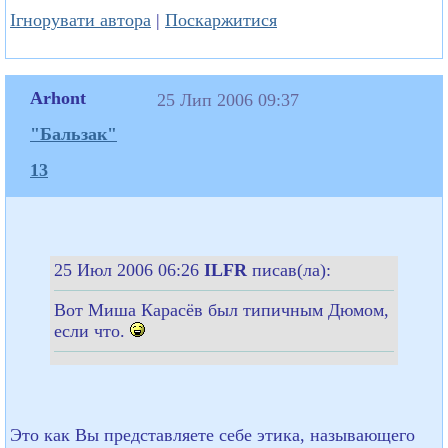
Ігнорувати автора
|
Поскаржитися
Arhont
25 Лип 2006 09:37
"Бальзак"
13
25 Июл 2006 06:26
ILFR
писав(ла):
Вот Миша Карасёв был типичным Дюмом,
если что.
Это как Вы представляете себе этика, называющего