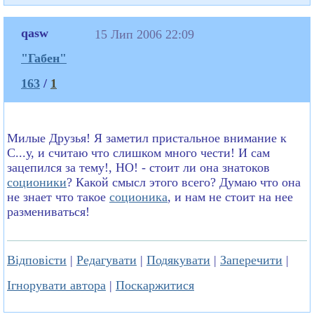
qasw
15 Лип 2006 22:09
"Габен"
163
/
1
Милые Друзья! Я заметил пристальное внимание к
С...у, и считаю что слишком много чести! И сам
зацепился за тему!, НО! - стоит ли она знатоков
соционики
? Какой смысл этого всего? Думаю что она
не знает что такое
соционика
, и нам не стоит на нее
размениваться!
Відповісти
|
Редагувати
|
Подякувати
|
Заперечити
|
Ігнорувати автора
|
Поскаржитися