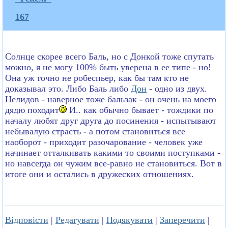
167
Солнце скорее всего Баль, но с Донкой тоже спутать
можно, я не могу 100% быть уверена в ее типе - но!
Она уж точно не робеспьер, как бы там кто не
доказывал это. Либо Баль либо
Дон
- одно из двух.
Нелидов - наверное тоже бальзак - он очень на моего
дядю походит
И.. как обычно бывает - тождики по
началу любят друг друга до посинения - испытывают
небывалую страсть - а потом становиться все
наоборот - приходит разочарование - человек уже
начинает отталкивать какими то своими поступками -
но навсегда он чужим все-равно не становиться. Вот в
итоге они и остались в дружеских отношениях.
Відповісти
|
Редагувати
|
Подякувати
|
Заперечити
|