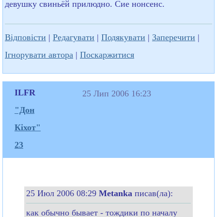
девушку свиньёй прилюдно. Сие нонсенс.
Відповісти
|
Редагувати
|
Подякувати
|
Заперечити
|
Ігнорувати автора
|
Поскаржитися
ILFR
25 Лип 2006 16:23
"Дон
Кіхот"
23
25 Июл 2006 08:29
Metanka
писав(ла):
как обычно бывает - тождики по началу