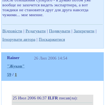
вообще не захочется видеть экспартнера, а вот
тождики не становятся друг для друга навсегда
чужими... мое мнение.
Відповісти
|
Редагувати
|
Подякувати
|
Заперечити
|
Ігнорувати автора
|
Поскаржитися
Rainer
26 Лип 2006 14:54
"Жуков"
59
/
1
25 Июл 2006 06:37
ILFR
писав(ла):