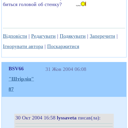
биться головой об стенку?
Відповісти
|
Редагувати
|
Подякувати
|
Заперечити
|
Ігнорувати автора
|
Поскаржитися
BSV66
31 Жов 2004 06:08
"Штірліц"
87
30 Окт 2004 16:58
lyssaveta
писав(ла):