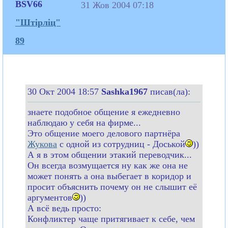
BSV66
31 Жов 2004 07:18
"Штірліц"
89
30 Окт 2004 18:57
Sashka1967
писав(ла):
знаете подобное общение я ежедневно
наблюдаю у себя на фирме...
Это общение моего делового партнёра
Жукова
с одной из сотрудниц - Доськой
))
А я в этом общении этакий переводчик...
Он всегда возмущается ну как же она не
может понять а она выбегает в коридор и
просит объяснить почему он не слышит её
аргументов
))
А всё ведь просто:
Конфликтер чаще притягивает к себе, чем