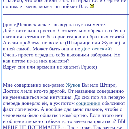
Спасибо, что обьяснили с т.з. Штирла! Если Сергей не
понимает меня, может он поймет Вас.
________________________________________________
[quote]Человек делает вывод на пустом месте.
Действительно грустно. Сознательно обрекать себя на
шатания в темноте без ориентиров и обратных связей.
А если проблема не во мне (Штирлице или Жукове), а
в ней самой. Может быть она и не
Достоевский
?
Очень просто оградить себя высокими заборами. Но
как потом из-за них вылезти?
Вдруг сил или времени не хватит?[/quote)
________________________________________________
Мне совершенно все-равно
Жуков
Вы или Штирл,
Достик я или кто-то другой. От названия совершенно
не уменьшиться моя интуиция. До сих пор я в первую
очередь доверяю ей, а уж потом
соционики
обьясняют
факт логически. А вообще для меня главное, чтобы с
человеком было общаться комфортно. Если этого нет
и общения можно избежать, то зачем напрягаться? ВЫ
МЕНЯ НЕ ПОНИМАЕТЕ, я Вас - тоже. Так зачем же