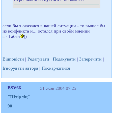
если бы я оказался в вашей ситуации - то вышел бы
из конфликта и... остался при своём мнении
я - Габен
))
Відповісти
|
Редагувати
|
Подякувати
|
Заперечити
|
Ігнорувати автора
|
Поскаржитися
BSV66
31 Жов 2004 07:25
"Штірліц"
90