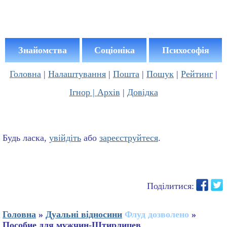
Знайомства
Соціоніка
Психософія
Головна
|
Налаштування
|
Пошта
|
Пошук
|
Рейтинг
|
Ігнор |
Архів
|
Довідка
Будь ласка,
увійдіть
або
зареєструйтеся
.
Поділитися:
Головна
»
Дуальні відносини
Флуд дозволено
»
Пособие для мужчин-Штирлицев