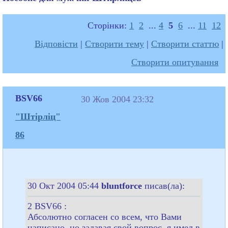
Сторінки:
1
2
...
4
5
6
...
11
12
Відповісти
|
Створити тему
|
Створити статтю
|
Створити опитування
BSV66
30 Жов 2004 23:32
"Штірліц"
86
30 Окт 2004 05:44
bluntforce
писав(ла):
2 BSV66 :
Абсолютно согласен со всем, что Вами
написано, но задавая свой вопрос, я имел в