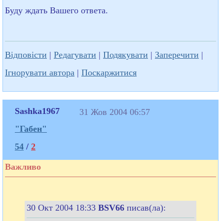
Буду ждать Вашего ответа.
Відповісти
|
Редагувати
|
Подякувати
|
Заперечити
|
Ігнорувати автора
|
Поскаржитися
Sashka1967
31 Жов 2004 06:57
"Габен"
54
/
2
Важливо
30 Окт 2004 18:33
BSV66
писав(ла):