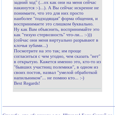
задний ход" (...ох как они на меня сейчас
накинутся :-)...). А Вы сейчас искренне не
понимаете, что это для них просто
наиболее "подходящая" форма общения, и
воспринимаете это слишком буквально.
Ну как Вам объяснить, воспринимайте это
как "тихую стервозность" что-ли... :-)))
(сейчас они меня виртуально разрывают в
клочья зубами...)
Посмотрите на это так; им проще
согласиться с чем угодно, чем сказать "нет"
в открытую. Кажется именно это, кто-то из
"бывших участниц полемики", в одном из
своих постов, назвал "умелой обработкой
напильником"... не помню кто... :-)
Best Regards!
________________________________________________