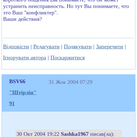
устранить неисправность. Но тут Вы понимаете, что
это Ваш "конфликтер".
Ваши действия?
Відповісти
|
Редагувати
|
Подякувати
|
Заперечити
|
Ігнорувати автора
|
Поскаржитися
BSV66
31 Жов 2004 07:29
"Штірліц"
91
30 Окт 2004 19:22
Sashka1967
писав(ла):