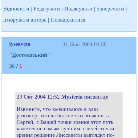
Відповісти
|
Редагувати
|
Подякувати
|
Заперечити
|
Ігнорувати автора
|
Поскаржитися
lyssaveta
31 Жов 2004 04:58
"Достоєвський"
36
/
1
29 Окт 2004 12:52
Mysteria
писав(ла):
Извините, что вмешиваюсь в ваш
разговор, хотела бы кое-что объяснить.
Сергей, с Вашей точки зрения этот путь
кажется не самым лучшим, с моей точки
зрения решение Лиссаветы выглядит по-