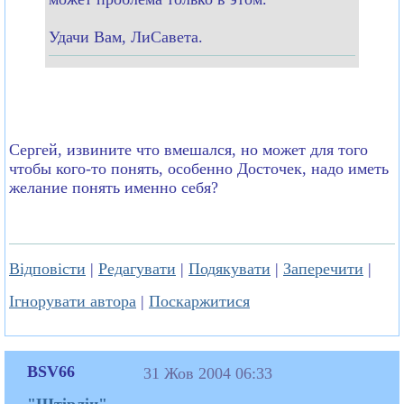
Удачи Вам, ЛиСавета.
Cергей, извините что вмешался, но может для того
чтобы кого-то понять, особенно Досточек, надо иметь
желание понять именно себя?
Відповісти
|
Редагувати
|
Подякувати
|
Заперечити
|
Ігнорувати автора
|
Поскаржитися
BSV66
31 Жов 2004 06:33
"Штірліц"