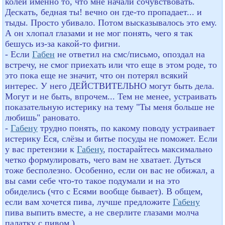
колеи именно то, что мне начали сочувствовать.
Дескать, бедная ты! вечно он где-то пропадает... и
тыды. Просто убивало. Потом высказывалось это ему.
А он хлопал глазами и не мог понять, чего я так
бешусь из-за какой-то фигни.
- Если
Габен
не ответил на смс/письмо, опоздал на
встречу, не смог приехать или что еще в этом роде, то
это пока еще не значит, что он потерял всякий
интерес. У него ДЕЙСТВИТЕЛЬНО могут быть дела.
Могут и не быть, впрочем... Тем не менее, устраивать
показательную истерику на тему "Ты меня больше не
любишь" рановато.
-
Габену
трудно понять, по какому поводу устраивает
истерику Еся, слёзы и битье посуды не поможет. Если
у вас претензии к
Габену
, постарайтесь максимально
четко формулировать, чего вам не хватает. Дуться
тоже бесполезно. Особенно, если он вас не обижал, а
вы сами себе что-то такое подумали и на это
обиделись (что с Есями вообще бывает). В общем,
если вам хочется пива, лучше предложите
Габену
пива выпить вместе, а не сверлите глазами молча
палатку с пивом )