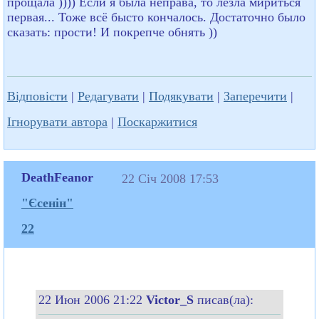
прощала )))) Если я была неправа, то лезла мириться
первая... Тоже всё бысто кончалось. Достаточно было
сказать: прости! И покрепче обнять ))
Відповісти
|
Редагувати
|
Подякувати
|
Заперечити
|
Ігнорувати автора
|
Поскаржитися
DeathFeanor
22 Січ 2008 17:53
"Єсенін"
22
22 Июн 2006 21:22
Victor_S
писав(ла):