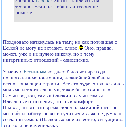
Любишь
Габена
? Значит наплевать на
теорию. Если не любишь и теория не
поможет.
Поздновато наткнулась на тему, но как пожившая с
Еськой не могу не вставить слово.
Оно, правда,
может, уже и не нужно никому, но в тему
интертипных отношений - однозначно.
У меня с
Есениным
когда-то было четыре года
полного взаимопонимания, нежнейшей любви и
всепоглощающей страсти. Все его чудачества казались
милыми и трогательными, такое было солнышко...
Самый родной, самый близкий, самый-самый...
Идеальные отношения, полный комфорт.
Правда, он все это время сидел на маминой шее, не
мог найти работу, не хотел учиться и даже не думал о
создании семьи. (Насколько мне известно, ситуация за
эти годы не изменилась).