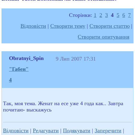
Сторінки:
1
2
3
4
5
6
7
Відповісти
|
Створити тему
|
Створити статтю
|
Створити опитування
Obratnyi_Spin
9 Лип 2007 17:31
"Габен"
4
Так, моя тема. Женат на есе уже 4 года как.. Завтра
почитаю- выскажусь
Відповісти
|
Редагувати
|
Подякувати
|
Заперечити
|