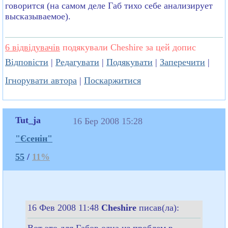
говорится (на самом деле Габ тихо себе анализирует
высказываемое).
6 відвідувачів
подякували Cheshire за цей допис
Відповісти
|
Редагувати
|
Подякувати
|
Заперечити
|
Ігнорувати автора
|
Поскаржитися
Tut_ja
16 Бер 2008 15:28
"Єсенін"
55
/
11%
16 Фев 2008 11:48
Cheshire
писав(ла):
Вот это для Габов одна из проблем в