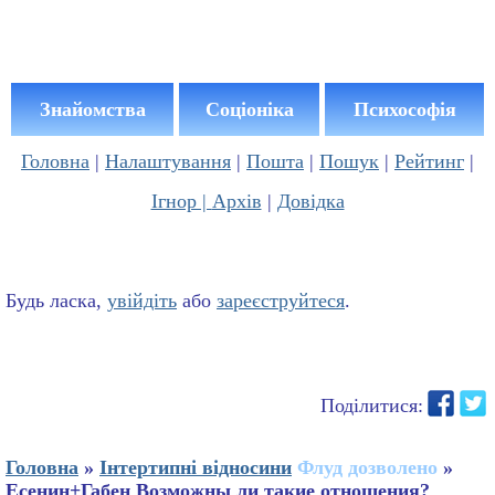
Знайомства
Соціоніка
Психософія
Головна
|
Налаштування
|
Пошта
|
Пошук
|
Рейтинг
|
Ігнор |
Архів
|
Довідка
Будь ласка,
увійдіть
або
зареєструйтеся
.
Поділитися:
Головна
»
Інтертипні відносини
Флуд дозволено
»
Есенин+Габен Возможны ли такие отношения?