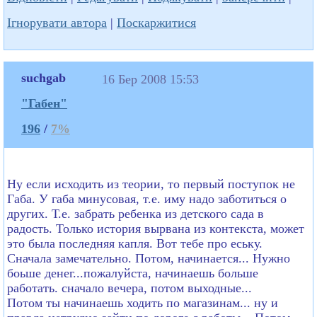
Ігнорувати автора
|
Поскаржитися
suchgab
16 Бер 2008 15:53
"Габен"
196
/
7%
Ну если исходить из теории, то первый поступок не
Габа. У габа минусовая, т.е. иму надо заботиться о
других. Т.е. забрать ребенка из детского сада в
радость. Только история вырвана из контекста, может
это была последняя капля. Вот тебе про еську.
Сначала замечательно. Потом, начинается... Нужно
боьше денег...пожалуйста, начинаешь больше
работать. сначало вечера, потом выходные...
Потом ты начинаешь ходить по магазинам... ну и