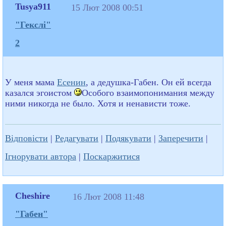
Tusya911
15 Лют 2008 00:51
"Гекслі"
2
У меня мама
Есенин
, а дедушка-Габен. Он ей всегда
казался эгоистом
Особого взаимопонимания между
ними никогда не было. Хотя и ненависти тоже.
Відповісти
|
Редагувати
|
Подякувати
|
Заперечити
|
Ігнорувати автора
|
Поскаржитися
Cheshire
16 Лют 2008 11:48
"Габен"