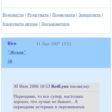
Відповісти
|
Редагувати
|
Подякувати
|
Заперечити
|
Ігнорувати автора
|
Поскаржитися
Rico
11 Лип 2007 13:51
"Жуков"
50
30 Июн 2006 10:53
RedLynx
писав(ла):
Периодами, то все супер, настолько
хорошо, что лучше не бывает.. А
периодами истерики и переживания.