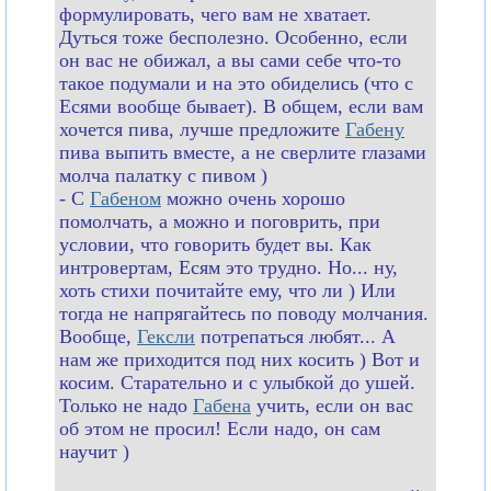
формулировать, чего вам не хватает.
Дуться тоже бесполезно. Особенно, если
он вас не обижал, а вы сами себе что-то
такое подумали и на это обиделись (что с
Есями вообще бывает). В общем, если вам
хочется пива, лучше предложите
Габену
пива выпить вместе, а не сверлите глазами
молча палатку с пивом )
- С
Габеном
можно очень хорошо
помолчать, а можно и поговрить, при
условии, что говорить будет вы. Как
интровертам, Есям это трудно. Но... ну,
хоть стихи почитайте ему, что ли ) Или
тогда не напрягайтесь по поводу молчания.
Вообще,
Гексли
потрепаться любят... А
нам же приходится под них косить ) Вот и
косим. Старательно и с улыбкой до ушей.
Только не надо
Габена
учить, если он вас
об этом не просил! Если надо, он сам
научит )