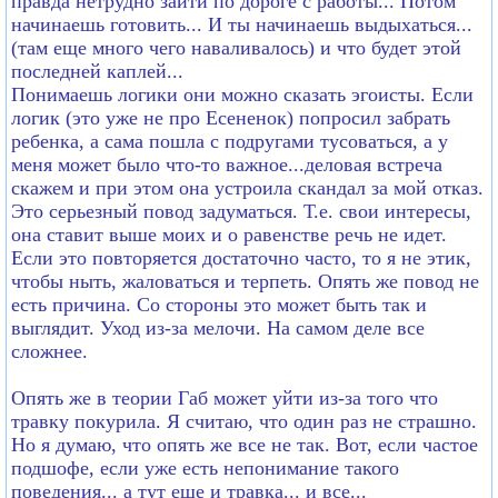
правда нетрудно зайти по дороге с работы... Потом
начинаешь готовить... И ты начинаешь выдыхаться...
(там еще много чего наваливалось) и что будет этой
последней каплей...
Понимаешь логики они можно сказать эгоисты. Если
логик (это уже не про Есененок) попросил забрать
ребенка, а сама пошла с подругами тусоваться, а у
меня может было что-то важное...деловая встреча
скажем и при этом она устроила скандал за мой отказ.
Это серьезный повод задуматься. Т.е. свои интересы,
она ставит выше моих и о равенстве речь не идет.
Если это повторяется достаточно часто, то я не этик,
чтобы ныть, жаловаться и терпеть. Опять же повод не
есть причина. Со стороны это может быть так и
выглядит. Уход из-за мелочи. На самом деле все
сложнее.
Опять же в теории Габ может уйти из-за того что
травку покурила. Я считаю, что один раз не страшно.
Но я думаю, что опять же все не так. Вот, если частое
подшофе, если уже есть непонимание такого
поведения... а тут еще и травка... и все...