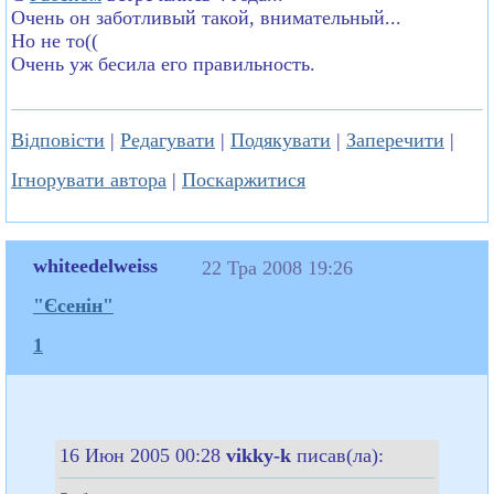
Очень он заботливый такой, внимательный...
Но не то((
Очень уж бесила его правильность.
Відповісти
|
Редагувати
|
Подякувати
|
Заперечити
|
Ігнорувати автора
|
Поскаржитися
whiteedelweiss
22 Тра 2008 19:26
"Єсенін"
1
16 Июн 2005 00:28
vikky-k
писав(ла):