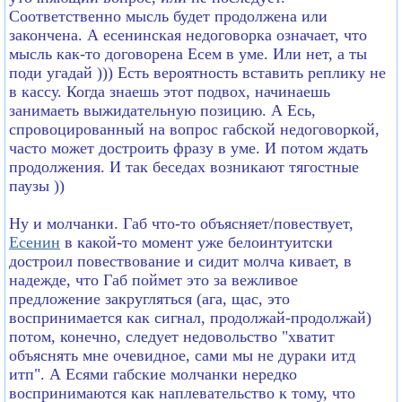
Соответственно мысль будет продолжена или
закончена. А есенинская недоговорка означает, что
мысль как-то договорена Есем в уме. Или нет, а ты
поди угадай ))) Есть вероятность вставить реплику не
в кассу. Когда знаешь этот подвох, начинаешь
занимаеть выжидательную позицию. А Есь,
спровоцированный на вопрос габской недоговоркой,
часто может достроить фразу в уме. И потом ждать
продолжения. И так беседах возникают тягостные
паузы ))
Ну и молчанки. Габ что-то объясняет/повествует,
Есенин
в какой-то момент уже белоинтуитски
достроил повествование и сидит молча кивает, в
надежде, что Габ поймет это за вежливое
предложение закругляться (ага, щас, это
воспринимается как сигнал, продолжай-продолжай)
потом, конечно, следует недовольство "хватит
объяснять мне очевидное, сами мы не дураки итд
итп". А Есями габские молчанки нередко
воспринимаются как наплевательство к тому, что