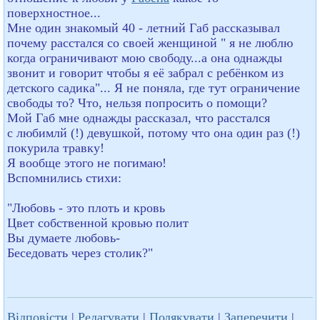
поверхностное...
Мне один знакомый 40 - летний Габ рассказывал
почему расстался со своей женщиной " я не люблю
когда ограничивают мою свободу...а она однажды
звонит и говорит чтобы я её забрал с ребёнком из
детского садика"... Я не поняла, где тут ограничение
свободы то? Что, нельзя попросить о помощи?
Мой Габ мне однажды рассказал, что расстался
с любимлй (!) девушкой, потому что она один раз (!)
покурила травку!
Я вообще этого не погимаю!
Вспомнились стихи:
"Любовь - это плоть и кровь
Цвет собственной кровью полит
Вы думаете любовь-
Беседовать через столик?"
Відповісти
|
Редагувати
|
Подякувати
|
Заперечити
|