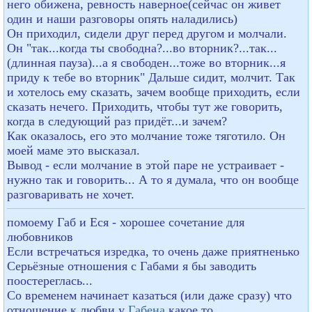
него обижена, ревность наверное(сейчас он живет
один и наши разговоры опять наладились)
Он приходил, сидели друг перед другом и молчали.
Он "так...когда ты свободна?...во вторник?...так...
(длинная пауза)...а я свободен...тоже во вторник...я
приду к тебе во вторник" Дальше сидит, молчит. Так
и хотелось ему сказать, зачем вообще приходить, если
сказать нечего. Приходить, чтобы тут же говорить,
когда в следующий раз придёт...и зачем?
Как оказалось, его это молчание тоже тяготило. Он
моей маме это высказал.
Вывод - если молчание в этой паре не устраивает -
нужно так и говорить... А то я думала, что он вообще
разговаривать не хочет.
помоему Габ и Еся - хорошее сочетание для
любовников
Если встречаться изредка, то очень даже приятненько
Серьёзные отношения с Габами я бы заводить
поостереглась...
Со временем начинает казаться (или даже сразу) что
отношение к любви у
Габена
какое то