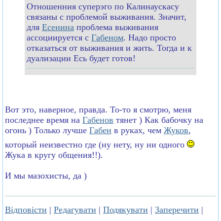
Отношенния суперэго по Калинаускасу
связаны с проблемой выживания. Значит,
для
Есенина
проблема выживания
ассоциируется с
Габеном
. Надо просто
отказаться от выживания и жить. Тогда и к
дуализации Есь будет готов!
Вот это, наверное, правда. То-то я смотрю, меня
последнее время на
Габенов
тянет ) Как бабочку на
огонь ) Только лучше
Габен
в руках, чем
Жуков
,
который неизвестно где (ну нету, ну ни одного
Жука в кругу общения!!).
И мы
мaзoх
исты, да )
Відповісти
|
Редагувати
|
Подякувати
|
Заперечити
|