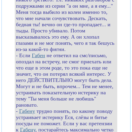
подружками из серии "а он мне, а я ему..."
Меня тогда выбило из колеи именно то,
что мне начали сочувствовать. Дескать,
бедная ты! вечно он где-то пропадает... и
тыды. Просто убивало. Потом
высказывалось это ему. А он хлопал
глазами и не мог понять, чего я так бешусь
из-за какой-то фигни.
- Если
Габен
не ответил на смс/письмо,
опоздал на встречу, не смог приехать или
что еще в этом роде, то это пока еще не
значит, что он потерял всякий интерес. У
него ДЕЙСТВИТЕЛЬНО могут быть дела.
Могут и не быть, впрочем... Тем не менее,
устраивать показательную истерику на
тему "Ты меня больше не любишь"
рановато.
-
Габену
трудно понять, по какому поводу
устраивает истерику Еся, слёзы и битье
посуды не поможет. Если у вас претензии
к
Габену
, постарайтесь максимально четко