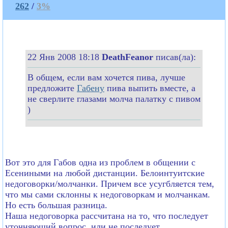
262
/
3%
22 Янв 2008 18:18
DeathFeanor
писав(ла):
В общем, если вам хочется пива, лучше
предложите
Габену
пива выпить вместе, а
не сверлите глазами молча палатку с пивом
)
Вот это для Габов одна из проблем в общении с
Есениными на любой дистанции. Белоинтуитские
недоговорки/молчанки. Причем все усугбляется тем,
что мы сами склонны к недоговоркам и молчанкам.
Но есть большая разница.
Наша недоговорка рассчитана на то, что последует
уточняющий вопрос, или не последует.