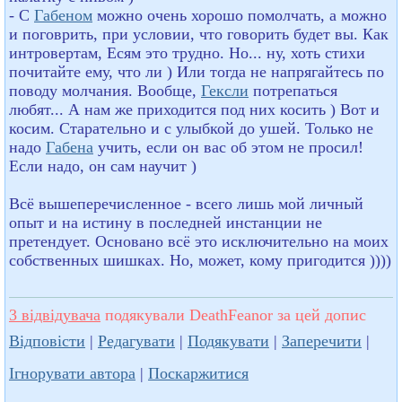
- С
Габеном
можно очень хорошо помолчать, а можно
и поговрить, при условии, что говорить будет вы. Как
интровертам, Есям это трудно. Но... ну, хоть стихи
почитайте ему, что ли ) Или тогда не напрягайтесь по
поводу молчания. Вообще,
Гексли
потрепаться
любят... А нам же приходится под них косить ) Вот и
косим. Старательно и с улыбкой до ушей. Только не
надо
Габена
учить, если он вас об этом не просил!
Если надо, он сам научит )
Всё вышеперечисленное - всего лишь мой личный
опыт и на истину в последней инстанции не
претендует. Основано всё это исключительно на моих
собственных шишках. Но, может, кому пригодится ))))
3 відвідувача
подякували DeathFeanor за цей допис
Відповісти
|
Редагувати
|
Подякувати
|
Заперечити
|
Ігнорувати автора
|
Поскаржитися