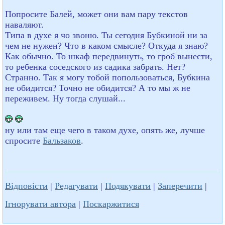
Попросите Балей, может они вам пару текстов
наваляют.
Типа в духе я чо звоню. Ты сегодня Бубкиной ни за
чем не нужен? Что в каком смысле? Откуда я знаю?
Как обычно. То шкаф передвинуть, то гроб вынести,
то ребенка соседского из садика забрать. Нет?
Странно. Так я могу тобой попользоваться, Бубкина
не обидится? Точно не обидится? А то мы ж не
переживем. Ну тогда слушай...
ну или там еще чего в таком духе, опять же, лучше
спросите
Бальзаков
.
Відповісти
|
Редагувати
|
Подякувати
|
Заперечити
|
Ігнорувати автора
|
Поскаржитися