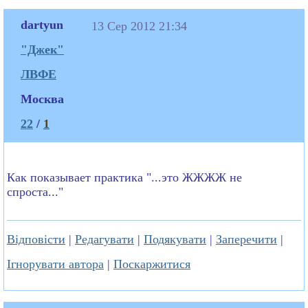
dartyun
13 Сер 2012 21:34
"Джек"
ЛВФЕ
Москва
22
/
1
Как показывает практика "...это ЖЖЖЖ не
спроста..."
Відповісти
|
Редагувати
|
Подякувати
|
Заперечити
|
Ігнорувати автора
|
Поскаржитися