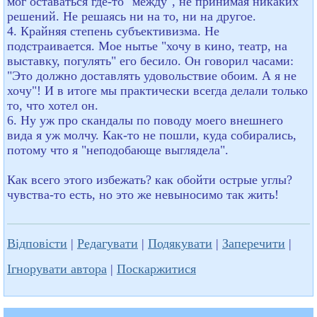
мог оставаться где-то "между", не принимая никаких
решений. Не решаясь ни на то, ни на другое.
4. Крайняя степень субъективизма. Не
подстраивается. Мое нытье "хочу в кино, театр, на
выставку, погулять" его бесило. Он говорил часами:
"Это должно доставлять удовольствие обоим. А я не
хочу"! И в итоге мы практически всегда делали только
то, что хотел он.
6. Ну уж про скандалы по поводу моего внешнего
вида я уж молчу. Как-то не пошли, куда собирались,
потому что я "неподобающе выглядела".
Как всего этого избежать? как обойти острые углы?
чувства-то есть, но это же невыносимо так жить!
Відповісти
|
Редагувати
|
Подякувати
|
Заперечити
|
Ігнорувати автора
|
Поскаржитися