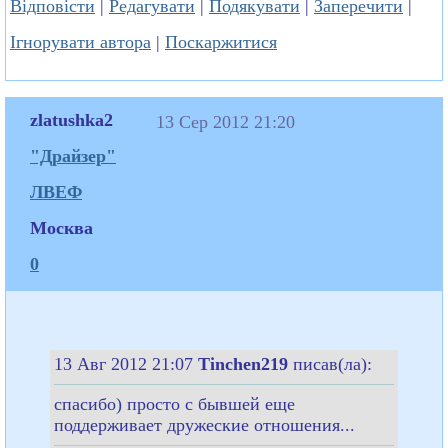
Відповісти
|
Редагувати
|
Подякувати
|
Заперечити
|
Ігнорувати автора
|
Поскаржитися
zlatushka2
13 Сер 2012 21:20
"Драйзер"
ЛВЕФ
Москва
0
13 Авг 2012 21:07
Tinchen219
писав(ла):
спасибо) просто с бывшей еще
поддерживает дружеские отношения...