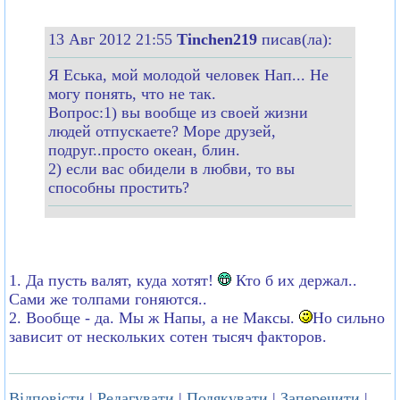
13 Авг 2012 21:55
Tinchen219
писав(ла):
Я Еська, мой молодой человек Нап... Не
могу понять, что не так.
Вопрос:1) вы вообще из своей жизни
людей отпускаете? Море друзей,
подруг..просто океан, блин.
2) если вас обидели в любви, то вы
способны простить?
1. Да пусть валят, куда хотят!
Кто б их держал..
Сами же толпами гоняются..
2. Вообще - да. Мы ж Напы, а не Максы.
Но сильно
зависит от нескольких сотен тысяч факторов.
Відповісти
|
Редагувати
|
Подякувати
|
Заперечити
|