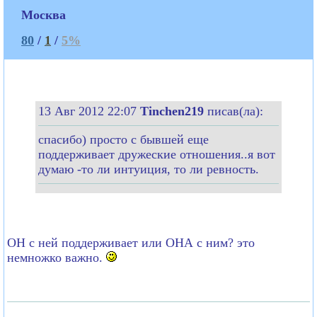
Москва
80
/
1
/
5%
13 Авг 2012 22:07
Tinchen219
писав(ла):
спасибо) просто с бывшей еще
поддерживает дружеские отношения..я вот
думаю -то ли интуиция, то ли ревность.
ОН с ней поддерживает или ОНА с ним? это
немножко важно.