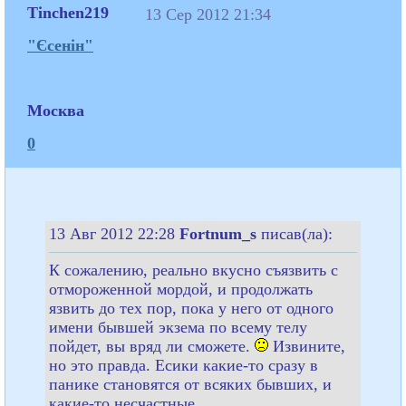
Tinchen219
13 Сер 2012 21:34
"Єсенін"
Москва
0
13 Авг 2012 22:28
Fortnum_s
писав(ла):
К сожалению, реально вкусно съязвить с
отмороженной мордой, и продолжать
язвить до тех пор, пока у него от одного
имени бывшей экзема по всему телу
пойдет, вы вряд ли сможете.
Извините,
но это правда. Есики какие-то сразу в
панике становятся от всяких бывших, и
какие-то несчастные.