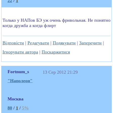
22
/
1
Только у НАПов БЭ уж очень фривольная. Не понятно
когда дружба а когда флирт
Відповісти
|
Редагувати
|
Подякувати
|
Заперечити
|
Ігнорувати автора
|
Поскаржитися
Fortnum_s
13 Сер 2012 21:29
"Наполеон"
Москва
80
/
1
/
5%