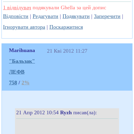
1 відвідувач
подякували Ghella за цей допис
Відповісти
|
Редагувати
|
Подякувати
|
Заперечити
|
Ігнорувати автора
|
Поскаржитися
Marihuana
21 Кві 2012 11:27
"Бальзак"
ЛЕФВ
758
/
2%
21 Апр 2012 10:54
Ryzh
писав(ла):