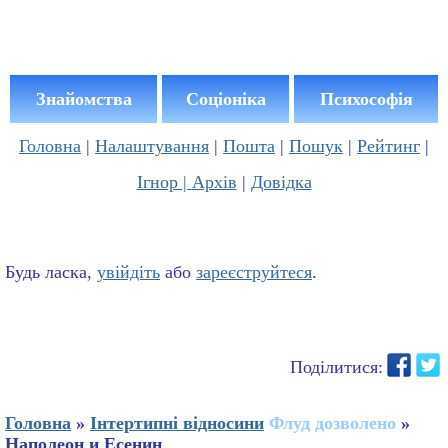
Знайомства
Соціоніка
Психософія
Головна
|
Налаштування
|
Пошта
|
Пошук
|
Рейтинг
|
Ігнор |
Архів
|
Довідка
Будь ласка,
увійдіть
або
зареєструйтеся
.
Поділитися:
Головна
»
Інтертипні відносини
Флуд дозволено
»
Наполеон и Есенин