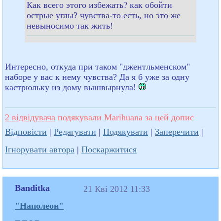
Как всего этого избежать? как обойти
острые углы? чувства-то есть, но это же
невыносимо так жить!
Интересно, откуда при таком "джентльменском"
наборе у вас к нему чувства? Да я б уже за одну
кастрюльку из дому вышвырнула!
2 відвідувача
подякували Marihuana за цей допис
Відповісти
|
Редагувати
|
Подякувати
|
Заперечити
|
Ігнорувати автора
|
Поскаржитися
Banditka
21 Кві 2012 11:33
"Наполеон"