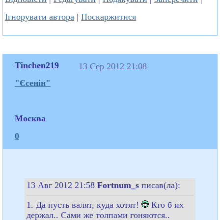
Ігнорувати автора
|
Поскаржитися
Tinchen219
13 Сер 2012 21:08
"Єсенін"
Москва
0
13 Авг 2012 21:58
Fortnum_s
писав(ла):
1. Да пусть валят, куда хотят!
Кто б их
держал.. Сами же толпами гоняются..