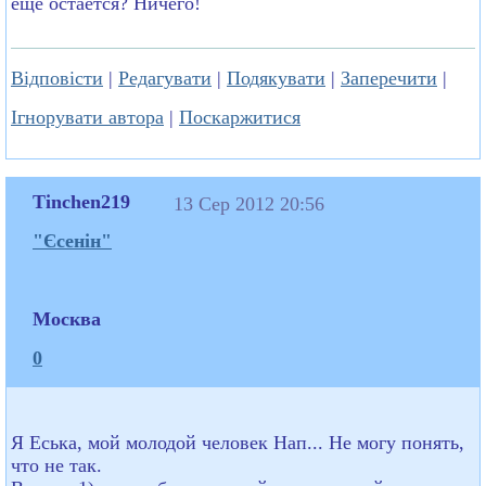
еще остается? Ничего!
Відповісти
|
Редагувати
|
Подякувати
|
Заперечити
|
Ігнорувати автора
|
Поскаржитися
Tinchen219
13 Сер 2012 20:56
"Єсенін"
Москва
0
Я Еська, мой молодой человек Нап... Не могу понять,
что не так.