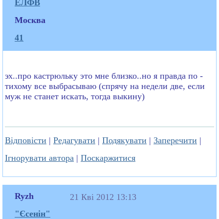
ЕЛФВ
Москва
41
эх..про кастрюльку это мне близко..но я правда по -
тихому все выбрасываю (спрячу на недели две, если
муж не станет искать, тогда выкину)
Відповісти
|
Редагувати
|
Подякувати
|
Заперечити
|
Ігнорувати автора
|
Поскаржитися
Ryzh
21 Кві 2012 13:13
"Єсенін"