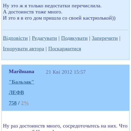
Ну это ж я только недостатки перечислила.
А достоинств тоже много.
И это я в его дом пришла со своей кастрюлькой))
Відповісти
|
Редагувати
|
Подякувати
|
Заперечити
|
Ігнорувати автора
|
Поскаржитися
Marihuana
21 Кві 2012 15:57
"Бальзак"
ЛЕФВ
758
/
2%
Ну раз достоинств много, сосредоточьтесь на них. Что