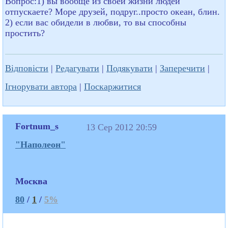
Вопрос:1) вы вообще из своей жизни людей
отпускаете? Море друзей, подруг..просто океан, блин.
2) если вас обидели в любви, то вы способны
простить?
Відповісти
|
Редагувати
|
Подякувати
|
Заперечити
|
Ігнорувати автора
|
Поскаржитися
Fortnum_s
13 Сер 2012 20:59
"Наполеон"
Москва
80
/
1
/
5%