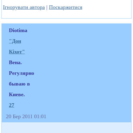
Ігнорувати автора
|
Поскаржитися
Diotima
"Дон
Кіхот"
Вена.
Регулярно
бываю в
Киеве.
27
20 Бер 2011 01:01