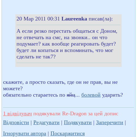
20 Мар 2011 00:31
Laureenka
писав(ла):
А если резко перестать общаться с Доном,
не отвечать на смс, на звонки.. он что
подумает? как вообще реагировать будет?
будет ли копаться и вспоминать, что мог
сделать не так7?
скажите, а просто сказать, где он не прав, вы не
можете?
обязательно стараетесь по
яйц
...
болевой
ударить?
1 відвідувач
подякували Re-Dragon за цей допис
Відповісти
|
Редагувати
|
Подякувати
|
Заперечити
|
Ігнорувати автора
|
Поскаржитися