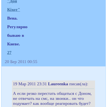
"Дон
Кіхот"
Вена.
Регулярно
бываю в
Киеве.
27
20 Бер 2011 00:55
19 Мар 2011 23:31
Laureenka
писав(ла):
А если резко перестать общаться с Доном,
не отвечать на смс, на звонки.. он что
подумает? как вообще реагировать будет?