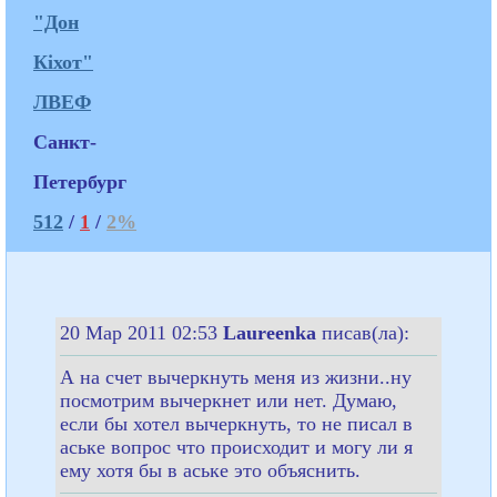
"Дон
Кіхот"
ЛВЕФ
Санкт-
Петербург
512
/
1
/
2%
20 Мар 2011 02:53
Laureenka
писав(ла):
А на счет вычеркнуть меня из жизни..ну
посмотрим вычеркнет или нет. Думаю,
если бы хотел вычеркнуть, то не писал в
аське вопрос что происходит и могу ли я
ему хотя бы в аське это объяснить.