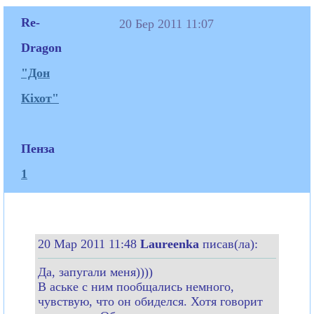
Re-
20 Бер 2011 11:07
Dragon
"Дон
Кіхот"
Пенза
1
20 Мар 2011 11:48
Laureenka
писав(ла):
Да, запугали меня))))
В аське с ним пообщались немного,
чувствую, что он обиделся. Хотя говорит