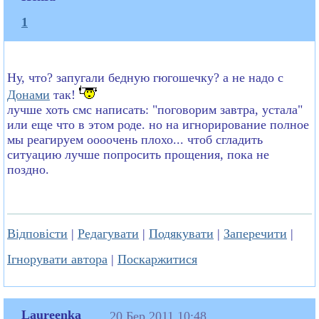
1
Ну, что? запугали бедную гюгошечку? а не надо с
Донами
так!
лучше хоть смс написать: "поговорим завтра, устала"
или еще что в этом роде. но на игнорирование полное
мы реагируем оооочень плохо... чтоб сгладить
ситуацию лучше попросить прощения, пока не
поздно.
Відповісти
|
Редагувати
|
Подякувати
|
Заперечити
|
Ігнорувати автора
|
Поскаржитися
Laureenka
20 Бер 2011 10:48