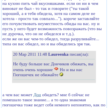
на кухню пить чай вкусняшками. если он ни в чем
виноват не был - то так и говорите ("ты такой
хороший, а я тебя обидела, хотя на самом деле не
хотела - просто так совпало..."). короче заставляйте
его почувствовать неуместность обиды на вас. ну и
пусть у него будет возможность повозражать (что вы
не дурочка, что он не обиделся и т.д.).
если же он вас чем-то обидел, тогда разруливайте...
типа он вас обидел, но и вы обиделись зря так.
20 Мар 2011 11:48
Laureenka
писав(ла):
Не буду больше вас Дончиков обижать, вы
очень очень хорошие
Но и вы нас
Гюгошечек не обижайте
а чем вас может
Дон
обидеть? мне б сейчас не
помешало такое знание... а то одна знакомая
гюгошечка тоже ведет себя немного непонятно, как по