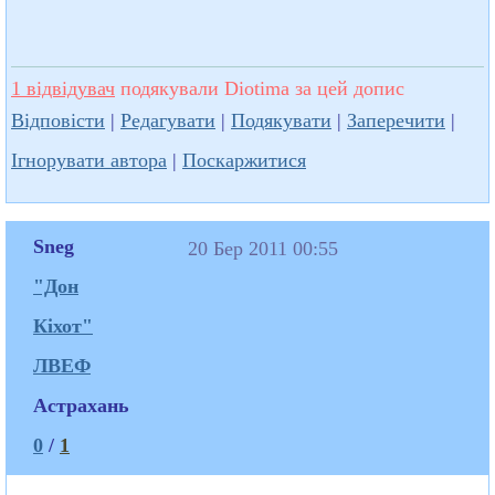
1 відвідувач
подякували Diotima за цей допис
Відповісти
|
Редагувати
|
Подякувати
|
Заперечити
|
Ігнорувати автора
|
Поскаржитися
Sneg
20 Бер 2011 00:55
"Дон
Кіхот"
ЛВЕФ
Астрахань
0
/
1