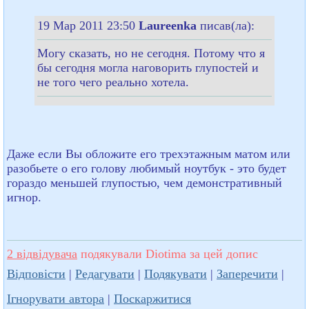
19 Мар 2011 23:50
Laureenka
писав(ла):
Могу сказать, но не сегодня. Потому что я
бы сегодня могла наговорить глупостей и
не того чего реально хотела.
Даже если Вы обложите его трехэтажным матом или
разобьете о его голову любимый ноутбук - это будет
гораздо меньшей глупостью, чем демонстративный
игнор.
2 відвідувача
подякували Diotima за цей допис
Відповісти
|
Редагувати
|
Подякувати
|
Заперечити
|
Ігнорувати автора
|
Поскаржитися