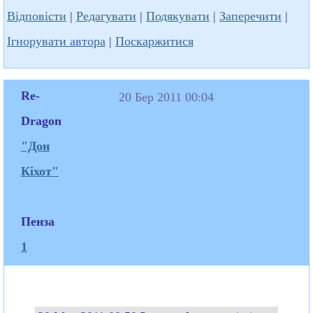
Відповісти
|
Редагувати
|
Подякувати
|
Заперечити
|
Ігнорувати автора
|
Поскаржитися
Re-
20 Бер 2011 00:04
Dragon
"Дон
Кіхот"
Пенза
1