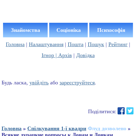
Знайомства
Соціоніка
Психософія
Головна
|
Налаштування
|
Пошта
|
Пошук
|
Рейтинг
|
Ігнор |
Архів
|
Довідка
Будь ласка,
увійдіть
або
зареєструйтеся
.
Поділитися:
Головна
»
Спілкування 1-ї квадри
Флуд дозволено
»
Всякие дурацкие вопросы к Донам и Донкам