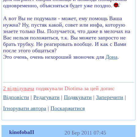
одновременно, объясняться будет уже поздно.
А вот Вы не подумали - может, ему помощь Ваша
нужна? Ну, пустяк какой, совет или инфа, которую
знаете только Вы. Получается, что даже в мелочах на
Вас нельзя положиться, т.к. Вы можете запросто не
брать трубку. Не реагировать вообще. И как с Вами
после этого общаться?
Это очень, очень нехороший звоночек для
Дона
.
2 відвідувача
подякували Diotima за цей допис
Відповісти
|
Редагувати
|
Подякувати
|
Заперечити
|
Ігнорувати автора
|
Поскаржитися
kinofobaII
20 Бер 2011 07:45