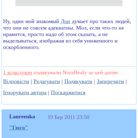
Ну, один мой знакомый
Дон
думает про таких людей,
что они не совсем адекватны. Мол, если что-то не
нравится, просто надо об этом сказать, а не
выделываться, изображая из себя униженного и
оскорбленного.
1 відвідувач
подякували NoraHealy за цей допис
Відповісти
|
Редагувати
|
Подякувати
|
Заперечити
|
Ігнорувати автора
|
Поскаржитися
Laureenka
19 Бер 2011 23:50
"Гюго"