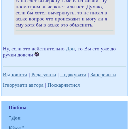
А на счет вычеркнуть меня из жизни..ну
посмотрим вычеркнет или нет. Думаю,
если бы хотел вычеркнуть, то не писал в
аське вопрос что происходит и могу ли я
ему хотя бы в аське это объяснить.
Ну, если это действительно
Дон
, то Вы его уже до
ручки довели
Відповісти
|
Редагувати
|
Подякувати
|
Заперечити
|
Ігнорувати автора
|
Поскаржитися
Diotima
"Дон
Кіхот"