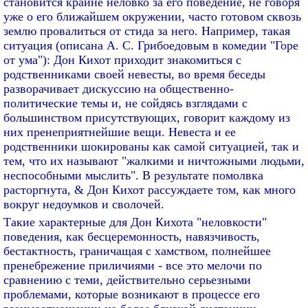
становится крайне неловко за его поведение, не говоря
уже о его ближайшем окружении, часто готовом сквозь
землю провалиться от стида за него. Например, такая
ситуация (описана А. С. Грибоедовым в комедии "Горе
от ума"): Дон Кихот приходит знакомиться с
родственниками своей невесты, во время беседы
разворачивает дискуссию на общественно-
политические темы и, не сойдясь взглядами с
большинством присутствующих, говорит каждому из
них пренеприятнейшие вещи. Невеста и ее
родственники шокированы как самой ситуацией, так и
тем, что их называют "жалкими и ничтожными людьми,
неспособными мыслить". В результате помолвка
расторгнута, & Дон Кихот рассуждаете том, как много
вокруг недоумков и сволочей.
Такие характерные для Дон Кихота "неловкости"
поведения, как бесцеремонность, навязчивость,
бестактность, граничащая с хамством, полнейшее
пренебрежение приличиями - все это мелочи по
сравнению с теми, действительно серьезными
проблемами, которые возникают в процессе его