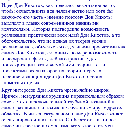
Идеи Дон Кихотов, как правило, рассчитаны на то,
чтобы осчастливить все человечество или хотя бы
какую-то его часть - именно поэтому Дон Кихоты
выглядят в глазах современников наивными
мечтателями. История подтвердила возможность
реализации практически всех идей Дон Кихотов, а то
обстоятельство, что не всякая их теория удачно
реализовалась, объясняется отдельными просчетами как
самих Дон Кихотов, склонных по мере возможности
игнорировать факты, неблагоприятные для
популяризации развиваемой ими теории, так и
просчетами реализаторов их теорий, нередко
переиначивающих идеи Дон Кихотов в своих
корыстных целях.
Круг интересов Дон Кихота чрезвычайно широк.
Причем, незаурядная эрудиция поразительным образом
сочетается с исключительной глубиной познаний в
самых различных и подчас не связанных друг с другом
областях. В интеллектуальном плане Дон Кихот живет
очень широко и насыщенно. Он берет от жизни все
самое интересное и самое замечательное, а взамен