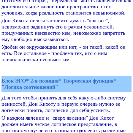
Поэтому его вторая, "нереальная" жизнь включается как
дополнительное жизненное пространство в тех
условиях, когда реальность становится невыносимой.
Дон Кихота нельзя заставить думать "как все",
невозможно задвинуть его в рамки условностей,
придуманных неизвестно кем, невозможно запретить
ему свободно высказываться.
Удобен он окружающим или нет, - он такой, какой он
есть. Все остальное - проблема тех, кто с ним
психологически несовместим.
Блок ЭГО* 2-я позиция* Творческая функция*
"Логика соотношений"
Для того чтобы принять для себя какую-либо систему
ценностей, Дон Кихоту в первую очередь нужно ее
логически понять, логически для себя уяснить.
О каждом явлении и "сверх явлении" Дон Кихот
должен иметь четкое логическое представление, в
противном случае его начинают одолевать различные