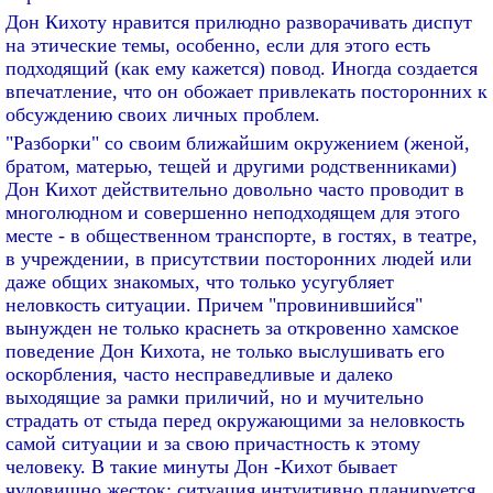
Дон Кихоту нравится прилюдно разворачивать диспут
на этические темы, особенно, если для этого есть
подходящий (как ему кажется) повод. Иногда создается
впечатление, что он обожает привлекать посторонних к
обсуждению своих личных проблем.
"Разборки" со своим ближайшим окружением (женой,
братом, матерью, тещей и другими родственниками)
Дон Кихот действительно довольно часто проводит в
многолюдном и совершенно неподходящем для этого
месте - в общественном транспорте, в гостях, в театре,
в учреждении, в присутствии посторонних людей или
даже общих знакомых, что только усугубляет
неловкость ситуации. Причем "провинившийся"
вынужден не только краснеть за откровенно хамское
поведение Дон Кихота, не только выслушивать его
оскорбления, часто несправедливые и далеко
выходящие за рамки приличий, но и мучительно
страдать от стыда перед окружающими за неловкость
самой ситуации и за свою причастность к этому
человеку. В такие минуты Дон -Кихот бывает
чудовищно жесток: ситуация интуитивно планируется