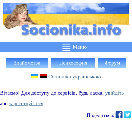
Знайомства
Психософия
Форум
Соціоніка українською
Вітаємо! Для доступу до сервісів, будь ласка,
увійдіть
або
зареєструйтеся
.
Поделиться: