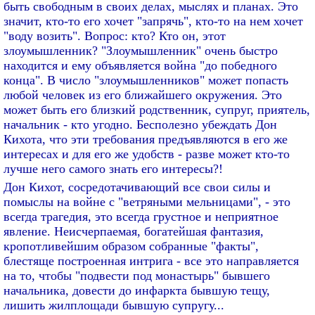
быть свободным в своих делах, мыслях и планах. Это
значит, кто-то его хочет "запрячь", кто-то на нем хочет
"воду возить". Вопрос: кто? Кто он, этот
злоумышленник? "Злоумышленник" очень быстро
находится и ему объявляется война "до победного
конца". В число "злоумышленников" может попасть
любой человек из его ближайшего окружения. Это
может быть его близкий родственник, супруг, приятель,
начальник - кто угодно. Бесполезно убеждать Дон
Кихота, что эти требования предъявляются в его же
интересах и для его же удобств - разве может кто-то
лучше него самого знать его интересы?!
Дон Кихот, сосредотачивающий все свои силы и
помыслы на войне с "ветряными мельницами", - это
всегда трагедия, это всегда грустное и неприятное
явление. Неисчерпаемая, богатейшая фантазия,
кропотливейшим образом собранные "факты",
блестяще построенная интрига - все это направляется
на то, чтобы "подвести под монастырь" бывшего
начальника, довести до инфаркта бывшую тещу,
лишить жилплощади бывшую супругу...