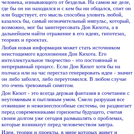
человека, изнывающего от безделья. На самом же деле,
где бы он ни находился и с кем бы ни общался, спит он
или бодрствует, его мысль способна уловить любой,
казалось бы, самый незначительный импульс, который,
возможно, мог бы заинтересовать Дон Кихота, а в
дальнейшем найти отражение в его идеях, гипотезах,
теориях и проектах.
Любая новая информация может стать источником
неистощимого вдохновения Дон Кихота. Его
интеллектуальное творчество - это постоянный и
непрерывный процесс. Если Дон Кихот хотя бы на
полчаса или на час перестал генерировать идеи - значит
он либо заболел, либо переутомился. В любом случае
это очень тревожный симптом.
Дон Кихот - это всегда дерзкая фантазия в сочетании с
неутомимым и пытливым умом. Смело разрушая все
отжившие и нежизнеспособные системы, он раздвигает
перед современниками горизонты будущего, считая
своим долгом уже сегодня размышлять о проблемах,
которые возникнут перед человечеством завтра.
Идеи, теории и проекты, в мире которых живет и