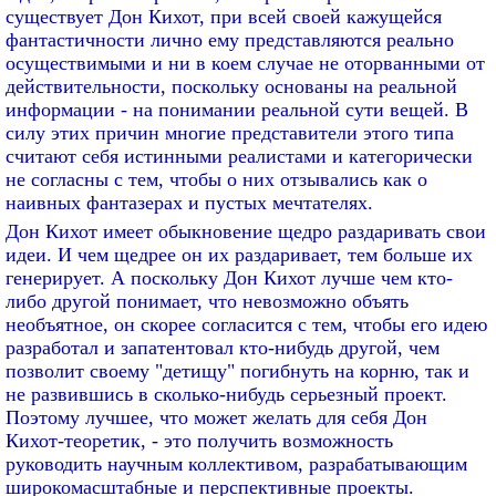
существует Дон Кихот, при всей своей кажущейся
фантастичности лично ему представляются реально
осуществимыми и ни в коем случае не оторванными от
действительности, поскольку основаны на реальной
информации - на понимании реальной сути вещей. В
силу этих причин многие представители этого типа
считают себя истинными реалистами и категорически
не согласны с тем, чтобы о них отзывались как о
наивных фантазерах и пустых мечтателях.
Дон Кихот имеет обыкновение щедро раздаривать свои
идеи. И чем щедрее он их раздаривает, тем больше их
генерирует. А поскольку Дон Кихот лучше чем кто-
либо другой понимает, что невозможно объять
необъятное, он скорее согласится с тем, чтобы его идею
разработал и запатентовал кто-нибудь другой, чем
позволит своему "детищу" погибнуть на корню, так и
не развившись в сколько-нибудь серьезный проект.
Поэтому лучшее, что может желать для себя Дон
Кихот-теоретик, - это получить возможность
руководить научным коллективом, разрабатывающим
широкомасштабные и перспективные проекты.