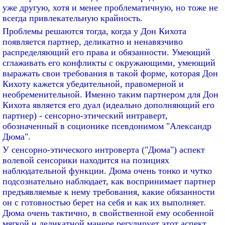
уже другую, хотя и менее проблематичную, но тоже не
всегда привлекательную крайность.
Проблемы решаются тогда, когда у Дон Кихота
появляется партнер, деликатно и ненавязчиво
распределяющий его права и обязанности. Умеющий
сглаживать его конфликты с окружающими, умеющий
выражать свои требования в такой форме, которая Дон
Кихоту кажется убедительной, правомерной и
необременительной. Именно таким партнером для Дон
Кихота является его дуал (идеально дополняющий его
партнер) - сенсорно-этический интраверт,
обозначенный в соционике псевдонимом "Александр
Дюма".
У сенсорно-этического интроверта ("Дюма") аспект
волевой сенсорики находится на позициях
наблюдательной функции. Дюма очень тонко и чутко
подсознательно наблюдает, как воспринимает партнер
предъявляемые к нему требования, какие обязанности
он с готовностью берет на себя и как их выполняет.
Дюма очень тактично, в свойственной ему особенной
мягкой и деликатной манере регулирует этот аспект,