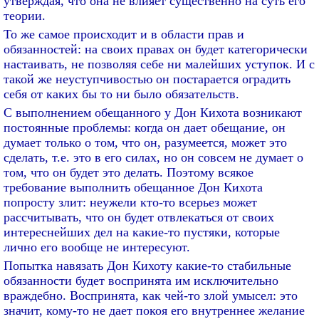
утверждая, что она не влияет существенно на суть его
теории.
То же самое происходит и в области прав и
обязанностей: на своих правах он будет категорически
настаивать, не позволяя себе ни малейших уступок. И с
такой же неуступчивостью он постарается оградить
себя от каких бы то ни было обязательств.
С выполнением обещанного у Дон Кихота возникают
постоянные проблемы: когда он дает обещание, он
думает только о том, что он, разумеется, может это
сделать, т.е. это в его силах, но он совсем не думает о
том, что он будет это делать. Поэтому всякое
требование выполнить обещанное Дон Кихота
попросту злит: неужели кто-то всерьез может
рассчитывать, что он будет отвлекаться от своих
интереснейших дел на какие-то пустяки, которые
лично его вообще не интересуют.
Попытка навязать Дон Кихоту какие-то стабильные
обязанности будет воспринята им исключительно
враждебно. Воспринята, как чей-то злой умысел: это
значит, кому-то не дает покоя его внутреннее желание