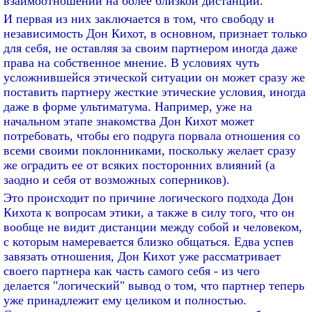
взаимоотношении на более близкой дистанции.
И первая из них заключается в том, что свободу и
независимость Дон Кихот, в основном, признает только
для себя, не оставляя за своим партнером иногда даже
права на собственное мнение. В условиях чуть
усложнившейся этической ситуации он может сразу же
поставить партнеру жесткие этические условия, иногда
даже в форме ультиматума. Например, уже на
начальном этапе знакомства Дон Кихот может
потребовать, чтобы его подруга порвала отношения со
всеми своими поклонниками, поскольку желает сразу
же оградить ее от всяких посторонних влияний (а
заодно и себя от возможных соперников).
Это происходит по причине логического подхода Дон
Кихота к вопросам этики, а также в силу того, что он
вообще не видит дистанции между собой и человеком,
с которым намеревается близко общаться. Едва успев
завязать отношения, Дон Кихот уже рассматривает
своего партнера как часть самого себя - из чего
делается "логический" вывод о том, что партнер теперь
уже принадлежит ему целиком и полностью.