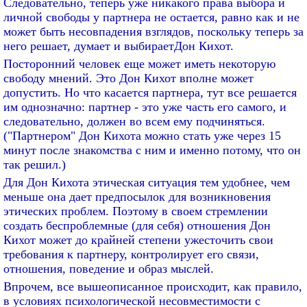
Следовательно, теперь уже никакого права выбора и
личной свободы у партнера не остается, равно как и не
может быть несовпадения взглядов, поскольку теперь за
него решает, думает и выбираетДон Кихот.
Посторонний человек еще может иметь некоторую
свободу мнений. Это Дон Кихот вполне может
допустить. Но что касается партнера, тут все решается
им однозначно: партнер - это уже часть его самого, и
следовательно, должен во всем ему подчиняться.
("Партнером" Дон Кихота можно стать уже через 15
минут после знакомства с ним и именно потому, что он
так решил.)
Для Дон Кихота этическая ситуация тем удобнее, чем
меньше она дает предпосылок для возникновения
этических проблем. Поэтому в своем стремлении
создать беспроблемные (для себя) отношения Дон
Кихот может до крайней степени ужесточить свои
требования к партнеру, контролирует его связи,
отношения, поведение и образ мыслей.
Впрочем, все вышеописанное происходит, как правило,
в условиях психологической несовместимости с