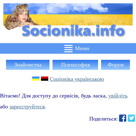
Знайомства
Психософия
Форум
Соціоніка українською
Вітаємо! Для доступу до сервісів, будь ласка,
увійдіть
або
зареєструйтеся
.
Поделиться: