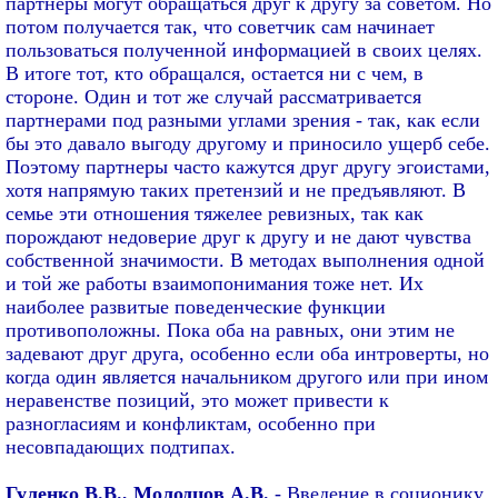
партнеры могут обращаться друг к другу за советом. Но
потом получается так, что советчик сам начинает
пользоваться полученной информацией в своих целях.
В итоге тот, кто обращался, остается ни с чем, в
стороне. Один и тот же случай рассматривается
партнерами под разными углами зрения - так, как если
бы это давало выгоду другому и приносило ущерб себе.
Поэтому партнеры часто кажутся друг другу эгоистами,
хотя напрямую таких претензий и не предъявляют. В
семье эти отношения тяжелее ревизных, так как
порождают недоверие друг к другу и не дают чувства
собственной значимости. В методах выполнения одной
и той же работы взаимопонимания тоже нет. Их
наиболее развитые поведенческие функции
противоположны. Пока оба на равных, они этим не
задевают друг друга, особенно если оба интроверты, но
когда один является начальником другого или при ином
неравенстве позиций, это может привести к
разногласиям и конфликтам, особенно при
несовпадающих подтипах.
Гуленко В.В., Молодцов А.В.
- Введение в соционику