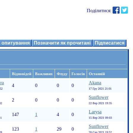
Поділитися:
 опитування
Позначити як прочитані
Підписатися
Відповідей
Важливих
Флуду
Голосів
Останній
ra
Akana
4
0
0
0
52
17 Гру 2021 21:01
Sunflower
2
0
0
0
32
22 Вер 2021 19:35
Larysa
147
1
4
0
41
15 Вер 2021 09:03
Sunflower
123
1
29
0
28
20 Сер 2021 19:52