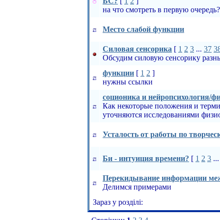
БС?
[
1
2
]
на что смотреть в первую очередь?
Место слабой функции
Силовая сенсорика
[
1
2
3
...
37
3
Обсудим силовую сенсорику раз
функции
[
1
2
]
нужны ссылки
соционика и нейропсихология/ф
Как некоторые положения и терми
уточняются исследованиями физио
Усталость от работы по творчес
Би - интуиция времени?
[
1
2
3
..
Перекидывание информации ме
Делимся примерами
Зараз у розділі: