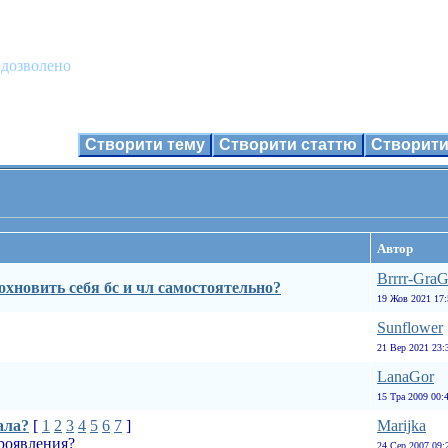
 дозволено
Створити тему
Створити статтю
Створити
Автор
Brrrr-GraG
охновить себя бс и чл самостоятельно?
19 Жов 2021 17:
Sunflower
21 Вер 2021 23:
LanaGor
15 Тра 2009 00:
ала?
[
1
2
3
4
5
6
7
]
Marijka
роявления?
24 Сер 2007 09: