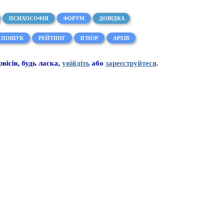
ПСИХОСОФІЯ
ФОРУМ
ДОВІДКА
ПОШУК
РЕЙТИНГ
ІГНОР
АРХІВ
рвісів, будь ласка,
увійдіть
або
зареєструйтеся
.