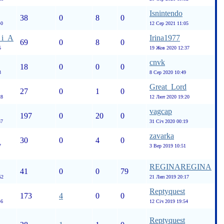
Isnintendo
38
0
8
0
40
12 Сер 2021 11:05
_i_A
Irina1977
69
0
8
0
5
19 Жов 2020 12:37
cnvk
18
0
0
0
3
8 Сер 2020 10:49
Great_Lord
27
0
1
0
28
12 Лют 2020 19:20
vagcap
197
0
20
0
57
31 Січ 2020 00:19
zavarka
30
0
4
0
7
3 Вер 2019 10:51
REGINAREGINA
41
0
0
79
52
21 Лип 2019 20:17
Reptyquest
173
4
0
0
46
12 Січ 2019 19:54
Reptyquest