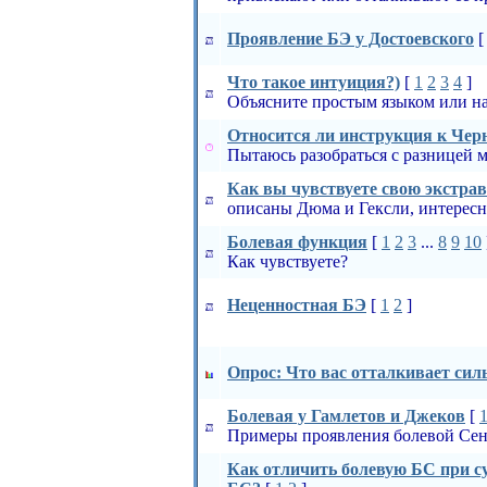
Проявление БЭ у Достоевского
Что такое интуиция?)
[
1
2
3
4
]
Объясните простым языком или на
Относится ли инструкция к Чер
Пытаюсь разобраться с разницей 
Как вы чувствуете свою экстра
описаны Дюма и Гексли, интерес
Болевая функция
[
1
2
3
...
8
9
10
Как чувствуете?
Неценностная БЭ
[
1
2
]
Опрoс: Что вас отталкивает силь
Болевая у Гамлетов и Джеков
[
Примеры проявления болевой Се
Как отличить болевую БС при су