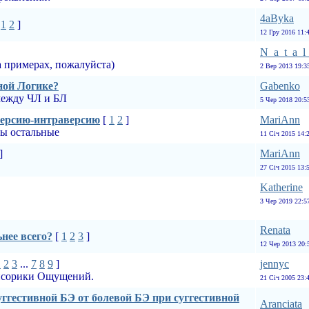
4aByka
[
1
2
]
12 Гру 2016 11:
N_a_t_a_l
 примерах, пожалуйста)
2 Вер 2013 19:3
ной Логике?
Gabenko
между ЧЛ и БЛ
5 Чер 2018 20:5
версию-интраверсию
[
1
2
]
MariAnn
ны остальные
11 Січ 2015 14:
]
MariAnn
27 Січ 2015 13:
Katherine
3 Чер 2019 22:5
Renata
нее всего?
[
1
2
3
]
12 Чер 2013 20:
1
2
3
...
7
8
9
]
jennyc
нсорики Ощущений.
21 Січ 2005 23:
ггестивной БЭ от болевой БЭ при суггестивной
Aranciata