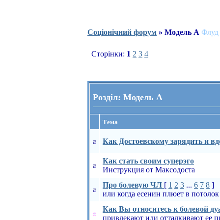
Соціонічний форум
» Модель А
Флуд
Сторінки:
1
2
3
4
Розділ: Модель А
Тема
Как Достоевскому зарядить и вд
Как стать своим суперэго
Инструкция от Максодоста
Про болевую ЧЛ
[
1
2
3
...
6
7
8
]
или когда есенин плюет в потолок
Как Вы относитесь к болевой ду
привлекают или отталкивают ее п