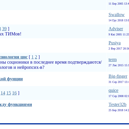
11 Бер 2005 13:
Swallow
14 Гру 2018 13:
8
39
]
Adviser
ных ТИМов!
9 Кві 2005 11:2
Pusiya
2 Вер 2017 20:5
изиология цнс
[
1
2
]
term
ны соционики в последнее время подтверждаются/
27 Лис 2015 15:
логов и нейропсих-в?
Big-finger
кой фунции
31 Сер 2017 13:
quice
.
14
15
16
]
17 Сер 2008 02:
жду функциями
Tester32b
25 Бер 2018 14: